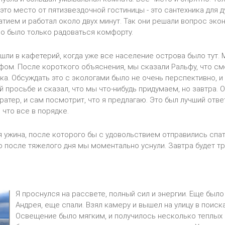
это место от пятизвездочной гостиницы - это сантехника для д
тием и работал около двух минут. Так они решали вопрос экон
о было только радоваться комфорту.
шли в кафетерий, когда уже все население острова было тут.
фом. После короткого объяснения, мы сказали Ральфу, что см
а. Обсуждать это с экологами было не очень перспективно, и 
й просьбе и сказал, что мы что-нибудь придумаем, но завтра. 
кратер, и сам посмотрит, что я предлагаю. Это был лучший отв
 что все в порядке.
 ужина, после которого бы с удовольствием отправились спать
но после тяжелого дня мы моментально уснули. Завтра будет тр
Я проснулся на рассвете, полный сил и энергии. Еще было
Андрея, еще спали. Взял камеру и вышел на улицу в поиск
Освещение было мягким, и получилось несколько теплых