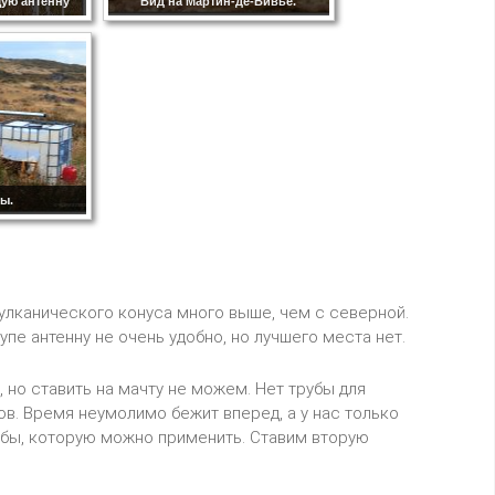
ую антенну
Вид на Мартин-де-Вивье.
ы.
улканического конуса много выше, чем с северной.
упе антенну не очень удобно, но лучшего места нет.
 но ставить на мачту не можем. Нет трубы для
ов. Время неумолимо бежит вперед, а у нас только
рубы, которую можно применить. Ставим вторую