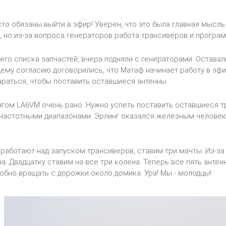
то обязаны выйти в эфир! Уверен, что это была главная мысль
, но из-за вопроса генераторов работа трансиверов и програ
оего списка запчастей, вчера подняли с генераторами. Остава
ему согласию договорились, что Матаф начинает работу в эфи
араться, чтобы поставить оставшиеся антенны.
гом LA6VM очень рано. Нужно успеть поставить оставшиеся три
астотными диапазонами. Эрлинг оказался железным человеком
работают над запуском трансиверов, ставим три мачты. Из-за
на. Двадцатку ставим на все три колена. Теперь все пять анте
обно вращать с дорожки около домика. Ура! Мы - молодцы!