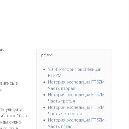
е.
Index
2014. История экспедиции
FT5ZM
История экспедиции FT5ZM.
авились в
Часть вторая
ас
История экспедиции FT5ZM.
Часть третья
История экспедиции FT5ZM.
ть улицы, и
Часть четвертая
льбатрос" был
История экспедиции FT5ZM.
нды судна.
Часть пятая
лько одна