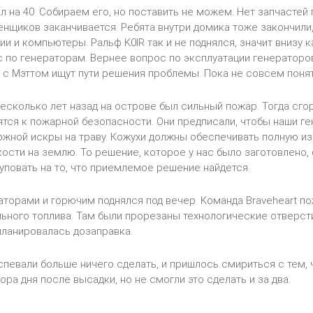
л на 40. Собираем его, но поставить не можем. Нет запчастей
енщиков заканчивается. Ребята внутри домика тоже закончили,
ии и компьютеры. Ральф K0IR так и не поднялся, значит внизу 
 по генераторам. Вернее вопрос по эксплуатации генераторо
ф с Мэттом ищут пути решения проблемы. Пока не совсем понят
несколько лет назад на острове был сильный пожар. Тогда сго
тся к пожарной безопасности. Они предписали, чтобы наши г
жной искры на траву. Кожухи должны обеспечивать полную из
ости на землю. То решение, которое у нас было заготовлено, 
уповать на то, что приемлемое решение найдется.
аторами и горючим поднялся под вечер. Команда Braveheart 
ьного топлива. Там были прорезаны технологические отверсти
ланировалась дозаправка.
спевали больше ничего сделать, и пришлось смириться с тем, 
ора дня после высадки, но не смогли это сделать и за два.