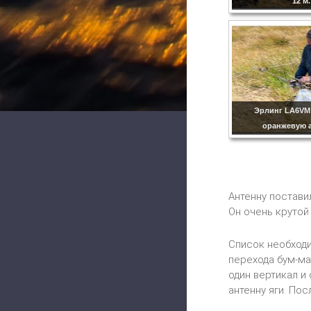
12 м.
Эрлинг LA6VM
оранжевую а
Антенну постави
Он очень крутой 
Список необходи
перехода бум-ма
один вертикал и
антенну яги. Пос