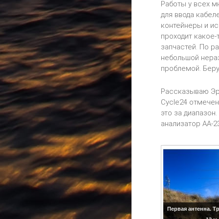
Работы у всех м
для ввода кабел
контейнеры и ис
проходит какое-
запчастей. По р
небольшой нераз
проблемой. Беру
Рассказываю Эрл
Cycle24 отмечен
это за диапазон
анализатор АА-2
Первая антенна. Т