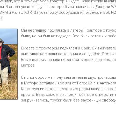
бщили, что в течение часа трактор выйдет. Наша группа выдви
ли. В антенную команду на кратере были назначены Джерри WB
8MM и Ральф K0IR. За установку оборудования отвечали Боб N2
CT.
Мы неспешно поднялись в лагерь. Трактора с груз
было, но он был на подходе. Все были готовы к рабо
Вместе с трактором поднялся и Эрик. Он внимател
выслушал все наши пожелания и дал добро! Все ок
Braveheart мы начали переносить вещи в лагерь, т
метров.
От спонсоров мы получили антенны двух производи
в Матафе остались все яги от Force12, а в Антонелл
Конструкции антенн несколько различались, но со
просто. Ведь самое главное, чтобы все отверстия 
закручивались, трубки были без заусениц и свободн