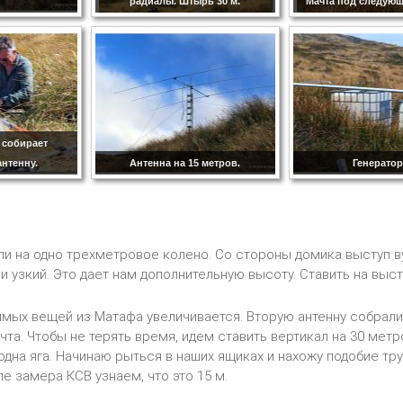
радиалы. Штырь 30 м.
Мачта под следующ
 собирает
нтенну.
Антенна на 15 метров.
Генератор
ли на одно трехметровое колено. Со стороны домика выступ в
и узкий. Это дает нам дополнительную высоту. Ставить на выст
мых вещей из Матафа увеличивается. Вторую антенну собрали,
чта. Чтобы не терять время, идем ставить вертикал на 30 метр
 одна яга. Начинаю рыться в наших ящиках и нахожу подобие т
ле замера КСВ узнаем, что это 15 м.