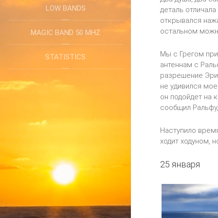
LOW BANDS
деталь отличала 
открывался нажа
остальном можн
MAGIC BAND 50 MHZ
Мы с Грегом при
STATISTICS
антеннам с Раль
разрешение Эрик
не удивился мое
он подойдет на 
сообщил Ральфу,
Наступило время
ходит ходуном, 
25 января