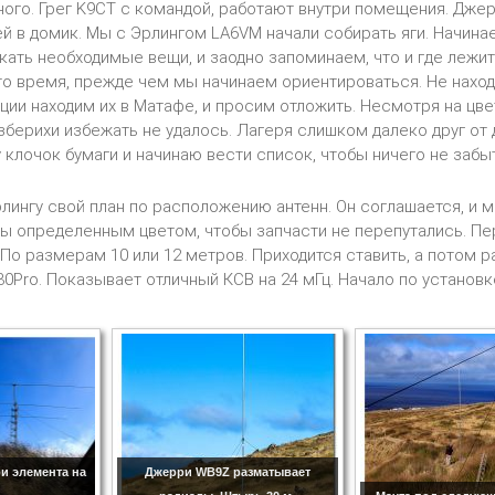
ного. Грег K9CT с командой, работают внутри помещения. Дже
ей в домик. Мы с Эрлингом LA6VM начали собирать яги. Начин
кать необходимые вещи, и заодно запоминаем, что и где лежит
то время, прежде чем мы начинаем ориентироваться. Не нах
ации находим их в Матафе, и просим отложить. Несмотря на цве
берихи избежать не удалось. Лагеря слишком далеко друг от д
 клочок бумаги и начинаю вести список, чтобы ничего не забыт
ингу свой план по расположению антенн. Он соглашается, и 
ы определенным цветом, чтобы запчасти не перепутались. Перв
. По размерам 10 или 12 метров. Приходится ставить, а потом
30Pro. Показывает отличный КСВ на 24 мГц. Начало по установк
ри элемента на
Джерри WB9Z разматывает