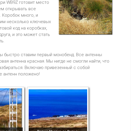
рри WB9Z готовит место
аем открывать все
. Коробок много, и
одим несколько ключевых
товой код на коробках,
руга, и это может стать
ь.
мы быстро ставим первый монобенд. Все антенны
ая антенна красная. Мы нигде не смогли найти, что
 разбираться. Включаю привезенный с собой
е антенн положено!