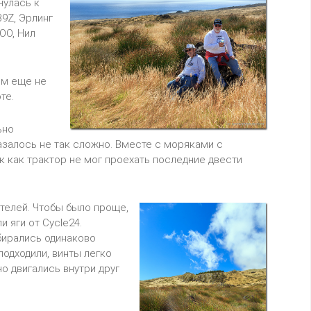
нулась к
9Z, Эрлинг
OO, Нил
ом еще не
те.
ьно
азалось не так сложно. Вместе с моряками с
ак как трактор не мог проехать последние двести
телей. Чтобы было проще,
и яги от Cycle24.
бирались одинаково
подходили, винты легко
о двигались внутри друг