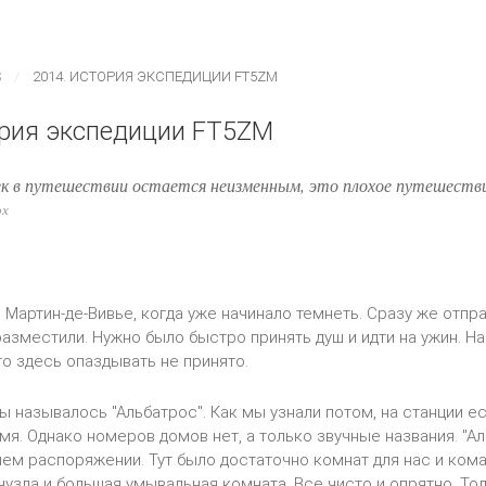
S
2014. ИСТОРИЯ ЭКСПЕДИЦИИ FT5ZM
ория экспедиции FT5ZM
ек в путешествии остается неизменным, это плохое путешестви
ох
 Мартин-де-Вивье, когда уже начинало темнеть. Сразу же отпр
 разместили. Нужно было быстро принять душ и идти на ужин. Н
то здесь опаздывать не принято.
ы называлось "Альбатрос". Как мы узнали потом, на станции ес
мя. Однако номеров домов нет, а только звучные названия. "А
ем распоряжении. Тут было достаточно комнат для нас и кома
анузла и большая умывальная комната. Все чисто и опрятно. То