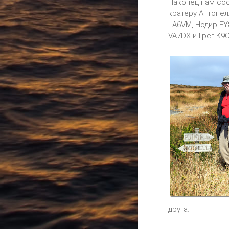
Наконец нам соо
кратеру Антонел
LA6VM, Нодир EY
VA7DX и Грег K9
друга.