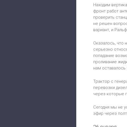
Находим вертика
фронт работ ант
проверить станц
не решен вопрос
вариант, и Раль
Оказалось, что 
серьезно относя
попадание возмо
проливание жидк
нам оставалось 
Трактор с генер
перевозки дизел
через которые п
Сегодня мы не у
эфир через полт
26 января