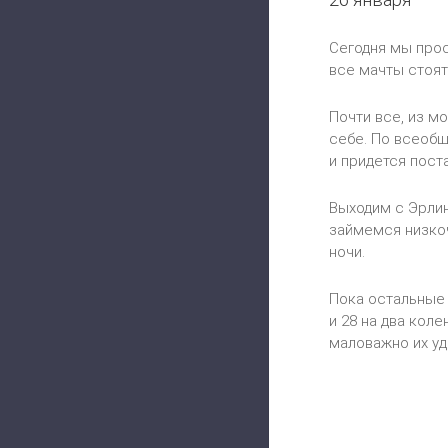
Сегодня мы прос
все мачты стоят
Почти все, из м
себе. По всеобщ
и придется пост
Выходим с Эрлин
займемся низкоч
ночи.
Пока остальные 
и 28 на два коле
маловажно их уд