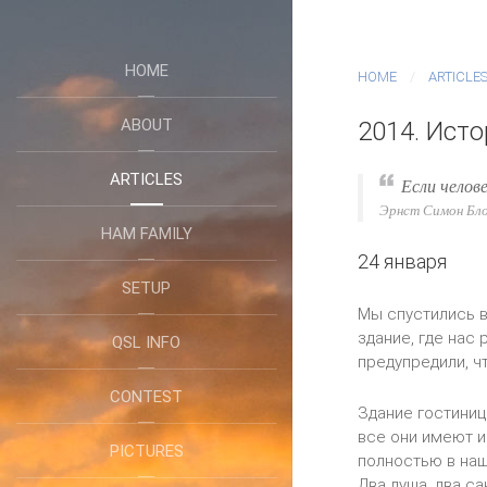
HOME
HOME
ARTICLE
ABOUT
2014. Ист
ARTICLES
Е
сли челов
Эрнст Симон Бл
HAM FAMILY
24 января
SETUP
Мы спустились в
здание, где нас
QSL INFO
предупредили, ч
CONTEST
Здание гостиниц
все они имеют и
PICTURES
полностью в наш
Два душа, два с