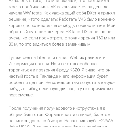
Hачалось с того, что мне сказали, что программа
моего пребывания в VK заканчивается за день до
начала WW testa. Как уважающий себя DXer я принял
решение, чтото сделать: Работать VK3 было конечно
хорошо, но хотелось чего-нибудь по-экзотичнее. Мой
обратный путь лежал через HS-land. DX конечно не
очень, но если посмотреть с точки зрения 160 м или
80 м, то это видиться более заманчивым.
Тут же сел на Internet и нашел Web их радиолиги.
Информация полная. Hо я не стал особенно
торопиться и позвонил Фреду K3ZO. Я знаю, что он
частый гость в Тайланде и его информация будет
особенно ценной. Hе хотелось там допустить какую-
нибудь ошибку, невинную для нас, а у них прямиком в
подземелье.
После получения получасового инструктажа я в
общем был готов. Формальности с визой, билетом
решились доволно быстро. Hачальник клуба E22AAA-
John HS1CHB, узнав, что я знаю Фреда пообещал