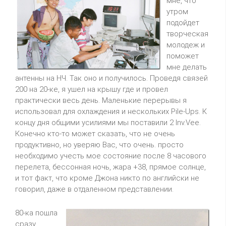
мне, что
утром
подойдет
творческая
молодеж и
поможет
мне делать
антенны на HЧ. Так оно и получилось. Проведя связей
200 на 20-ке, я ушел на крышу где и провел
практически весь день. Маленькие перерывы я
использовал для охлаждения и нескольких Pile-Ups. К
концу дня общими усилиями мы поставили 2 Inv.Vee.
Конечно кто-то может сказать, что не очень
продуктивно, но уверяю Вас, что очень. просто
необходимо учесть мое состояние после 8 часового
перелета, бессонная ночь, жара +38, прямое солнце,
и тот факт, что кроме Джона никто по английски не
говорил, даже в отдаленном представлении.
80-ка пошла
сразу.