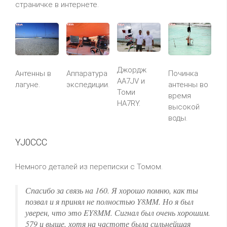
страничке в интернете.
Джордж
Антенны в
Аппаратура
Починка
AA7JV и
лагуне.
экспедиции.
антенны во
Томи
время
HA7RY.
высокой
воды.
YJ0CCC
Немного деталей из переписки с Томом.
Спасибо за связь на 160. Я хорошо помню, как ты
позвал и я принял не полностью Y8MM. Но я был
уверен, что это EY8MM. Сигнал был очень хорошим.
579 и выше, хотя на частоте была сильнейшая