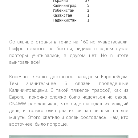
                  Украина        37

                  Калининград     5

                  Узбекистан      2

                  Казахстан       1

                  Таджикистан     1

Остальные страны в гонке на 160 не учавствовали.
Цифры немного не бьются, видимо в одном сучае
повторы учитывались, в другом нет. Но в итоге
выиграли все!
Конечно тяжело досталось западным Европейцам.
Тем значительнее 5 связей проведенные
Калининградцами. С такой тяжелой трассой, как из
Европы, конечно сложно было надеяться на связь.
ON4WW рассказывал, что сидел и ждал их каждый
день, и только один раз их сигнал выплыл на две
минуты. Этого хватило и связь состоялась. Нам, кто
восточнее, было попроще.