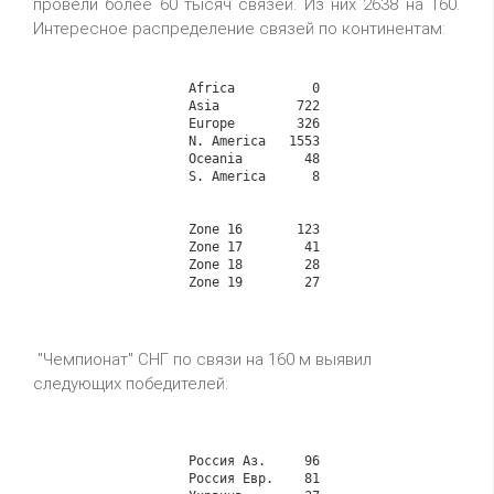
провели более 60 тысяч связей. Из них 2638 на 160.
Интересное распределение связей по континентам:
                  Africa          0

                  Asia          722

                  Europe        326

                  N. America   1553

                  Oceania        48

                  S. America      8

                  Zone 16       123

                  Zone 17        41

                  Zone 18        28

                  Zone 19        27

"Чемпионат" СНГ по связи на 160 м выявил
следующих победителей:
                  Россия Аз.     96      

                  Россия Евр.    81
