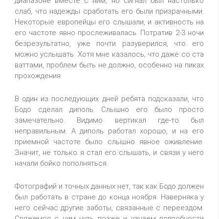
диапазоне вместе с ним, но сигнал был настолько
слаб, что надежды сработать его были призрачными.
Некоторые европейцы его слышали, и активность на
его частоте явно прослеживалась. Потратив 2-3 ночи
безрезультатно, уже почти разуверился, что его
можно услышать. Хотя мне казалось, что даже со ста
ваттами, проблем быть не должно, особенно на пиках
прохождения.
В один из последующих дней ребята подсказали, что
Бодо сделал диполь. Слышно его было просто
замечательно. Видимо вертикал где-то был
неправильным. А диполь работал хорошо, и на его
приемной частоте было слышно явное оживление.
Значит, не только я стал его слышать, и связи у него
начали бойко пополняться.
Фотографий и точных данных нет, так как Бодо должен
был работать в стране до конца ноября. Наверняка у
него сейчас другие заботы, связанные с переездом.
Свяжемся с ним чуть позже и узнаем подробности