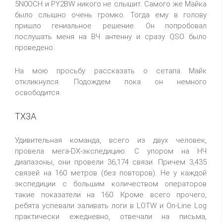
5N0OCH и PY2BW никого не слышит. Самого же Майка
было слышно очень громко. Тогда ему в голову
пришло гениальное решение. Он попробовал
послушать меня на ВЧ антенну и сразу QSO было
проведено.
На мою просьбу рассказать о сетапа Майк
откликнулся. Подождем пока он немного
освободится.
TX3A
Удивительная команда, всего из двух человек,
провела мега-DX-экспедицию. С упором на НЧ
диапазоны, они провели 36,174 связи. Причем 3,435
связей на 160 метров (без повторов). Не у каждой
экспедиции с большим количеством операторов
такие показатели на 160. Кроме всего прочего,
ребята успевали заливать логи в LOTW и On-Line Log
практически ежедневно, отвечали на письма,