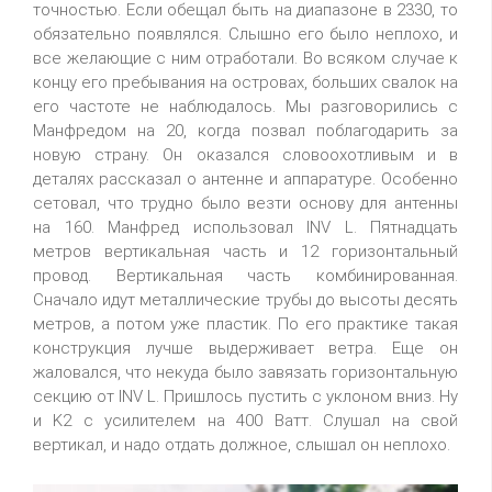
точностью. Если обещал быть на диапазоне в 2330, то
обязательно появлялся. Слышно его было неплохо, и
все желающие с ним отработали. Во всяком случае к
концу его пребывания на островах, больших свалок на
его частоте не наблюдалось. Мы разговорились с
Манфредом на 20, когда позвал поблагодарить за
новую страну. Он оказался словоохотливым и в
деталях рассказал о антенне и аппаратуре. Особенно
сетовал, что трудно было везти основу для антенны
на 160. Манфред использовал INV L. Пятнадцать
метров вертикальная часть и 12 горизонтальный
провод. Вертикальная часть комбинированная.
Сначало идут металлические трубы до высоты десять
метров, а потом уже пластик. По его практике такая
конструкция лучше выдерживает ветра. Еще он
жаловался, что некуда было завязать горизонтальную
секцию от INV L. Пришлось пустить с уклоном вниз. Ну
и K2 с усилителем на 400 Ватт. Слушал на свой
вертикал, и надо отдать должное, слышал он неплохо.