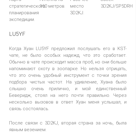
стратегического
160 метров.
место
3D2KJ/SP5DRH
планирования
3D2KJ.
экспедиции.
LU5YF
Когда Хуан LU5YF предложил послушать его в KST-
чате, не было особых надежд, что это сработает.
Обычно в чате происходит масса проб, но они больше
напоминают охоту в зоопарке. Но нельзя отрицать,
что это очень удобный инструмент с точки зрения
подбора чистых частот. На удивление, Хуана было
слышно очень прилично, и мой единственный
Беверидж, стоял на него почти правильно. Через
несколько вызовов в ответ Хуан меня услышал, и
связь состоялась.
После связи с 3D2KJ, вторая страна за ночь, была
явным везением.