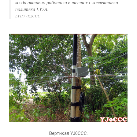
когда активно работали в тестах с коллективки
политеха LY7A.
LY1F/VK2CCC
Вертикал YJ0CCC.