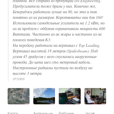
длинной. Все собрано из продукции Dx-Engineering.
Предусилители тоже брали у них. Конечно же,
Бевериджи работали лучше на 80, но это и так
понятно из их размеров. Коротковаты они для 160!
Использовали самодельные усилители на 1.2 кВт, но
из-за проблем с обдувом ограничивали мощность 600
Ваттами. Частично из-за жары и частично из-за
плохого поведения К3.
На передачу работали на вертикал с Top Loading.
Вертикал высотой 18 метров (Spiderbeam). Под
углом 45 градусов с него спускались нагрузочные
провода. До шека шел сто метровый кабель.
Настроенные радиалы пустили по воздуху на
высоте 3 метра.
SP5DRH
Карта
Антенна на
Рабочее
Jacek