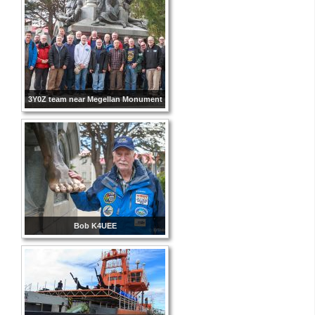
3Y0Z team near Megellan Monument
Bob K4UEE