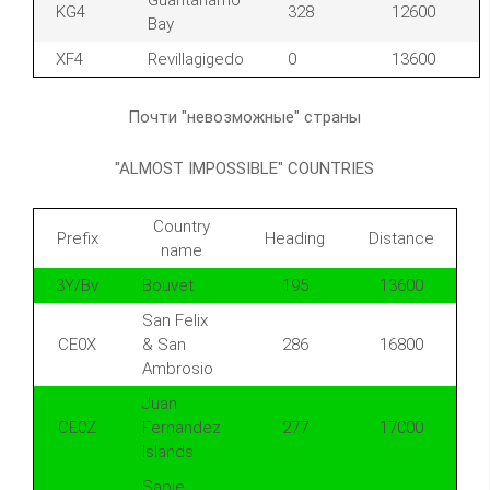
Guantanamo
KG4
328
12600
Bay
XF4
Revillagigedo
0
13600
Почти "невозможные" страны
"ALMOST IMPOSSIBLE" COUNTRIES
Country
Prefix
Heading
Distance
name
3Y/Bv
Bouvet
195
13600
San Felix
CE0X
& San
286
16800
Ambrosio
Juan
CE0Z
Fernandez
277
17000
Islands
Sable