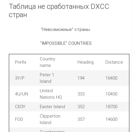
Таблица не сработанных DXCC
стран
"Невозможные" страны.
"IMPOSSIBLE" COUNTRIES
Country
Prefix
Heading
Distance
name
Peter 1
3Y/P
194
16400
Island
United
4U/UN
333
10400
Nations HQ
CE0Y
Easter Island
352
18700
Clipperton
FO0
357
14600
Island