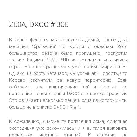
Z60A, DXCC # 306
В конце февраля мы вернулись домой, после двух
месяцев "брожения" по морям и океанам. Хотя
большинство сезона было пропущено, пропустил
только Вадима PJ7/UT6UD из потенциальных новых
стран. Но к возвращению я уже с этим смирился. Hi.
Однако, на борту Бетанзос, мы услышали новость, что
Косово засчитали за новую территорию! Если
отбросить все политические "за" и "против", то
появление новой страны DXCC это всегда праздник.
Это означает несколько вещей, одна из которых - ты
больше не в списке DXCC HR # 1.
К сожалению, к моменту появления дома, основная
экспедиция уже закончилась, и я вытался выловить
несколько местных станций. К счастью, на