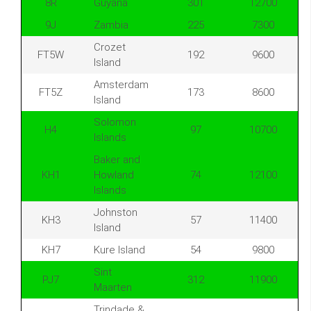
8R
Guyana
301
12700
9J
Zambia
225
7300
Crozet
FT5W
192
9600
Island
Amsterdam
FT5Z
173
8600
Island
Solomon
H4
97
10700
Islands
Baker and
KH1
Howland
74
12100
Islands
Johnston
KH3
57
11400
Island
KH7
Kure Island
54
9800
Sint
PJ7
312
11900
Maarten
Trindade &