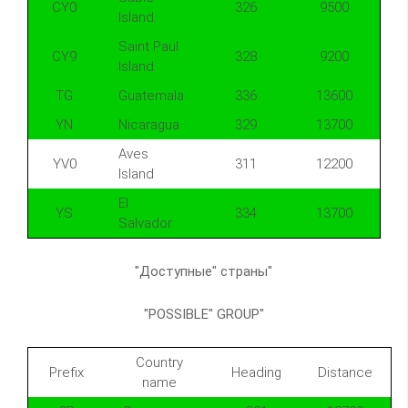
CY0
326
9500
Island
Saint Paul
CY9
328
9200
Island
TG
Guatemala
336
13600
YN
Nicaragua
329
13700
Aves
YV0
311
12200
Island
El
YS
334
13700
Salvador
"Доступные" страны"
"POSSIBLE" GROUP"
Country
Prefix
Heading
Distance
name