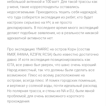
небольшой антенной и 100 ватт. Для такой трассы как
у меня, такие корреспонденты оставались
недосягаемыми. Приходилось тешить себя надеждой,
что туда соберется экспедиция из ребят, кто будет
настроен серьезно на НЧ, а не просто
декларировать. В последнее время много экспедиций
делают подобные заявления, но в реальности никакой
адекватной активности нет.
Про экспедицию YN4RRC на остров Корн (состав
RM0F, R4WAA, RZ3FW, RC5A) было известно достаточно
давно. И хотя экспедиция позиционировалась как
IOTA, все равно был уверен, что шанс очень хороший.
Народ известный, так что должны были сделать все
возможное. Плюс ко всему, расположение на
острове, всегда плюс. И помех городских поменьше,
и вертикал у соленой воды, почти идеальный расклад.
Но полярная трасса, и стены из NA и EU, были явной
проблемой, для очень возможного короткого
прохождения.