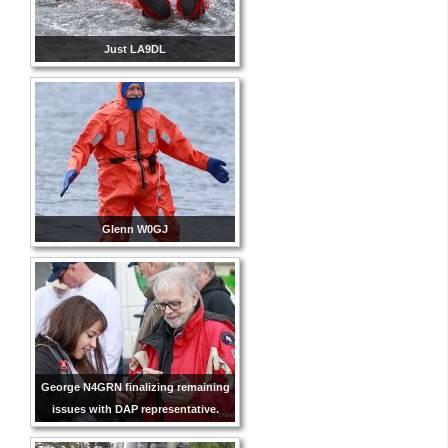
Just LA9DL
Glenn W0GJ
George N4GRN finalizing remaining
issues with DAP representative.