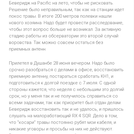
Беверидж на Pacific на лето, чтобы не рисковать.
Решение было неправильным, так как на станции идет
покос травы. В итоге 200 метров полевки нашли
нового хозяина. Надо будет провести расследование,
чтобы этот вопрос больше не возникал. За активную
стадию работы из обсерватории это второй случай
воровства. Так можно совсем остаться без
приемных антенн.
Прилетел в Душанбе 28 июня вечером. Надо было
срочно разобраться с делами в офисе, восстановить
приемную антенну, постараться сработать KH1, и
подготовиться к долгой поездке с 7 июля. С одной
стороны кажется, что неделя с небольшим это долгий
срок, но у меня так и не получилось справиться со
всеми задачами, так как приоритет был отдан делам.
Беверидж восстановить так и не удалось, и пришлось
слушать на малоработающий RX 4 SQR. Дело в том,
что "косари" травы постоянно рубят мои кабеля, и
никакие уговоры и просьбы на них не действуют.