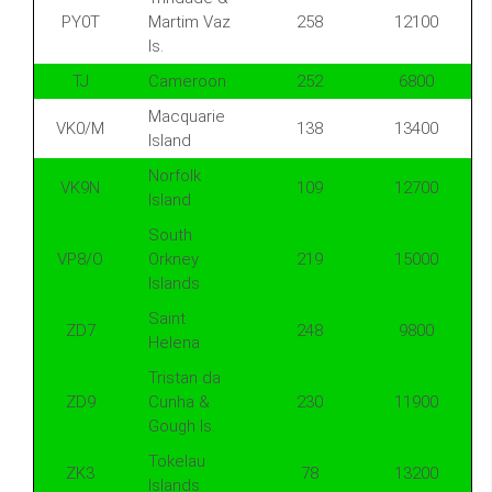
PY0T
Martim Vaz
258
12100
Is.
TJ
Cameroon
252
6800
Macquarie
VK0/M
138
13400
Island
Norfolk
VK9N
109
12700
Island
South
VP8/O
Orkney
219
15000
Islands
Saint
ZD7
248
9800
Helena
Tristan da
ZD9
Cunha &
230
11900
Gough Is.
Tokelau
ZK3
78
13200
Islands