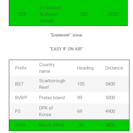
Pr. Edward
ZS8
& Marion
200
10000
Islands
"Ближняя" зона.
"EASY IF ON AIR"
Country
Prefix
Heading
Distance
name
Scarborough
BS7
105
5400
Reef
BV9/P
Pratas Island
99
5000
DPR of
P5
69
4900
Korea
SV/A
Mount Athos
287
3800