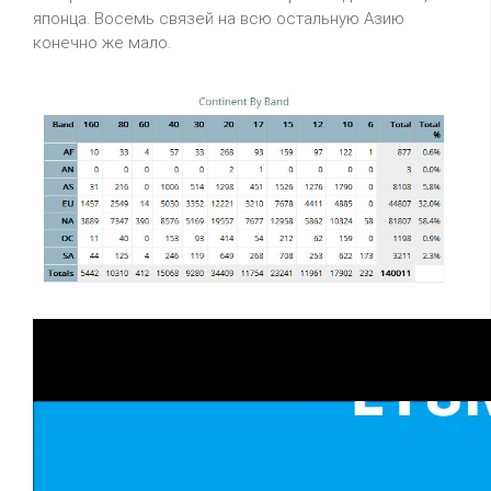
японца. Восемь связей на всю остальную Азию
конечно же мало.