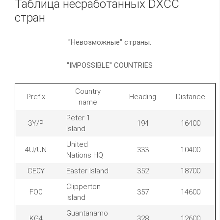
Таблица несработанных DXCC
стран
"Невозможные" страны.
"IMPOSSIBLE" COUNTRIES
Country
Prefix
Heading
Distance
name
Peter 1
3Y/P
194
16400
Island
United
4U/UN
333
10400
Nations HQ
CE0Y
Easter Island
352
18700
Clipperton
FO0
357
14600
Island
Guantanamo
KG4
328
12600