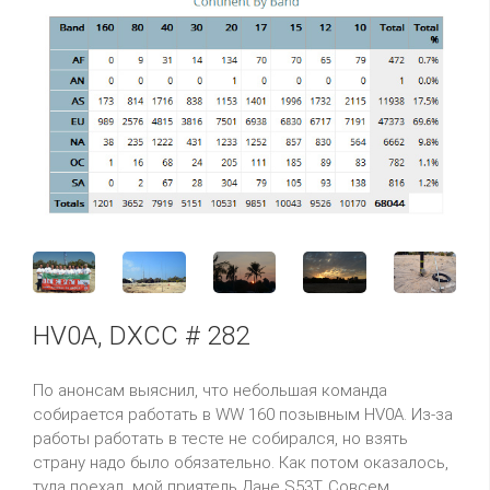
HV0A, DXCC # 282
По анонсам выяснил, что небольшая команда
собирается работать в WW 160 позывным HV0A. Из-за
работы работать в тесте не собирался, но взять
страну надо было обязательно. Как потом оказалось,
туда поехал мой приятель Дане S53T. Совсем