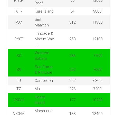
KH5K
58
12800
Reef
KH7
Kure Island
54
9800
Sint
PJ7
312
11900
Maarten
Trindade &
PY0T
Martim Vaz
258
12100
Is.
Western
S0
286
7700
Sahara
Sao Tome
S9
252
7600
& Principe
TJ
Cameroon
252
6800
TZ
Mali
273
7200
Heard
VK0/H
177
10200
Island
Macquarie
VK0/M
138
13400