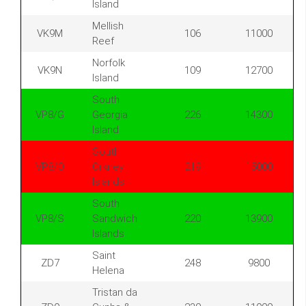
Island
Mellish
VK9M
106
11000
Reef
Norfolk
VK9N
109
12700
Island
South
VP8/G
Georgia
226
14300
Island
South
VP8/O
Orkney
219
15000
Islands
South
VP8/S
Sandwich
220
13900
Islands
Saint
ZD7
248
9800
Helena
Tristan da