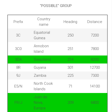
"POSSIBLE" GROUP
Country
Prefix
Heading
Distance
name
Equatorial
3C
250
7200
Guinea
Annobon
3C0
251
7800
Island
3DA
Swaziland
214
8200
8R
Guyana
301
12700
9J
Zambia
225
7300
North Cook
E5/N
71
14100
Islands
Juan de
FR/J
Nova,
209
6800
Europa