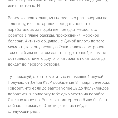
или пять точно.
Hi
.
Во время подготовки, мы несколько раз говорили по
телефону, и я постарался передать все, что
наработалось за подобные поездки. Несколько
советов в плане одежды, прохождения, морской
болезни. Активно общались с Димой вплоть до того
момента, как он доехал до Фолклендских островов.
Там они были целиком заняты
подготовкой,
и нам не
оставалось ничего другого, как ждать пока команда
дойдет до первого острова.
Тут, пожалуй, стоит отметить один смешной случай.
Получаю от Дейва
K
3
LP
сообщение 8 января вечером.
Говорит, что если до завтра успеешь до Фольклендов
добраться, я придержу тебе одно место на корабле.
Смешно конечно. Знает, как интересно было бы быть
сейчас в команде. Ответил, что как-нибудь в
следующий раз....