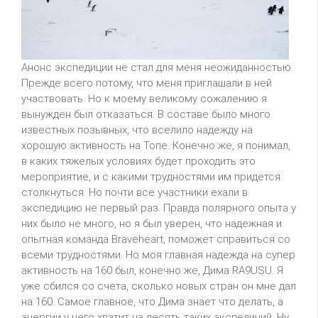
Анонс экспедиции не стал для меня неожиданностью.
Прежде
всего
потому, что меня приглашали в ней
участвовать. Но к моему великому сожалению я
вынужден был отказаться. В составе было много
известных позывных, что вселило надежду на
хорошую активность на Топе. Конечно же, я понимал,
в каких тяжелых условиях будет проходить это
мероприятие, и с какими трудностями им придется
столкнуться. Но почти все участники ехали в
экспедицию не первый раз. Правда полярного опыта у
них было не много, но я был уверен, что надежная и
опытная команда
Braveheart
, поможет справиться со
всеми трудностями. Но моя главная надежда на супер
активность на 160 был, конечно же, Дима
RA
9
USU
. Я
уже сбился со счета, сколько новых стран он мне дал
на 160. Самое главное, что Дима знает что делать, а
энергии у него хватит на десять таких экспедиций.
Ну,