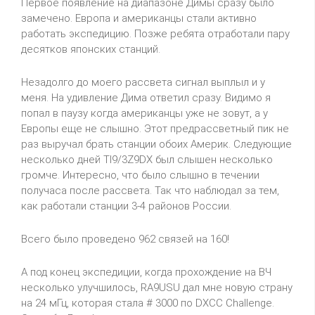
Первое появление на диапазоне Димы сразу было
замечено. Европа и американцы стали активно
работать экспедицию. Позже ребята отработали пару
десятков японских станций.
Незадолго до моего рассвета сигнал выплыл и у
меня. На удивление Дима ответил сразу. Видимо я
попал в паузу когда американцы уже не зовут, а у
Европы еще не слышно. Этот предрассветный пик не
раз выручал брать станции обоих Америк. Следующие
несколько дней
TI
9/3
Z
9
DX
был слышен несколько
громче. Интересно, что было слышно
в течении
получаса
после рассвета. Так что наблюдал за тем,
как работали станции 3-4 районов России.
Всего было проведено 962 связей на 160!
А под конец экспедиции, когда прохождение на ВЧ
несколько улучшилось,
RA
9
USU
дал мне новую страну
на 24 мГц, которая стала # 3000 по
DXCC
Challenge
.