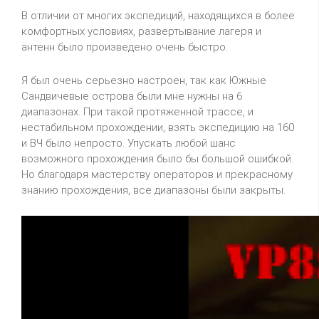
В отличии от многих экспедиций, находящихся в более
комфортных условиях, развертывание лагеря и
антенн было произведено очень быстро.
Я был очень серьезно настроен, так как Южные
Сандвичевые
острова были мне нужны на 6
диапазонах. При такой протяженной трассе, и
нестабильном прохождении, взять экспедицию на 160
и ВЧ было непросто. Упускать любой шанс
возможного прохождения было бы большой ошибкой.
Но благодаря мастерству операторов и прекрасному
знанию прохождения, все диапазоны были закрыты.