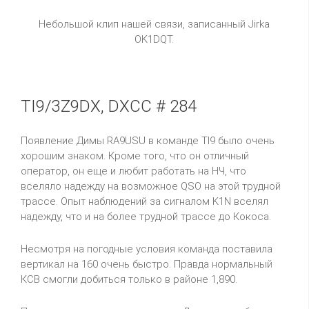
Небольшой клип нашей связи, записанный Jirka
OK1DQT.
TI9/3Z9DX, DXCC # 284
Появление Димы
RA
9
USU
в команде
TI
9 было очень
хорошим знаком. Кроме того, что он отличный
оператор, он еще и любит работать на НЧ, что
вселяло надежду на возможное
QSO
на этой трудной
трассе. Опыт наблюдений за сигналом
K
1
N
вселял
надежду, что и на более трудной трассе до Кокоса.
Несмотря на погодные условия команда поставила
вертикал на 160 очень быстро. Правда нормальный
КСВ смогли добиться только в районе 1,890.