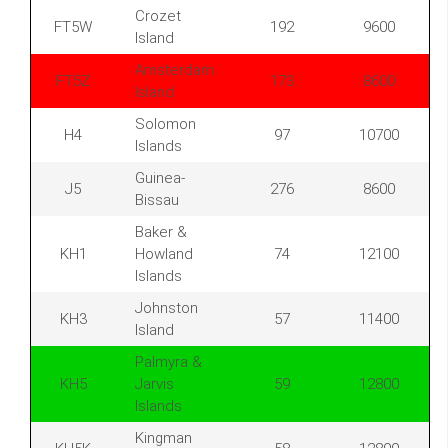
Crozet
FT5W
192
9600
Island
Amsterdam
FT5Z
173
8600
Island
Solomon
H4
97
10700
Islands
Guinea-
J5
276
8600
Bissau
Baker &
KH1
Howland
74
12100
Islands
Johnston
KH3
57
11400
Island
Palmyra &
KH5
Jarvis
59
12800
Islands
Kingman