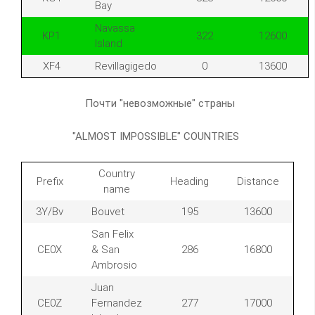
Bay
Navassa
KP1
322
12600
Island
XF4
Revillagigedo
0
13600
Почти "невозможные" страны
"ALMOST IMPOSSIBLE" COUNTRIES
Country
Prefix
Heading
Distance
name
3Y/Bv
Bouvet
195
13600
San Felix
CE0X
& San
286
16800
Ambrosio
Juan
CE0Z
Fernandez
277
17000