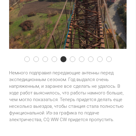
2015 11 21 1394
2015 11 21 1383
2015 11 21 1385
2015 11 21 1386
2015 11 21 1388
2015 11 21 1391
2015 11 21 1396
2015 11 21 1399
2015 11 21 1
Mainenac
Немного подправил передающие антенны перед
экспедиционным сезоном. Год выдался очень
напряженным, и заранее все сделать не удалось. В
ходе работ выяснилось, что работы намного больше,
чем могло показаться. Теперь придется делать еще
несколько выездов, чтобы станция стала полностью
функциональной. Из-за графика по подаче
электричества, CQ WW CW придется пропустить.