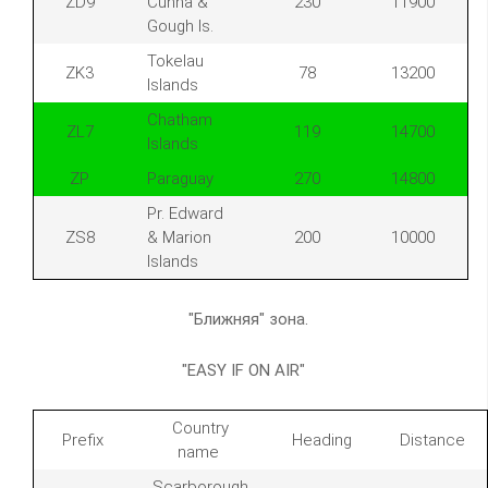
ZD9
Cunha &
230
11900
Gough Is.
Tokelau
ZK3
78
13200
Islands
Chatham
ZL7
119
14700
Islands
ZP
Paraguay
270
14800
Pr. Edward
ZS8
& Marion
200
10000
Islands
"Ближняя" зона.
"EASY IF ON AIR"
Country
Prefix
Heading
Distance
name
Scarborough