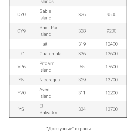
Islands
Sable
CY0
326
9500
Island
Saint Paul
CY9
328
9200
Island
HH
Haiti
319
12400
TG
Guatemala
336
13600
Pitcairn
VP6
55
17600
Island
YN
Nicaragua
329
13700
Aves
YV0
311
12200
Island
El
YS
334
13700
Salvador
"Доступные" страны