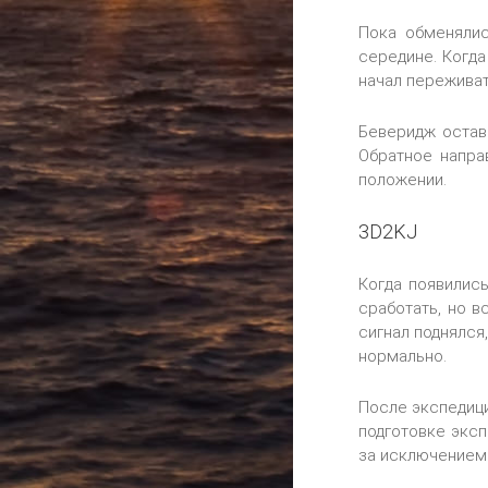
Пока обменялис
середине. Когда
начал переживат
Беверидж остав
Обратное напра
положении.
3D2KJ
Когда появилис
сработать, но в
сигнал поднялся
нормально.
После экспедици
подготовке эксп
за исключением 