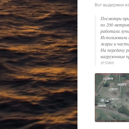
Вот выдержки из
Посмотри при
по 200 метров
работали лучш
Использовали 
жары и частич
На передачу р
нагрузочные п
SP5DRH