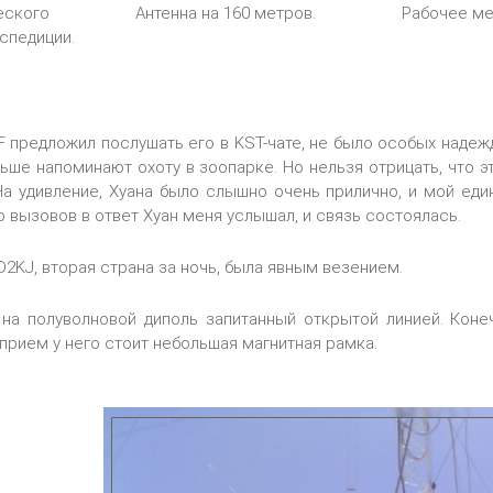
еского
Антенна на 160 метров.
Рабочее ме
спедиции.
F предложил послушать его в KST-чате, не было особых надежд
льше напоминают охоту в зоопарке. Но нельзя отрицать, что 
На удивление, Хуана было слышно очень прилично, и мой еди
 вызовов в ответ Хуан меня услышал, и связь состоялась.
D2KJ, вторая страна за ночь, была явным везением.
 на полуволновой диполь запитанный открытой линией. Коне
 прием у него стоит небольшая магнитная рамка.