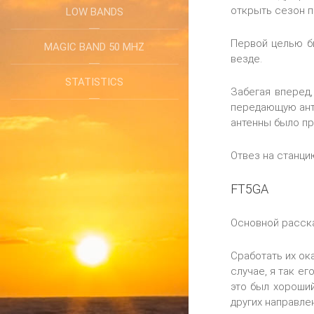
открыть сезон 
LOW BANDS
Первой целью бы
MAGIC BAND 50 MHZ
везде.
STATISTICS
Забегая вперед
передающую анте
антенны было п
Отвез на станци
FT5GA
Основной расска
Сработать их ок
случае, я так е
это был хороший
других направлен