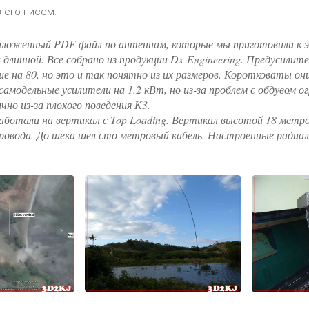
 его писем.
ложенный PDF файл по антеннам, которые мы приготовили к экс
 длинной. Все собрано из продукции Dx-Engineering. Предусилит
е на 80, но это и так понятно из их размеров. Коротковаты они
самодельные усилители на 1.2 кВт, но из-за проблем с обдувом
но из-за плохого поведения К3.
аботали на вертикал с Top Loading. Вертикал высотой 18 метров 
ровода. До шека шел сто метровый кабель. Настроенные радиал