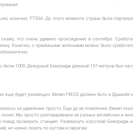
пораньше.
ли, конечно, FT5GA. До этого момента страна была подтвер
, скажу, что очень удивило прохождение в сентябре. Сработ
нну. Конечно, с приемными антеннами можно было сработать 
роблематично.
ю Аком 1000. Дежурный Беверидж длинной 157 метров был наго
з еще будет размещен. Филип F4EGS должен быть в Душанбе к
азалось на удивление просто. Еще до их появления, Филип сказ
го понял. Мы просто разговариваем на разных английских и ин
 повод проверить станцию. Развернуть короткий Беверидж н
ий, не нужно лазить по кустам и оврагам.