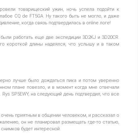
ровели товарищеский ужин, ночь успела подойти к
слабое CQ de FT5GA. Ну такого быть не могло, и даже
ивление, когда связь подтвердилась в online логе!
 были работать еще две экспедиции 3D2KJ и 3D20СR.
го короткой длины надеялся, что услышу и в таком
верно лучше было дождаться пика и потом уверенно
енном плане повезло, и в момент когда мне отвечали
. Rys SP5EWY, на следующий день подтвердил, что все
я очень приятным в общении человеком, и рассказал о
жалению, он не планировал размещать где-то статью,
 снимков будет интересной.