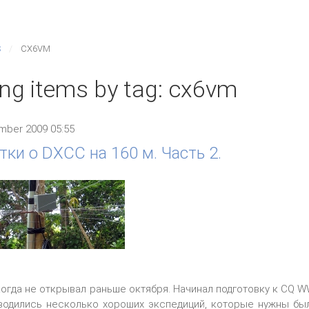
S
CX6VM
ing items by tag: cx6vm
mber 2009 05:55
тки о DXCC на 160 м. Часть 2.
когда не открывал раньше октября. Начинал подготовку к CQ W
водились несколько хороших экспедиций, которые нужны был