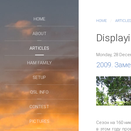
HOME
HOME
ARTICLE
ABOUT
Display
ARTICLES
Monday, 28 Dece
HAM FAMILY
2009. Заме
SETUP
QSL INFO
CONTEST
PICTURES
Сезон на 160 ни
в этом году про