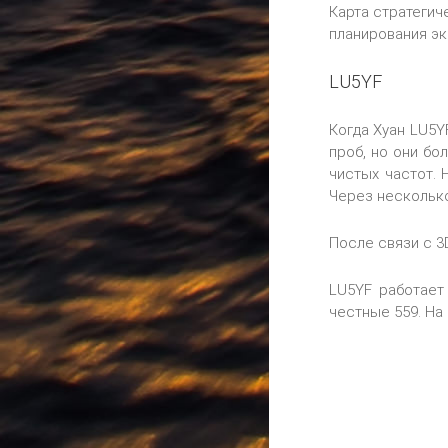
Карта стратегич
планирования эк
LU5YF
Когда Хуан LU5Y
проб, но они бо
чистых частот. 
Через несколько
После связи с 3
LU5YF работает
честные 559. На