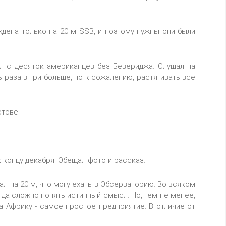
ждена только на 20 м SSB, и поэтому нужны они были
ал с десяток американцев без Бевериджа. Слушал на
раза в три больше, но к сожалению, растягивать все
тове.
 концу декабря. Обещал фото и рассказ.
ал на 20 м, что могу ехать в Обсерваторию. Во всяком
огда сложно понять истинный смысл. Но, тем не менее,
а Африку - самое простое предприятие. В отличие от