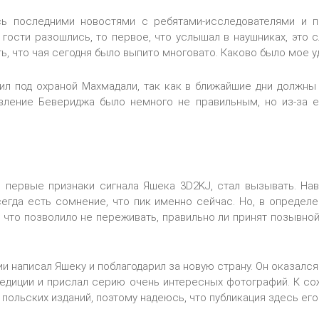
ь последними новостями с ребятами-исследователями и п
 гости разошлись, то первое, что услышал в наушниках, это 
ь, что чая сегодня было выпито многовато. Каково было мое уд
ил под охраной Махмадали, так как в ближайшие дни должны
вление Бевериджа было немного не правильным, но из-за е
ь первые признаки сигнала Яшека 3D2KJ, стал вызывать. На
сегда есть сомнение, что пик именно сейчас. Но, в определ
, что позволило не переживать, правильно ли принят позывной
и написал Яшеку и поблагодарил за новую страну. Он оказалс
едиции и прислал серию очень интересных фотографий. К со
польских изданий, поэтому надеюсь, что публикация здесь его