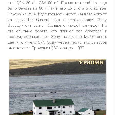
это "QRN 30 db QSY 80 m". Прямо вот так! Но надо
было бежать на 80 и найти его до спота в кластере.
Нахожу на 3514. Идет громко и четко. Он взял кого-то
из наших Big Gun-ов пока я переключался. Зову.
Зовущих становится больше с каждой секундой. Но
это опытные ребята, кто пришел без кластера, и
поэтому зоопарка нет. Зовут правильно. Майкл опять
дает что у него QRN. Зову. Через несколько вызовов
он отвечает. Проводим QSO и он дает QRT.