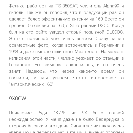
Феликс работает на TS-850SAT, усилитель Alpha99 и
диполь. Так же он говорил, что в следующий раз он
сделает более эффективную антенну на 160. Всего он
провел 156 связей на 160, с 31 странами DXCC. Когда
был на его сайте увидел старый позывной DL8OBC.
Этот-то позывной мне очень знаком. Сразу нашел
совместные фото, когда встречались в Германии в
1994 и даже вместе пили пиво. Мир тесен... На момент
написания этой части, Феликс уезжает со станции в
Германию. Его зимовка закончилась, и он очень
занят. Надеюсь, что через какое-то время он
появится, и мы узнаем что-то интересное о
"антарктических 160".
9X0CW
Появление Руди DK7PE из 9X было полной
неожиданостью. У меня даже не было Бевериджа в
сторону Африки в этот день. Сигнал же читался очень
уверенно на передающую антенну и никаких проблем