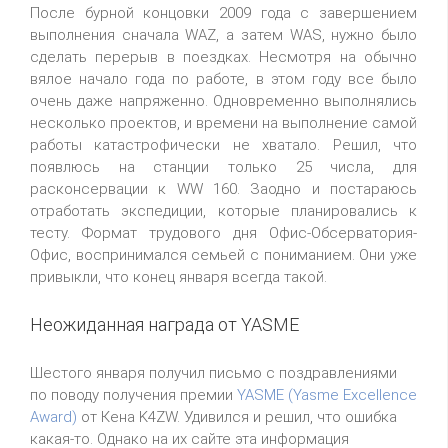
После бурной концовки 2009 года с завершением
выполнения сначала WAZ, а затем WAS, нужно было
сделать перерыв в поездках. Несмотря на обычно
вялое начало года по работе, в этом году все было
очень даже напряженно. Одновременно выполнялись
несколько проектов, и времени на выполнение самой
работы катастрофически не хватало. Решил, что
появлюсь на станции только 25 числа, для
расконсервации к WW 160. Заодно и постараюсь
отработать экспедиции, которые планировались к
тесту. Формат трудового дня Офис-Обсерватория-
Офис, воспринимался семьей с пониманием. Они уже
привыкли, что конец января всегда такой.
Неожиданная награда от YASME
Шестого января получил письмо с поздравлениями
по поводу получения премии
YASME (Yasme Excellence
Award)
от Кена K4ZW. Удивился и решил, что ошибка
какая-то. Однако на их сайте эта информация