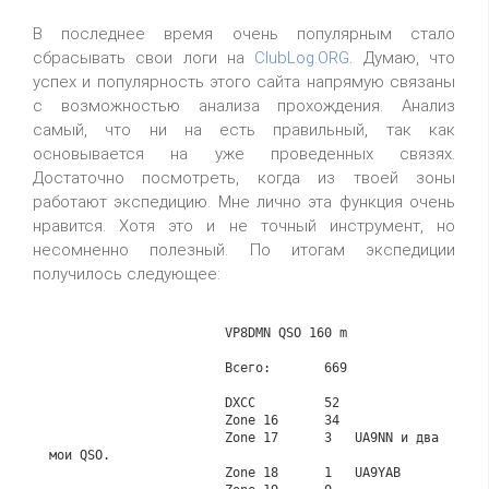
В последнее время очень популярным стало
сбрасывать свои логи на
ClubLog.ORG
. Думаю, что
успех и популярность этого сайта напрямую связаны
с возможностью анализа прохождения. Анализ
самый, что ни на есть правильный, так как
основывается на уже проведенных связях.
Достаточно посмотреть, когда из твоей зоны
работают экспедицию. Мне лично эта функция очень
нравится. Хотя это и не точный инструмент, но
несомненно полезный. По итогам экспедиции
получилось следующее:
                       VP8DMN QSO 160 m

                       Всего:       669

                       DXCC         52

                       Zone 16      34

                       Zone 17      3   UA9NN и два 
мои QSO.

                       Zone 18      1   UA9YAB
