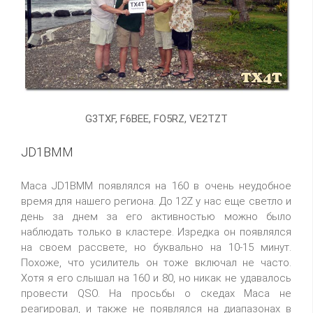
G3TXF, F6BEE, FO5RZ, VE2TZT
JD1BMM
Маса JD1BMM появлялся на 160 в очень неудобное
время для нашего региона. До 12Z у нас еще светло и
день за днем за его активностью можно было
наблюдать только в кластере. Изредка он появлялся
на своем рассвете, но буквально на 10-15 минут.
Похоже, что усилитель он тоже включал не часто.
Хотя я его слышал на 160 и 80, но никак не удавалось
провести QSO. На просьбы о скедах Маса не
реагировал, и также не появлялся на диапазонах в