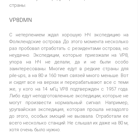
страны.
VP8DMN
С нетерпением ждал хорошую НЧ экспедицию на
Фолклендские острова. До этого момента несколько
раз пробовал отработать с резидентами острова, но
неудачно. Экспедиции, которые приезжали на VP8,
упора на НЧ не делали, да и не были особо
заинтересованы. Многие едут в редкие страны для
pile-ups, а на 80 и 160 темп связей много меньше. Вот
и сидят все на верхах и перерабатывают все с теми
же, у кого на 14 мГц VP8 подтвержден с 1957 года.
Либо едут неподготовленные экспедиции, которые не
могут произвести нормальный сигнал. Например,
уругвайская экспедиция, которая прошла незадолго
до этого, особых эмоций не вызвала. Отработали ее
всего несколько станций. Не слышал их даже на 80 м,
хотя очень было нужно.