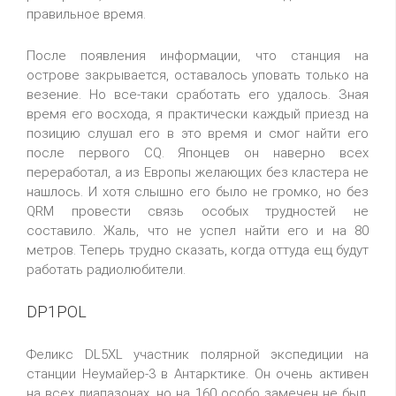
правильное время.
После появления информации, что станция на
острове закрывается, оставалось уповать только на
везение. Но все-таки сработать его удалось. Зная
время его восхода, я практически каждый приезд на
позицию слушал его в это время и смог найти его
после первого CQ. Японцев он наверно всех
переработал, а из Европы желающих без кластера не
нашлось. И хотя слышно его было не громко, но без
QRM провести связь особых трудностей не
составило. Жаль, что не успел найти его и на 80
метров. Теперь трудно сказать, когда оттуда ещ будут
работать радиолюбители.
DP1POL
Феликс DL5XL участник полярной экспедиции на
станции Неумайер-3 в Антарктике. Он очень активен
на всех диапазонах, но на 160 особо замечен не был.