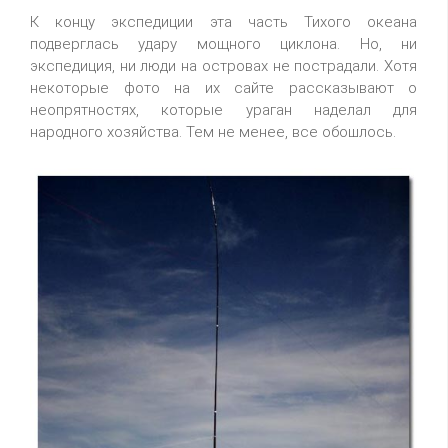
К концу экспедиции эта часть Тихого океана
подверглась удару мощного циклона. Но, ни
экспедиция, ни люди на островах не пострадали. Хотя
некоторые фото на их сайте рассказывают о
неопрятностях, которые ураган наделал для
народного хозяйства. Тем не менее, все обошлось.