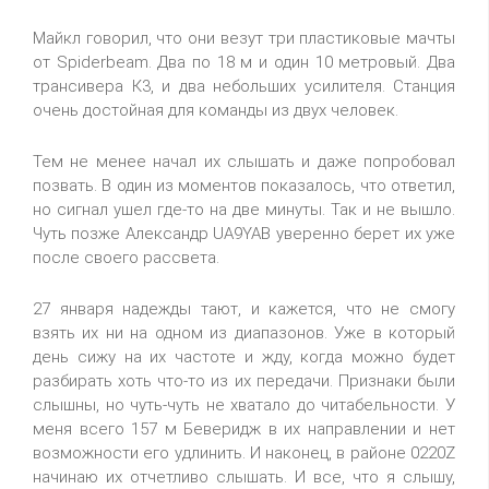
Майкл говорил, что они везут три пластиковые мачты
от Spiderbeam. Два по 18 м и один 10 метровый. Два
трансивера К3, и два небольших усилителя. Станция
очень достойная для команды из двух человек.
Тем не менее начал их слышать и даже попробовал
позвать. В один из моментов показалось, что ответил,
но сигнал ушел где-то на две минуты. Так и не вышло.
Чуть позже Александр UA9YAB уверенно берет их уже
после своего рассвета.
27 января надежды тают, и кажется, что не смогу
взять их ни на одном из диапазонов. Уже в который
день сижу на их частоте и жду, когда можно будет
разбирать хоть что-то из их передачи. Признаки были
слышны, но чуть-чуть не хватало до читабельности. У
меня всего 157 м Беверидж в их направлении и нет
возможности его удлинить. И наконец, в районе 0220Z
начинаю их отчетливо слышать. И все, что я слышу,