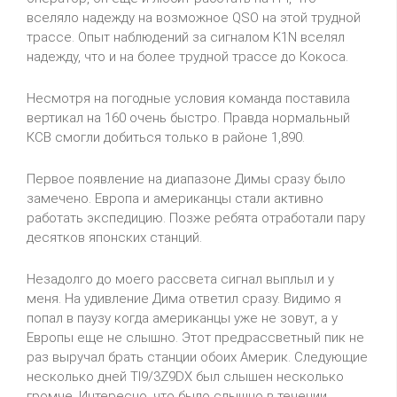
вселяло надежду на возможное
QSO
на этой трудной
трассе. Опыт наблюдений за сигналом
K
1
N
вселял
надежду, что и на более трудной трассе до Кокоса.
Несмотря на погодные условия команда поставила
вертикал на 160 очень быстро. Правда нормальный
КСВ смогли добиться только в районе 1,890.
Первое появление на диапазоне Димы сразу было
замечено. Европа и американцы стали активно
работать экспедицию. Позже ребята отработали пару
десятков японских станций.
Незадолго до моего рассвета сигнал выплыл и у
меня. На удивление Дима ответил сразу. Видимо я
попал в паузу когда американцы уже не зовут, а у
Европы еще не слышно. Этот предрассветный пик не
раз выручал брать станции обоих Америк. Следующие
несколько дней
TI
9/3
Z
9
DX
был слышен несколько
громче. Интересно, что было слышно
в течении