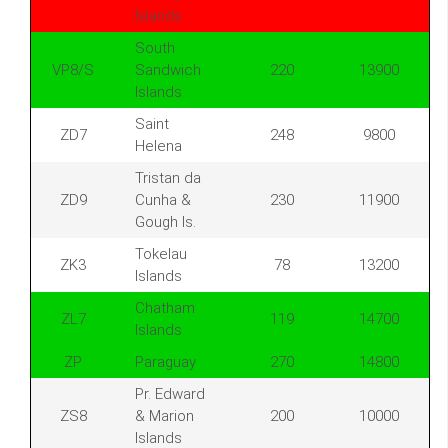
Islands
South
VP8/S
Sandwich
220
13900
Islands
Saint
ZD7
248
9800
Helena
Tristan da
ZD9
Cunha &
230
11900
Gough Is.
Tokelau
ZK3
78
13200
Islands
Chatham
ZL7
119
14700
Islands
ZP
Paraguay
270
14800
Pr. Edward
ZS8
& Marion
200
10000
Islands