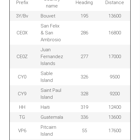
Prefix
Heading
Distance
name
3Y/Bv
Bouvet
195
13600
San Felix
CE0X
& San
286
16800
Ambrosio
Juan
CE0Z
Fernandez
277
17000
Islands
Sable
CY0
326
9500
Island
Saint Paul
CY9
328
9200
Island
HH
Haiti
319
12400
TG
Guatemala
336
13600
Pitcairn
VP6
55
17600
Island