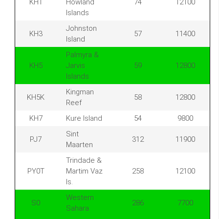
KH1
Howland
74
12100
Islands
Johnston
KH3
57
11400
Island
Palmyra &
KH5
Jarvis
59
12800
Islands
Kingman
KH5K
58
12800
Reef
KH7
Kure Island
54
9800
Sint
PJ7
312
11900
Maarten
Trindade &
PY0T
Martim Vaz
258
12100
Is.
Western
S0
286
7700
Sahara