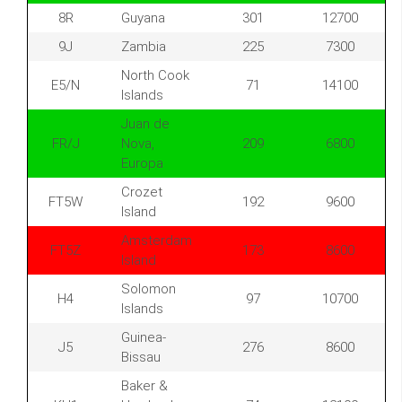
8R
Guyana
301
12700
9J
Zambia
225
7300
North Cook
E5/N
71
14100
Islands
Juan de
FR/J
Nova,
209
6800
Europa
Crozet
FT5W
192
9600
Island
Amsterdam
FT5Z
173
8600
Island
Solomon
H4
97
10700
Islands
Guinea-
J5
276
8600
Bissau
Baker &