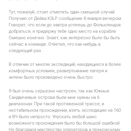
Тут, пожалуй, стоит отметить один смешной случай.
Получаю от Дейва
K
3
LP
сообщение 8 января вечером.
Говорит, что если до завтра успеешь до Фольклендов
добраться, я придержу тебе одно место на корабле.
Смешно конечно. Знает, как интересно было бы быть
сейчас в команде. Ответил, что как-нибудь в
следующий раз....
В отличии от многих экспедиций, находящихся в более
комфортных условиях, развертывание лагеря и
антенн было произведено очень быстро.
Я был очень серьезно настроен, так как Южные
Сандвичевые
острова были мне нужны на 6
диапазонах. При такой протяженной трассе, и
нестабильном прохождении, взять экспедицию на 160
и ВЧ было непросто. Упускать любой шанс
возможного прохождения было бы большой ошибкой.
Но благодаря мастерству операторов и прекрасному