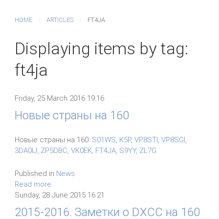
HOME
ARTICLES
FT4JA
Displaying items by tag:
ft4ja
Friday, 25 March 2016 19:16
Новые страны на 160
Новые страны на 160:
S01WS, K5P, VP8STI, VP8SGI,
3DA0IJ, ZP5DBC, VK0EK, FT4JA, S9YY, ZL7G.
Published in
News
Read more...
Sunday, 28 June 2015 16:21
2015-2016. Заметки о DXCC на 160