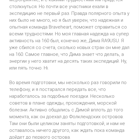
столкнуться. Но почти все участники ехали в
экспедицию не первый раз. Правда полярного опыта у
них было не много, но я был уверен, что надежная и
опытная команда
Braveheart
, поможет справиться со
всеми трудностями. Но моя главная надежда на супер
активность на 160 был, конечно же, Дима
RA
9
USU
. Я
уже сбился со счета, сколько новых стран он мне дал
на 160. Самое главное, что Дима знает что делать, а
энергии у него хватит на десять таких экспедиций.
Ну,
или пять точно.
Hi
.
Во время подготовки, мы несколько раз говорили по
телефону, и я постарался передать все, что
наработалось за подобные поездки. Несколько
советов в плане одежды, прохождения, морской
болезни. Активно общались с Димой вплоть до того
момента, как он доехал до Фолклендских островов.
Там они были целиком заняты
подготовкой,
и нам не
оставалось ничего другого, как ждать пока команда
дойдет до первого острова.