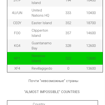
3Y/P
194
16400
Island
United
4U/UN
333
10400
Nations HQ
CE0Y
Easter Island
352
18700
Clipperton
FO0
357
14600
Island
Guantanamo
KG4
328
12600
Bay
Navassa
KP1
322
12600
Island
XF4
Revillagigedo
0
13600
Почти "невозможные" страны
"ALMOST IMPOSSIBLE" COUNTRIES
Country