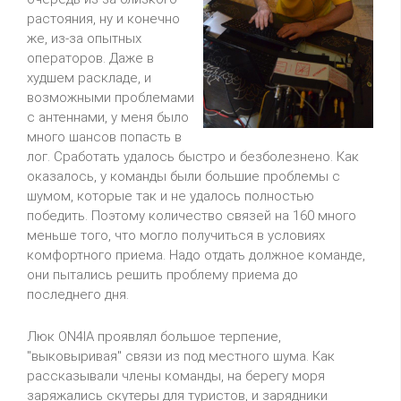
растояния, ну и конечно
же, из-за опытных
операторов. Даже в
худшем раскладе, и
возможными проблемами
с антеннами, у меня было
много шансов попасть в
лог. Сработать удалось быстро и безболезнено. Как
оказалось, у команды были большие проблемы с
шумом, которые так и не удалось полностью
победить. Поэтому количество связей на 160 много
меньше того, что могло получиться в условиях
комфортного приема. Надо отдать должное команде,
они пытались решить проблему приема до
последнего дня.
Люк ON4IA проявлял большое терпение,
"выковыривая" связи из под местного шума. Как
рассказывали члены команды, на берегу моря
заряжались скутеры для туристов, и зарядники