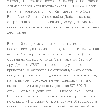
уверен, что ребята отнесутся к 160 серьезно. Трасса
для нас легкая, хотя протяженность 13000 км. Сетап
на НЧ не публиковался, но я был уверен, что будет
Battle Creek Special. И не ошибся. Действительно, на
остров был отправлен один из двух существующих
комплектов, путешествующий по свету уже не первый
десяток лет.
В первый же дни активности сработал их на
нескольких нужных диапазонах, включая и 160. Сигнал
на Топе был хорошо читаемый, и провести QSO не
составило большого труда. За аппаратом был мой
друг Джерри WB9Z, которого сразу узнал по
приветствию. Обязательно отпразднуем эту связь,
когда встретимся в следующий раз. Ближе к восходу
на Пальмире, прохождение улучшилось, и на явно
выраженном пике уровень достигал 579-599. В
отличии от меня, даже станции Европейской части
России, и тем более западной Европы, практически
не слышали Пальмиру. От меня азимут 59 градусов, а
чем дальше на запад, азимут приближался все ближе