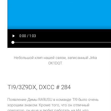
Небольшой клип нашей связи, записанный Jirka
OK1DQT.
TI9/3Z9DX, DXCC # 284
Появление Димы
RA
9
USU
в команде
TI
9 было очень
хорошим знаком. Кроме того, что он отличный
оператор, он еще и любит работать на НЧ, что