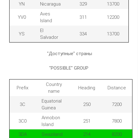
YN
Nicaragua
329
13700
Aves
YV0
311
12200
Island
El
YS
334
13700
Salvador
"Доступные" страны
"POSSIBLE" GROUP
Country
Prefix
Heading
Distance
name
Equatorial
3C
250
7200
Guinea
Annobon
3C0
251
7800
Island
3DA
Swaziland
214
8200