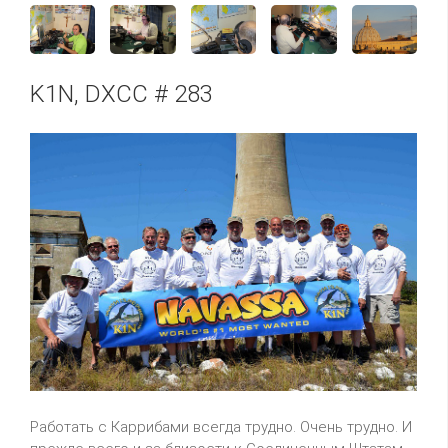
K1N, DXCC # 283
Работать с Каррибами всегда трудно. Очень трудно. И