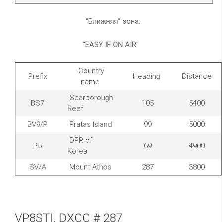
"Ближняя" зона.
"EASY IF ON AIR"
Country
Prefix
Heading
Distance
name
Scarborough
BS7
105
5400
Reef
BV9/P
Pratas Island
99
5000
DPR of
P5
69
4900
Korea
SV/A
Mount Athos
287
3800
VP8STI, DXCC # 287