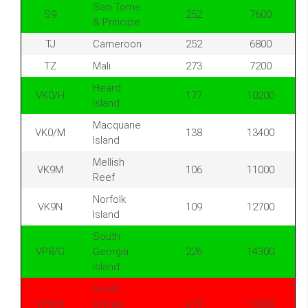
Sao Tome
S9
252
7600
& Principe
TJ
Cameroon
252
6800
TZ
Mali
273
7200
Heard
VK0/H
177
10200
Island
Macquarie
VK0/M
138
13400
Island
Mellish
VK9M
106
11000
Reef
Norfolk
VK9N
109
12700
Island
South
VP8/G
Georgia
226
14300
Island
South
VP8/O
Orkney
219
15000