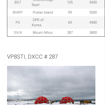
BS7
105
5400
Reef
BV9/P
Pratas Island
99
5000
DPR of
P5
69
4900
Korea
SV/A
Mount Athos
287
3800
VP8STI, DXCC # 287