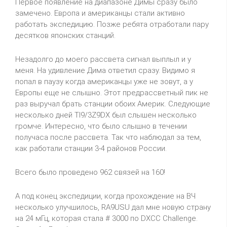
Первое появление на диапазоне Димы сразу было
замечено. Европа и американцы стали активно
работать экспедицию. Позже ребята отработали пару
десятков японских станций.
Незадолго до моего рассвета сигнал выплыл и у
меня. На удивление Дима ответил сразу. Видимо я
попал в паузу когда американцы уже не зовут, а у
Европы еще не слышно. Этот предрассветный пик не
раз выручал брать станции обоих Америк. Следующие
несколько дней
TI
9/3
Z
9
DX
был слышен несколько
громче. Интересно, что было слышно
в течении
получаса
после рассвета. Так что наблюдал за тем,
как работали станции 3-4 районов России.
Всего было проведено 962 связей на 160!
А под конец экспедиции, когда прохождение на ВЧ
несколько улучшилось,
RA
9
USU
дал мне новую страну
на 24 мГц, которая стала # 3000 по
DXCC
Challenge
.