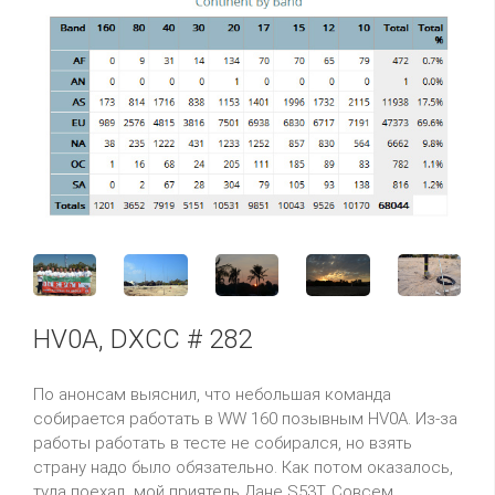
HV0A, DXCC # 282
По анонсам выяснил, что небольшая команда
собирается работать в WW 160 позывным HV0A. Из-за
работы работать в тесте не собирался, но взять
страну надо было обязательно. Как потом оказалось,
туда поехал мой приятель Дане S53T. Совсем