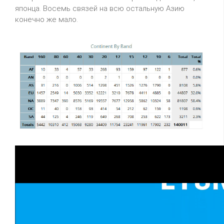
японца. Восемь связей на всю остальную Азию
конечно же мало.