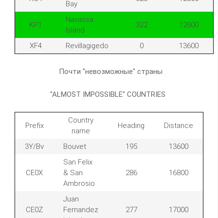
Bay
Navassa
KP1
322
12600
Island
XF4
Revillagigedo
0
13600
Почти "невозможные" страны
"ALMOST IMPOSSIBLE" COUNTRIES
Country
Prefix
Heading
Distance
name
3Y/Bv
Bouvet
195
13600
San Felix
CE0X
& San
286
16800
Ambrosio
Juan
CE0Z
Fernandez
277
17000