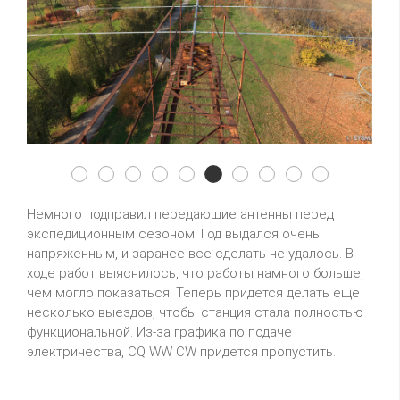
2015 11 21 1394
2015 11 21 1383
2015 11 21 1385
2015 11 21 1386
2015 11 21 1388
2015 11 21 1391
2015 11 21 1396
2015 11 21 1399
2015 11 21 1
Mainenac
Немного подправил передающие антенны перед
экспедиционным сезоном. Год выдался очень
напряженным, и заранее все сделать не удалось. В
ходе работ выяснилось, что работы намного больше,
чем могло показаться. Теперь придется делать еще
несколько выездов, чтобы станция стала полностью
функциональной. Из-за графика по подаче
электричества, CQ WW CW придется пропустить.