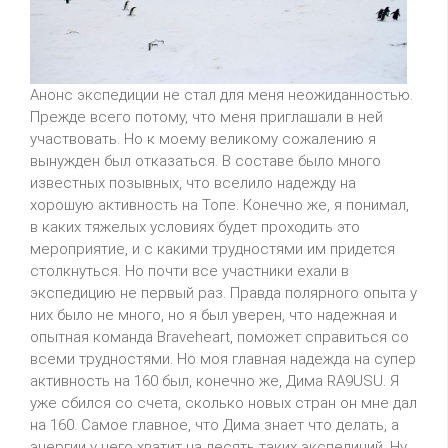
Анонс экспедиции не стал для меня неожиданностью.
Прежде
всего
потому, что меня приглашали в ней
участвовать. Но к моему великому сожалению я
вынужден был отказаться. В составе было много
известных позывных, что вселило надежду на
хорошую активность на Топе. Конечно же, я понимал,
в каких тяжелых условиях будет проходить это
мероприятие, и с какими трудностями им придется
столкнуться. Но почти все участники ехали в
экспедицию не первый раз. Правда полярного опыта у
них было не много, но я был уверен, что надежная и
опытная команда
Braveheart
, поможет справиться со
всеми трудностями. Но моя главная надежда на супер
активность на 160 был, конечно же, Дима
RA
9
USU
. Я
уже сбился со счета, сколько новых стран он мне дал
на 160. Самое главное, что Дима знает что делать, а
энергии у него хватит на десять таких экспедиций.
Ну,