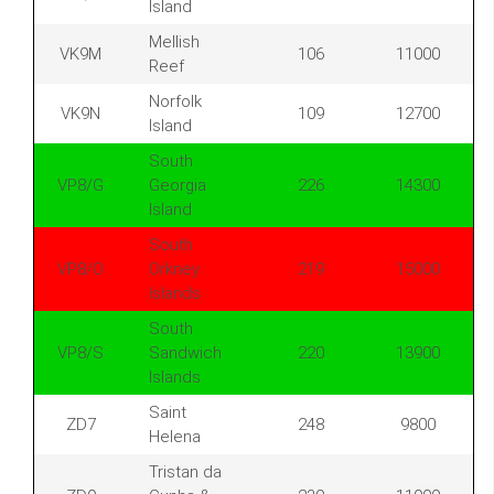
Island
Mellish
VK9M
106
11000
Reef
Norfolk
VK9N
109
12700
Island
South
VP8/G
Georgia
226
14300
Island
South
VP8/O
Orkney
219
15000
Islands
South
VP8/S
Sandwich
220
13900
Islands
Saint
ZD7
248
9800
Helena
Tristan da