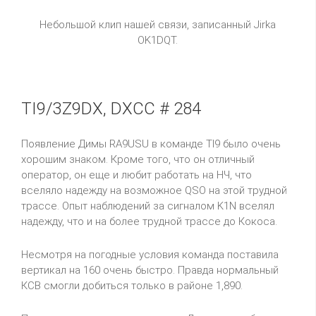
Небольшой клип нашей связи, записанный Jirka
OK1DQT.
TI9/3Z9DX, DXCC # 284
Появление Димы
RA
9
USU
в команде
TI
9 было очень
хорошим знаком. Кроме того, что он отличный
оператор, он еще и любит работать на НЧ, что
вселяло надежду на возможное
QSO
на этой трудной
трассе. Опыт наблюдений за сигналом
K
1
N
вселял
надежду, что и на более трудной трассе до Кокоса.
Несмотря на погодные условия команда поставила
вертикал на 160 очень быстро. Правда нормальный
КСВ смогли добиться только в районе 1,890.