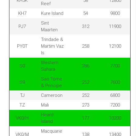
KH5K
58
12800
Reef
KH7
Kure Island
54
9800
Sint
PJ7
312
11900
Maarten
Trindade &
PY0T
Martim Vaz
258
12100
Is.
Western
S0
286
7700
Sahara
Sao Tome
S9
252
7600
& Principe
TJ
Cameroon
252
6800
TZ
Mali
273
7200
Heard
VK0/H
177
10200
Island
Macquarie
VK0/M
138
13400