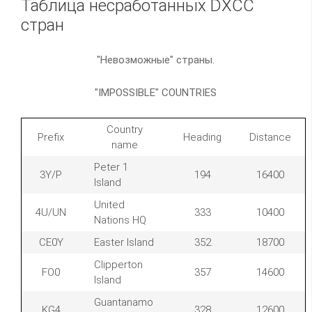
Таблица несработанных DXCC
стран
"Невозможные" страны.
"IMPOSSIBLE" COUNTRIES
Country
Prefix
Heading
Distance
name
Peter 1
3Y/P
194
16400
Island
United
4U/UN
333
10400
Nations HQ
CE0Y
Easter Island
352
18700
Clipperton
FO0
357
14600
Island
Guantanamo
KG4
328
12600