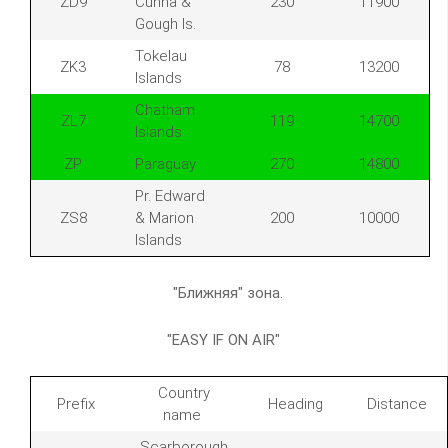
ZD9
Cunha &
230
11900
Gough Is.
Tokelau
ZK3
78
13200
Islands
Chatham
ZL7
119
14700
Islands
ZP
Paraguay
270
14800
Pr. Edward
ZS8
& Marion
200
10000
Islands
"Ближняя" зона.
"EASY IF ON AIR"
Country
Prefix
Heading
Distance
name
Scarborough