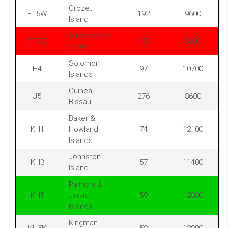
Crozet
FT5W
192
9600
Island
Amsterdam
FT5Z
173
8600
Island
Solomon
H4
97
10700
Islands
Guinea-
J5
276
8600
Bissau
Baker &
KH1
Howland
74
12100
Islands
Johnston
KH3
57
11400
Island
Palmyra &
KH5
Jarvis
59
12800
Islands
Kingman