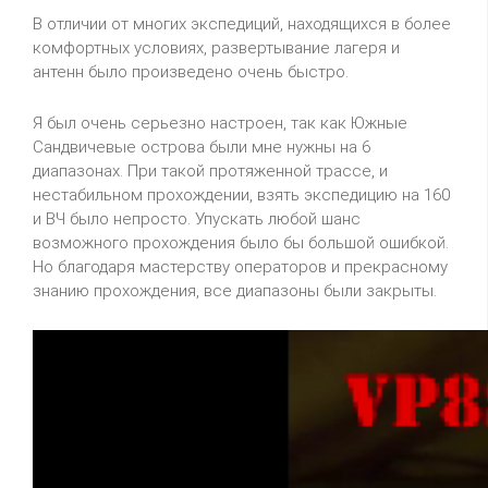
В отличии от многих экспедиций, находящихся в более
комфортных условиях, развертывание лагеря и
антенн было произведено очень быстро.
Я был очень серьезно настроен, так как Южные
Сандвичевые
острова были мне нужны на 6
диапазонах. При такой протяженной трассе, и
нестабильном прохождении, взять экспедицию на 160
и ВЧ было непросто. Упускать любой шанс
возможного прохождения было бы большой ошибкой.
Но благодаря мастерству операторов и прекрасному
знанию прохождения, все диапазоны были закрыты.