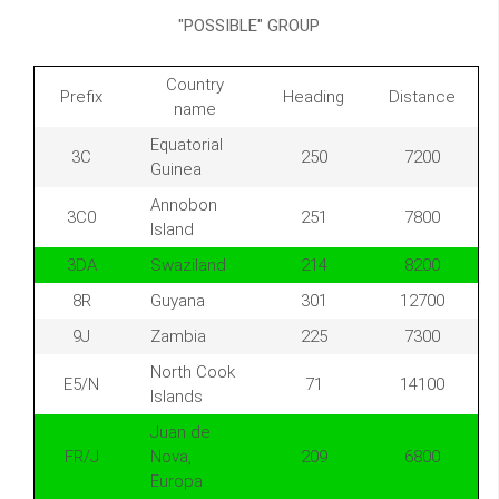
"POSSIBLE" GROUP
Country
Prefix
Heading
Distance
name
Equatorial
3C
250
7200
Guinea
Annobon
3C0
251
7800
Island
3DA
Swaziland
214
8200
8R
Guyana
301
12700
9J
Zambia
225
7300
North Cook
E5/N
71
14100
Islands
Juan de
FR/J
Nova,
209
6800
Europa