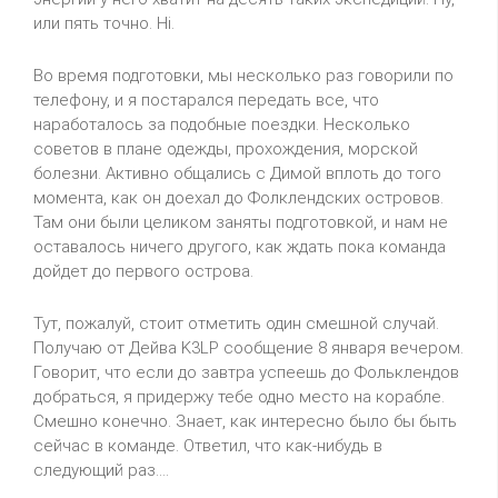
или пять точно.
Hi
.
Во время подготовки, мы несколько раз говорили по
телефону, и я постарался передать все, что
наработалось за подобные поездки. Несколько
советов в плане одежды, прохождения, морской
болезни. Активно общались с Димой вплоть до того
момента, как он доехал до Фолклендских островов.
Там они были целиком заняты
подготовкой,
и нам не
оставалось ничего другого, как ждать пока команда
дойдет до первого острова.
Тут, пожалуй, стоит отметить один смешной случай.
Получаю от Дейва
K
3
LP
сообщение 8 января вечером.
Говорит, что если до завтра успеешь до Фольклендов
добраться, я придержу тебе одно место на корабле.
Смешно конечно. Знает, как интересно было бы быть
сейчас в команде. Ответил, что как-нибудь в
следующий раз....