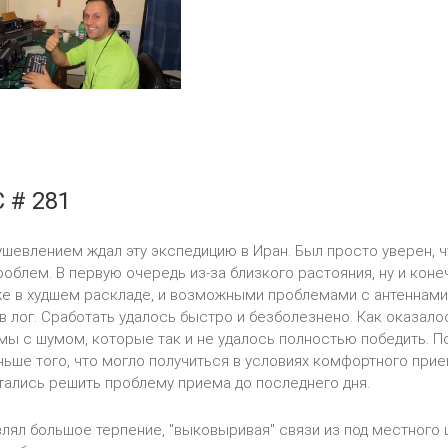
 # 281
шевлением ждал эту экспедицию в Иран. Был просто уверен, чт
роблем. В первую очередь из-за близкого растояния, ну и коне
е в худшем раскладе, и возможными проблемами с антеннами,
в лог. Сработать удалось быстро и безболезнено. Как оказало
ы с шумом, которые так и не удалось полностью победить. П
ньше того, что могло получиться в условиях комфортного прие
тались решить проблему приема до последнего дня.
лял большое терпение, "выковыривая" связи из под местного 