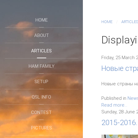
HOME
HOME
ARTICLE
ABOUT
Display
ARTICLES
Friday, 25 March 
HAM FAMILY
Новые стр
SETUP
Новые страны на
QSL INFO
Published in
New
Read more...
Sunday, 28 June 
CONTEST
2015-2016.
PICTURES