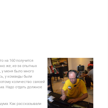
о на 160 получится
чно же, из-за опытных
 у меня было много
сь, у команды были
оэтому количество связей
ма. Надо отдать должное
шума. Как рассказывали