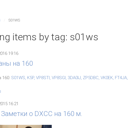
S
S01WS
ing items by tag: s01ws
2016 19:16
аны на 160
 160:
S01WS, K5P, VP8STI, VP8SGI, 3DA0IJ, ZP5DBC, VK0EK, FT4JA,
s
2015 16:21
 Заметки о DXCC на 160 м.