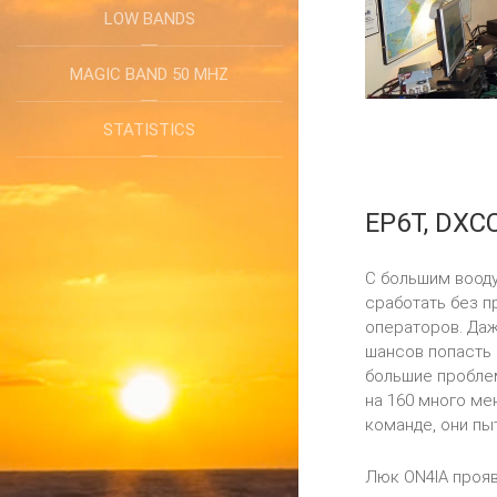
LOW BANDS
MAGIC BAND 50 MHZ
STATISTICS
EP6T, DXCC
С большим вооду
сработать без п
операторов. Даж
шансов попасть 
большие проблем
на 160 много ме
команде, они пы
Люк ON4IA прояв