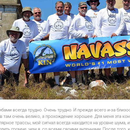
ибами всегда трудно. Очень трудно. И прежде всего и-за близ
 там очень велико, а прохождение хорошее. Для меня эта кон
лярное трассы, мой сигнал всегда находится на уровне шума, 
одить громче, чем я, со всеми своими антеннами. После того,