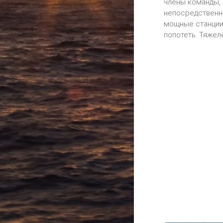
члены команды, 
непосредственно
мощные станции 
попотеть. Тяжел