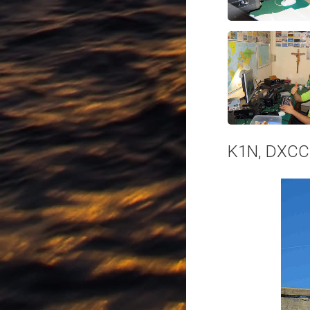
K1N, DXCC