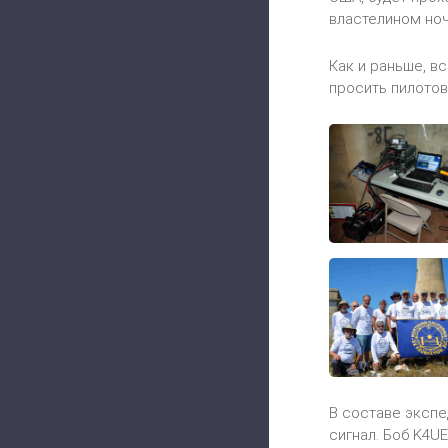
властелином ноч
Как и раньше, в
просить пилотов
В составе экспе
сигнал. Боб K4U