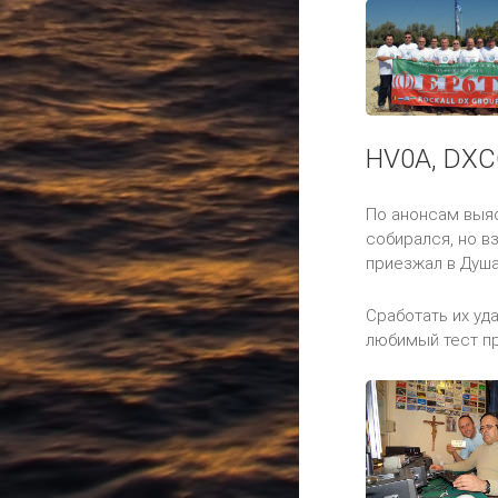
HV0A, DXC
По анонсам выяс
собирался, но в
приезжал в Душан
Сработать их уда
любимый тест пр