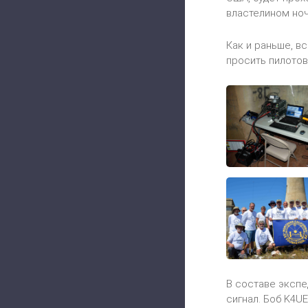
властелином ноч
Как и раньше, в
просить пилотов
В составе экспе
сигнал. Боб K4U