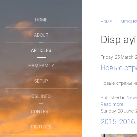
HOME
HOME
ARTICLE
ABOUT
Displayi
ARTICLES
Friday, 25 March 
HAM FAMILY
Новые стр
SETUP
Новые страны на
QSL INFO
Published in
New
Read more...
Sunday, 28 June 
CONTEST
2015-2016.
PICTURES