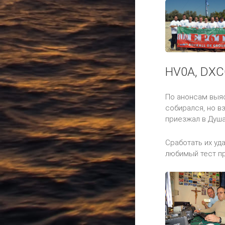
HV0A, DXC
По анонсам выяс
собирался, но в
приезжал в Душан
Сработать их уда
любимый тест пр