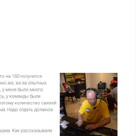
о на 160 получится
чно же, из-за опытных
 у меня было много
сь, у команды были
оэтому количество связей
ма. Надо отдать должное
шума. Как рассказывали