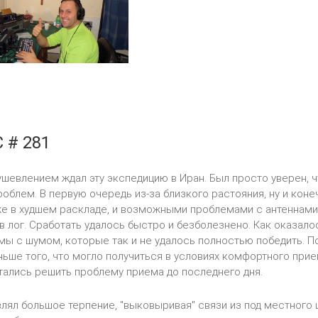
 # 281
шевлением ждал эту экспедицию в Иран. Был просто уверен, чт
роблем. В первую очередь из-за близкого растояния, ну и коне
е в худшем раскладе, и возможными проблемами с антеннами,
в лог. Сработать удалось быстро и безболезнено. Как оказало
ы с шумом, которые так и не удалось полностью победить. П
ньше того, что могло получиться в условиях комфортного прие
тались решить проблему приема до последнего дня.
лял большое терпение, "выковыривая" связи из под местного 