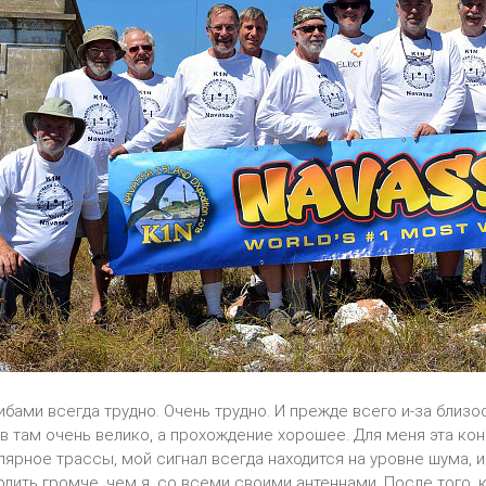
ибами всегда трудно. Очень трудно. И прежде всего и-за близ
 там очень велико, а прохождение хорошее. Для меня эта кон
лярное трассы, мой сигнал всегда находится на уровне шума, 
одить громче, чем я, со всеми своими антеннами. После того,