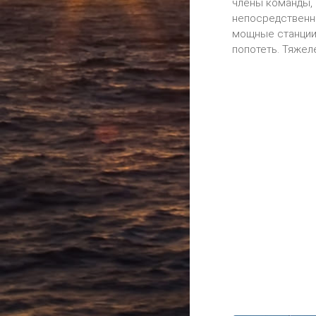
члены команды, 
непосредственно
мощные станции 
попотеть. Тяжел