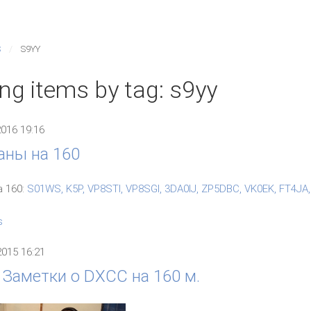
S
S9YY
ng items by tag: s9yy
2016 19:16
аны на 160
 160:
S01WS, K5P, VP8STI, VP8SGI, 3DA0IJ, ZP5DBC, VK0EK, FT4JA,
s
2015 16:21
 Заметки о DXCC на 160 м.