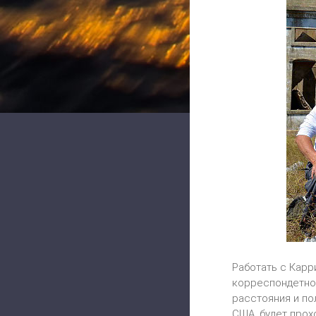
Работать с Карр
корреспондетнов
расстояния и по
США, будет прох