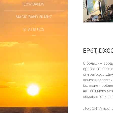
LOW BANDS
MAGIC BAND 50 MHZ
STATISTICS
EP6T, DXCC
С большим вооду
сработать без п
операторов. Даж
шансов попасть 
большие проблем
на 160 много ме
команде, они пы
Люк ON4IA прояв