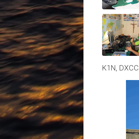
K1N, DXCC