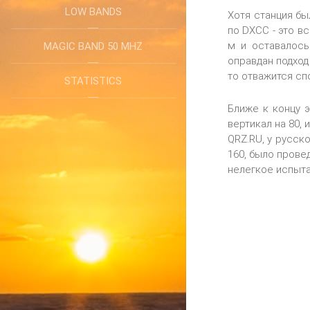
LOW BANDS
Хотя станция бы
по DXCC - это в
м и оставалось
MAGIC BAND 50 MHZ
оправдан подход
то отважится спо
STATISTICS
Ближе к концу 
вертикал на 80,
QRZ.RU, у русс
160, было прове
нелегкое испыта