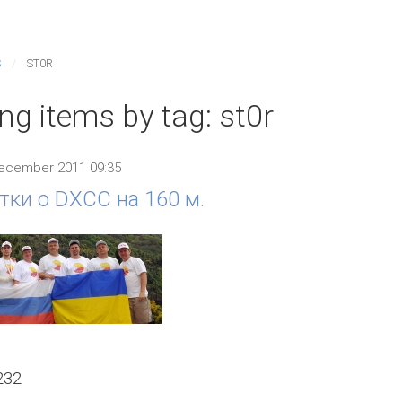
S
ST0R
ng items by tag: st0r
ecember 2011 09:35
тки о DXCC на 160 м.
232