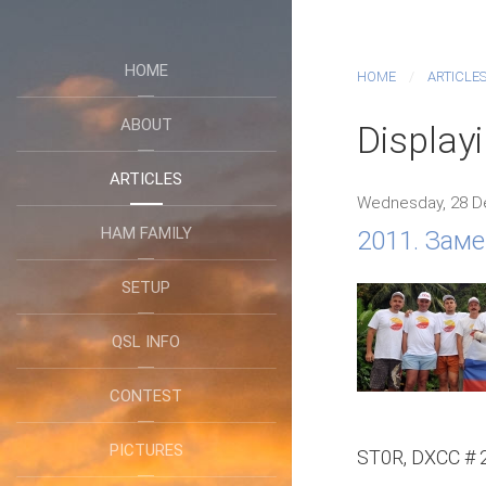
HOME
HOME
ARTICLE
ABOUT
Displayi
ARTICLES
Wednesday, 28 D
HAM FAMILY
2011. Заме
SETUP
QSL INFO
CONTEST
PICTURES
ST0R, DXCC # 