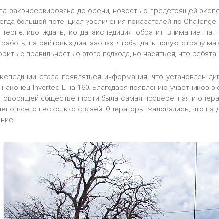
ла законсервирована до осени, новость о предстоящей экспе
сегда большой потенциал увеличения показателей по Challenge
 терпеливо ждать, когда экспедиция обратит внимание на
 работы на рейтовых диапазонах, чтобы дать новую страну ма
рить с правильностью этого подхода, но наеяться, что ребята 
экспедиции стала появляться информация, что установлен ди
 и наконец Inverted L на 160. Благодаря появлению участнико
коговорящей общественности была самая проверенная и опера
дено всего несколько связей. Операторы жаловались, что на д
ние.