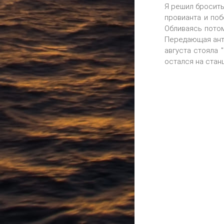
Я решил бросить
провианта и поб
Обливаясь потом
Передающая анте
августа стояла 
остался на станц