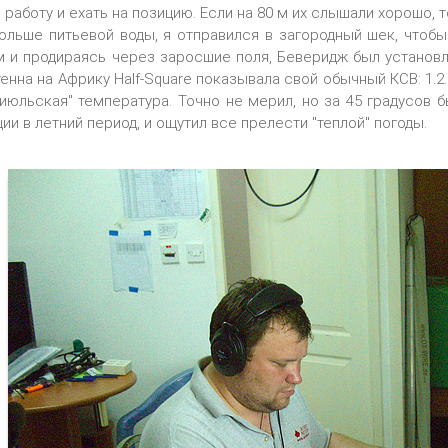
 работу и ехать на позицию. Если на 80 м их слышали хорошо, 
ольше питьевой воды, я отправился в загородный шек, чтобы
 и продираясь через заросшие поля, Беверидж был установл
нна на Африку Half-Square показывала свой обычный КСВ: 1.2
"июльская" температура. Точно не мерил, но за 45 градусов 
ии в летний период, и ощутил все прелести "теплой" погоды.