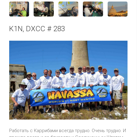
K1N, DXCC # 283
Работать с Каррибами всегда трудно. Очень трудно. И