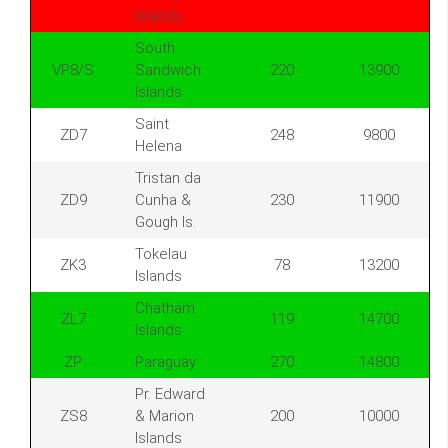
Islands
South
VP8/S
Sandwich
220
13900
Islands
Saint
ZD7
248
9800
Helena
Tristan da
ZD9
Cunha &
230
11900
Gough Is.
Tokelau
ZK3
78
13200
Islands
Chatham
ZL7
119
14700
Islands
ZP
Paraguay
270
14800
Pr. Edward
ZS8
& Marion
200
10000
Islands