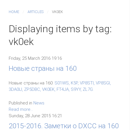
HOME
ARTICLES
VK0EK
Displaying items by tag:
vk0ek
Friday, 25 March 2016 19:16
Новые страны на 160
Новые страны на 160:
S01WS, K5P, VP8STI, VP8SGI,
3DA0IJ, ZP5DBC, VK0EK, FT4JA, S9YY, ZL7G.
Published in
News
Read more...
Sunday, 28 June 2015 16:21
2015-2016. Заметки о DXCC на 160