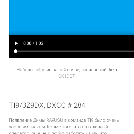
Небольшой клип нашей связи, записанный Jirka
OK1DQT.
TI9/3Z9DX, DXCC # 284
Появление Димы
RA
9
USU
в команде
TI
9 было очень
хорошим знаком. Кроме того, что он отличный
оператор, он еще и любит работать на НЧ, что