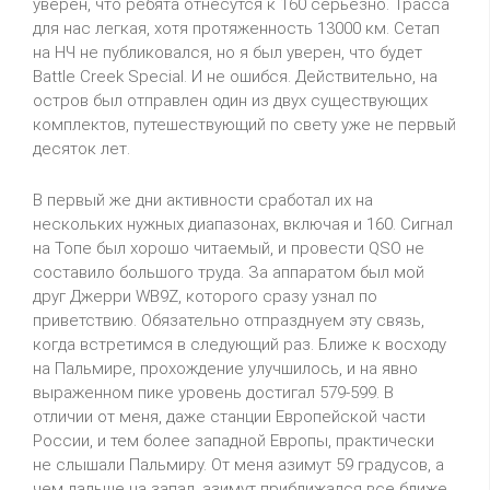
уверен, что ребята отнесутся к 160 серьезно. Трасса
для нас легкая, хотя протяженность 13000 км. Сетап
на НЧ не публиковался, но я был уверен, что будет
Battle Creek Special. И не ошибся. Действительно, на
остров был отправлен один из двух существующих
комплектов, путешествующий по свету уже не первый
десяток лет.
В первый же дни активности сработал их на
нескольких нужных диапазонах, включая и 160. Сигнал
на Топе был хорошо читаемый, и провести QSO не
составило большого труда. За аппаратом был мой
друг Джерри WB9Z, которого сразу узнал по
приветствию. Обязательно отпразднуем эту связь,
когда встретимся в следующий раз. Ближе к восходу
на Пальмире, прохождение улучшилось, и на явно
выраженном пике уровень достигал 579-599. В
отличии от меня, даже станции Европейской части
России, и тем более западной Европы, практически
не слышали Пальмиру. От меня азимут 59 градусов, а
чем дальше на запад, азимут приближался все ближе