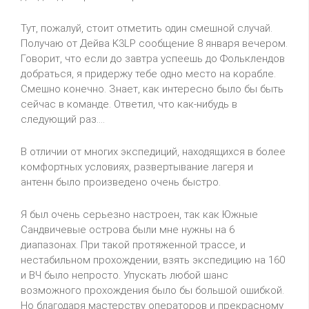
Тут, пожалуй, стоит отметить один смешной случай.
Получаю от Дейва
K
3
LP
сообщение 8 января вечером.
Говорит, что если до завтра успеешь до Фольклендов
добраться, я придержу тебе одно место на корабле.
Смешно конечно. Знает, как интересно было бы быть
сейчас в команде. Ответил, что как-нибудь в
следующий раз....
В отличии от многих экспедиций, находящихся в более
комфортных условиях, развертывание лагеря и
антенн было произведено очень быстро.
Я был очень серьезно настроен, так как Южные
Сандвичевые
острова были мне нужны на 6
диапазонах. При такой протяженной трассе, и
нестабильном прохождении, взять экспедицию на 160
и ВЧ было непросто. Упускать любой шанс
возможного прохождения было бы большой ошибкой.
Но благодаря мастерству операторов и прекрасному