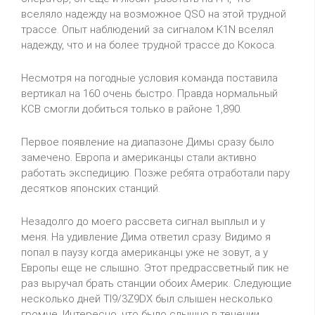
вселяло надежду на возможное
QSO
на этой трудной
трассе. Опыт наблюдений за сигналом
K
1
N
вселял
надежду, что и на более трудной трассе до Кокоса.
Несмотря на погодные условия команда поставила
вертикал на 160 очень быстро. Правда нормальный
КСВ смогли добиться только в районе 1,890.
Первое появление на диапазоне Димы сразу было
замечено. Европа и американцы стали активно
работать экспедицию. Позже ребята отработали пару
десятков японских станций.
Незадолго до моего рассвета сигнал выплыл и у
меня. На удивление Дима ответил сразу. Видимо я
попал в паузу когда американцы уже не зовут, а у
Европы еще не слышно. Этот предрассветный пик не
раз выручал брать станции обоих Америк. Следующие
несколько дней
TI
9/3
Z
9
DX
был слышен несколько
громче. Интересно, что было слышно
в течении