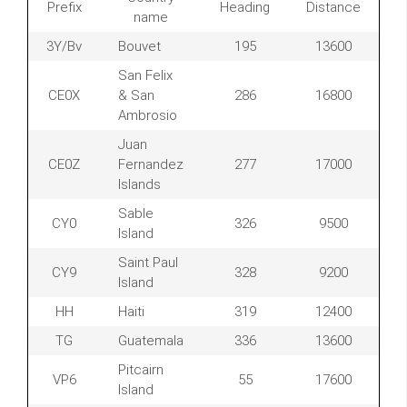
Prefix
Heading
Distance
name
3Y/Bv
Bouvet
195
13600
San Felix
CE0X
& San
286
16800
Ambrosio
Juan
CE0Z
Fernandez
277
17000
Islands
Sable
CY0
326
9500
Island
Saint Paul
CY9
328
9200
Island
HH
Haiti
319
12400
TG
Guatemala
336
13600
Pitcairn
VP6
55
17600
Island