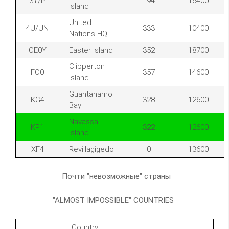
3Y/P
194
16400
Island
United
4U/UN
333
10400
Nations HQ
CE0Y
Easter Island
352
18700
Clipperton
FO0
357
14600
Island
Guantanamo
KG4
328
12600
Bay
Navassa
KP1
322
12600
Island
XF4
Revillagigedo
0
13600
Почти "невозможные" страны
"ALMOST IMPOSSIBLE" COUNTRIES
Country