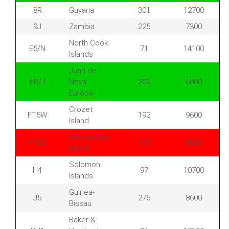
8R
Guyana
301
12700
9J
Zambia
225
7300
North Cook
E5/N
71
14100
Islands
Juan de
FR/J
Nova,
209
6800
Europa
Crozet
FT5W
192
9600
Island
Amsterdam
FT5Z
173
8600
Island
Solomon
H4
97
10700
Islands
Guinea-
J5
276
8600
Bissau
Baker &