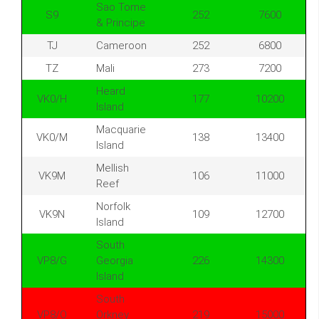
Sao Tome
S9
252
7600
& Principe
TJ
Cameroon
252
6800
TZ
Mali
273
7200
Heard
VK0/H
177
10200
Island
Macquarie
VK0/M
138
13400
Island
Mellish
VK9M
106
11000
Reef
Norfolk
VK9N
109
12700
Island
South
VP8/G
Georgia
226
14300
Island
South
VP8/O
Orkney
219
15000