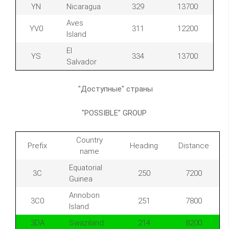
YN
Nicaragua
329
13700
Aves
YV0
311
12200
Island
El
YS
334
13700
Salvador
"Доступные" страны
"POSSIBLE" GROUP
Country
Prefix
Heading
Distance
name
Equatorial
3C
250
7200
Guinea
Annobon
3C0
251
7800
Island
3DA
Swaziland
214
8200