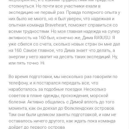
столкнуться. Но почти все участники ехали в
экспедицию не первый раз. Правда полярного опыта у
них было не много, но я был уверен, что надежная и
опытная команда
Braveheart
, поможет справиться со
всеми трудностями. Но моя главная надежда на супер
активность на 160 был, конечно же, Дима
RA
9
USU
. Я
уже сбился со счета, сколько новых стран он мне дал
на 160. Самое главное, что Дима знает что делать, а
энергии у него хватит на десять таких экспедиций.
Ну,
или пять точно.
Hi
.
Во время подготовки, мы несколько раз говорили по
телефону, и я постарался передать все, что
наработалось за подобные поездки. Несколько
советов в плане одежды, прохождения, морской
болезни. Активно общались с Димой вплоть до того
момента, как он доехал до Фолклендских островов.
Там они были целиком заняты
подготовкой,
и нам не
оставалось ничего другого, как ждать пока команда
дойдет до первого острова.