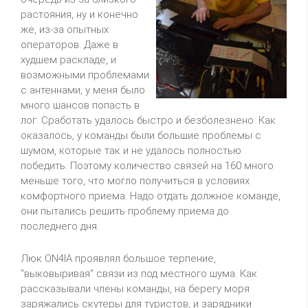
растояния, ну и конечно
же, из-за опытных
операторов. Даже в
худшем раскладе, и
возможными проблемами
с антеннами, у меня было
много шансов попасть в
лог. Сработать удалось быстро и безболезнено. Как
оказалось, у команды были большие проблемы с
шумом, которые так и не удалось полностью
победить. Поэтому количество связей на 160 много
меньше того, что могло получиться в условиях
комфортного приема. Надо отдать должное команде,
они пытались решить проблему приема до
последнего дня.
Люк ON4IA проявлял большое терпение,
"выковыривая" связи из под местного шума. Как
рассказывали члены команды, на берегу моря
заряжались скутеры для туристов, и зарядники