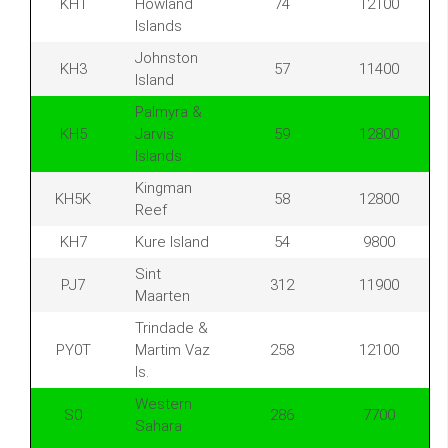
KH1
Howland
74
12100
Islands
Johnston
KH3
57
11400
Island
Palmyra &
KH5
Jarvis
59
12800
Islands
Kingman
KH5K
58
12800
Reef
KH7
Kure Island
54
9800
Sint
PJ7
312
11900
Maarten
Trindade &
PY0T
Martim Vaz
258
12100
Is.
Western
S0
286
7700
Sahara