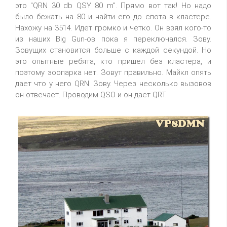
это "QRN 30 db QSY 80 m". Прямо вот так! Но надо
было бежать на 80 и найти его до спота в кластере.
Нахожу на 3514. Идет громко и четко. Он взял кого-то
из наших Big Gun-ов пока я переключался. Зову.
Зовущих становится больше с каждой секундой. Но
это опытные ребята, кто пришел без кластера, и
поэтому зоопарка нет. Зовут правильно. Майкл опять
дает что у него QRN. Зову. Через несколько вызовов
он отвечает. Проводим QSO и он дает QRT.