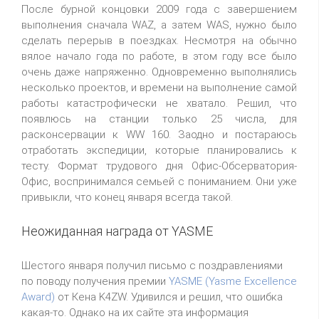
После бурной концовки 2009 года с завершением
выполнения сначала WAZ, а затем WAS, нужно было
сделать перерыв в поездках. Несмотря на обычно
вялое начало года по работе, в этом году все было
очень даже напряженно. Одновременно выполнялись
несколько проектов, и времени на выполнение самой
работы катастрофически не хватало. Решил, что
появлюсь на станции только 25 числа, для
расконсервации к WW 160. Заодно и постараюсь
отработать экспедиции, которые планировались к
тесту. Формат трудового дня Офис-Обсерватория-
Офис, воспринимался семьей с пониманием. Они уже
привыкли, что конец января всегда такой.
Неожиданная награда от YASME
Шестого января получил письмо с поздравлениями
по поводу получения премии
YASME (Yasme Excellence
Award)
от Кена K4ZW. Удивился и решил, что ошибка
какая-то. Однако на их сайте эта информация