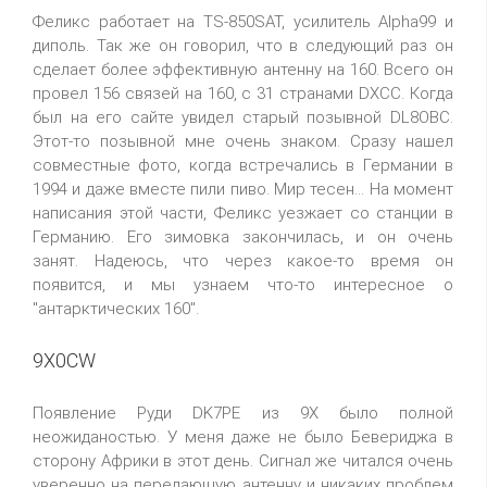
Феликс работает на TS-850SAT, усилитель Alpha99 и
диполь. Так же он говорил, что в следующий раз он
сделает более эффективную антенну на 160. Всего он
провел 156 связей на 160, с 31 странами DXCC. Когда
был на его сайте увидел старый позывной DL8OBC.
Этот-то позывной мне очень знаком. Сразу нашел
совместные фото, когда встречались в Германии в
1994 и даже вместе пили пиво. Мир тесен... На момент
написания этой части, Феликс уезжает со станции в
Германию. Его зимовка закончилась, и он очень
занят. Надеюсь, что через какое-то время он
появится, и мы узнаем что-то интересное о
"антарктических 160".
9X0CW
Появление Руди DK7PE из 9X было полной
неожиданостью. У меня даже не было Бевериджа в
сторону Африки в этот день. Сигнал же читался очень
уверенно на передающую антенну и никаких проблем