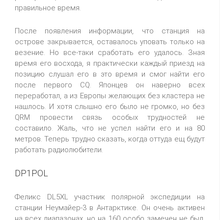
правильное время.
После появления информации, что станция на
острове закрывается, оставалось уповать только на
везение. Но все-таки сработать его удалось. Зная
время его восхода, я практически каждый приезд на
позицию слушал его в это время и смог найти его
после первого CQ. Японцев он наверно всех
переработал, а из Европы желающих без кластера не
нашлось. И хотя слышно его было не громко, но без
QRM провести связь особых трудностей не
составило. Жаль, что не успел найти его и на 80
метров. Теперь трудно сказать, когда оттуда ещ будут
работать радиолюбители.
DP1POL
Феликс DL5XL участник полярной экспедиции на
станции Неумайер-3 в Антарктике. Он очень активен
на всех диапазонах, но на 160 особо замечен не был.