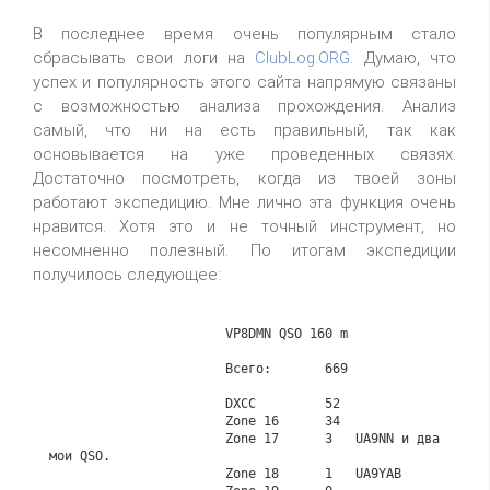
В последнее время очень популярным стало
сбрасывать свои логи на
ClubLog.ORG
. Думаю, что
успех и популярность этого сайта напрямую связаны
с возможностью анализа прохождения. Анализ
самый, что ни на есть правильный, так как
основывается на уже проведенных связях.
Достаточно посмотреть, когда из твоей зоны
работают экспедицию. Мне лично эта функция очень
нравится. Хотя это и не точный инструмент, но
несомненно полезный. По итогам экспедиции
получилось следующее:
                       VP8DMN QSO 160 m

                       Всего:       669

                       DXCC         52

                       Zone 16      34

                       Zone 17      3   UA9NN и два 
мои QSO.

                       Zone 18      1   UA9YAB
