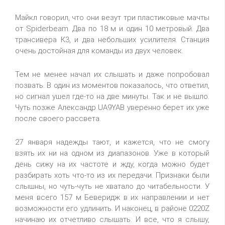
Майкл говорил, что они везут три пластиковые мачты
от Spiderbeam. Два по 18 м и один 10 метровый. Два
трансивера К3, и два небольших усилителя. Станция
очень достойная для команды из двух человек.
Тем не менее начал их слышать и даже попробовал
позвать. В один из моментов показалось, что ответил,
но сигнал ушел где-то на две минуты. Так и не вышло.
Чуть позже Александр UA9YAB уверенно берет их уже
после своего рассвета.
27 января надежды тают, и кажется, что не смогу
взять их ни на одном из диапазонов. Уже в который
день сижу на их частоте и жду, когда можно будет
разбирать хоть что-то из их передачи. Признаки были
слышны, но чуть-чуть не хватало до читабельности. У
меня всего 157 м Беверидж в их направлении и нет
возможности его удлинить. И наконец, в районе 0220Z
начинаю их отчетливо слышать. И все, что я слышу,