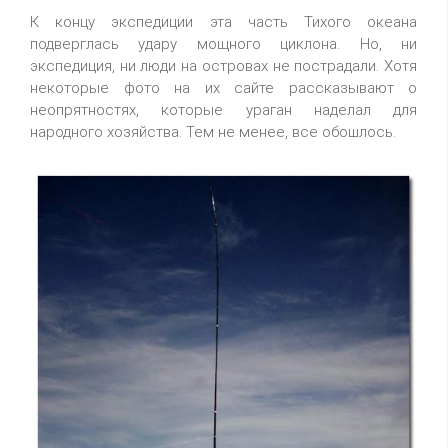
К концу экспедиции эта часть Тихого океана
подверглась удару мощного циклона. Но, ни
экспедиция, ни люди на островах не пострадали. Хотя
некоторые фото на их сайте рассказывают о
неопрятностях, которые ураган наделал для
народного хозяйства. Тем не менее, все обошлось.