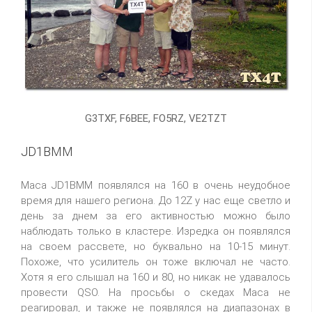
G3TXF, F6BEE, FO5RZ, VE2TZT
JD1BMM
Маса JD1BMM появлялся на 160 в очень неудобное
время для нашего региона. До 12Z у нас еще светло и
день за днем за его активностью можно было
наблюдать только в кластере. Изредка он появлялся
на своем рассвете, но буквально на 10-15 минут.
Похоже, что усилитель он тоже включал не часто.
Хотя я его слышал на 160 и 80, но никак не удавалось
провести QSO. На просьбы о скедах Маса не
реагировал, и также не появлялся на диапазонах в