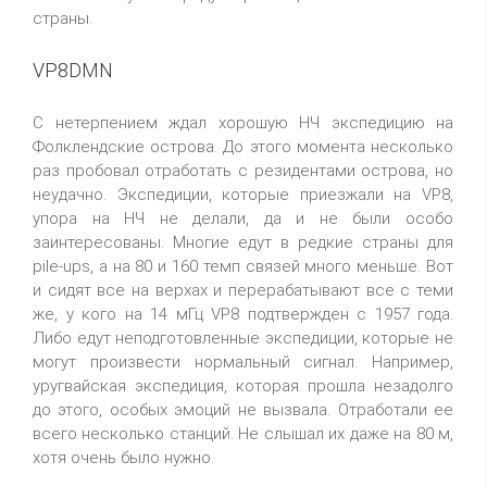
страны.
VP8DMN
С нетерпением ждал хорошую НЧ экспедицию на
Фолклендские острова. До этого момента несколько
раз пробовал отработать с резидентами острова, но
неудачно. Экспедиции, которые приезжали на VP8,
упора на НЧ не делали, да и не были особо
заинтересованы. Многие едут в редкие страны для
pile-ups, а на 80 и 160 темп связей много меньше. Вот
и сидят все на верхах и перерабатывают все с теми
же, у кого на 14 мГц VP8 подтвержден с 1957 года.
Либо едут неподготовленные экспедиции, которые не
могут произвести нормальный сигнал. Например,
уругвайская экспедиция, которая прошла незадолго
до этого, особых эмоций не вызвала. Отработали ее
всего несколько станций. Не слышал их даже на 80 м,
хотя очень было нужно.