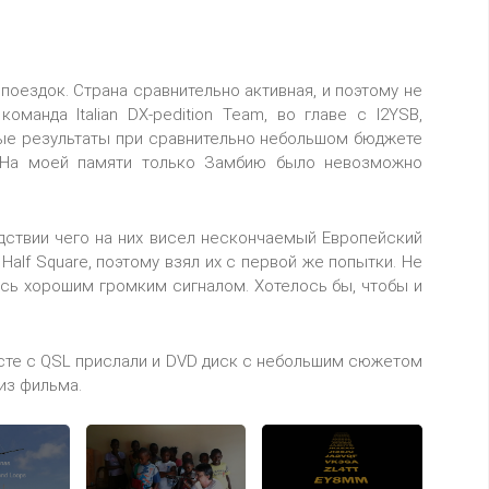
 поездок. Страна сравнительно активная, и поэтому не
я команда
Italian
DX-pedition
Team
, во главе с
I2YSB
,
ные результаты при сравнительно небольшом бюджете
о. На моей памяти только Замбию было невозможно
едствии чего на них висел нескончаемый Европейский
й
Half
Square,
поэтому взял их с первой же попытки. Не
сь хорошим громким сигналом. Хотелось бы, чтобы и
сте с
QSL
прислали и
DVD
диск с небольшим сюжетом
из фильма.