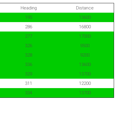
Heading
Distance
195
13600
286
16800
277
17000
326
9500
328
9200
336
13600
329
13700
311
12200
334
13700