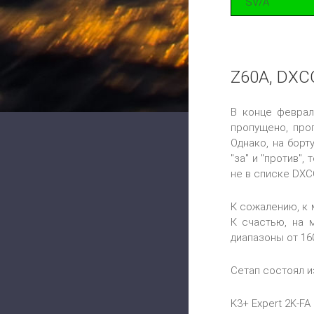
SV/A
Z60A, DXC
В конце феврал
пропущено, про
Однако, на борт
"за" и "против"
не в списке DXCC
К сожалению, к 
К счастью, на 
диапазоны от 16
Сетап состоял и
K3+ Expert 2K-FA