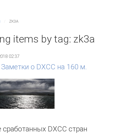
S
ZK3A
ing items by tag: zk3a
2018 02:37
 Заметки о DXCC на 160 м.
е сработанных DXCC стран