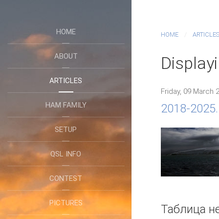
HOME
HOME
ARTICLE
ABOUT
Display
ARTICLES
Friday, 09 March 
HAM FAMILY
2018-2025.
SETUP
QSL INFO
CONTEST
PICTURES
Таблица н