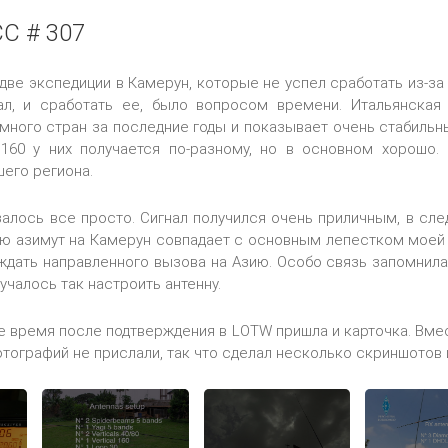
CC # 307
 две экспедиции в
Камерун
, которые не успел сработать из-за
ал, и
сработать ее, было вопросом времени
. Итальянска
 много стран за последние годы и показывает очень стабиль
 160 у них получается по-разному, но в основном хорош
шего региона.
залось все просто. Сигнал получился очень приличным, в сл
тью азимут на Камерун совпадает с основным лепестком мое
ждать направленного вызова на Азию. Особо связь запомнила
учалось так настроить антенну.
е время после подтверждения в
LOTW
пришла и карточка. Вме
отографий не прислали, так что сделал несколько скриншотов 