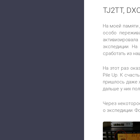
TJ2TT, DX
На моей памяти
особо пережив
активизировала
экспедиции. На
сработать из на
На этот раз ока
Pile
Up
. К счас
пришлось даже 
дальше у них пол
Через некоторо
о экспедиции. Ф