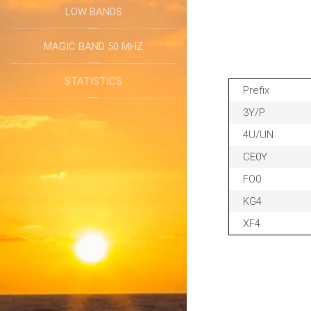
LOW BANDS
MAGIC BAND 50 MHZ
STATISTICS
Prefix
3Y/P
4U/UN
CE0Y
FO0
KG4
XF4