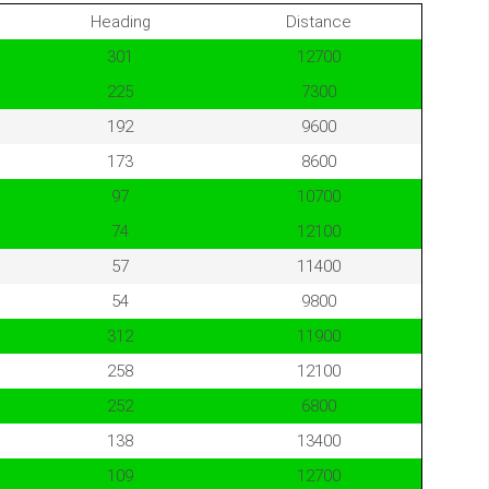
Heading
Distance
301
12700
225
7300
192
9600
173
8600
97
10700
74
12100
57
11400
54
9800
312
11900
258
12100
252
6800
138
13400
109
12700