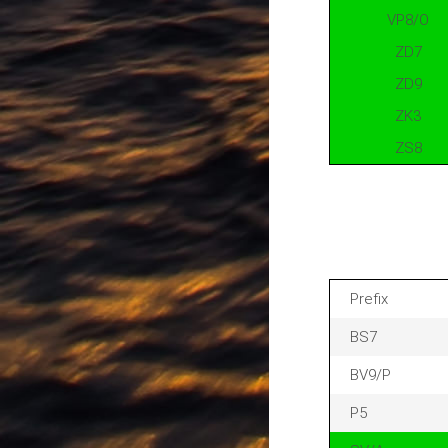
VP8/O
ZD7
ZD9
ZK3
ZS8
Prefix
BS7
BV9/P
P5