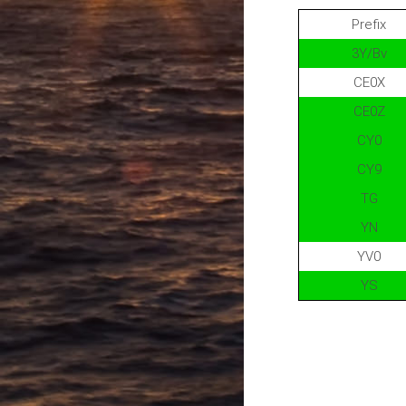
Prefix
3Y/Bv
CE0X
CE0Z
CY0
CY9
TG
YN
YV0
YS