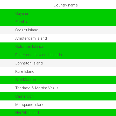
Country name
Guyana
Zambia
Crozet Island
Amsterdam Island
Solomon Islands
Baker and Howland Islands
Johnston Island
Kure Island
Sint Maarten
Trindade & Martim Vaz Is.
Cameroon
Macquarie Island
Norfolk Island