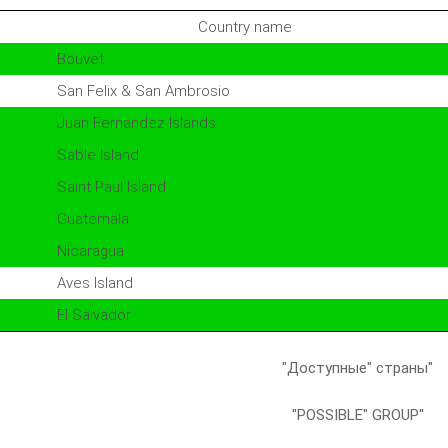
Country name
Bouvet
San Felix & San Ambrosio
Juan Fernandez Islands
Sable Island
Saint Paul Island
Guatemala
Nicaragua
Aves Island
El Salvador
"Доступные" страны"
"POSSIBLE" GROUP"