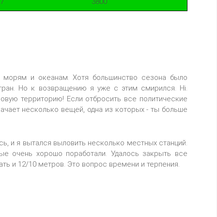
7
3800
о морям и океанам. Хотя большинство сезона было
ран. Но к возвращению я уже с этим смирился. Hi.
 новую территорию! Если отбросить все политические
значает несколько вещей, одна из которых - ты больше
ь, и я вытался выловить несколько местных станций.
рые очень хорошо поработали. Удалось закрыть все
ать и 12/10 метров. Это вопрос времени и терпения.