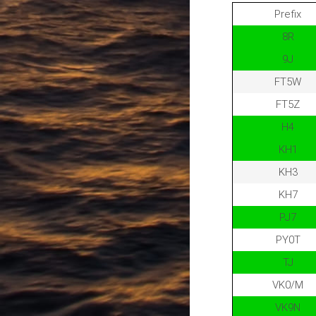
Prefix
8R
9J
FT5W
FT5Z
H4
KH1
KH3
KH7
PJ7
PY0T
TJ
VK0/M
VK9N