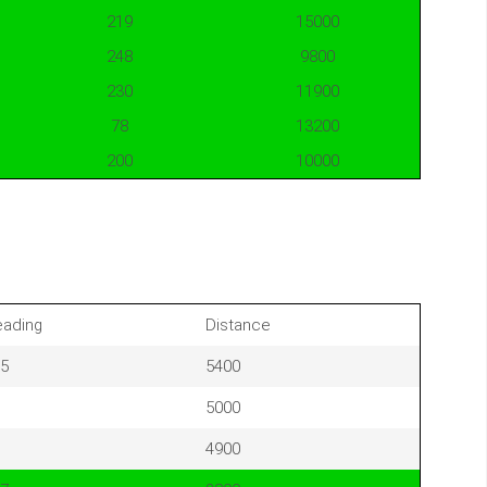
219
15000
248
9800
230
11900
78
13200
200
10000
ading
Distance
5
5400
5000
4900