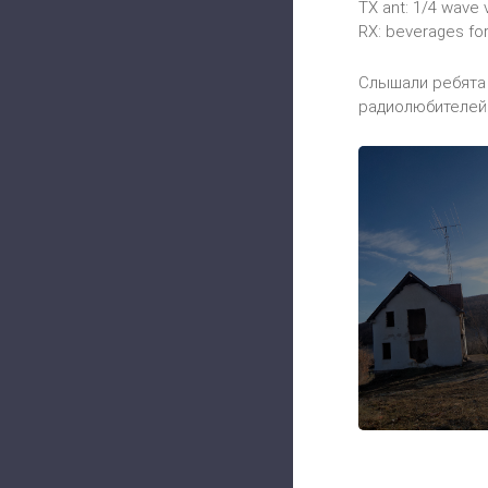
TX ant: 1/4 wave v
RX: beverages fo
Слышали ребята 
радиолюбителей о