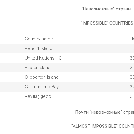
"Невозможные" страны.
"IMPOSSIBLE" COUNTRIES
Country name
H
Peter 1 Island
1
United Nations HQ
3
Easter Island
3
Clipperton Island
3
Guantanamo Bay
3
Revillagigedo
0
Почти "невозможные" стр
"ALMOST IMPOSSIBLE" COUNT