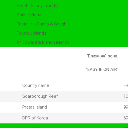
South Orkney Islands
Saint Helena
Tristan da Cunha & Gough Is.
Tokelau Islands
Pr. Edward & Marion Islands
"Ближняя" зона.
"EASY IF ON AIR"
Country name
He
Scarborough Reef
10
Pratas Island
99
DPR of Korea
69