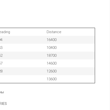
eading
Distance
94
16400
33
10400
52
18700
57
14600
28
12600
13600
аны
RIES