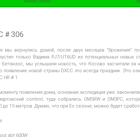
Mount Athos
28
C # 306
я мы вернулись домой, после двух месяцев "брожения" п
пустил только Вадима PJ7/UT6UD из потенциальных новых ст
у Бетанзос, мы услышали новость, что Косово засчитали за
, то появление новой страны DXCC это всегда праздник. Это о
 HR # 1.
моменту появления дома, основная экспедиция уже закончилас
мартовский contest, туда собрались OM5RW и OM3PC, кото
0 до 15 метров. Думаю, что при Es сезоне, можно будет сработ
з:
 out abt 600W