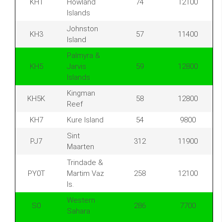
KH1
Howland
74
12100
Islands
Johnston
KH3
57
11400
Island
Palmyra &
KH5
Jarvis
59
12800
Islands
Kingman
KH5K
58
12800
Reef
KH7
Kure Island
54
9800
Sint
PJ7
312
11900
Maarten
Trindade &
PY0T
Martim Vaz
258
12100
Is.
Western
S0
286
7700
Sahara