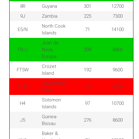
8R
Guyana
301
12700
9J
Zambia
225
7300
North Cook
E5/N
71
14100
Islands
Juan de
FR/J
Nova,
209
6800
Europa
Crozet
FT5W
192
9600
Island
Amsterdam
FT5Z
173
8600
Island
Solomon
H4
97
10700
Islands
Guinea-
J5
276
8600
Bissau
Baker &