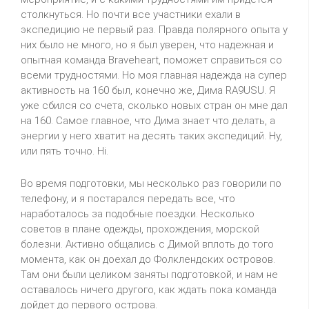
столкнуться. Но почти все участники ехали в
экспедицию не первый раз. Правда полярного опыта у
них было не много, но я был уверен, что надежная и
опытная команда
Braveheart
, поможет справиться со
всеми трудностями. Но моя главная надежда на супер
активность на 160 был, конечно же, Дима
RA
9
USU
. Я
уже сбился со счета, сколько новых стран он мне дал
на 160. Самое главное, что Дима знает что делать, а
энергии у него хватит на десять таких экспедиций.
Ну,
или пять точно.
Hi
.
Во время подготовки, мы несколько раз говорили по
телефону, и я постарался передать все, что
наработалось за подобные поездки. Несколько
советов в плане одежды, прохождения, морской
болезни. Активно общались с Димой вплоть до того
момента, как он доехал до Фолклендских островов.
Там они были целиком заняты
подготовкой,
и нам не
оставалось ничего другого, как ждать пока команда
дойдет до первого острова.