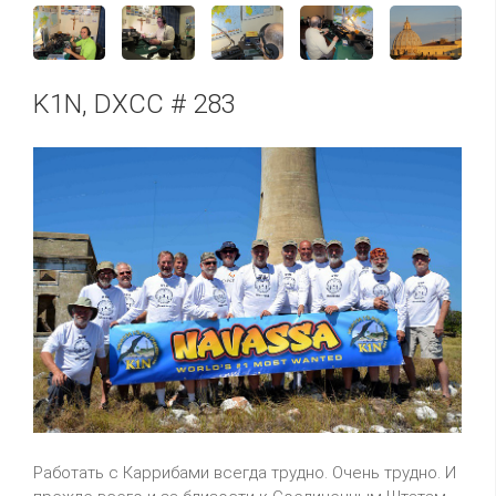
K1N, DXCC # 283
Работать с Каррибами всегда трудно. Очень трудно. И