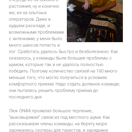
растояния, ну и конечно
же, из-за опытных
операторов. Даже в
худшем раскладе, и
возможными проблемами
с антеннами, у меня было
много шансов попасть в
лог. Сработать удалось быстро и безболезнено. Как
оказалось, у команды были большие проблемы с
шумом, которые так и не удалось полностью
победить. Поэтому количество связей на 160 много
меньше того, что могло получиться в условиях
комфортного приема. Надо отдать должное команде,
они пытались решить проблему приема до
последнего дня.
Люк ON4IA проявлял большое терпение,
"выковыривая" связи из под местного шума. Как
рассказывали члены команды, на берегу моря
заряжались скутеры для туристов, и зарядники