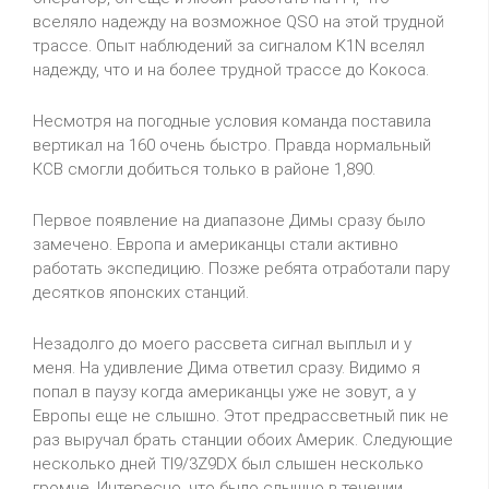
вселяло надежду на возможное
QSO
на этой трудной
трассе. Опыт наблюдений за сигналом
K
1
N
вселял
надежду, что и на более трудной трассе до Кокоса.
Несмотря на погодные условия команда поставила
вертикал на 160 очень быстро. Правда нормальный
КСВ смогли добиться только в районе 1,890.
Первое появление на диапазоне Димы сразу было
замечено. Европа и американцы стали активно
работать экспедицию. Позже ребята отработали пару
десятков японских станций.
Незадолго до моего рассвета сигнал выплыл и у
меня. На удивление Дима ответил сразу. Видимо я
попал в паузу когда американцы уже не зовут, а у
Европы еще не слышно. Этот предрассветный пик не
раз выручал брать станции обоих Америк. Следующие
несколько дней
TI
9/3
Z
9
DX
был слышен несколько
громче. Интересно, что было слышно
в течении