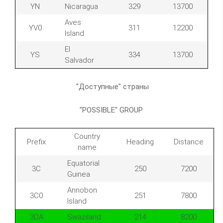
YN
Nicaragua
329
13700
Aves
YV0
311
12200
Island
El
YS
334
13700
Salvador
"Доступные" страны
"POSSIBLE" GROUP
Country
Prefix
Heading
Distance
name
Equatorial
3C
250
7200
Guinea
Annobon
3C0
251
7800
Island
3DA
Swaziland
214
8200