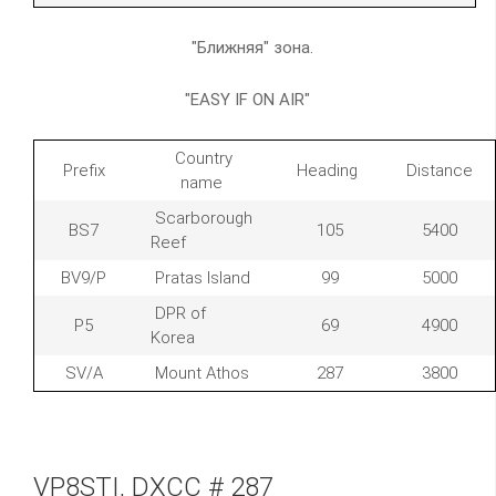
"Ближняя" зона.
"EASY IF ON AIR"
Country
Prefix
Heading
Distance
name
Scarborough
BS7
105
5400
Reef
BV9/P
Pratas Island
99
5000
DPR of
P5
69
4900
Korea
SV/A
Mount Athos
287
3800
VP8STI, DXCC # 287