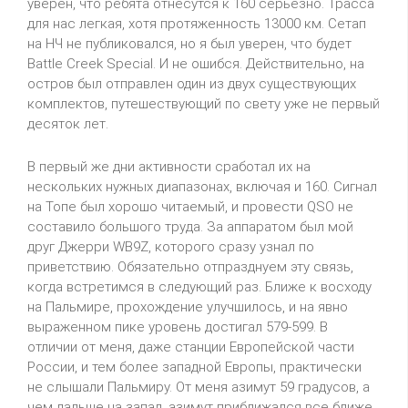
уверен, что ребята отнесутся к 160 серьезно. Трасса
для нас легкая, хотя протяженность 13000 км. Сетап
на НЧ не публиковался, но я был уверен, что будет
Battle Creek Special. И не ошибся. Действительно, на
остров был отправлен один из двух существующих
комплектов, путешествующий по свету уже не первый
десяток лет.
В первый же дни активности сработал их на
нескольких нужных диапазонах, включая и 160. Сигнал
на Топе был хорошо читаемый, и провести QSO не
составило большого труда. За аппаратом был мой
друг Джерри WB9Z, которого сразу узнал по
приветствию. Обязательно отпразднуем эту связь,
когда встретимся в следующий раз. Ближе к восходу
на Пальмире, прохождение улучшилось, и на явно
выраженном пике уровень достигал 579-599. В
отличии от меня, даже станции Европейской части
России, и тем более западной Европы, практически
не слышали Пальмиру. От меня азимут 59 градусов, а
чем дальше на запад, азимут приближался все ближе