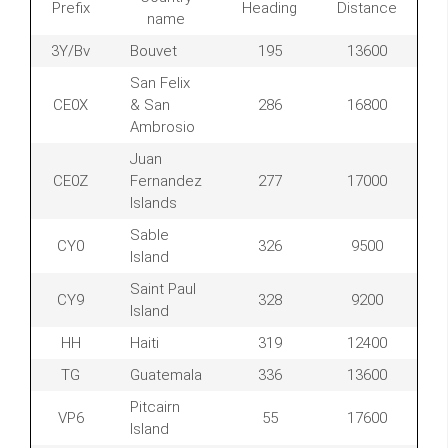
Prefix
Heading
Distance
name
3Y/Bv
Bouvet
195
13600
San Felix
CE0X
& San
286
16800
Ambrosio
Juan
CE0Z
Fernandez
277
17000
Islands
Sable
CY0
326
9500
Island
Saint Paul
CY9
328
9200
Island
HH
Haiti
319
12400
TG
Guatemala
336
13600
Pitcairn
VP6
55
17600
Island