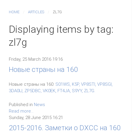
HOME
ARTICLES
ZL7G
Displaying items by tag:
zl7g
Friday, 25 March 2016 19:16
Новые страны на 160
Новые страны на 160:
S01WS, K5P, VP8STI, VP8SGI,
3DA0IJ, ZP5DBC, VK0EK, FT4JA, S9YY, ZL7G.
Published in
News
Read more...
Sunday, 28 June 2015 16:21
2015-2016. Заметки о DXCC на 160