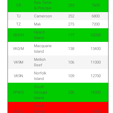
Sao Tome
S9
252
7600
& Principe
TJ
Cameroon
252
6800
TZ
Mali
273
7200
Heard
VK0/H
177
10200
Island
Macquarie
VK0/M
138
13400
Island
Mellish
VK9M
106
11000
Reef
Norfolk
VK9N
109
12700
Island
South
VP8/G
Georgia
226
14300
Island
South
VP8/O
Orkney
219
15000