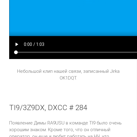
Небольшой клип нашей связи, записанный Jirka
OK1DQT.
TI9/3Z9DX, DXCC # 284
Появление Димы
RA
9
USU
в команде
TI
9 было очень
хорошим знаком. Кроме того, что он отличный
оператор, он еще и любит работать на НЧ, что