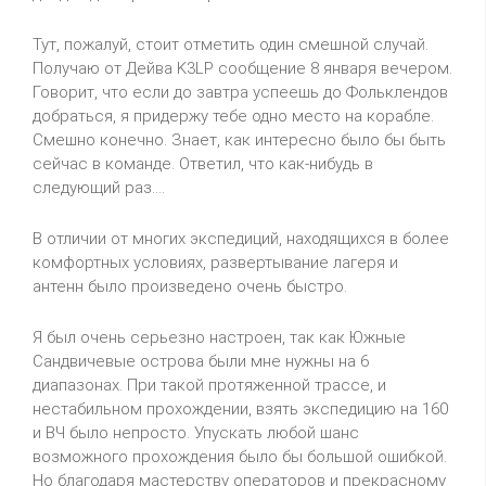
Тут, пожалуй, стоит отметить один смешной случай.
Получаю от Дейва
K
3
LP
сообщение 8 января вечером.
Говорит, что если до завтра успеешь до Фольклендов
добраться, я придержу тебе одно место на корабле.
Смешно конечно. Знает, как интересно было бы быть
сейчас в команде. Ответил, что как-нибудь в
следующий раз....
В отличии от многих экспедиций, находящихся в более
комфортных условиях, развертывание лагеря и
антенн было произведено очень быстро.
Я был очень серьезно настроен, так как Южные
Сандвичевые
острова были мне нужны на 6
диапазонах. При такой протяженной трассе, и
нестабильном прохождении, взять экспедицию на 160
и ВЧ было непросто. Упускать любой шанс
возможного прохождения было бы большой ошибкой.
Но благодаря мастерству операторов и прекрасному