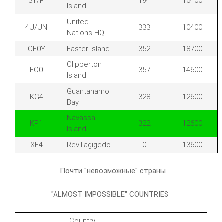
3Y/P
194
16400
Island
United
4U/UN
333
10400
Nations HQ
CE0Y
Easter Island
352
18700
Clipperton
FO0
357
14600
Island
Guantanamo
KG4
328
12600
Bay
Navassa
KP1
322
12600
Island
XF4
Revillagigedo
0
13600
Почти "невозможные" страны
"ALMOST IMPOSSIBLE" COUNTRIES
Country