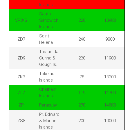
Islands
South
VP8/S
Sandwich
220
13900
Islands
Saint
ZD7
248
9800
Helena
Tristan da
ZD9
Cunha &
230
11900
Gough Is.
Tokelau
ZK3
78
13200
Islands
Chatham
ZL7
119
14700
Islands
ZP
Paraguay
270
14800
Pr. Edward
ZS8
& Marion
200
10000
Islands