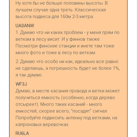
Ну хотя бы не больше половины высоты. В
лучшем случае одна треть. Классическая
высота подвеса для 160м 2-3 метра.
UA0ANW
1. Думаю что ни каких проблем - у меня прям по
веткам в лесу висит. И у финнов также.
Посмотри финские станции и инете там тоже
много фото и тоже в лесу по веткам.
2. Думаю что особо ни как, идеально все равно
не сделаешь, а погрешность будет не более 1%,
я так думаю.
WF3J
Думаю, в месте касания провода и ветки может
получиться емкость (особенно, когда дерево
отсыреет). Много таких касаний - много
емкостей, скорее всего, "посадят" сигнал.
Попробуйте подвесить антенну под ветками, на
капроновых веревочках.
RU6LA