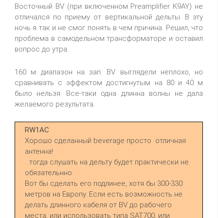
Восточный BV (при включенном Preamplifier K9AY) не
отличался по приему от вертикальной дельты. В эту
ночь я так и не смог понять в чем причина. Решил, что
проблема в самодельном трансформаторе и оставил
вопрос до утра.
160 м диапазон на зап. BV выглядели неплохо, но
сравнивать с эффектом достигнутым на 80 и 40 м
было нельзя. Все-таки одна длинна волны не дала
желаемого результата.
RW1AC
Хорошо сделанный beverage просто отличная
антенна!
...тогда слушать на дельту будет практически не
обязательнно.
Вот бы сделать его подлинее, хотя бы 300-330
метров на Европу. Если есть возможность не
делать длинного кабеля от BV до рабочего
места, или использовать типа SAT700, или