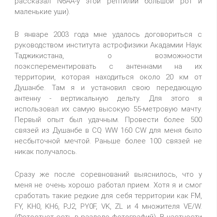
рассказал N6AA-у этой рептилии большой рот и
маленькие уши).
В январе 2003 года мне удалось договориться с
руководством института астрофизики Акадамии Наук
Таджикистана, о возможности
поэксперементировать с антеннами на их
территории, которая находиться около 20 км от
Душанбе. Там я и установил свою передающую
антенну - вертикальную дельту. Для этого я
использовал их самую высокую 55-метровую мачту.
Первый опыт был удачным. Провести более 500
связей из Душанбе в CQ WW 160 CW для меня было
несбыточной мечтой. Раньше более 100 связей не
никак получалось.
Сразу же после соревнований выяснилось, что у
меня не очень хорошо работал прием. Хотя я и смог
сработать такие редкие для себя территории как FM,
FY, KH0, KH6, PJ2, PY0F, VK, ZL и 4 множителя VE/W.