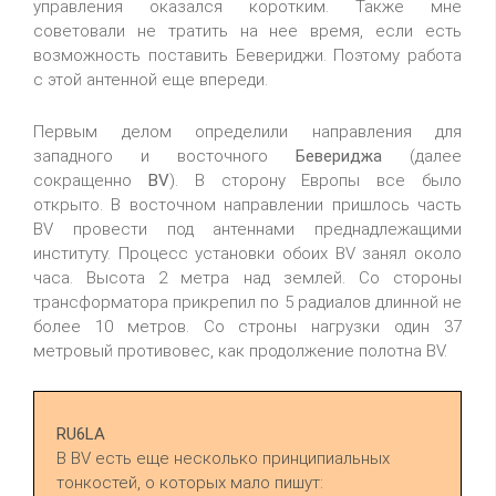
управления оказался коротким. Также мне
советовали не тратить на нее время, если есть
возможность поставить Бевериджи. Поэтому работа
с этой антенной еще впереди.
Первым делом определили направления для
западного и восточного
Бевериджа
(далее
сокращенно
BV
). В сторону Европы все было
открыто. В восточном направлении пришлось часть
BV провести под антеннами преднадлежащими
институту. Процесс установки обоих BV занял около
часа. Высота 2 метра над землей. Со стороны
трансформатора прикрепил по 5 радиалов длинной не
более 10 метров. Со строны нагрузки один 37
метровый противовес, как продолжение полотна BV.
RU6LA
В BV есть еще несколько принципиальных
тонкостей, о которых мало пишут: