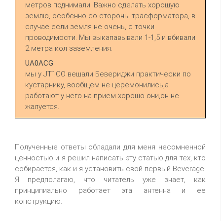
метров поднимали. Важно сделать хорошую
землю, особенно со стороны трасформатора, в
случае если земля не очень, с точки
проводимости. Мы выкапавывали 1-1,5 и вбивали
2 метра кол заземления.
UA0ACG
мы у JT1CO вешали Бевериджи практически по
кустарнику, вообщем не церемонились,а
работают у него на прием хорошо они,он не
жалуется.
Полученные ответы обладали для меня несомненной
ценностью и я решил написать эту статью для тех, кто
собирается, как и я установить свой первый Beverage.
Я предполагаю, что читатель уже знает, как
принципиально работает эта антенна и ее
конструкцию.