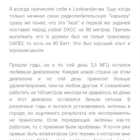
Я всегда причислял себя к Lowbander-ам. Еще когда
только начинал свою радиолюбительскую "карьеру"
сразу же понял, что это "мое" и первой же задачей
поставил перед собой DXCC на 80 метров. Причем
выполнить его я должен был на голый трансивер
UW3DI, то есть на 40 Ватт. Это был хороший опыт и
хорошая школа.
Прошли годы, но и по сей день 3,5 МГЦ остался
любимым диапазоном. Каждая новая страна на этом
диапазоне и по сей день приносит больше
удовлетворения, чем на любом другом. К сожалению
работать на 160 метров никогда не удавалось из дома
и этот диапазон оставался белым пятном. В
различные годы я пытался устанавливать антенны в
городе, но ощутимого результата эти эксперименты
не приносили. Если передающие антенны как-то
работали, то с приемом были проблемы. Я почти уже
привык быть аллигатором (это термин о котором мне