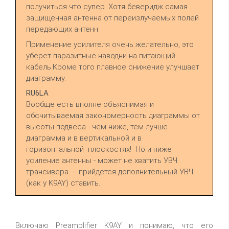
получиться что супер. Хотя беверидж самая
защищенная антенна от переизлучаемых полей
передающих антенн.
Применение усилителя очень желательно, это
уберет паразитные наводни на питающий
кабель.Кроме того плавное снижение улучшает
диаграмму.
RU6LA
Вообще есть вполне объяснимая и
обсчитываемая закономерность диаграммы от
высоты подвеса - чем ниже, тем лучше
диаграмма и в вертикальной и в
горизонтальной плоскостях! Но и ниже
усиление антенны - может не хватить УВЧ
трансивера - прийдется дополнительный УВЧ
(как у K9AY) ставить.
Включаю Preamplifier K9AY и понимаю, что его