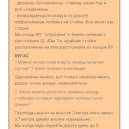
- делаешь противовесы, ставишь резистор и
все соединяешь
- возвращаещься назад и по дороге
набрасываешь полевку на стойки. Все висит как
струна.
Мы концы BV "опускаем" к земле, начиная с
расстояния 20...40м. Т.е. крайние стойки
расположены на этих расстояниях от концов BV
RW1AC
1.Можно ли местами класть провод на ветки
кустов? У меня полевка в изоляции.
Однозначно можно, вот только перекручивать
вокруг стоек вокруг, нежелательно.
2. Какие можно допускать провисы между
стойками, которые подпирают антенну по ее
длинне?
Перепады высот на высоте 2 метра плюс минус
0,7 метра, думаю вполне нормальнно.
Мы когда надо перейти дорогу даже до 5