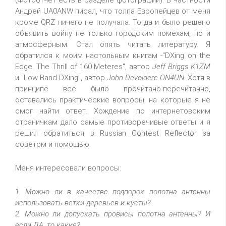
(Фотоотчет есть в разделе фотографий). В частности
Андрей UA0ANW писал, что толпа Европейцев от меня
кроме QRZ ничего не получала. Тогда и было решено
объявить войну не только городским помехам, но и
атмосферным. Стал опять читать литературу. Я
обратился к моим настольным книгам -"DXing on the
Edge. The Thrill of 160 Meteres", автор
Jeff Briggs K1ZM
и "Low Band DXing", автор
John Devoldere ON4UN
. Хотя в
принципе все было прочитано-перечитанно,
оставались практические вопросы, на которые я не
смог найти ответ. Хождение по интернетовским
страничкам дало самые противоречивые ответы и я
решил обратиться в Russian Contest Reflector за
советом и помощью.
Меня интересовали вопросы:
1. Можно ли в качестве подпорок полотна антенны
использовать ветки деревьев и кусты?
2. Можно ли допускать провисы полотна антенны? И
если ДА, то какие?