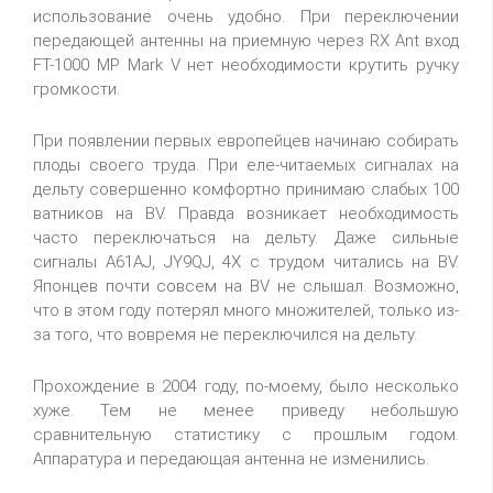
использование очень удобно. При переключении
передающей антенны на приемную через RX Ant вход
FT-1000 MP Mark V нет необходимости крутить ручку
громкости.
При появлении первых европейцев начинаю собирать
плоды своего труда. При еле-читаемых сигналах на
дельту совершенно комфортно принимаю слабых 100
ватников на BV. Правда возникает необходимость
часто переключаться на дельту. Даже сильные
сигналы A61AJ, JY9QJ, 4X с трудом читались на BV.
Японцев почти совсем на BV не слышал. Возможно,
что в этом году потерял много множителей, только из-
за того, что вовремя не переключился на дельту.
Прохождение в 2004 году, по-моему, было несколько
хуже. Тем не менее приведу небольшую
сравнительную статистику с прошлым годом.
Аппаратура и передающая антенна не изменились.