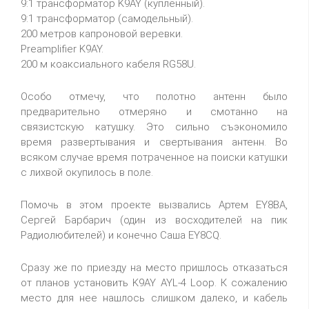
9:1 трансформатор K9AY (купленный).
9:1 трансформатор (самодельный).
200 метров капроновой веревки.
Preamplifier K9AY.
200 м коаксиального кабеля RG58U.
Особо отмечу, что полотно антенн было
предварительно отмеряно и смотанно на
связистскую катушку. Это сильно съэкономило
время развертывания и свертывания антенн. Во
всяком случае время потраченное на поиски катушки
с лихвой окупилось в поле.
Помочь в этом проекте вызвались Артем EY8BA,
Сергей Барбарич (один из восходителей на пик
Радиолюбителей) и конечно Саша EY8CQ.
Сразу же по приезду на место пришлось отказаться
от планов установить K9AY AYL-4 Loop. К сожалению
место для нее нашлось слишком далеко, и кабель