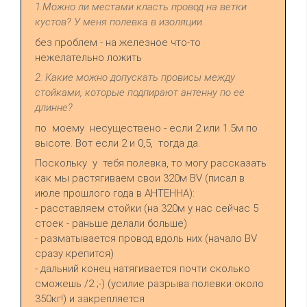
1.Можно ли местами класть провод на ветки
кустов? У меня полевка в изоляции.
без проблем - на железное что-то
нежелательно ложить
2. Какие можно допускать провисы между
стойками, которые подпирают антенну по ее
длинне?
по моему несуществено - если 2 или 1.5м по
высоте. Вот если 2 и 0,5, тогда да.
Поскольку у тебя полевка, то могу рассказать
как мы растягиваем свои 320м BV (писал в
июле прошлого года в АНТЕННА):
- расставляем стойки (на 320м у нас сейчас 5
стоек - раньше делали больше)
- разматывается провод вдоль них (начало BV
сразу крепится)
- дальний конец натягивается почти сколько
сможешь /2 ;-) (усилие разрыва полевки около
350кг!) и закрепляется