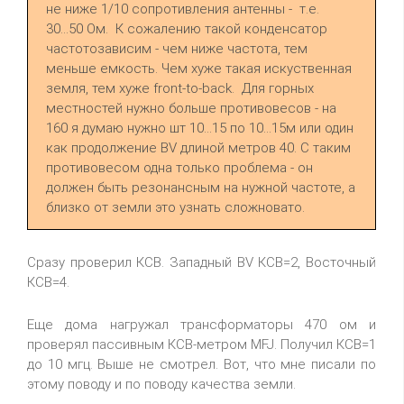
не ниже 1/10 сопротивления антенны - т.е.
30...50 Ом. К сожалению такой конденсатор
частотозависим - чем ниже частота, тем
меньше емкость. Чем хуже такая искуственная
земля, тем хуже front-to-back. Для горных
местностей нужно больше противовесов - на
160 я думаю нужно шт 10...15 по 10...15м или один
как продолжение BV длиной метров 40. С таким
противовесом одна только проблема - он
должен быть резонансным на нужной частоте, а
близко от земли это узнать сложновато.
Сразу проверил КСВ. Западный BV КСВ=2, Восточный
КСВ=4.
Еще дома нагружал трансформаторы 470 ом и
проверял пассивным КСВ-метром MFJ. Получил КСВ=1
до 10 мгц. Выше не смотрел. Вот, что мне писали по
этому поводу и по поводу качества земли.