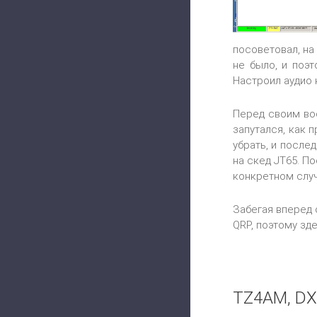
посоветовал, на
не было, и поэт
Настроил аудио к
Перед своим вос
запутался, как 
убрать, и после
на скед JT65. П
конкретном случ
Забегая вперед 
QRP, поэтому зд
TZ4AM, DX