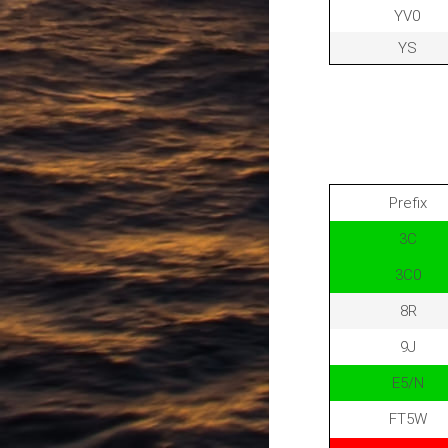
YV0
YS
Prefix
3C
3C0
8R
9J
E5/N
FT5W