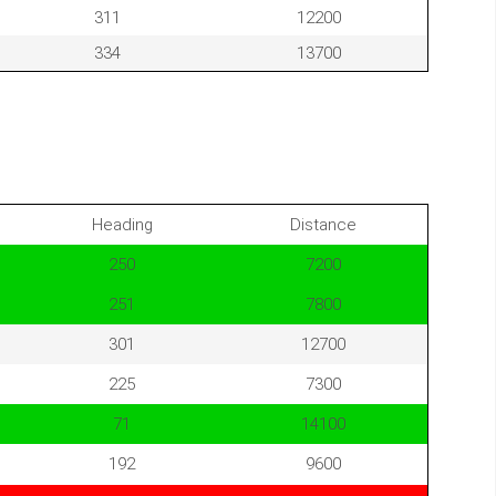
311
12200
334
13700
Heading
Distance
250
7200
251
7800
301
12700
225
7300
71
14100
192
9600