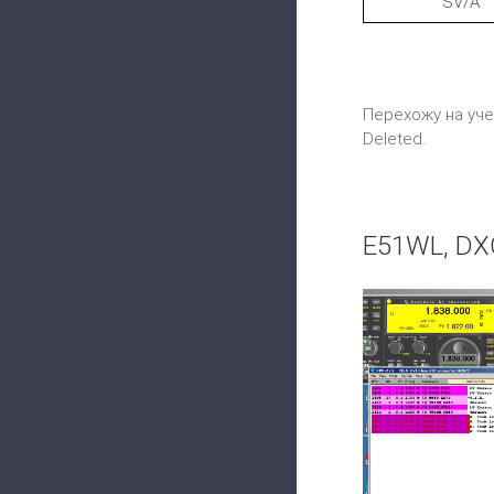
SV/A
Перехожу на учет
Deleted.
E51WL, DXC