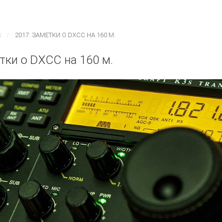
S
2017. ЗАМЕТКИ О DXCC НА 160 М.
тки о DXCC на 160 м.