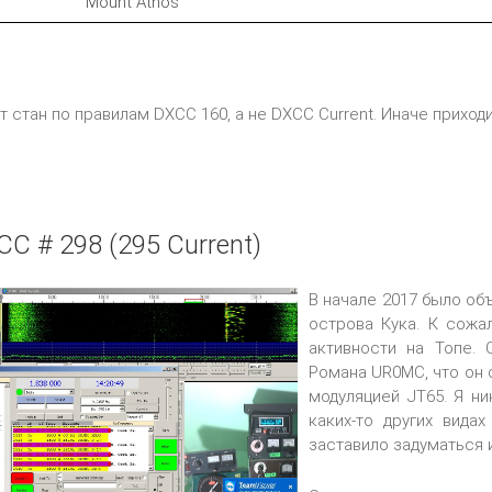
Mount Athos
 стан по правилам DXCC 160, а не DXCC Current. Иначе приходи
C # 298 (295 Current)
В начале 2017 было о
острова Кука. К сожа
активности на Топе.
Романа UR0MC, что он 
модуляцией JT65. Я ни
каких-то других вида
заставило задуматься 