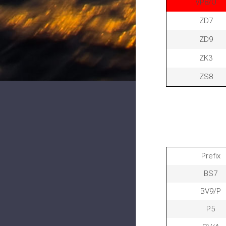
VP8/O
ZD7
ZD9
ZK3
ZS8
Prefix
BS7
BV9/P
P5