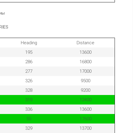
аны
RIES
Heading
Distance
195
13600
286
16800
277
17000
326
9500
328
9200
319
12400
336
13600
55
17600
329
13700