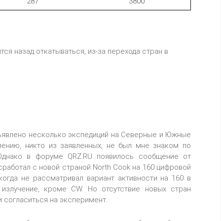
287
3800
тся назад откатываться, из-за перехода стран в
бъявлено несколько экспедиций на Северные и Южные
лению, никто из заявленных, не был мне знаком по
 Однако в форуме QRZ.RU появилось сообщение от
сработал с новой страной North Cook на 160 цифровой
когда не рассматривал вариант активности на 160 в
х излучение, кроме CW. Но отсутствие новых стран
и согласиться на эксперимент.