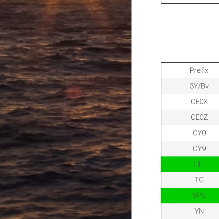
Prefix
3Y/Bv
CE0X
CE0Z
CY0
CY9
HH
TG
VP6
YN