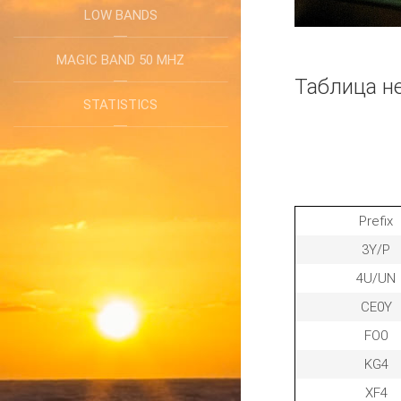
LOW BANDS
MAGIC BAND 50 MHZ
Таблица н
STATISTICS
Prefix
3Y/P
4U/UN
CE0Y
FO0
KG4
XF4