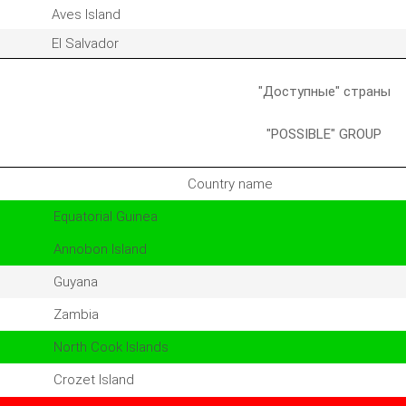
Aves Island
El Salvador
"Доступные" страны
"POSSIBLE" GROUP
Country name
Equatorial Guinea
Annobon Island
Guyana
Zambia
North Cook Islands
Crozet Island