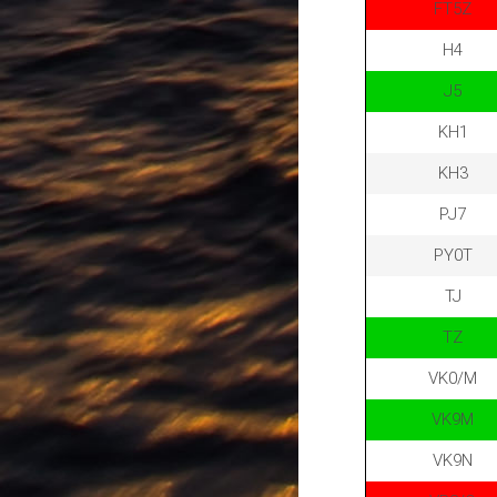
FT5Z
H4
J5
KH1
KH3
PJ7
PY0T
TJ
TZ
VK0/M
VK9M
VK9N