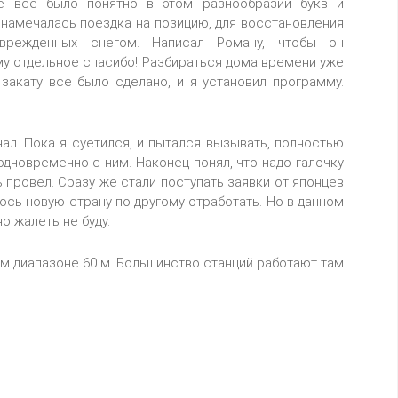
не все было понятно в этом разнообразии букв и
я намечалась поездка на позицию, для восстановления
оврежденных снегом. Написал Роману, чтобы он
ему отдельное спасибо! Разбираться дома времени уже
 закату все было сделано, и я установил программу.
ал. Пока я суетился, и пытался вызывать, полностью
 одновременно с ним. Наконец понял, что надо галочку
ь провел. Сразу же стали поступать заявки от японцев
лось новую страну по другому отработать. Но в данном
о жалеть не буду.
ом диапазоне 60 м. Большинство станций работают там