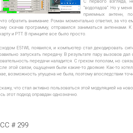
С первого взгляда, 
"водопадов". Но у мен
приемных антенн, п
 что обратить внимание. Роман моментально ответил, за что 
ому скачав программу, отправился заниматься антеннами. К
арту и PTT. В принципе все было просто.
ходом E51WL появился, и компьютер стал декодировать сигн
правильно запускать передачу. В результате пару вызовов дал
довательность передачи наладится. С грехом пополам, но связ
осле этой связи, ощущения были какие-то двоякие. Как-то хоте
ае, возможность упущена не была, поэтому впоследствии точн
скажу, что стал активно пользоваться этой модуляцией на нов
есь этот подход оправдан однозначно.
CC # 299