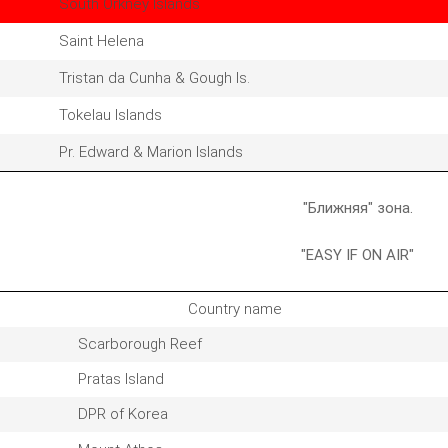
South Orkney Islands
Saint Helena
Tristan da Cunha & Gough Is.
Tokelau Islands
Pr. Edward & Marion Islands
"Ближняя" зона.
"EASY IF ON AIR"
Country name
Scarborough Reef
Pratas Island
DPR of Korea