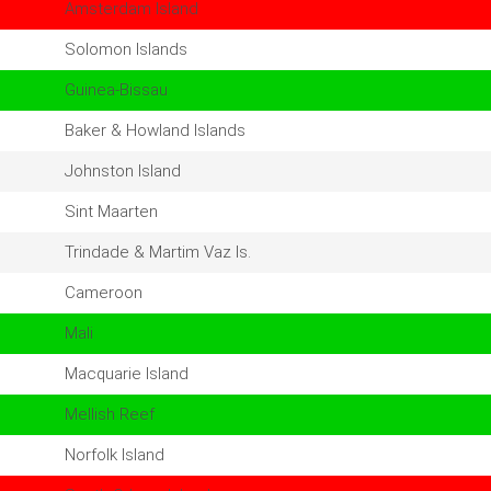
Amsterdam Island
Solomon Islands
Guinea-Bissau
Baker & Howland Islands
Johnston Island
Sint Maarten
Trindade & Martim Vaz Is.
Cameroon
Mali
Macquarie Island
Mellish Reef
Norfolk Island