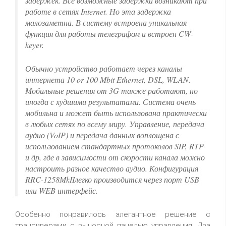
задержек. Все возможные задержки возникают при
работе в сетях Internet. Но эта задержка
малозаметна. В систему встроена уникальная
функция для работы телеграфом и встроен CW-
keyer.
Обычно устройство работает через каналы
интернета 10 or 100 Mbit Ethernet, DSL, WLAN.
Мобильные решения от 3G также работают, но
иногда с худшими результатами. Система очень
мобильна и может быть использована практически
в любых сетях по всему миру. Управление, передача
аудио (VoIP) и передача данных воплощена с
использованием стандартных протоколов SIP, RTP
и др, где в зависимости от скорости канала можно
настроить разное качество аудио. Конфигурация
RRC-1258MkIIлегко производится через порт USB
или WEB интерфейс.
Особенно понравилось элегантное решение с
трансиверами с выносной панелью управления. Два