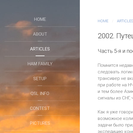
HOME
HOME
ARTICLE
ABOUT
2002. Путе
ARTICLES
Часть 5-я и п
HAM FAMILY
Помнится недавн
следовать логик
трансивер не вк
SETUP
при работе на Н
и тем более Ази
QSL INFO
сигналы из СНГ, 
CONTEST
Как я уже говор
возможное колич
PICTURES
задачи было при
экспедицию коне