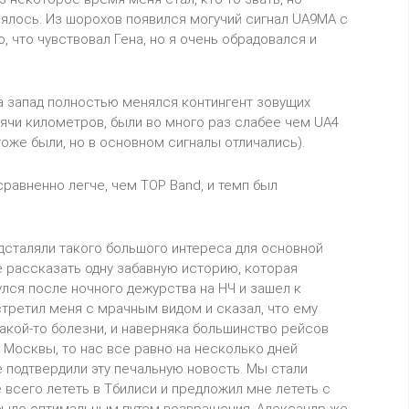
нялось. Из шорохов появился могучий сигнал UA9MA с
, что чувствовал Гена, но я очень обрадовался и
на запад полностью менялся контингент зовущих
сячи километров, были во много раз слабее чем UA4
тоже были, но в основном сигналы отличались).
равненно легче, чем TOP Band, и темп был
дсталяли такого большого интереса для основной
 рассказать одну забавную историю, которая
лся после ночного дежурства на НЧ и зашел к
стретил меня с мрачным видом и сказал, что ему
 какой-то болезни, и наверняка большинство рейсов
 Москвы, то нас все равно на несколько дней
е подтвердили эту печальную новость. Мы стали
 всего лететь в Тбилиси и предложил мне лететь с