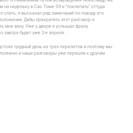
я было оптимальным путем возвращения. Александр же
м на недельку в Сао Томе S9 и "поклепать" оттуда.
л спать, я высказал ряд замечаний по поводу его
положения. Дабы прекратить этот разговор я
ь мне визу. Уже у двери я услышал фразу
 завтра будет уже 2-е апреля....
дстоял трудный день из трех перелетов и поэтому мы
ыполнено и наши разговоры уже перешли к другим