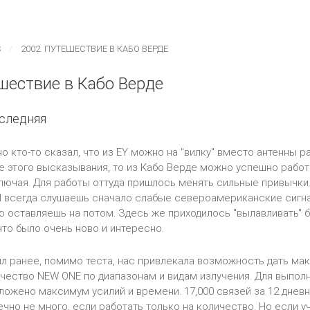
S
2002. ПУТЕШЕСТВИЕ В КАБО ВЕРДЕ
шествие в Кабо Верде
оследняя
о кто-то сказал, что из EY можно на "вилку" вместо антенны ра
е этого высказывания, то из Кабо Верде можно успешно рабо
лючая. Для работы оттуда пришлось менять сильные привычки
Ч всегда слушаешь сначало слабые североамериканские сигна
ю оставляешь на потом. Здесь же приходилось "вылавливать" 
что было очень ново и интересно.
ил ранее, помимо теста, нас привлекала возможность дать ма
ество NEW ONE по диапазонам и видам излучения. Для выполн
ложено максимум усилий и времени. 17,000 связей за 12 днев
чно не много, если работать только на количество. Но если у