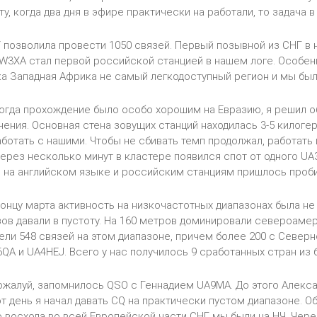
ту, когда два дня в эфире практически на работали, то задача
 позволила провести 1050 связей. Первый позывной из СНГ в н
RW3XA стал первой российской станцией в нашем логе. Особен
а Западная Африка не самый легкодоступный регион и мы были
 когда прохождение было особо хорошим на Евразию, я решил 
чения. Основная стена зовущих станций находилась 3-5 килог
аботать с нашими. Чтобы не сбивать темп продолжал, работать
через несколько минут в кластере появился спот от одного U
на английском языке и российским станциям пришлось проби
онцу марта активность на низкочастотных диапазонах была не
ов давали в пустоту. На 160 метров доминировали североамери
ели 548 связей на этом диапазоне, причем более 200 с Север
A и UA4HEJ. Всего у нас получилось 9 сработанных стран из бывш
ожалуй, запомнилось QSO с Геннадием UA9MA. До этого Алекса
от день я начал давать CQ на практически пустом диапазоне. О
до восхода во всей Европейской части СНГ мы были на НЧ. Чере