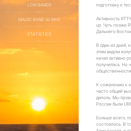
LOW BANDS
подготовку к тес
Активность RTTY
MAGIC BAND 50 MHZ
up. Чуть позже 
Дальнего Восток
STATISTICS
В один из дней,
этим видом излу
начал активно р
получилась. Но 
общественности 
К сожалению к к
часто общий выз
диполь. Мы пров
России были UR6Q
Больше всего, п
состоялось. В т
Азии восход, и 