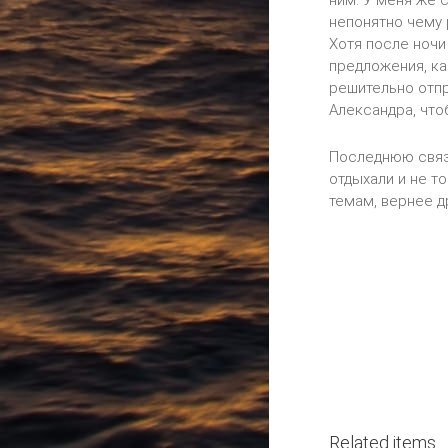
ним. У меня же 
непонятно чему р
Хотя после ночи
предложения, ка
решительно отпр
Александра, чтоб
Последнюю связь
отдыхали и не т
темам, вернее др
Related items