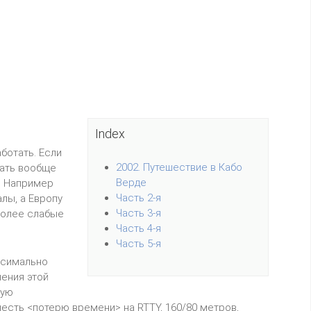
Index
ботать. Если
2002. Путешествие в Кабо
тать вообще
Верде
. Например
Часть 2-я
лы, а Европу
Часть 3-я
более слабые
Часть 4-я
Часть 5-я
ксимально
ения этой
ную
честь <потерю времени> на RTTY, 160/80 метров,