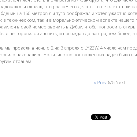
сложился план лететь в Эмираты из Франкфурта, что для мен
адовался и сказал, что раз нечего делать, то не слетать ли на
 бдений на 160 метров я и туго соображал и хотел ужастно хоте
к в техническом, так и в морально-этическом аспекте нашего 
авился в свой номер звонить в Дубаи, чтобы попросить открыт
ы я не торопился звонить, и подождал до завтра, тем более, что
 мы провели в ночь с 2 на 3 апреля с LY2BW. 4 числа нам пре
оропило паковались. Большинство поставленных задач было в
угим странам.....
« Prev
5/5
Next