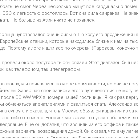
брать не смог. Через несколько минут все кардинально поме
. QSO с легкостью состоялось. Вот она сила санрайза! Не знаю
ать. Но больше из Азии никто не появился.
солнца чувствовался очень сильно. По ходу его продвижения 
 Европейские станции, которые находились ближе к нам на ты
оде. Поэтому в логе и шли все по очереди. (Паровозы конечно 
 провели около полутора тысяч связей. Этот диапазон был нес
к, как телефоном, так и телеграфом.
апазонах, мы появлялись по мере возможности, но они не пре
телей. Завершая свои записки этого путешевствия не могу не
 после CQ WW WPX в номере нашей гостиницы. Я как раз верну
бы обменяться впечатлениями и свалиться спать. Александр в
нила супруга и сказала, что в Москве объявлен карантин из-за
нено либо отложено. Если же мы каким-то путем доберемся до
ледование. Еще он добавил, что звонили из его оффиса и такж
ожные варианты возвращения домой. Он сказал, что ему легче