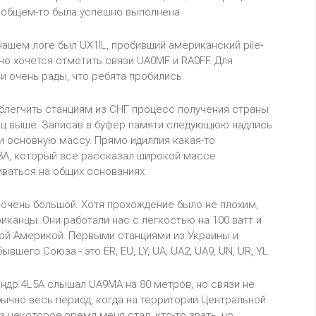
 в общем-то была успешно выполнена.
ашем логе был UX1IL, пробивший американский pile-
но хочется отметить связи UA0MF и RA0FF. Для
 очень рады, что ребята пробились.
облегчить станциям из СНГ процесс получения страны
ерц выше. Записав в буфер памяти следующюю надпись
 и основную массу. Прямо идиллия какая-то
A3A, который все рассказал широкой массе
ваться на общих основаниях.
 очень большой. Хотя прохождение было не плохим,
канцы. Они работали нас с легкостью на 100 ватт и
ной Америкой. Первыми станциями из Украины и
его Союза - это ER, EU, LY, UA, UA2, UA9, UN, UR, YL.
ндр 4L5A cлышал UA9MA на 80 метров, но связи не
бычно весь период, когда на территории Центральной
з некоторое время меня стал, кто-то звать, но