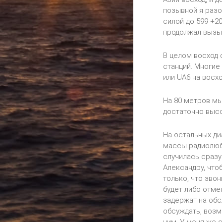
позывной я разо
силой до 599 +20
продолжал вызыв
В целом восход 
станций. Многие
или UA6 на восх
На 80 метров мы
достаточно высо
На остальных ди
массы радиолюби
случилась сразу
Александру, что
только, что зво
будет либо отме
задержат на обс
обсуждать, возм