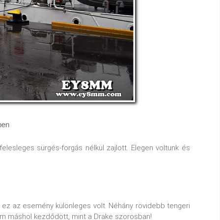
ben
sleges sürgés-forgás nélkül zajlott. Elegen voltunk és
ok, ez az esemény különleges volt. Néhány rövidebb tengeri
 nem máshol kezdődött, mint a Drake szorosban!