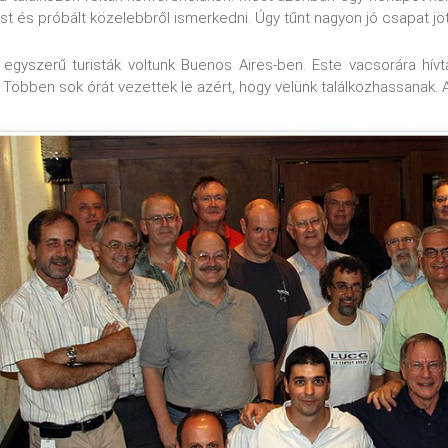
 és próbált közelebbről ismerkedni. Úgy tűnt nagyon jó csapat jöt
egyszerű turisták voltunk Buenos Aires-ben. Este vacsorára hívt
! Többen sok órát vezettek le azért, hogy velünk találkozhassanak.