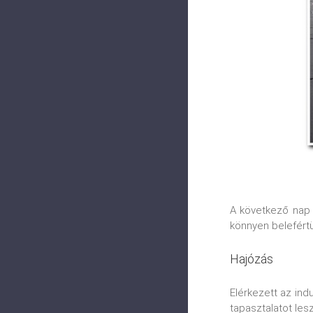
A következő nap 
könnyen belefértü
Hajózás
Elérkezett az ind
tapasztalatot les