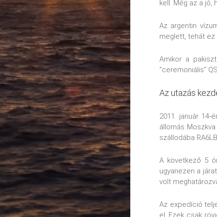
kell. Még az a jó
Аz argentin vízu
meglett, tehát ez
Amikor a pakiszt
"ceremoniális" QS
Az utazás kezd
2011. január 14-
állomás Moszkva 
szállodába RA6LBS
A következő 5 ó
ugyanezen a járat
volt meghatározv
Az expedíció tel
el. Ezek csak rö