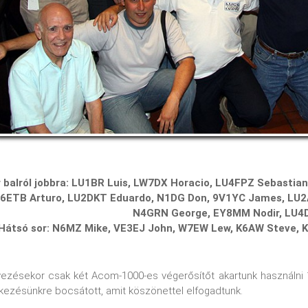
r balról jobbra: LU1BR Luis, LW7DX Horacio, LU4FPZ Sebastia
LU6ETB Arturo, LU2DKT Eduardo, N1DG Don, 9V1YC James, LU
N4GRN George, EY8MM Nodir, LU4
Hátsó sor: N6MZ Mike, VE3EJ John, W7EW Lew, K6AW Steve, 
vezésekor csak két Acom-1000-es végerősítőt akartunk használn
kezésünkre bocsátott, amit köszönettel elfogadtunk.