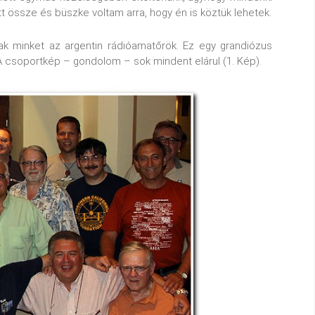
t össze és büszke voltam arra, hogy én is köztük lehetek.
ak minket az argentin rádióamatőrök. Ez egy grandiózus
 A csoportkép – gondolom – sok mindent elárul (1. Kép).