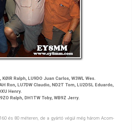
n, KØIR Ralph, LU9DO Juan Carlos, W3WL Wes.
2AH Ron, LU7DW Claudio, ND2T Tom, LU2DSL Eduardo,
DXU Henry.
K9ZO Ralph, DH1TW Toby, WB9Z Jerry.
i 160 és 80 méteren, de a gyártó végül még három Acom-