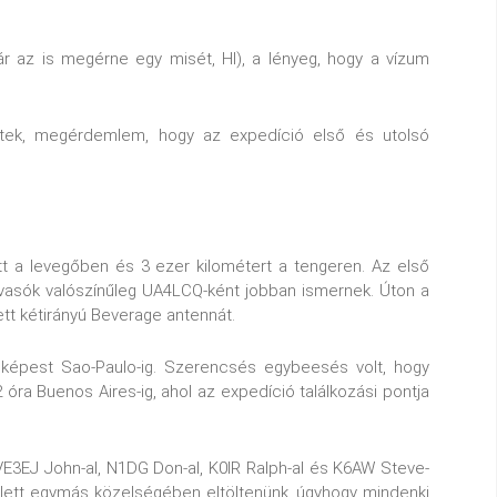
 az is megérne egy misét, HI), a lényeg, hogy a vízum
töttek, megérdemlem, hogy az expedíció első és utolsó
t a levegőben és 3 ezer kilométert a tengeren. Az első
lvasók valószínűleg UA4LCQ-ként jobban ismernek. Úton a
ett kétirányú Beverage antennát.
képest Sao-Paulo-ig. Szerencsés egybeesés volt, hogy
óra Buenos Aires-ig, ahol az expedíció találkozási pontja
E3EJ John-al, N1DG Don-al, K0IR Ralph-al és K6AW Steve-
ellett egymás közelségében eltöltenünk, úgyhogy mindenki