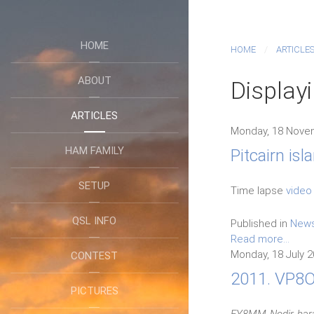
HOME
HOME
ARTICLE
ABOUT
Displayi
ARTICLES
Monday, 18 Nove
HAM FAMILY
Pitcairn is
SETUP
Time lapse
video
QSL INFO
Published in
New
Read more...
Monday, 18 July 2
CONTEST
2011. VP8OR
PICTURES