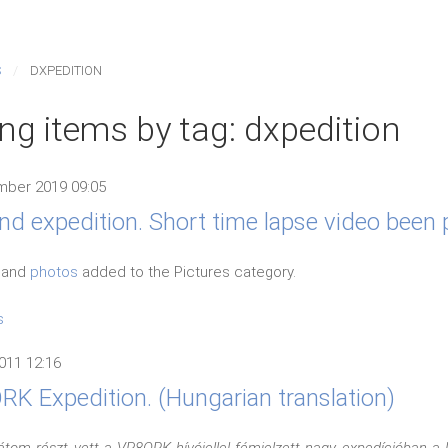
S
DXPEDITION
ng items by tag: dxpedition
mber 2019 09:05
land expedition. Short time lapse video been 
and
photos
added to the Pictures category.
s
011 12:16
K Expedition. (Hungarian translation)