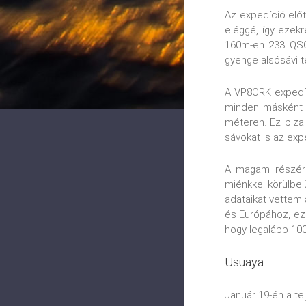
Az expedíció elő
eléggé, így ezek
160m-en 233 QSO-
gyenge alsósávi t
A VP8ORK expedíci
minden másként l
méteren. Ez biza
sávokat is az exp
A magam részéről
miénkkel körülbel
adataikat vettem 
és Európához, ez
hogy legalább 100
Usuaya
Január 19-én a te