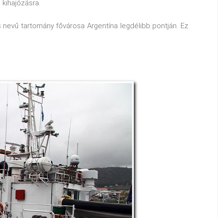
 kihajózásra.
s nevű tartomány fővárosa Argentína legdélibb pontján. Ez