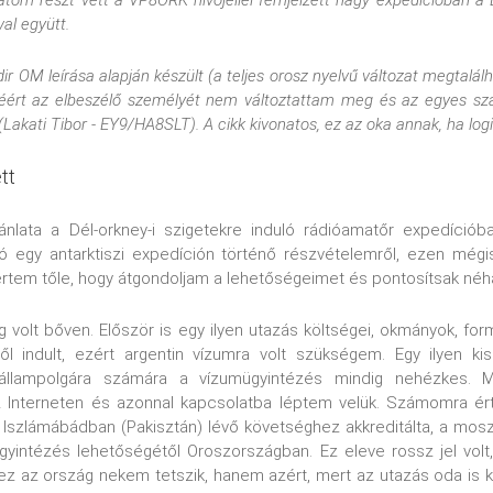
om részt vett a VP8ORK hívójellel fémjelzett nagy expedícióban a 
al együtt.
r OM leírása alapján készült (a teljes orosz nyelvű változat megtalá
éért az elbeszélő személyét nem változtattam meg és az egyes szá
(Lakati Tibor - EY9/HA8SLT). A cikk kivonatos, ez az oka annak, ha logi
tt
lata a Dél-orkney-i szigetekre induló rádióamatőr expedícióban
ó egy antarktiszi expedíción történő részvételemről, ezen mégis
értem tőle, hogy átgondoljam a lehetőségeimet és pontosítsak néhá
ig volt bőven. Először is egy ilyen utazás költségei, okmányok, for
ől indult, ezért argentin vízumra volt szükségem. Egy ilyen ki
 állampolgára számára a vízumügyintézés mindig nehézkes. 
 Interneten és azonnal kapcsolatba léptem velük. Számomra ért
z Iszlámábádban (Pakisztán) lévő követséghez akkreditálta, a mos
gyintézés lehetőségétől Oroszországban. Ez eleve rossz jel volt
ez az ország nekem tetszik, hanem azért, mert az utazás oda is k