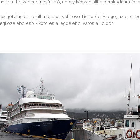
ünket a Braveheart nevű hajó, amely készen állt a berakodásra és a
 szigetvilágban található, spanyol neve Tierra del Fuego, az azono
legközelebb eső kikötő és a legdélebbi város a Földön.