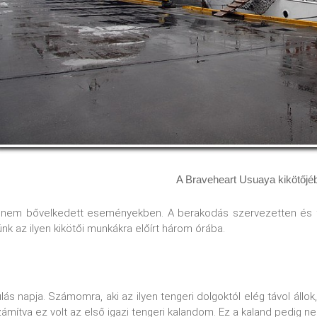
A Braveheart Usuaya kikötőjé
nem bővelkedett eseményekben. A berakodás szervezetten és fele
nk az ilyen kikötői munkákra előírt három órába.
ulás napja. Számomra, aki az ilyen tengeri dolgoktól elég távol áll
zámítva ez volt az első igazi tengeri kalandom. Ez a kaland pedig