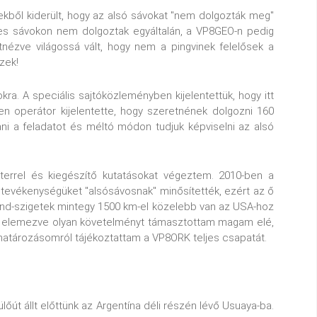
kből kiderült, hogy az alsó sávokat "nem dolgozták meg"
res sávokon nem dolgoztak egyáltalán, a VP8GEO-n pedig
nézve világossá vált, hogy nem a pingvinek felelősek a
zek!
a. A speciális sajtóközleményben kijelentettük, hogy itt
n operátor kijelentette, hogy szeretnének dolgozni 160
ni a feladatot és méltó módon tudjuk képviselni az alsó
terrel és kiegészítő kutatásokat végeztem. 2010-ben a
 tevékenységüket "alsósávosnak" minősítették, ezért az ő
land-szigetek mintegy 1500 km-el közelebb van az USA-hoz
get elemezve olyan követelményt támasztottam magam elé,
elhatározásomról tájékoztattam a VP8ORK teljes csapatát.
őút állt előttünk az Argentína déli részén lévő Usuaya-ba.