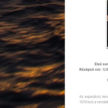
Első so
Középső sor: :
Az expedíció ter
1010-est a rendel