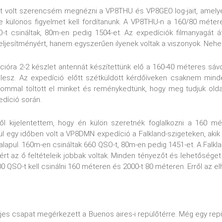
tt volt szerencsém megnézni a VP8THU és VP8GEO log-jait, amelye
re különös figyelmet kell fordítanunk. A VP8THU-n a 160/80 méte
t csináltak, 80m-en pedig 1504-et. Az expedíciók filmanyagát át
eljesítményért, hanem egyszerűen ilyenek voltak a viszonyok. Nehe
óra 2-2 készlet antennát készítettünk elő a 160-40 méteres sávokr
esz. Az expedíció előtt szétküldött kérdőíveken csaknem minde
lommal töltött el minket és reménykedtünk, hogy meg tudjuk olda
edíció során.
 kijelentettem, hogy én külön szeretnék foglalkozni a 160 mé
ül egy időben volt a VP8DMN expedíció a Falkland-szigeteken, akik
alapul. 160m-en csináltak 660 QSO-t, 80m-en pedig 1451-et. A Falk
ért az ő feltételeik jobbak voltak. Minden tényezőt és lehetősé
0 QSO-t kell csinálni 160 méteren és 2000-t 80 méteren. Erről az 
ljes csapat megérkezett a Buenos aires-i repülőtérre. Még egy repül