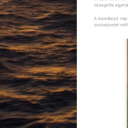
nézegette egymást
A következő nap 
összejövetel volt