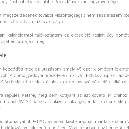
, hogy Dushanbében legalább Pakisztánnak van nagykövetsége.
m megszerzésének további viszontagságait nem részletezem (bár
 nem lehetett az utazás akadálya.
áni kalandjaimról tájékoztattam az expedíció tagjait úgy dön
O-ját én csináljam meg.
ete
én kezdődött meg az utazásom, amely 45 ezer kilométert jelentet
volt. A domogyedovói repülőtéren már várt EY8DX Juríj, akit az o
 Andrejtől elhoztuk az általa az expedíció számára előre elkészít
ra repülés Katar-ig meg sem kottyant az azt követő 14 órához 
on repült 9V1YC James is, akivel csak a gépen találkoztunk. Még 2 
a.
jes állományából 9V1YC James-en kívül korábban már találkoztam V
vid találkozók voltak konferenciákon. Most azonban egy hónapot k