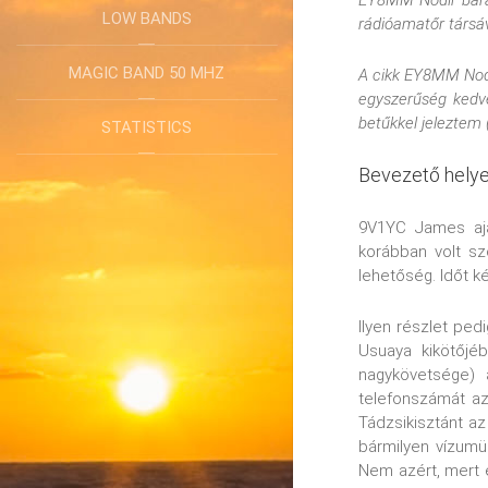
EY8MM Nodir barát
LOW BANDS
rádióamatőr társáv
MAGIC BAND 50 MHZ
A cikk EY8MM Nodi
egyszerűség kedv
betűkkel jeleztem 
STATISTICS
Bevezető helye
9V1YC James aján
korábban volt sz
lehetőség. Időt k
Ilyen részlet ped
Usuaya kikötőjéb
nagykövetsége)
telefonszámát az
Tádzsikisztánt a
bármilyen vízumü
Nem azért, mert 