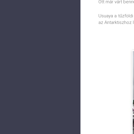
Ott már várt benn
Usuaya a tűzföldi
az Antarktiszhoz 