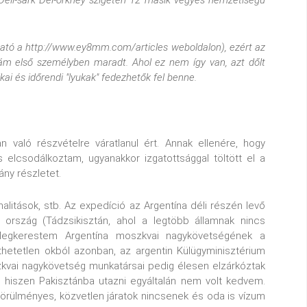
Déli-sark Dél-orkney szigetén 12 másik vegyes nemzetiségű
lható a http://www.ey8mm.com/articles weboldalon), ezért az
m első személyben maradt. Ahol ez nem így van, azt dőlt
kai és időrendi "lyukak" fedezhetők fel benne.
 való részvételre váratlanul ért. Annak ellenére, hogy
 elcsodálkoztam, ugyanakkor izgatottsággal töltött el a
ny részletet.
malitások, stb. Az expedíció az Argentína déli részén levő
s ország (Tádzsikisztán, ahol a legtöbb államnak nincs
Megkerestem Argentína moszkvai nagykövetségének a
hetetlen okból azonban, az argentin Külügyminisztérium
zkvai nagykövetség munkatársai pedig élesen elzárkóztak
, hiszen Pakisztánba utazni egyáltalán nem volt kedvem.
örülményes, közvetlen járatok nincsenek és oda is vízum