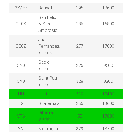
3Y/Bv
Bouvet
195
13600
San Felix
CE0X
& San
286
16800
Ambrosio
Juan
CE0Z
Fernandez
277
17000
Islands
Sable
CY0
326
9500
Island
Saint Paul
CY9
328
9200
Island
HH
Haiti
319
12400
TG
Guatemala
336
13600
Pitcairn
VP6
55
17600
Island
YN
Nicaragua
329
13700