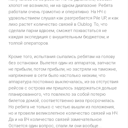
хлопот не возникло, ни на одном диапазоне. Ребята
работали очень грамотно и оперативно. На НЧ с
удовольствием слушал как разгребается Pile UP, и как
лихо растет количество связей в Clublog. То, что
сделали парни вдвоем, сможет похвастаться не
каждая экспедиция с внушительным бюджетом, и
толпой операторов.
Кроме того, испытания сыпались ребятам на голову
без остановки. Вылетел один из аппаратов, запчасти
не прибыли, потом прибыли, но застряли на таможне,
напряжение в сети было настолько низким, что
аппаратура постоянно выключалась, из-за отстуствия
рейсов с острова им пришлось задержаться дольше
планированного, что повлекло за собой потерю
билетов домой, соответственно виза просрочилась.
Но ребята не только с честью вышли из положения,
но и провели великолепное количество связей на НЧ.
Да и на ВЧ количество связей замечательное.
Остается один вопрос, спали ли они вообще....