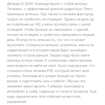
Дитмар
DL3DXX
.
Команда брала с собой антенну
Титанекс
, с эффективной длинной радиатора.
Плюс
приемные антенны. При таком сочетании факторов,
трудно не сработать экспедицию. Однако за день до
их появления на 160, у меня пропала связь с моей
позицией. Чтобы больше не заигрывать с удачей,
поехал на позицию, и сработать
наверняка
в первый
день. Всегда есть опасность, что что-то может
произойти. Сломаться антенны, усилитель, или из-за
надвигающегося шторма народ будет вынужден
покинуть остров раньше. Заодно надо было найти
причину потери связи. К сожалению, найти причину
неисправности найти не смог. Было подозрение, что
сломался блок питания
POE
, который питает мою
релейку
. Упаковав его, решил больше не терять
время, а подготовить
шек
к работе. Обычно это
занимает минут десять. Я убираю трансивер и
интерфейс в сейф, подальше от пыли и грызунов. Еще
надо переключить пять кабелей на местное
управление.