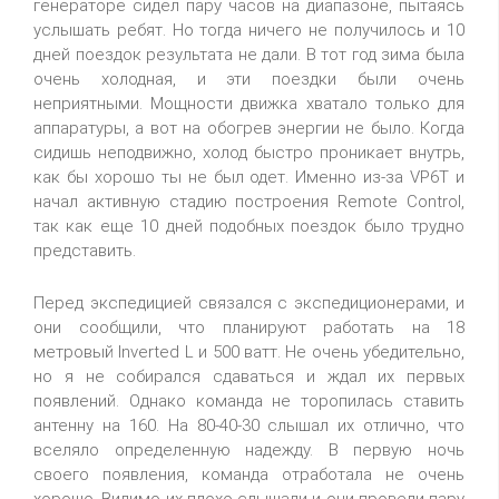
генераторе сидел пару часов на диапазоне, пытаясь
услышать ребят. Но тогда ничего не получилось и 10
дней поездок результата не дали. В тот год зима была
очень холодная, и эти поездки были очень
неприятными. Мощности движка хватало только для
аппаратуры, а вот на обогрев энергии не было. Когда
сидишь неподвижно, холод быстро проникает внутрь,
как бы хорошо ты не был одет. Именно из-за VP6T и
начал активную стадию построения Remote Control,
так как еще 10 дней подобных поездок было трудно
представить.
Перед экспедицией связался с экспедиционерами, и
они сообщили, что планируют работать на 18
метровый Inverted L и 500 ватт. Не очень убедительно,
но я не собирался сдаваться и ждал их первых
появлений. Однако команда не торопилась ставить
антенну на 160. На 80-40-30 слышал их отлично, что
вселяло определенную надежду. В первую ночь
своего появления, команда отработала не очень