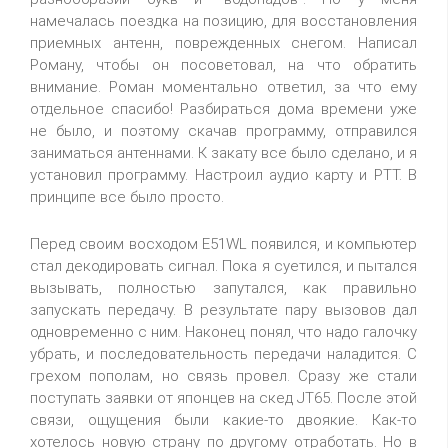
намечалась поездка на позицию, для восстановления
приемных антенн, поврежденных снегом. Написал
Роману, чтобы он посоветовал, на что обратить
внимание. Роман моментально ответил, за что ему
отдельное спасибо! Разбираться дома времени уже
не было, и поэтому скачав программу, отправился
заниматься антеннами. К закату все было сделано, и я
установил программу. Настроил аудио карту и PTT. В
принципе все было просто.
Перед своим восходом E51WL появился, и компьютер
стал декодировать сигнал. Пока я суетился, и пытался
вызывать, полностью запутался, как правильно
запускать передачу. В результате пару вызовов дал
одновременно с ним. Наконец понял, что надо галочку
убрать, и последовательность передачи наладится. С
грехом пополам, но связь провел. Сразу же стали
поступать заявки от японцев на скед JT65. После этой
связи, ощущения были какие-то двоякие. Как-то
хотелось новую страну по другому отработать. Но в