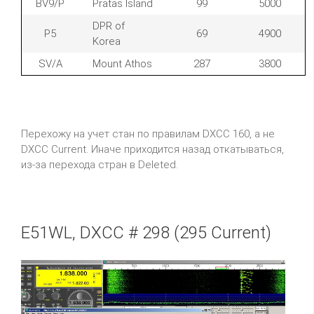
BV9/P
Pratas Island
99
5000
DPR of
P5
69
4900
Korea
SV/A
Mount Athos
287
3800
Перехожу на учет стан по правилам DXCC 160, а не
DXCC Current. Иначе приходится назад откатываться,
из-за перехода стран в Deleted.
E51WL, DXCC # 298 (295 Current)