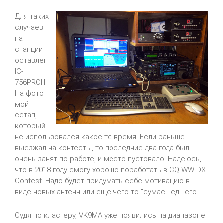
Для таких
случаев
на
станции
оставлен
IC-
756PROIII
.
На фото
мой
сетап
,
который
не использовался какое-то время. Если раньше
выезжал на контесты, то последние два года был
очень занят по работе, и место пустовало. Надеюсь,
что в 2018 году смогу хорошо поработать в
CQ
WW
DX
Contest
. Надо будет придумать себе мотивацию в
виде новых антенн или еще чего-то "сумасшедшего".
Судя по кластеру,
VK9MA
уже появились на диапазоне.