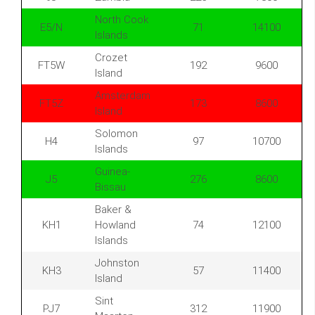
North Cook
E5/N
71
14100
Islands
Crozet
FT5W
192
9600
Island
Amsterdam
FT5Z
173
8600
Island
Solomon
H4
97
10700
Islands
Guinea-
J5
276
8600
Bissau
Baker &
KH1
Howland
74
12100
Islands
Johnston
KH3
57
11400
Island
Sint
PJ7
312
11900