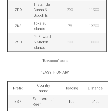
Tristan da
ZD9
Cunha &
230
11900
Gough Is.
Tokelau
ZK3
78
13200
Islands
Pr. Edward
ZS8
& Marion
200
10000
Islands
"Ближняя" зона.
"EASY IF ON AIR"
Country
Prefix
Heading
Distance
name
Scarborough
BS7
105
5400
Reef