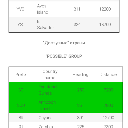
Aves
YV0
311
12200
Island
El
YS
334
13700
Salvador
"Доступные" страны
"POSSIBLE" GROUP
Country
Prefix
Heading
Distance
name
Equatorial
3C
250
7200
Guinea
Annobon
3C0
251
7800
Island
8R
Guyana
301
12700
9J
Zambia
225
7300