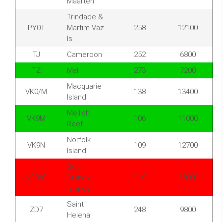
Maarten
Trindade &
PY0T
Martim Vaz
258
12100
Is.
TJ
Cameroon
252
6800
TZ
Mali
273
7200
Macquarie
VK0/M
138
13400
Island
Mellish
VK9M
106
11000
Reef
Norfolk
VK9N
109
12700
Island
South
VP8/O
Orkney
219
15000
Islands
Saint
ZD7
248
9800
Helena