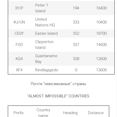
Peter 1
3Y/P
194
16400
Island
United
4U/UN
333
10400
Nations HQ
CE0Y
Easter Island
352
18700
Clipperton
FO0
357
14600
Island
Guantanamo
KG4
328
12600
Bay
XF4
Revillagigedo
0
13600
Почти "невозможные" страны
"ALMOST IMPOSSIBLE" COUNTRIES
Country
Prefix
Heading
Distance
name