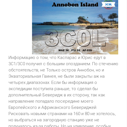
Информацию о том, что Каспарас и Юрис едут в
3C1/3C0 получил с большим опозданием. По стечению
обстоятельств, не Только остров Аннобон, но и
Экваториальная Гвинея, не были закрыты аж на
четырех диапазонах. Если бы информация о
экспедиции поступила раньше, то сделал бы
дополнительный Беверидж в их сторону, так как
направление попадало посередине моего
Европейского и Африканского Бевериджей.
Рисковать новыми странами на 160 и 80 не хотелось,
но выбраться на загородную станцию уже не
получалось из-за работы. Но на удивление, особых