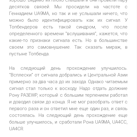
хорошо. Видимо их плохо слышали и они провели пару
десятков связей. Мы просидели на частоте с
Геннадием UA9MA, но так и не услышали ничего, что
можно было идентифицировать как их сигнал. У
Топбендеров есть такой синдром, что после
определенного времени "вслушивания", кажется, что
какие-то признаки сигнала есть. Но в большинстве
своем это самовнушение. Так сказать мираж, в
пустыне Топбенда.
На следующий день прохождение улучшилось.
"Всплески" от сигнала добрались и Центральной Азии
примерно за два часа до их захода. Однако читаемым
сигнал стал только к восходу. Надо отдать должние
Рону PA3EWP, который с большим терпением работал
и доводил связи до конца. Я не мог разобрать ответ с
первого раза и он ответил мне еще один раз, и связь
состоялась. На следующий день прохождение еще
больше улучшилось, и сработали Рона UA9MA, UA4CC,
UA4CR.