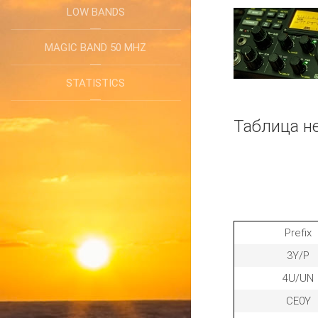
LOW BANDS
MAGIC BAND 50 MHZ
STATISTICS
Таблица н
Prefix
3Y/P
4U/UN
CE0Y