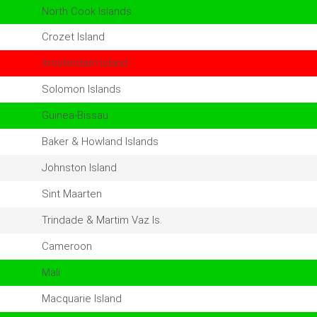
North Cook Islands
Crozet Island
Amsterdam Island
Solomon Islands
Guinea-Bissau
Baker & Howland Islands
Johnston Island
Sint Maarten
Trindade & Martim Vaz Is.
Cameroon
Mali
Macquarie Island