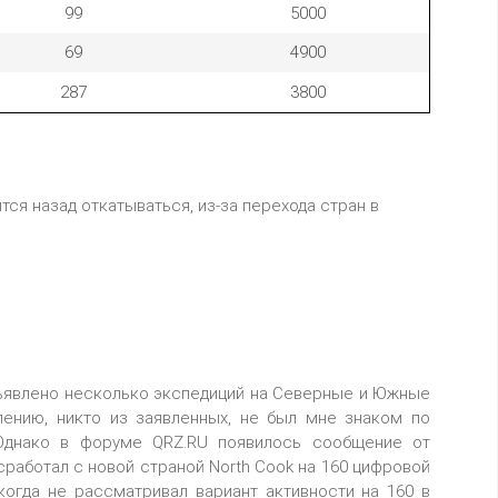
99
5000
69
4900
287
3800
тся назад откатываться, из-за перехода стран в
бъявлено несколько экспедиций на Северные и Южные
лению, никто из заявленных, не был мне знаком по
 Однако в форуме QRZ.RU появилось сообщение от
сработал с новой страной North Cook на 160 цифровой
когда не рассматривал вариант активности на 160 в