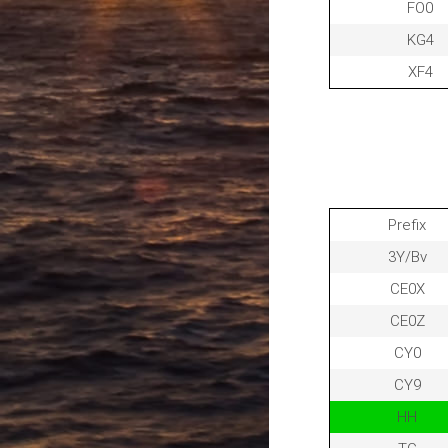
FO0
KG4
XF4
Prefix
3Y/Bv
CE0X
CE0Z
CY0
CY9
HH