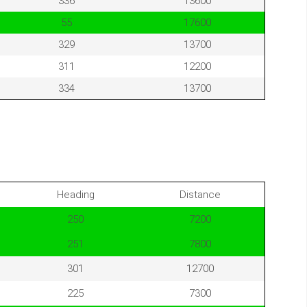
336
13600
55
17600
329
13700
311
12200
334
13700
Heading
Distance
250
7200
251
7800
301
12700
225
7300