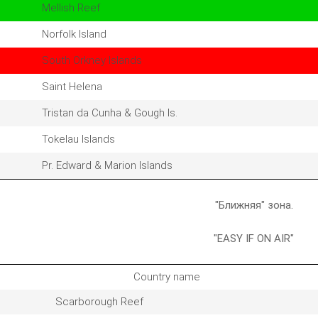
Mellish Reef
Norfolk Island
South Orkney Islands
Saint Helena
Tristan da Cunha & Gough Is.
Tokelau Islands
Pr. Edward & Marion Islands
"Ближняя" зона.
"EASY IF ON AIR"
Country name
Scarborough Reef