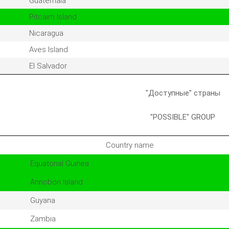
Guatemala
Pitcairn Island
Nicaragua
Aves Island
El Salvador
"Доступные" страны
"POSSIBLE" GROUP
Country name
Equatorial Guinea
Annobon Island
Guyana
Zambia