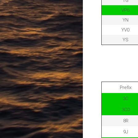
TG
VP6
YN
YV0
YS
Prefix
3C
3C0
8R
9J