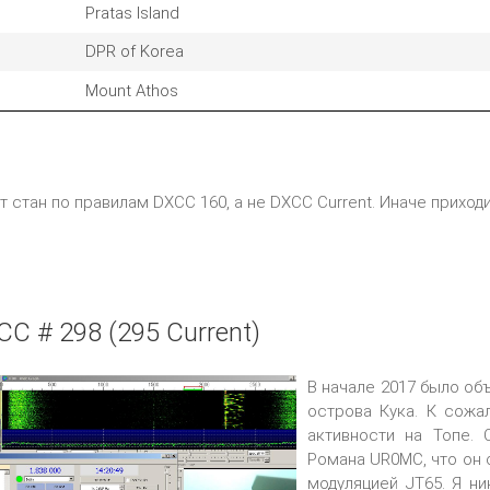
Pratas Island
DPR of Korea
Mount Athos
 стан по правилам DXCC 160, а не DXCC Current. Иначе приходи
C # 298 (295 Current)
В начале 2017 было о
острова Кука. К сожа
активности на Топе.
Романа UR0MC, что он 
модуляцией JT65. Я ни