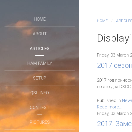
HOME
HOME
ARTICLE
ABOUT
Display
ARTICLES
Friday, 03 March 
HAM FAMILY
2017 сезон
SETUP
2017 год принос
но это для DXCC 
QSL INFO
Published in
New
Read more...
CONTEST
Friday, 03 March 
PICTURES
2017. Заме