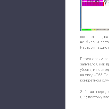
посоветовал, на
не было, и поэт
Настроил аудио к
Перед своим вос
запутался, как 
убрать, и после
на скед JT65. П
конкретном случ
Забегая вперед 
QRP, поэтому зд