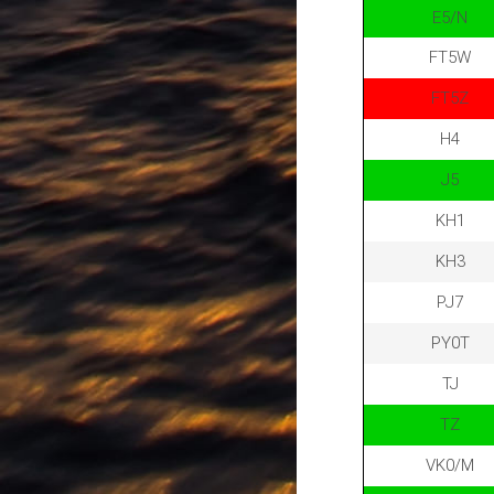
E5/N
FT5W
FT5Z
H4
J5
KH1
KH3
PJ7
PY0T
TJ
TZ
VK0/M