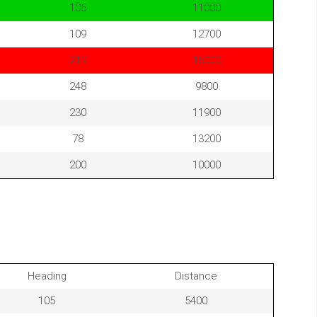
106
11000
109
12700
219
15000
248
9800
230
11900
78
13200
200
10000
Heading
Distance
105
5400