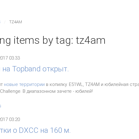
S
TZ4AM
ing items by tag: tz4am
2017 03:33
 на Topband открыт.
ит
новые территории
в копилку. E51WL, TZ4AM и юбилейная стр
Challenge. В диапазонном зачете - юбилей!
s
2017 03:20
тки о DXCC на 160 м.