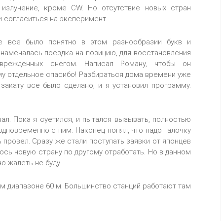
х излучение, кроме CW. Но отсутствие новых стран
и согласиться на эксперимент.
не все было понятно в этом разнообразии букв и
я намечалась поездка на позицию, для восстановления
оврежденных снегом. Написал Роману, чтобы он
ему отдельное спасибо! Разбираться дома времени уже
 закату все было сделано, и я установил программу.
ал. Пока я суетился, и пытался вызывать, полностью
 одновременно с ним. Наконец понял, что надо галочку
ь провел. Сразу же стали поступать заявки от японцев
лось новую страну по другому отработать. Но в данном
о жалеть не буду.
ом диапазоне 60 м. Большинство станций работают там