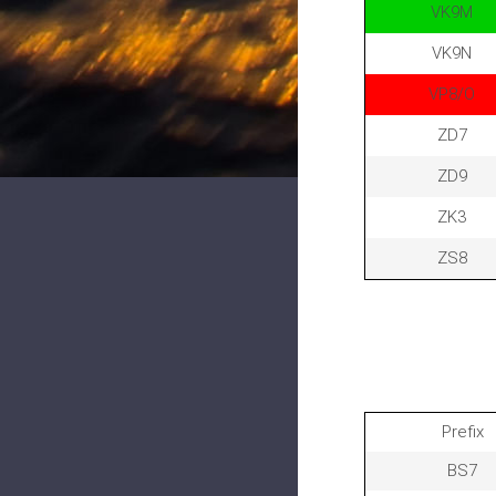
VK9M
VK9N
VP8/O
ZD7
ZD9
ZK3
ZS8
Prefix
BS7