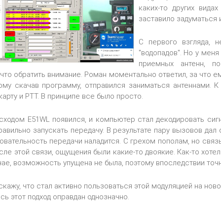
каких-то других вида
заставило задуматься 
С первого взгляда, 
"водопадов". Но у мен
приемных антенн, п
 что обратить внимание. Роман моментально ответил, за что 
ому скачав программу, отправился заниматься антеннами. К
арту и PTT. В принципе все было просто.
ходом E51WL появился, и компьютер стал декодировать сигн
правильно запускать передачу. В результате пару вызовов дал
довательность передачи наладится. С грехом пополам, но связ
осле этой связи, ощущения были какие-то двоякие. Как-то хоте
ае, возможность упущена не была, поэтому впоследствии точн
скажу, что стал активно пользоваться этой модуляцией на нов
есь этот подход оправдан однозначно.