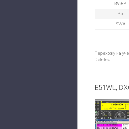
BV9/P
P5
SV/A
Перехожу на учет
Deleted.
E51WL, DXC