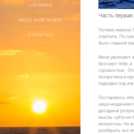
LOW BANDS
Часть первая.
MAGIC BAND 50 MHZ
Почему именно П
STATISTICS
ответить. По пов
было главной пр
Меня увлекают э
бросают тебе, и
суровостью. Эт
Антарктика и пр
подходил под эти
Постараюсь объя
наша неудачная 
досадный резуль
мысль «уйти на 
интересны. Но в
разбирать чья э