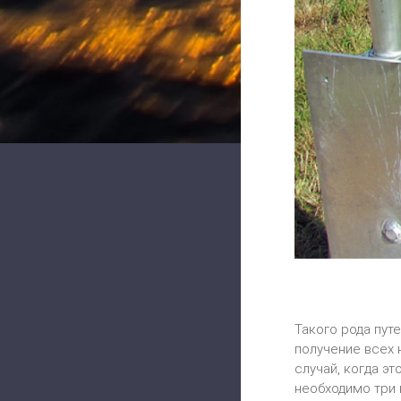
Такого рода пут
получение всех 
случай, когда э
необходимо три 