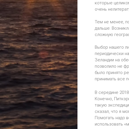
которые целиком
очень нелитерат
Тем не менее, п
дальше. Возникл
сложную географ
Выбор нашего лид
периодически на
Зеландии на обе
позволило не фра
было принято ре
принимать все п
В середине 2018
Конечно, Питкэр
такую экспедици
сказал, что я м
Помогать надо в
использовать «м