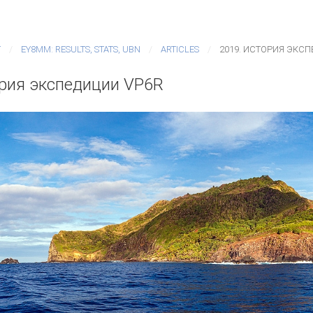
T
EY8MM: RESULTS, STATS, UBN
ARTICLES
2019. ИСТОРИЯ ЭКС
ория экспедиции VP6R