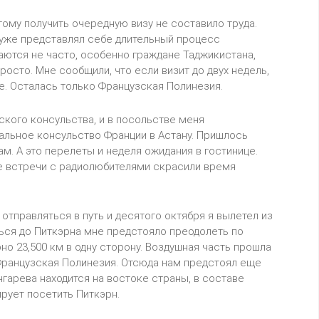
тому получить очередную визу не составило труда.
 уже представлял себе длительный процесс
аются не часто, особенно граждане Таджикистана,
осто. Мне сообщили, что если визит до двух недель,
е. Осталась только Французская Полинезия.
ского консульства, и в посольстве меня
альное консульство Франции в Астану. Пришлось
там. А это перелеты и неделя ожидания в гостинице.
е встречи с радиолюбителями скрасили время
отправляться в путь и десятого октября я вылетел из
ься до Питкэрна мне предстояло преодолеть по
но 23,500 км в одну сторону. Воздушная часть прошла
 Французская Полинезия. Отсюда нам предстоял еще
нгарева находится на востоке страны, в составе
ирует посетить Питкэрн.