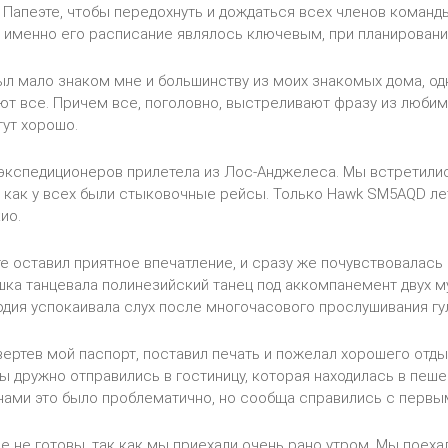
в Папеэте, чтобы передохнуть и дождаться всех членов команды
 именно его расписание являлось ключевым, при планировани
ыл мало знаком мне и большинству из моих знакомых дома, одн
т все. Причем все, поголовно, выстреливают фразу из любимог
тут хорошо.
экспедиционеров прилетела из Лос-Анджелеса. Мы встретили
к как у всех были стыковочные рейсы. Только Hawk SM5AQD лет
ио.
е оставил приятное впечатление, и сразу же почувствовалась
ка танцевала полинезийский танец под аккомпанемент двух м
дия успокаивала слух после многочасового прослушивания гул
вертев мой паспорт, поставил печать и пожелал хорошего отды
ы дружно отправились в гостиницу, которая находилась в пеш
анами это было проблематично, но сообща справились с первы
 не готовы, так как мы приехали очень рано утром. Мы поеха