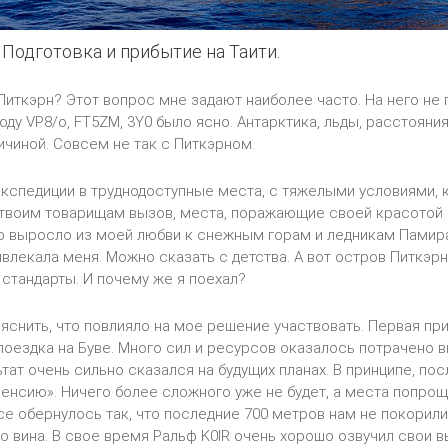
 Подготовка и прибытие на Таити.
иткэрн? Этот вопрос мне задают наиболее часто. На него не
оду VP8/o, FT5ZM, 3Y0 было ясно. Антарктика, льды, расстояния.
ичиной. Совсем не так с Питкэрном.
кспедиции в труднодоступные места, с тяжелыми условиями,
 твоим товарищам вызов, места, поражающие своей красотой 
о выросло из моей любви к снежным горам и ледникам Памира
ивлекала меня. Можно сказать с детства. А вот остров Питкэрн
 стандарты. И почему же я поехал?
снить, что повлияло на мое решение участвовать. Первая при
поездка на Буве. Много сил и ресурсов оказалось потрачено в
тат очень сильно сказался на будущих планах. В принципе, пос
пенсию». Ничего более сложного уже не будет, а места попрощ
се обернулось так, что последние 700 метров нам не покорили
то вина. В свое время Ральф K0IR очень хорошо озвучил свои в