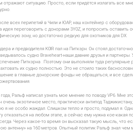
 отражают ситуацию. Просто, если придётся излагать все мне
урно.
осле всех перипетий в Чили и ЮАР, наш контейнер с оборудова
а идея переговорить с донорами 3Y0Z, и попросить оставить 
ическую зону, но достаточно редкую для охотников для DX.
ера и предводителя K0IR пал на Питкэрн. Он стоял достаточно 
ведывалось судно Braveheart-наши давние друзья и партнеры. 
спечение Питкэрна . Поэтому они выполняли туда регулярные ре
хтовать их судно полностью. Это не стоило таких баснословных
шение в главные донорские фонды не обращаться, и все сдела
ожертвования.
 года, Ральф написал узнать мое мнение по поводу VP6. Мне 
н очень экзотичное место, практически антипод Таджикистану,
ю я не особо жаждал. Слишком тепло и просто, подумал я. Одн
огу отказаться на любом этапе, а сейчас ему нужна кое-какая п
сегда. Через какое-то время он высказал такую мысль, что если
ою антенну» на 160 метров. Опытный политик Ральф знал чем 