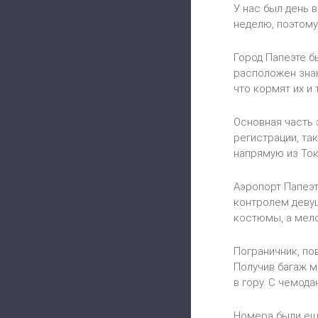
У нас был день 
неделю, поэтому
Город Папеэте б
расположен знаю
что кормят их и 
Основная часть 
регистрации, та
напрямую из Ток
Аэропорт Папеэт
контролем девуш
костюмы, а мело
Пограничник, по
Получив багаж м
в гору. С чемод
Номера были еще