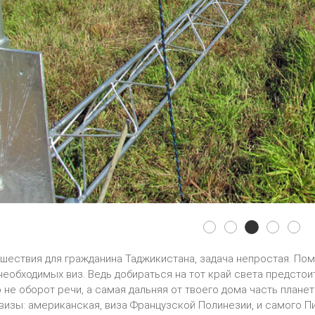
3y0z0
3y0z01
3y0z02
3y0z03
3y
ешествия для гражданина Таджикистана, задача непростая. Пом
необходимых виз. Ведь добираться на тот край света предстоит
то не оборот речи, а самая дальняя от твоего дома часть план
визы: американская, виза Французской Полинезии, и самого П