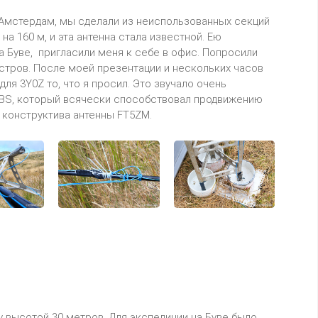
в Амстердам, мы сделали из неиспользованных секций
а 160 м, и эта антенна стала известной. Ею
на Буве, пригласили меня к себе в офис. Попросили
 остров. После моей презентации и нескольких часов
ля 3Y0Z то, что я просил. Это звучало очень
LBS, который всячески способствовал продвижению
 конструктива антенны FT5ZM.
у высотой 30 метров. Для экспедиции на Буве было