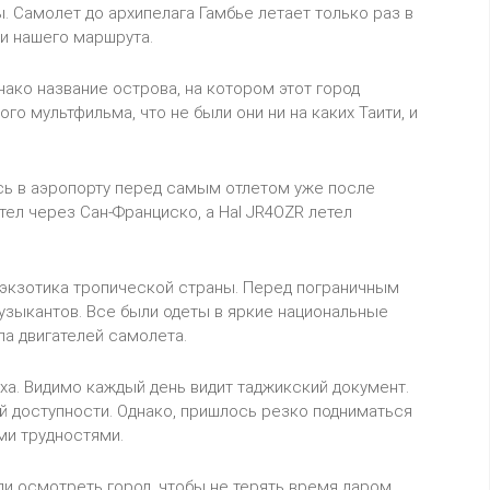
. Самолет до архипелага Гамбье летает только раз в
и нашего маршрута.
ако название острова, на котором этот город
о мультфильма, что не были они ни на каких Таити, и
сь в аэропорту перед самым отлетом уже после
ел через Сан-Франциско, а Hal JR4OZR летел
 экзотика тропической страны. Перед пограничным
узыкантов. Все были одеты в яркие национальные
а двигателей самолета.
ха. Видимо каждый день видит таджикский документ.
ей доступности. Однако, пришлось резко подниматься
ми трудностями.
ли осмотреть город, чтобы не терять время даром.