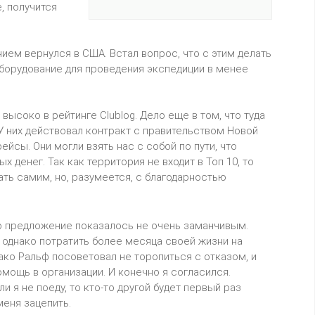
, получится
нием вернулся в США. Встал вопрос, что с этим делать
оборудование для проведения экспедиции в менее
высоко в рейтинге Clublog. Дело еще в том, что туда
У них действовал контракт с правительством Новой
йсы. Они могли взять нас с собой по пути, что
 денег. Так как территория не входит в Топ 10, то
ть самим, но, разумеется, с благодарностью
это предложение показалось не очень заманчивым.
 однако потратить более месяца своей жизни на
ако Ральф посоветовал не торопиться с отказом, и
омощь в организации. И конечно я согласился.
 я не поеду, то кто-то другой будет первый раз
меня зацепить.