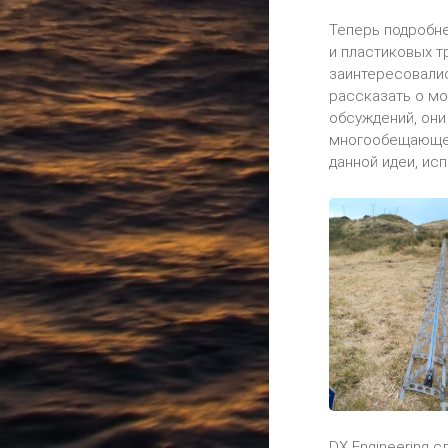
Теперь подробне
и пластиковых тр
заинтересовались
рассказать о мо
обсуждений, они 
многообещающе. 
данной идеи, ис
DX Engineering 