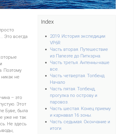
Index
 просто
2019. История экспедиции
.. Это всегда
VP6R
Часть вторая. Путешествие
из Папеэте до Питкэрна.
 которые
Часть третья. Антенны-наше
и
все.
. Поэтому
Часть четвертая. Топбенд.
 никак не
Начало
Часть пятая. Топбенд,
прогулка по острову и
чина – это
паровоз.
пустую. Этот
Часть шестая. Конец приему
ле Буве, была
и карнавал 16 зоны.
е уже не так
Часть седьмая. Окончание и
сь. Не здесь
итоги.
ыводы,