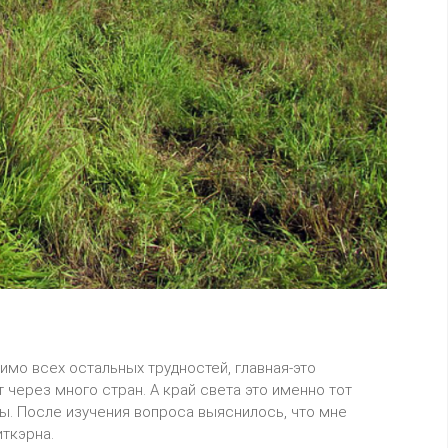
4
0z05
имо всех остальных трудностей, главная-это
 через много стран. А край света это именно тот
еты. После изучения вопроса выяснилось, что мне
иткэрна.