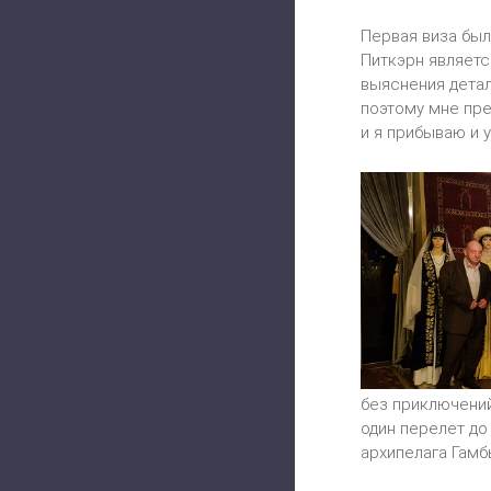
Первая виза был
Питкэрн являетс
выяснения детал
поэтому мне пре
и я прибываю и 
без приключений
один перелет до
архипелага Гамб