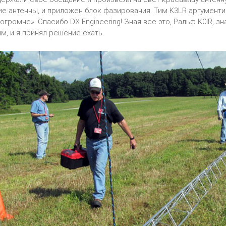
е антенны, и приложен блок фазирования. Тим K3LR аргументиро
огромче». Спасибо DX Engineering! Зная все это, Ральф K0IR, зн
м, и я принял решение ехать.