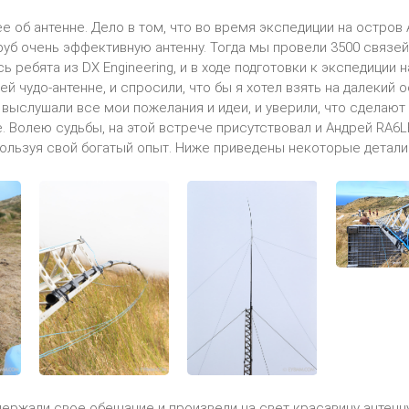
е об антенне. Дело в том, что во время экспедиции на остро
уб очень эффективную антенну. Тогда мы провели 3500 связей н
 ребята из DX Engineering, и в ходе подготовки к экспедиции 
ей чудо-антенне, и спросили, что бы я хотел взять на далекий
выслушали все мои пожелания и идеи, и уверили, что сделают д
Волею судьбы, на этой встрече присутствовал и Андрей RA6
пользуя свой богатый опыт. Ниже приведены некоторые детали
сдержали свое обещание и произвели на свет красавицу антенн