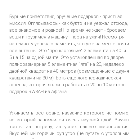
Бурные приветствия, вручение подарков - приятная
миссия. Оглядываюсь - как будто и не уезжал отсюда,
все знакомое и родное! Но время не ждет - бросаем
вещи и грузимся в машину - пора на ужин! Несмотря
на темноту успеваю заметить, что уже на месте почти
все антенны. Это "прошлогодние" 3 элемента на 40 и
5 на 15 на одной мачте. Это установленная во дворе
полноразмерная 5 элементная "яга" на 20, недалеко
двойной квадрат на 40 метров (совмещенные с двумя
квадратами на 30 м). Есть еще логопериодическая
антенна, которая должна работать с 20 по 10 метров -
подарок RW3AH из Афгана.
Ужинаем в ресторане, название которого не помню,
но который запомнился очень вкусной едой. Звучат
тосты за встречу, за успех нашего мероприятия:
Вкуснейший горячий суп угро (не путать с уголовным