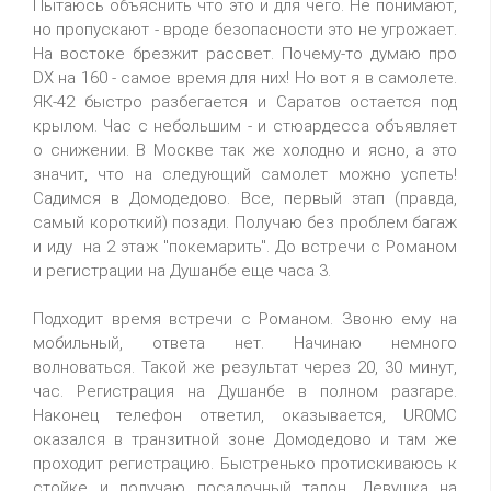
Пытаюсь объяснить что это и для чего. Не понимают,
но пропускают - вроде безопасности это не угрожает.
На востоке брезжит рассвет. Почему-то думаю про
DX на 160 - самое время для них! Но вот я в самолете.
ЯК-42 быстро разбегается и Саратов остается под
крылом. Час с небольшим - и стюардесса объявляет
о снижении. В Москве так же холодно и ясно, а это
значит, что на следующий самолет можно успеть!
Садимся в Домодедово. Все, первый этап (правда,
самый короткий) позади. Получаю без проблем багаж
и иду на 2 этаж "покемарить". До встречи с Романом
и регистрации на Душанбе еще часа 3.
Подходит время встречи с Романом. Звоню ему на
мобильный, ответа нет. Начинаю немного
волноваться. Такой же результат через 20, 30 минут,
час. Регистрация на Душанбе в полном разгаре.
Наконец телефон ответил, оказывается, UR0MC
оказался в транзитной зоне Домодедово и там же
проходит регистрацию. Быстренько протискиваюсь к
стойке и получаю посадочный талон. Девушка на