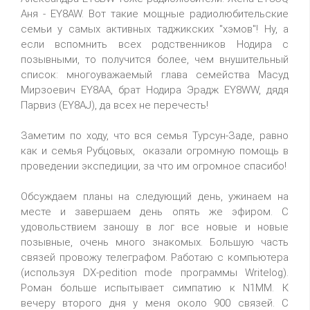
Аня - EY8AW. Вот такие мощные радиолюбительские
семьи у самых активных таджикских "хэмов"! Ну, а
если вспомнить всех родственников Нодира с
позывными, то получится более, чем внушительный
список: многоуважаемый глава семейства Масуд
Мирзоевич EY8AA, брат Нодира Эрадж EY8WW, дядя
Парвиз (EY8AJ), да всех не перечесть!
Заметим по ходу, что вся семья Турсун-Заде, равно
как и семья Рубцовых, оказали огромную помощь в
проведении экспедиции, за что им огромное спасибо!
Обсуждаем планы на следующий день, ужинаем на
месте и завершаем день опять же эфиром. С
удовольствием заношу в лог все новые и новые
позывные, очень много знакомых. Большую часть
связей провожу телеграфом. Работаю с компьютера
(используя DX-pedition mode программы Writelog).
Роман больше испытывает симпатию к N1MM. К
вечеру второго дня у меня около 900 связей. С