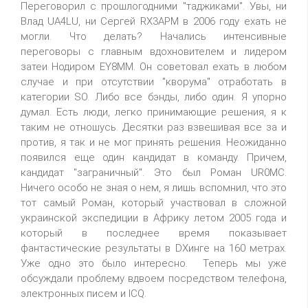
Переговорил с прошлогодними "таджиками". Увы, ни
Влад UA4LU, ни Сергей RX3APM в 2006 году ехать не
могли. Что делать? Начались интенсивные
переговоры с главным вдохновителем и лидером
затеи Нодиром EY8MM. Он советовал ехать в любом
случае и при отсутствии "кворума" отработать в
категории SO. Либо все бэнды, либо один. Я упорно
думал. Есть люди, легко принимающие решения, я к
таким не отношусь. Десятки раз взвешивая все за и
против, я так и не мог принять решения. Неожиданно
появился еще один кандидат в команду. Причем,
кандидат "заграничный". Это был Роман UR0MC.
Ничего особо не зная о нем, я лишь вспомнил, что это
тот самый Роман, который участвовал в сложной
украинской экспедиции в Африку летом 2005 года и
который в последнее время показывает
фантастические результаты в DXинге на 160 метрах.
Уже одно это было интересно. Теперь мы уже
обсуждали проблему вдвоем посредством телефона,
электронных писем и ICQ.