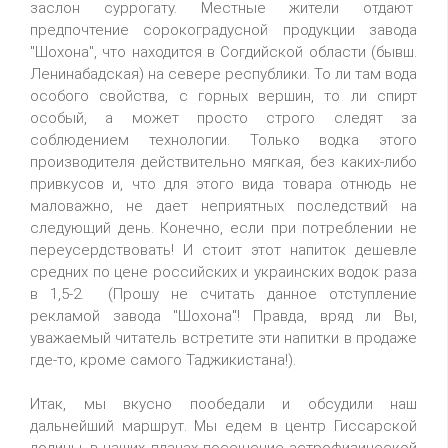
заслон суррогату. Местные жители отдают
предпочтение сорокоградусной продукции завода
"Шохона", что находится в Согдийской области (бывш.
Ленинабадская) на севере республики. То ли там вода
особого свойства, с горных вершин, то ли спирт
особый, а может просто строго следят за
соблюдением технологии. Только водка этого
производителя действительно мягкая, без каких-либо
привкусов и, что для этого вида товара отнюдь не
маловажно, не дает неприятных последствий на
следующий день. Конечно, если при потреблении не
переусердствовать! И стоит этот напиток дешевле
средних по цене российских и украинских водок раза
в 1,5-2. (Прошу не считать данное отступление
рекламой завода "Шохона"! Правда, вряд ли Вы,
уважаемый читатель встретите эти напитки в продаже
где-то, кроме самого Таджикистана!).
Итак, мы вкусно пообедали и обсудили наш
дальнейший маршрут. Мы едем в центр Гиссарской