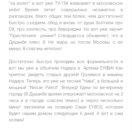
"за взлет" и вот уже ТУ-154 взмывает в московское
небо! Время летит совершенно незаметно в
разговорах, благо общих тем более, чем достаточно!
Быстро съедаем обед и вновь от души болтаем про
DX, про контесты, про бевериджи: Но вот уже звучит
"Пристегните ремни"! Стюардесса объявляет, что в
Душанбе плюс 8. Не жара, но после Москвы с ее
минус 8 совсем неплохо!
Достаточно быстро проходим все формальности и
вот мы уже в объятиях Нодира и Артема EY8BA! Как
приятно увидеть старых друзей! Грузимся в машину
Нодира. Теперь это уже не тесная "Нива", а большой и
мощный "Nissan Patrol". Вперед! Едем по вечернему
городу (В Душанбе время опережает московское на 2
часа и в городе совсем темно) и через несколько
минут заезжаем на позицию Саши EY8CQ, которая
будет нашим домом следующие 6 дней. А вот и сам
хозяин!