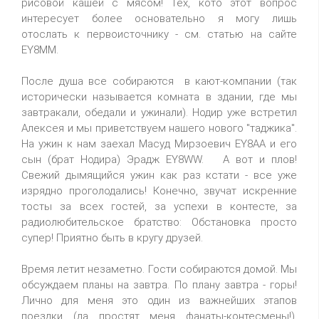
рисовой кашей с мясом! Тех, кото этот вопрос
интересует более основательно я могу лишь
отослать к первоисточнику - см. статью на сайте
EY8MM.
После душа все собираются в кают-компании (так
исторически называется комната в здании, где мы
завтракали, обедали и ужинали). Нодир уже встретил
Алексея и мы приветствуем нашего нового "таджика".
На ужин к нам заехал Масуд Мирзоевич EY8AA и его
сын (брат Нодира) Эрадж EY8WW. А вот и плов!
Свежий дымящийся ужин как раз кстати - все уже
изрядно проголодались! Конечно, звучат искренние
тосты за всех гостей, за успехи в контесте, за
радиолюбительское братство: Обстановка просто
супер! Приятно быть в кругу друзей.
Время летит незаметно. Гости собираются домой. Мы
обсуждаем планы на завтра. По плану завтра - горы!
Лично для меня это один из важнейших этапов
поездки (да простят меня фанаты-контесмены!).