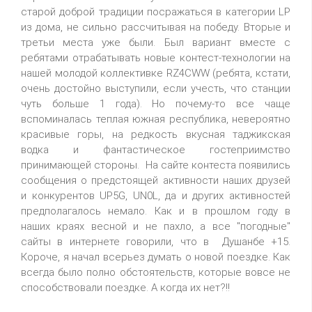
старой доброй традиции посражаться в категории LP
из дома, не сильно рассчитывая на победу. Вторые и
третьи места уже были. Был вариант вместе с
ребятами отрабатывать новые контест-технологии на
нашей молодой коллективке RZ4CWW (ребята, кстати,
очень достойно выступили, если учесть, что станции
чуть больше 1 года). Но почему-то все чаще
вспоминалась теплая южная республика, невероятно
красивые горы, на редкость вкусная таджикская
водка и фантастическое гостеприимство
принимающей стороны. На сайте контеста появились
сообщения о предстоящей активности наших друзей
и конкурентов UP5G, UN0L, да и других активностей
предполагалось немало. Как и в прошлом году в
наших краях весной и не пахло, а все "погодные"
сайты в интернете говорили, что в Душанбе +15.
Короче, я начал всерьез думать о новой поездке. Как
всегда было полно обстоятельств, которые вовсе не
способствовали поездке. А когда их нет?!!