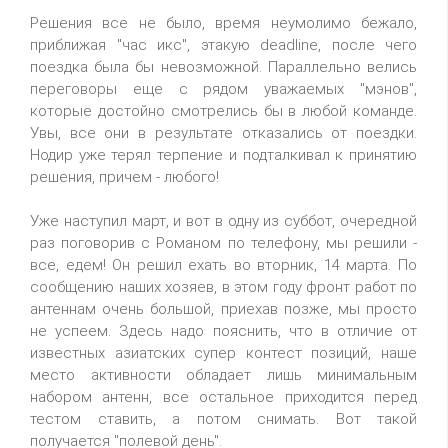
Решения все не было, время неумолимо бежало,
приближая "час икс", этакую deadline, после чего
поездка была бы невозможной. Параллельно велись
переговоры еще с рядом уважаемых "мэнов",
которые достойно смотрелись бы в любой команде.
Увы, все они в результате отказались от поездки.
Нодир уже терял терпение и подталкивал к принятию
решения, причем - любого!
Уже наступил март, и вот в одну из суббот, очередной
раз поговорив с Романом по телефону, мы решили -
все, едем! Он решил ехать во вторник, 14 марта. По
сообщению наших хозяев, в этом году фронт работ по
антеннам очень большой, приехав позже, мы просто
не успеем. Здесь надо пояснить, что в отличие от
известных азиатских супер контест позиций, наше
место активности обладает лишь минимальным
набором антенн, все остальное приходится перед
тестом ставить, а потом снимать. Вот такой
получается "полевой день".