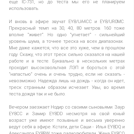
еще IC-731, но до теста мы его не планируем
использовать.
И вновь в эфире звучат EY8/UA4CC и EY8/UR0MC.
Прекрасный темп на 30, 40, 80 метров. 160 тоже
вполне "живет". Но одно "угнетает" - сильнейший
уровень шума, а точнее треска на всех диапазонах.
Мне даже кажется, что все это хуже, чем в прошлом
году. Скажу, что этот треск сильно сказался на нашей
работе и в тесте. Буквально в нескольких метрах
проходит высоковольтная ЛЭП и бороться с этой
"напастью" очень и очень трудно, если не сказать -
невозможно. Надежда лишь на дождь - когда он идет,
треск странным образом исчезает. Увы, во время
теста дождя так и не было.
Вечером заезжает Нодир со своими сыновьями. Заур
EY8CC и Замир EY8DD несмотря на свой юный
возраст уже имеют позывные и весьма уверенно
ведут себя в эфире. Кстати, дети Саши - Илья EY8DQ и
Александра EY8BW тоже радиолюбители. Жена EY8CQ