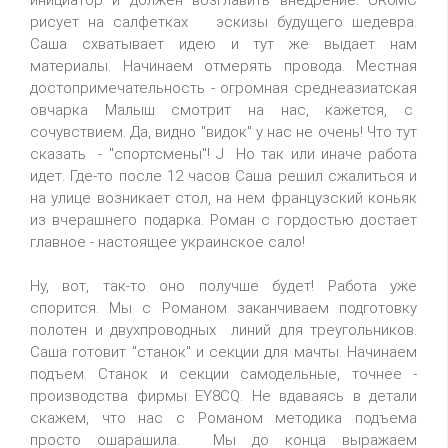
инициатор и должен возглавить внедрение. UR0MC
рисует на салфетках эскизы будущего шедевра.
Саша схватывает идею и тут же выдает нам
материалы. Начинаем отмерять провода. Местная
достопримечательность - огромная среднеазиатская
овчарка Малыш смотрит на нас, кажется, с
сочувствием. Да, видно "видок" у нас не очень! Что тут
сказать - "спортсмены"! J Но так или иначе работа
идет. Где-то после 12 часов Саша решил сжалиться и
на улице возникает стол, на нем французский коньяк
из вчерашнего подарка. Роман с гордостью достает
главное - настоящее украинское сало!
Ну, вот, так-то оно получше будет! Работа уже
спорится. Мы с Романом заканчиваем подготовку
полотен и двухпроводных линий для треугольников.
Саша готовит "станок" и секции для мачты. Начинаем
подъем. Станок и секции самодельные, точнее -
производства фирмы EY8CQ. Не вдаваясь в детали
скажем, что нас с Романом методика подъема
просто ошарашила. Мы до конца выражаем