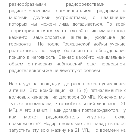
разнообразными радиосредствами -
радиотелесокпами, загоризонтными радарами и
многими другими устройствами, о назначении
которых мы можем лишь догадываться. По всей
территории высятся мачты (до 50 с лишним метров),
какие-то замысловатые антенны, уходящие до
горизонта. Но после Гражданской войны ученые
разъехались по миру, большинство оборудования
пришло в негодность. Сейчас какой-то минимальный
объем оптических наблюдений еще проводится,
радиотелескопы же не действуют совсем.
Нас ведут на площадку, где расположена уникальная
антенна. Это комбинация из 16 (!) пятиэлементных
волновых каналов на диапазон 20 МГц. Конечно, мы
тут же вспоминаем, что любительский диапазон - 21
МГц. А это значит: Наши догадки подтверждаются. Ну
как может радиолюбитель упустить такую
возможность?! Нодир несколько лет назад пытался
запустить эту всю махину на 21 МГц. Но времени на