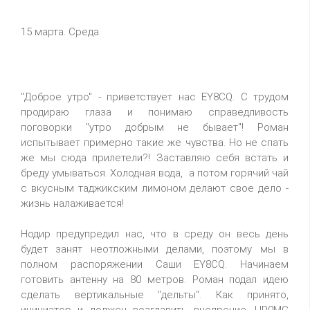
15 марта. Среда.
"Доброе утро" - приветствует нас EY8CQ. С трудом
продираю глаза и понимаю справедливость
поговорки "утро добрым не бывает"! Роман
испытывает примерно такие же чувства. Но не спать
же мы сюда прилетели?! Заставляю себя встать и
бреду умываться. Холодная вода, а потом горячий чай
с вкусным таджикским лимоном делают свое дело -
жизнь налаживается!
Нодир предупредил нас, что в среду он весь день
будет занят неотложными делами, поэтому мы в
полном распоряжении Саши EY8CQ. Начинаем
готовить антенну на 80 метров. Роман подал идею
сделать вертикальные "дельты". Как принято,