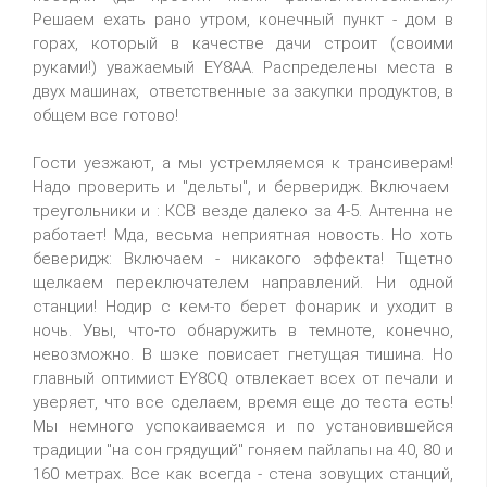
Решаем ехать рано утром, конечный пункт - дом в
горах, который в качестве дачи строит (своими
руками!) уважаемый EY8AA. Распределены места в
двух машинах, ответственные за закупки продуктов, в
общем все готово!
Гости уезжают, а мы устремляемся к трансиверам!
Надо проверить и "дельты", и берверидж. Включаем
треугольники и : КСВ везде далеко за 4-5. Антенна не
работает! Мда, весьма неприятная новость. Но хоть
беверидж: Включаем - никакого эффекта! Тщетно
щелкаем переключателем направлений. Ни одной
станции! Нодир с кем-то берет фонарик и уходит в
ночь. Увы, что-то обнаружить в темноте, конечно,
невозможно. В шэке повисает гнетущая тишина. Но
главный оптимист EY8CQ отвлекает всех от печали и
уверяет, что все сделаем, время еще до теста есть!
Мы немного успокаиваемся и по установившейся
традиции "на сон грядущий" гоняем пайлапы на 40, 80 и
160 метрах. Все как всегда - стена зовущих станций,