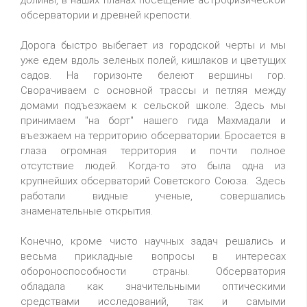
долины, в наших планах посещение астрофизической
обсерватории и древней крепости.
Дорога быстро выбегает из городской черты и мы
уже едем вдоль зеленых полей, кишлаков и цветущих
садов. На горизонте белеют вершины гор.
Сворачиваем с основной трассы и петляя между
домами подъезжаем к сельской школе. Здесь мы
принимаем "на борт" нашего гида Махмадали и
въезжаем на территорию обсерватории. Бросается в
глаза огромная территория и почти полное
отсутствие людей. Когда-то это была одна из
крупнейших обсерваторий Советского Союза. Здесь
работали видные ученые, совершались
знаменательные открытия.
Конечно, кроме чисто научных задач решались и
весьма прикладные вопросы в интересах
обороноспособности страны. Обсерватория
обладала как значительными оптическими
средствами исследований, так и самыми