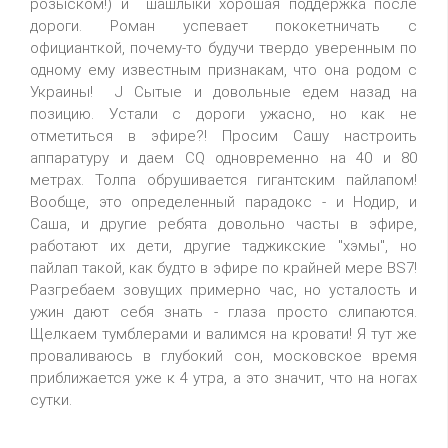
розыском!) и шашлыки хорошая поддержка после
дороги. Роман успевает пококетничать с
официанткой, почему-то будучи твердо уверенным по
одному ему известным признакам, что она родом с
Украины! J Сытые и довольные едем назад на
позицию. Устали с дороги ужасно, но как не
отметиться в эфире?! Просим Сашу настроить
аппаратуру и даем CQ одновременно на 40 и 80
метрах. Толпа обрушивается гигантским пайлапом!
Вообще, это определенный парадокс - и Нодир, и
Саша, и другие ребята довольно часты в эфире,
работают их дети, другие таджикские "хэмы", но
пайлап такой, как будто в эфире по крайней мере BS7!
Разгребаем зовущих примерно час, но усталость и
ужин дают себя знать - глаза просто слипаются.
Щелкаем тумблерами и валимся на кровати! Я тут же
проваливаюсь в глубокий сон, московское время
приближается уже к 4 утра, а это значит, что на ногах
сутки.