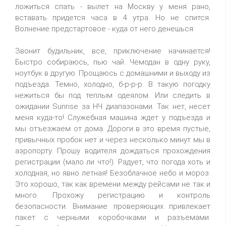
ложиться спать - вылет на Москву у меня рано,
вставать придется часа в 4 утра. Но не спится.
Волнение предстартовое - куда от него денешься:
Звонит будильник, все, приключение начинается!
Быстро собираюсь, пью чай. Чемодан в одну руку,
ноутбук в другую. Прощаюсь с домашними и выходу из
подъезда. Темно, холодно, б-р-р-р. В такую погодку
нежиться бы под теплым одеялом. Или следить в
ожидании Sunrise за НЧ диапазонами. Так нет, несет
меня куда-то! Служебная машина ждет у подъезда и
мы отъезжаем от дома. Дороги в это время пустые,
привычных пробок нет и через несколько минут мы в
аэропорту. Прошу водителя дождаться прохождения
регистрации (мало ли что!). Радует, что погода хоть и
холодная, но явно летная! Безоблачное небо и мороз.
Это хорошо, так как времени между рейсами не так и
много. Прохожу регистрацию и контроль
безопасности. Внимание проверяющих привлекает
пакет с черными коробочками и разъемами.