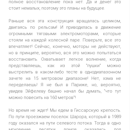
полное восстановление пока нет. Да и денег это
стоит немалых, поэтому это планы на будущее.
Раньше вся эта конструкция вращалась целиком,
двигаясь по рельсам! И приводилась в движение
огромными тяговыми электромоторами, которые
стояли на каждой колесной паре. Поверьте, все это
впечатляет! Сейчас, конечно, моторы не действуют,
но в принципе, вероятно, вся это можно попытаться
восстановить. Охватывает легкое волнение, когда
представляешь, как из этой "пушки" можно
выстрелить в каком-либо тесте в однодиапазонном
зачете на 15 метровом диапазоне! Нет, хэма не
переделаешь! Я не был в Париже, но, вероятно,
увидев Эйфелеву башню начал бы думать, "что тут
можно повесить на 160 метров"!
Но время не ждет! Мы едем в Гиссарскую крепость.
По пути проезжаем поселок Шарора, который в 1989
году оказался на пути селевого потока. Тогда в одно
мгновение десятки домов оказались под