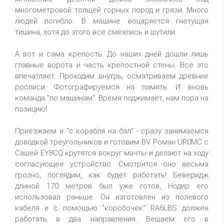
многометровой толщей горных пород и грязи. Много
людей погибло. В машине воцаряется гнетущая
тишина, хотя до этого все смеялись и шутили:
А вот и сама крепость. До наших дней дошли лишь
главные ворота и часть крепостной стены. Все это
впечатляет. Проходим внутрь, осматриваем древние
росписи. Фотографируемся на память. И вновь
команда "по машинам". Время поджимает, нам пора на
позицию!
Приезжаем и "с корабля на бал" - сразу занимаемся
доводкой треугольников и готовим BV. Роман UR0MC с
Сашей EY8CQ крутятся вокруг мачты и делают на ходу
согласующее устройство. Смотрится оно весьма
грозно, поглядим, как будет работать! Беверидж
длиной 170 метров был уже готов, Нодир его
использовал раньше. Он изготовлен из полевого
кабеля и с помощью "коробочек" RA6LBS должен
работать в два направления. Вешаем его в