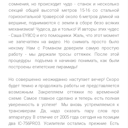
сомнения, но происходит чудо - станок и несколько
секций общей высотой метров 15-16 со стальной
горизонтальной траверсой около 6 метров длиной на
вершине, поднимаются с земли в сборе безо всяких
механизмов! Чудеса, да и только! И авторы этих чудес
- Саша EY8CQ и его помощники. Жаль, что этот момент
не запечатлен на видео. Но снимать просто было
некому. Нам с Романом доверили самую простую
работу - мы держали тросы оттяжек. После этой
процедуры подъема я начинаю понимать, как были
построены египетские пирамиды!
Но совершенно неожиданно наступает вечер! Скоро
будет темно и продолжать работы не представляется
возможным. Закрепляем оттяжки по временной
схеме. Самое главное сделано и теперь есть полная
уверенность в успехе! Мы вновь устремляемся к
трансиверам. Да, надо сказать пару слов про
аппаратуру. В отличие от 2005 года сегодня на позиции
два IC-756PRO3. Усилители остались прежние. Есть