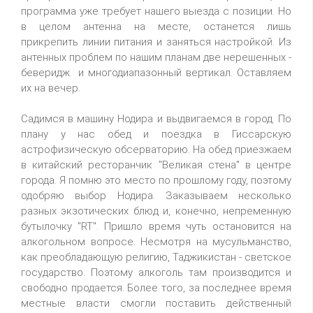
программа уже требует нашего выезда с позиции. Но
в целом антенна на месте, останется лишь
прикрепить линии питания и заняться настройкой. Из
антенных проблем по нашим планам две нерешенных -
беверидж и многодиапазонный вертикал. Оставляем
их на вечер.
Садимся в машину Нодира и выдвигаемся в город. По
плану у нас обед и поездка в Гиссарскую
астрофизическую обсерваторию. На обед приезжаем
в китайский ресторанчик "Великая стена" в центре
города. Я помню это место по прошлому году, поэтому
одобряю выбор Нодира. Заказываем несколько
разных экзотических блюд и, конечно, непременную
бутылочку "RT". Пришло время чуть остановится на
алкогольном вопросе. Несмотря на мусульманство,
как преобладающую религию, Таджикистан - светское
государство. Поэтому алкоголь там производится и
свободно продается. Более того, за последнее время
местные власти смогли поставить действенный