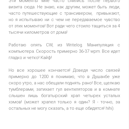
Эти моменты мне часто снились после первого
визита сюда. Не знаю, как другим, может быть люди,
часто путешествующие с трансивером, привыкают,
но я испытываю ни с чем не передаваемое чувство
от этих моментов! Вот ради чего стоило тащиться за 4
тысячи километров от дома!
Работаю опять CW, из Writelog. Манипуляция с
компьютера. Скорость примерно 36-37 wpm. Все идет
гладко и четко! Кайф!
Но все хорошее кончается! Доведя число связей
примерно до 1200 я понимаю, что в Душанбе уже
скоро утро, а нас обещали поднять рано! Все, щелкаю
тумблерами, затихает гул вентиляторов и в комнате
слышен лишь богатырский храп четырех усталых
хэмов! (может храпел только я один? Я - точно, за
остальных не могу сказать, а то еще обидятся! hihi).