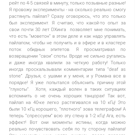
рейт по 4-5 связей в минуту, только позывные разные!
Я провожу эксперименты - на сколько реально смогу
растянуть пайлап? Сразу оговорюсь, что это только
был эксперимент. Я считаю, что какой-то опыт за
свои почти 30 лет DXинга позволяет мне понимать,
что есть "моветон" в этом деле и как надо управлять
пайлапом, чтобы не получить и в эфире и в кластере
поток обидных эпитетов. Я просматривал по
возвращении "свои" споты. Вроде не сильно ругались
и даже иногда хвалили за четкую работу! Только
иногда проскальзывали комментарии типа "deaf as
stone". Друзья, с ушами и у меня, и у Романа все в
порядке! Я уже попытался объяснить причину этой
"глухоты". Хотя, каждый волен в таких ситуациях
вспомнить о не очень хороших танцорах! Так вот,
пайлап на 40-ке легко растягивался на 10 кГц! Это
были 10 кГц хорошего, "плотного" зова телеграфом! А
теперь "спрессуем" всю эту стену в 1-2 кГц! Ага, есть
эффект! Вот они моменты истины, когда можно
реально почувствовать себя по ту сторону пайлапа!