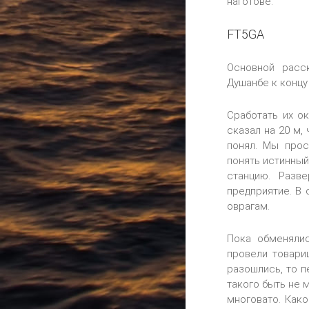
наготове.
FT5GA
Основной расс
Душанбе к концу
Сработать их о
сказал на 20 м,
понял. Мы прос
понять истинный
станцию. Разв
предприятие. В 
оврагам.
Пока обменяли
провели товари
разошлись, то п
такого быть не 
многовато. Како