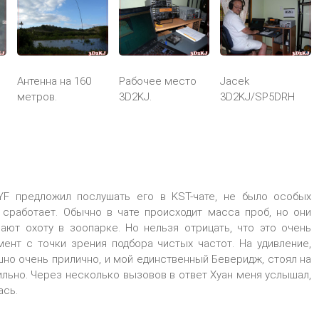
Антенна на 160
Рабочее место
Jacek
о
метров.
3D2KJ.
3D2KJ/SP5DRH
YF предложил послушать его в KST-чате, не было особых
о сработает. Обычно в чате происходит масса проб, но они
ают охоту в зоопарке. Но нельзя отрицать, что это очень
мент с точки зрения подбора чистых частот. На удивление,
но очень прилично, и мой единственный Беверидж, стоял на
ильно. Через несколько вызовов в ответ Хуан меня услышал,
ась.