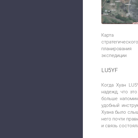
Карта
стратегическог
планирования
экспедиции.
LU5YF
Когда Хуан LU5
надежд, что эт
больше напомин
удобный инстру
Хуана было слыш
него почти прав
и связь состоял