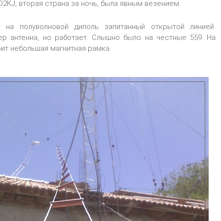
D2KJ, вторая страна за ночь, была явным везением.
т на полуволновой диполь запитанный открытой линией.
ер антенна, но работает. Слышно было на честные 559. На
оит небольшая магнитная рамка.