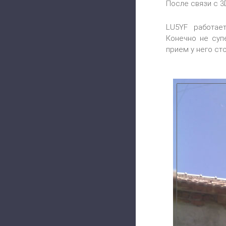
После связи с 3
LU5YF работае
Конечно не суп
прием у него ст