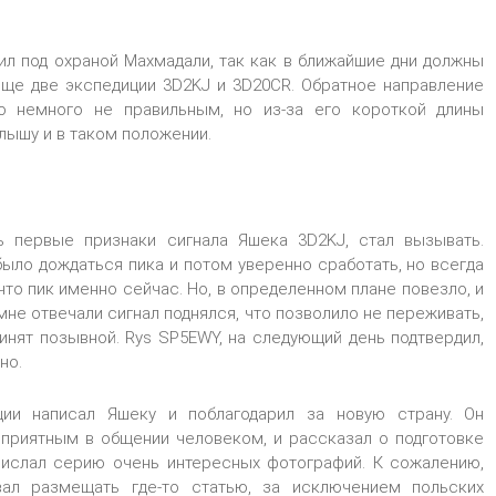
ил под охраной Махмадали, так как в ближайшие дни должны
еще две экспедиции 3D2KJ и 3D20СR. Обратное направление
о немного не правильным, но из-за его короткой длины
слышу и в таком положении.
ь первые признаки сигнала Яшека 3D2KJ, стал вызывать.
ыло дождаться пика и потом уверенно сработать, но всегда
что пик именно сейчас. Но, в определенном плане повезло, и
мне отвечали сигнал поднялся, что позволило не переживать,
инят позывной. Rys SP5EWY, на следующий день подтвердил,
но.
ции написал Яшеку и поблагодарил за новую страну. Он
 приятным в общении человеком, и рассказал о подготовке
рислал серию очень интересных фотографий. К сожалению,
вал размещать где-то статью, за исключением польских