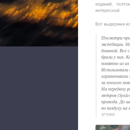
изданий, поэт
интересной.
Вот выдержки из
Посмотри при
экспедиции. Н
длинной. Все 
брали у них. 
понятно из их
Использовали 
ограничивали
за плохого пов
На передачу р
метров (Spide
провода. До 
по воздуху на
SP5DRH