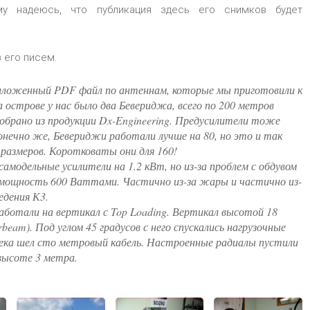
ому надеюсь, что публикация здесь его снимков будет
 его писем.
ложенный PDF файл по антеннам, которые мы приготовили к
а острове у нас было два Бевериджа, всего по 200 метров
собрано из продукции Dx-Engineering. Предусилители тоже
Конечно же, Бевериджи работали лучше на 80, но это и так
 размеров. Коротковаты они для 160!
самодельные усилители на 1.2 кВт, но из-за проблем с обдувом
 мощность 600 Ваттами. Частично из-за жары и частично из-
едения К3.
аботали на вертикал с Top Loading. Вертикал высотой 18
rbeam). Под углом 45 градусов с него спускались нагрузочные
шека шел сто метровый кабель. Настроенные радиалы пустили
 высоте 3 метра.