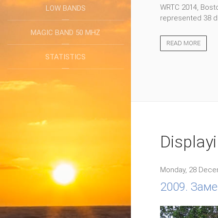
WRTC 2014, Boston
LOW BANDS
represented 38 di
MAGIC BAND 50 MHZ
READ MORE
STATISTICS
Display
Monday, 28 Dece
2009. Заме