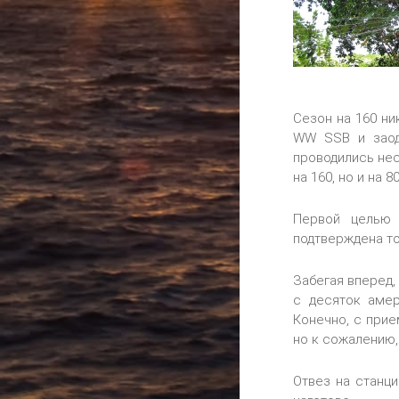
Сезон на 160 ни
WW SSB и заод
проводились не
на 160, но и на 
Первой целью 
подтверждена то
Забегая вперед,
с десяток амер
Конечно, с при
но к сожалению,
Отвез на станц