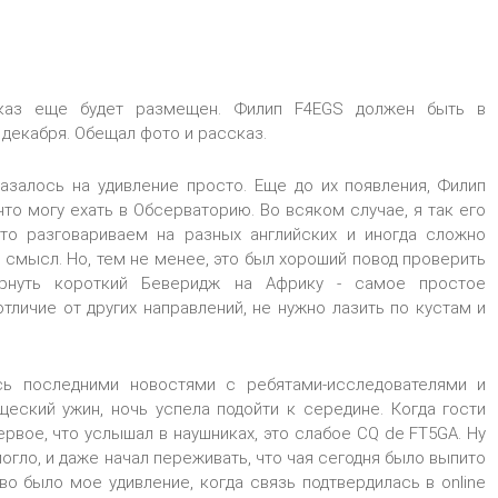
каз еще будет размещен. Филип F4EGS должен быть в
 декабря. Обещал фото и рассказ.
казалось на удивление просто. Еще до их появления, Филип
 что могу ехать в Обсерваторию. Во всяком случае, я так его
то разговариваем на разных английских и иногда сложно
 смысл. Но, тем не менее, это был хороший повод проверить
ернуть короткий Беверидж на Африку - самое простое
отличие от других направлений, не нужно лазить по кустам и
сь последними новостями с ребятами-исследователями и
щеский ужин, ночь успела подойти к середине. Когда гости
ервое, что услышал в наушниках, это слабое CQ de FT5GA. Ну
могло, и даже начал переживать, что чая сегодня было выпито
во было мое удивление, когда связь подтвердилась в online