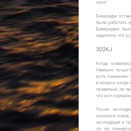
логе!
Беверидж остав
были работать 
Бевериджа был
надеялся, что у
3D2KJ
Когда появилис
Наверно лучше б
есть сомнение, 
в момент когда 
правильно ли пр
что все нормаль
После экспеди
оказался очень
экспедиции и п
он не планиро