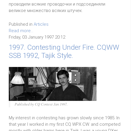
проводили всякие проводочки и подсоединяли
великое множество всяких штучек.
Published in
Articles
Read more...
Friday, 03 January 1997 20:12
1997. Contesting Under Fire. CQWW
SSB 1992, Tajik Style.
Published by CQ Contest Jan 1997.
My interest in contesting has grown slowly since 1985. In
that year I worked in my first CQ WPX CW. and competed
mostly with older hams here in Tajik. I was a young DXer.