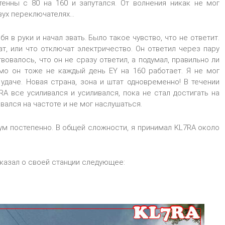
енны с 80 на 160 и запутался. От волнения никак не мог
ух переключателях...
я в руки и начал звать. Было такое чувство, что не ответит.
ат, или что отключат электричество. Он ответил через пару
твовалось, что он не сразу ответил, а подумал, правильно ли
имо он тоже не каждый день EY на 160 работает. Я не мог
удаче. Новая страна, зона и штат одновременно! В течении
RA все усиливался и усиливался, пока не стал достигать на
авался на частоте и не мог наслушаться.
ум постепенно. В общей сложности, я принимал KL7RA около
казал о своей станции следующее: