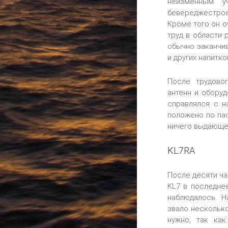
неизменным у
бевереджестро
Кроме того он о
труд в области 
обычно заканчив
и других напитко
После трудово
антенн и оборуд
справлялся с н
положено по па
ничего выдающе
KL7RA
После десяти ча
KL7 в последне
наблюдалось. Н
звало несколько
нужно, так ка