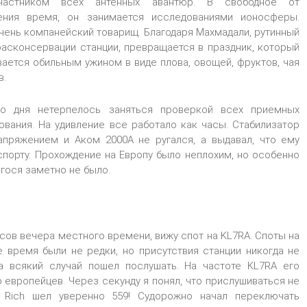
частником всех антенных авантюр. В свободное от
ения время, он занимается исследованиями ионосферы.
чень компанейский товарищ. Благодаря Махмадали, рутинный
расконсервации станции, превращается в праздник, который
ается обильным ужином в виде плова, овощей, фруктов, чая
в.
го дня нетерпелось заняться проверкой всех приемных
ования. На удивление все работало как часы. Стабилизатор
апряжением и Аком 2000А не ругался, а выдавал, что ему
спорту. Прохождение на Европу было неплохим, но особенно
гося заметно не было.
сов вечера местного времени, вижу спот на KL7RA. Споты на
е время были не редки, но присутствия станции никогда не
а всякий случай пошел послушать. На частоте KL7RA его
 европейцев. Через секунду я понял, что прислушиваться не
к Rich шел уверенно 559! Судорожно начал переключать