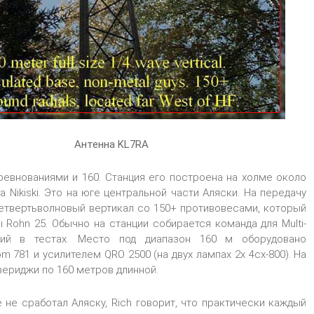
Антенна KL7RA
ревнованиями и 160. Станция его построена на холме около
а Nikiski. Это на юге центральной части Аляски. На передачу
четвертьволновый вертикал со 150+ противовесами, который
 Rohn 25. Обычно на станции собирается команда для Multi-
ений в тестах. Место под диапазон 160 м оборудовано
m 781 и усилителем QRO 2500 (на двух лампах 2x 4cx-800). На
вериджи по 160 метров длинной.
е не сработал Аляску, Rich говорит, что практически каждый