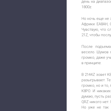
день на диапазо
1800z.
Но ночь еще не 
Африки. EA8AH, 
Чувствую, что 
21Z, чтобы посл
После подъема
весело. Шумов 
громко, даже уч
в принципе.
В 2144Z зовет K8
разыгрывает. Те
громко, но и то
K8PO. И никаки
думаю, пусть ра
QRZ никого нет.
Но уже не так 