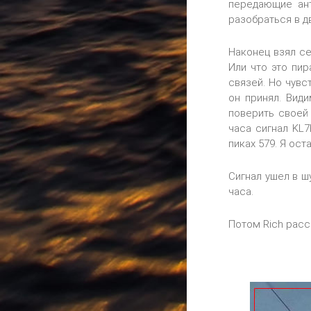
передающие ант
разобраться в дв
Наконец взял себ
Или что это пир
связей. Но чувс
он принял. Вид
поверить своей 
часа сигнал KL7
пиках 579. Я ост
Сигнал ушел в ш
часа.
Потом Rich расс