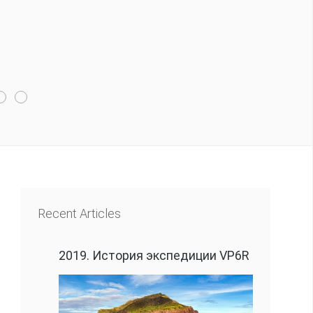
m 29 qualifying regions around the world. Competitors
Recent Articles
2019. История экспедиции VP6R