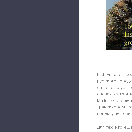
Rich увлечен со
русского городк
он использует 
сделан из мачты
Multi выступл
трансивером Ico
прием у него Бе
Для тех, кто ещ