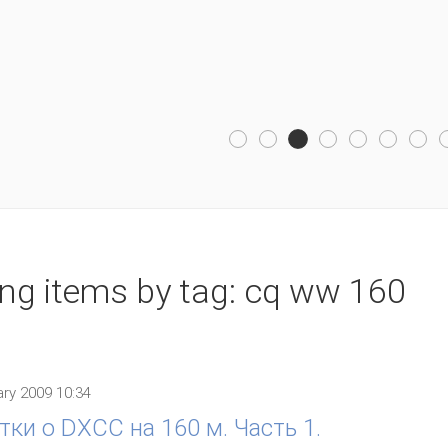
, USA. Picture gallery. WRTC2014 included 59 competing teams fro
fferent countries. 254 photos.
ing items by tag: cq ww 160
ry 2009 10:34
тки о DXCC на 160 м. Часть 1.