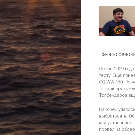
Начало сезона
Сезон 2009 года
тесту. Еще при
CQ WW 160. Немн
так как прохожд
Топбендеров еще
Наконец удалось
выбраться в Об
мы установили в
провел на обсер