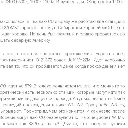
не 0400-0600z, 1000z-1200z. И лучшее для DXing время 1400z-
закончилась. В 18Z даю CQ и сразу же работаю две станции с
CT3/OM3GI просто грохочут. Собирается Европейский Pile-up.
слышат хорошо. Но день был тяжелый и решаю прерваться до
ушать северную Америку.
 застаю остатки японского прохождения. Европа зовет
практически нет. В 2137Z зовет Jeff VY2ZM. Идет необычно
итывая то, что он пробивается даже когда прохожденеия нет
PO. Идет на 579. В голове появляется мысль, что меня кто-то
оретически есть несколько станций, которые могут идти так
, при условии выдающегося прохода. А тут малоизвестный мне
х прилюдий прохождения в виде W1, W2. Сразу тебе W8. Ну,
зыгрывают. Посмотрим, чем это кончится. И как назло, после
 Восемь минут даю CQ безрезультатно. Наконец зовет W1MK.
громоко как K8PO, а на 579. Думаю, что наверно шутники