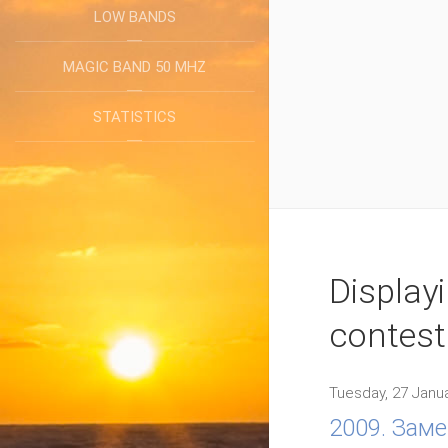
WRTC 2014, Boston
LOW BANDS
represented 38 di
MAGIC BAND 50 MHZ
READ MORE
STATISTICS
Display
contest
Tuesday, 27 Janua
2009. Заме