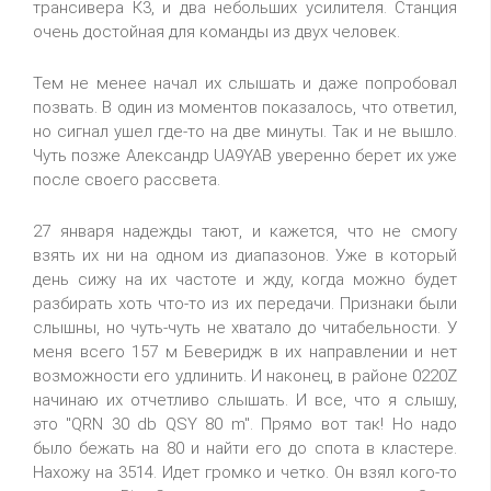
трансивера К3, и два небольших усилителя. Станция
очень достойная для команды из двух человек.
Тем не менее начал их слышать и даже попробовал
позвать. В один из моментов показалось, что ответил,
но сигнал ушел где-то на две минуты. Так и не вышло.
Чуть позже Александр UA9YAB уверенно берет их уже
после своего рассвета.
27 января надежды тают, и кажется, что не смогу
взять их ни на одном из диапазонов. Уже в который
день сижу на их частоте и жду, когда можно будет
разбирать хоть что-то из их передачи. Признаки были
слышны, но чуть-чуть не хватало до читабельности. У
меня всего 157 м Беверидж в их направлении и нет
возможности его удлинить. И наконец, в районе 0220Z
начинаю их отчетливо слышать. И все, что я слышу,
это "QRN 30 db QSY 80 m". Прямо вот так! Но надо
было бежать на 80 и найти его до спота в кластере.
Нахожу на 3514. Идет громко и четко. Он взял кого-то