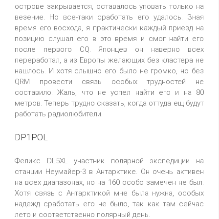
острове закрывается, оставалось уповать только на
везение. Но все-таки сработать его удалось. Зная
время его восхода, я практически каждый приезд на
позицию слушал его в это время и смог найти его
после первого CQ. Японцев он наверно всех
переработал, а из Европы желающих без кластера не
нашлось. И хотя слышно его было не громко, но без
QRM провести связь особых трудностей не
составило. Жаль, что не успел найти его и на 80
метров. Теперь трудно сказать, когда оттуда ещ будут
работать радиолюбители.
DP1POL
Феликс DL5XL участник полярной экспедиции на
станции Неумайер-3 в Антарктике. Он очень активен
на всех диапазонах, но на 160 особо замечен не был.
Хотя связь с Антарктикой мне была нужна, особых
надежд сработать его не было, так как там сейчас
лето и соответственно полярный день.