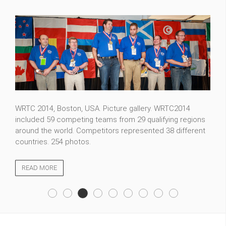
FT5ZM expedition photos. Whether you are an amateur
radio operator hoping to contact a new country or a
casual visitor, we welcome you to our photo gallery. 115
photos.
READ MORE