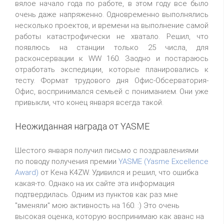
вялое начало года по работе, в этом году все было
очень даже напряженно. Одновременно выполнялись
несколько проектов, и времени на выполнение самой
работы катастрофически не хватало. Решил, что
появлюсь на станции только 25 числа, для
расконсервации к WW 160. Заодно и постараюсь
отработать экспедиции, которые планировались к
тесту. Формат трудового дня Офис-Обсерватория-
Офис, воспринимался семьей с пониманием. Они уже
привыкли, что конец января всегда такой.
Неожиданная награда от YASME
Шестого января получил письмо с поздравлениями
по поводу получения премии
YASME (Yasme Excellence
Award)
от Кена K4ZW. Удивился и решил, что ошибка
какая-то. Однако на их сайте эта информация
подтвердилась. Одним из пунктов как раз мне
"вменяли" мою активность на 160. :) Это очень
высокая оценка, которую воспринимаю как аванс на