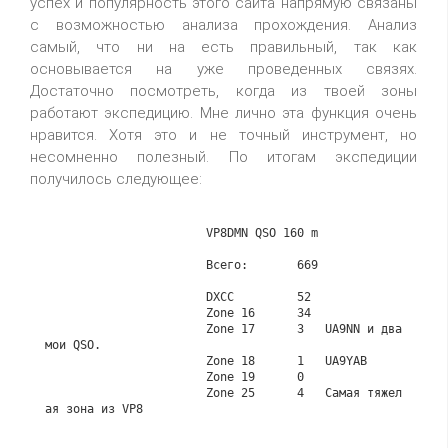
успех и популярность этого сайта напрямую связаны
с возможностью анализа прохождения. Анализ
самый, что ни на есть правильный, так как
основывается на уже проведенных связях.
Достаточно посмотреть, когда из твоей зоны
работают экспедицию. Мне лично эта функция очень
нравится. Хотя это и не точный инструмент, но
несомненно полезный. По итогам экспедиции
получилось следующее:
                       VP8DMN QSO 160 m

                       Всего:       669

                       DXCC         52

                       Zone 16      34

                       Zone 17      3   UA9NN и два 
мои QSO.

                       Zone 18      1   UA9YAB

                       Zone 19      0

                       Zone 25      4   Самая тяжел