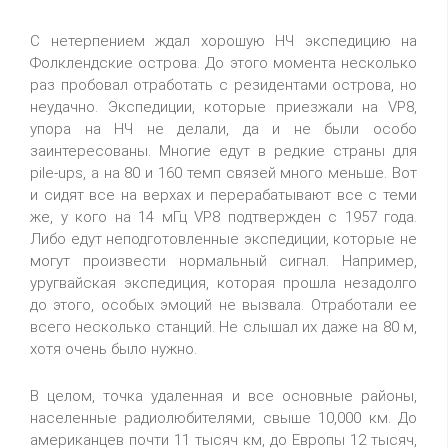
С нетерпением ждал хорошую НЧ экспедицию на
Фолклендские острова. До этого момента несколько
раз пробовал отработать с резидентами острова, но
неудачно. Экспедиции, которые приезжали на VP8,
упора на НЧ не делали, да и не были особо
заинтересованы. Многие едут в редкие страны для
pile-ups, а на 80 и 160 темп связей много меньше. Вот
и сидят все на верхах и перерабатывают все с теми
же, у кого на 14 мГц VP8 подтвержден с 1957 года.
Либо едут неподготовленные экспедиции, которые не
могут произвести нормальный сигнал. Например,
уругвайская экспедиция, которая прошла незадолго
до этого, особых эмоций не вызвала. Отработали ее
всего несколько станций. Не слышал их даже на 80 м,
хотя очень было нужно.
В целом, точка удаленная и все основные районы,
населенные радиолюбителями, свыше 10,000 км. До
американцев почти 11 тысяч км, до Европы 12 тысяч,