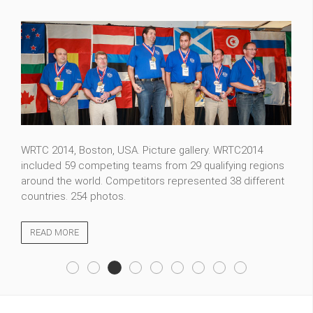
FT5ZM expedition photos. Whether you are an amateur
radio operator hoping to contact a new country or a
casual visitor, we welcome you to our photo gallery. 115
photos.
READ MORE