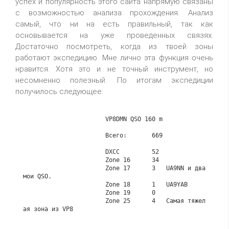
успех и популярность этого сайта напрямую связаны
с возможностью анализа прохождения. Анализ
самый, что ни на есть правильный, так как
основывается на уже проведенных связях.
Достаточно посмотреть, когда из твоей зоны
работают экспедицию. Мне лично эта функция очень
нравится. Хотя это и не точный инструмент, но
несомненно полезный. По итогам экспедиции
получилось следующее:
                       VP8DMN QSO 160 m

                       Всего:       669

                       DXCC         52

                       Zone 16      34

                       Zone 17      3   UA9NN и два 
мои QSO.

                       Zone 18      1   UA9YAB

                       Zone 19      0

                       Zone 25      4   Самая тяжел