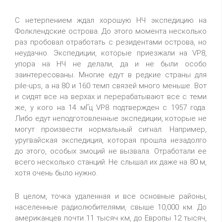
С нетерпением ждал хорошую НЧ экспедицию на
Фолклендские острова. До этого момента несколько
раз пробовал отработать с резидентами острова, но
неудачно. Экспедиции, которые приезжали на VP8,
упора на НЧ не делали, да и не были особо
заинтересованы. Многие едут в редкие страны для
pile-ups, а на 80 и 160 темп связей много меньше. Вот
и сидят все на верхах и перерабатывают все с теми
же, у кого на 14 мГц VP8 подтвержден с 1957 года.
Либо едут неподготовленные экспедиции, которые не
могут произвести нормальный сигнал. Например,
уругвайская экспедиция, которая прошла незадолго
до этого, особых эмоций не вызвала. Отработали ее
всего несколько станций. Не слышал их даже на 80 м,
хотя очень было нужно.
В целом, точка удаленная и все основные районы,
населенные радиолюбителями, свыше 10,000 км. До
американцев почти 11 тысяч км, до Европы 12 тысяч,