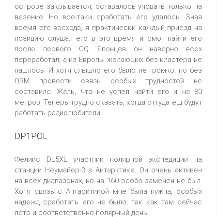
острове закрывается, оставалось уповать только на
везение. Но все-таки сработать его удалось. Зная
время его восхода, я практически каждый приезд на
позицию слушал его в это время и смог найти его
после первого CQ. Японцев он наверно всех
переработал, а из Европы желающих без кластера не
нашлось. И хотя слышно его было не громко, но без
QRM провести связь особых трудностей не
составило. Жаль, что не успел найти его и на 80
метров. Теперь трудно сказать, когда оттуда ещ будут
работать радиолюбители.
DP1POL
Феликс DL5XL участник полярной экспедиции на
станции Неумайер-3 в Антарктике. Он очень активен
на всех диапазонах, но на 160 особо замечен не был.
Хотя связь с Антарктикой мне была нужна, особых
надежд сработать его не было, так как там сейчас
лето и соответственно полярный день.