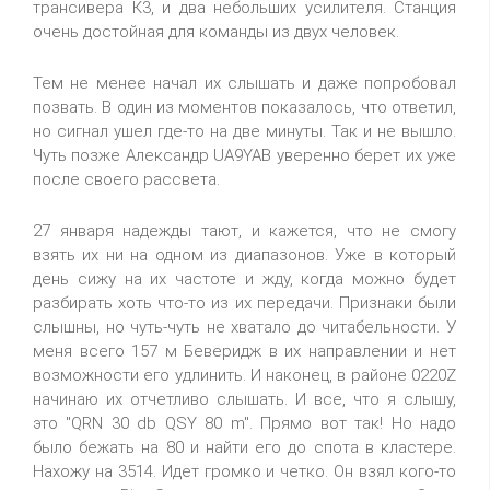
трансивера К3, и два небольших усилителя. Станция
очень достойная для команды из двух человек.
Тем не менее начал их слышать и даже попробовал
позвать. В один из моментов показалось, что ответил,
но сигнал ушел где-то на две минуты. Так и не вышло.
Чуть позже Александр UA9YAB уверенно берет их уже
после своего рассвета.
27 января надежды тают, и кажется, что не смогу
взять их ни на одном из диапазонов. Уже в который
день сижу на их частоте и жду, когда можно будет
разбирать хоть что-то из их передачи. Признаки были
слышны, но чуть-чуть не хватало до читабельности. У
меня всего 157 м Беверидж в их направлении и нет
возможности его удлинить. И наконец, в районе 0220Z
начинаю их отчетливо слышать. И все, что я слышу,
это "QRN 30 db QSY 80 m". Прямо вот так! Но надо
было бежать на 80 и найти его до спота в кластере.
Нахожу на 3514. Идет громко и четко. Он взял кого-то