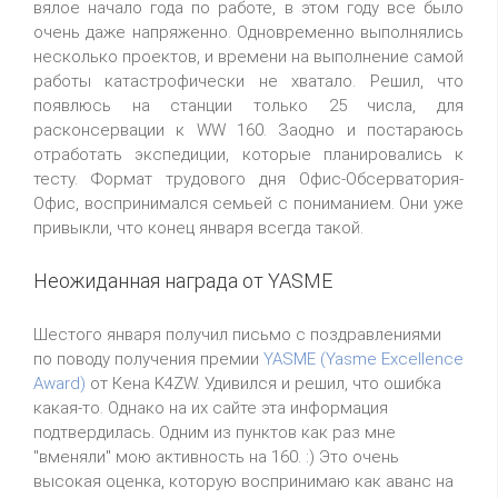
вялое начало года по работе, в этом году все было
очень даже напряженно. Одновременно выполнялись
несколько проектов, и времени на выполнение самой
работы катастрофически не хватало. Решил, что
появлюсь на станции только 25 числа, для
расконсервации к WW 160. Заодно и постараюсь
отработать экспедиции, которые планировались к
тесту. Формат трудового дня Офис-Обсерватория-
Офис, воспринимался семьей с пониманием. Они уже
привыкли, что конец января всегда такой.
Неожиданная награда от YASME
Шестого января получил письмо с поздравлениями
по поводу получения премии
YASME (Yasme Excellence
Award)
от Кена K4ZW. Удивился и решил, что ошибка
какая-то. Однако на их сайте эта информация
подтвердилась. Одним из пунктов как раз мне
"вменяли" мою активность на 160. :) Это очень
высокая оценка, которую воспринимаю как аванс на