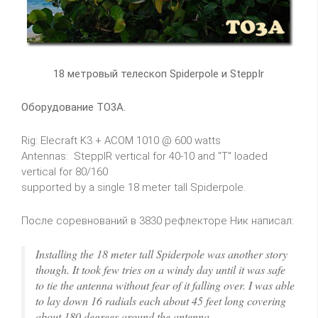
18 метровый телескоп Spiderpole и SteppIr
Оборудование TO3A.
Rig: Elecraft K3 + ACOM 1010 @ 600 watts
Antennas: SteppIR vertical for 40-10 and "T" loaded
vertical for 80/160
supported by a single 18 meter tall Spiderpole.
После соревнований в 3830 рефлекторе Ник написал:
Installing the 18 meter tall Spiderpole was another story
though. It took few tries on a windy day until it was safe
to tie the antenna without fear of it falling over. I was able
to lay down 16 radials each about 45 feet long covering
about 180 degrees around the antenna.