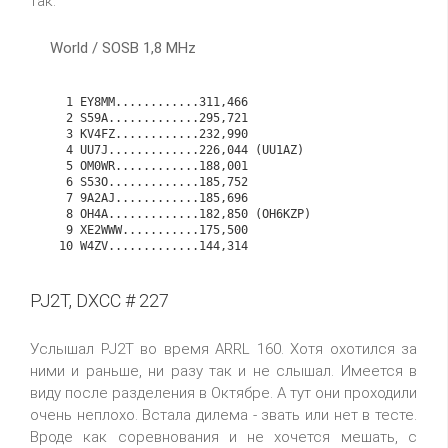
так:
World / SOSB 1,8 MHz
   1 EY8MM............311,466

   2 S59A.............295,721

   3 KV4FZ............232,990

   4 UU7J.............226,044 (UU1AZ)

   5 OM0WR............188,001

   6 S53O.............185,752

   7 9A2AJ............185,696

   8 OH4A.............182,850 (OH6KZP)

   9 XE2WWW...........175,500

PJ2T, DXCC # 227
Услышал PJ2T во время ARRL 160. Хотя охотился за
ними и раньше, ни разу так и не слышал. Имеется в
виду после разделения в Октябре. А тут они проходили
очень неплохо. Встала дилема - звать или нет в тесте.
Вроде как соревнования и не хочется мешать, с