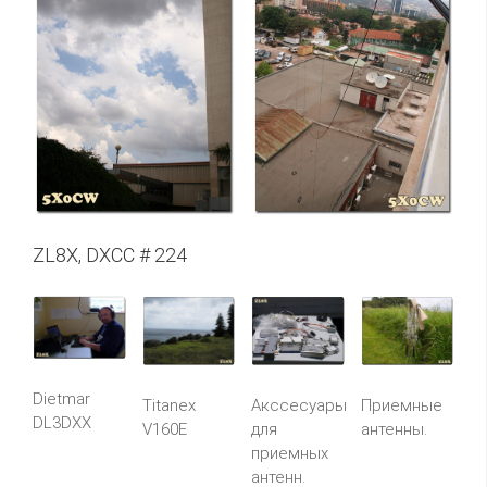
ZL8X, DXCC # 224
Dietmar
Titanex
Акссесуары
Приемные
DL3DXX
V160E
для
антенны.
приемных
антенн.