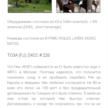
Оборудование состояло из К3 и 160m inverted-L + RX
antennas (DHDL, short beverage).
Команда состояла из IK1PMR, PA3LEO, LA9SN, K6SRZ,
N6TQS.
TO3A (FJ), DXCC # 226
Что Ник VE3EY собирается на FJ было известно еще с
WRTC в Москве. Поэтому надеялся, что получится
назначить скед, и не пробовать перебить Pile up
Европы и Америки. Ник любезно согласился. На 80 м
взял его легко на 100 ватт и без предварительной
договоренности. Слышно его было отлично. Я написал
ему e-mail на который Ник быстро ответил.
Договорились о скеде. Но получилось так, что он не