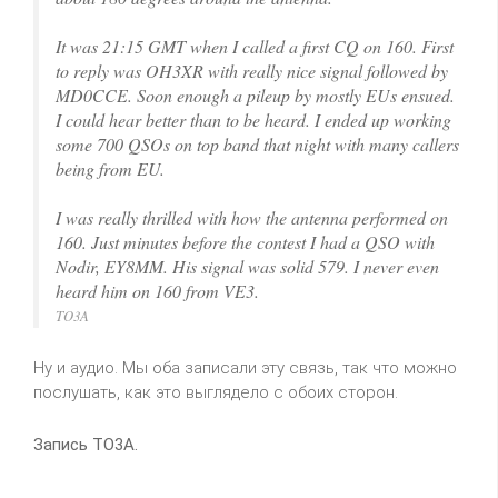
It was 21:15 GMT when I called a first CQ on 160. First
to reply was OH3XR with really nice signal followed by
MD0CCE. Soon enough a pileup by mostly EUs ensued.
I could hear better than to be heard. I ended up working
some 700 QSOs on top band that night with many callers
being from EU.
I was really thrilled with how the antenna performed on
160. Just minutes before the contest I had a QSO with
Nodir, EY8MM. His signal was solid 579. I never even
heard him on 160 from VE3.
TO3A
Ну и аудио. Мы оба записали эту связь, так что можно
послушать, как это выглядело с обоих сторон.
Запись TO3A.