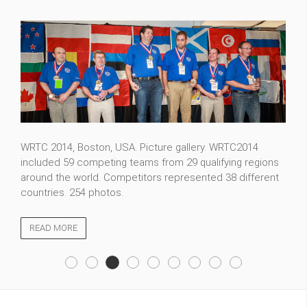
FT5ZM expedition photos. Whether you are an amateur
radio operator hoping to contact a new country or a
casual visitor, we welcome you to our photo gallery. 115
photos.
READ MORE