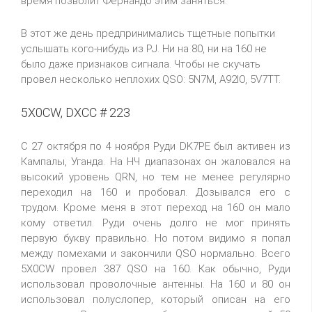
время позволит Фернандо этим заняться.
В этот же день предпринимались тщетные попытки
услышать кого-нибудь из PJ. Ни на 80, ни на 160 не
было даже признаков сигнала. Чтобы не скучать
провел несколько неплохих QSO: 5N7M, A92IO, 5V7TT.
5X0CW, DXCC # 223
C 27 октября по 4 ноября Руди DK7PE был активен из
Кампалы, Уганда. На НЧ диапазонах он жаловался на
высокий уровень QRN, но тем не менее регулярно
переходил на 160 и пробовал. Дозывался его с
трудом. Кроме меня в этот переход на 160 он мало
кому ответил. Руди очень долго не мог принять
первую букву правильно. Но потом видимо я попал
между помехами и закончили QSO нормально. Всего
5X0CW провел 387 QSO на 160. Как обычно, Руди
использовал проволочные антенны. На 160 и 80 он
использовал полуслопер, который описан на его