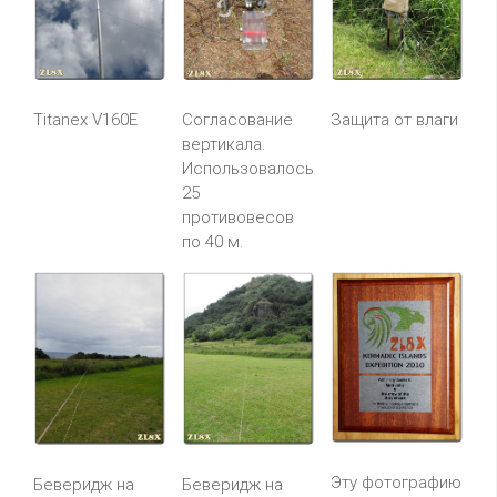
Titanex V160E
Согласование
Защита от влаги
вертикала.
Использовалось
25
противовесов
по 40 м.
Эту фотографию
Беверидж на
Беверидж на