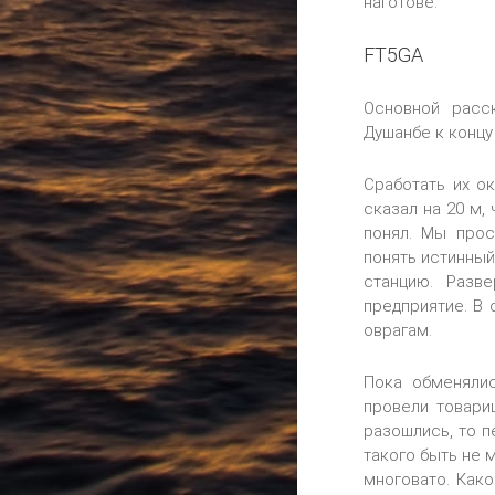
наготове.
FT5GA
Основной расс
Душанбе к концу
Сработать их о
сказал на 20 м,
понял. Мы прос
понять истинный
станцию. Разв
предприятие. В 
оврагам.
Пока обменяли
провели товари
разошлись, то п
такого быть не 
многовато. Како