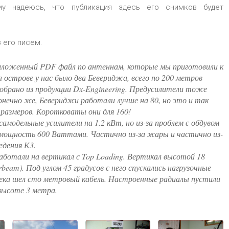
ому надеюсь, что публикация здесь его снимков будет
 его писем.
ложенный PDF файл по антеннам, которые мы приготовили к
а острове у нас было два Бевериджа, всего по 200 метров
собрано из продукции Dx-Engineering. Предусилители тоже
Конечно же, Бевериджи работали лучше на 80, но это и так
 размеров. Коротковаты они для 160!
самодельные усилители на 1.2 кВт, но из-за проблем с обдувом
 мощность 600 Ваттами. Частично из-за жары и частично из-
едения К3.
аботали на вертикал с Top Loading. Вертикал высотой 18
rbeam). Под углом 45 градусов с него спускались нагрузочные
шека шел сто метровый кабель. Настроенные радиалы пустили
 высоте 3 метра.