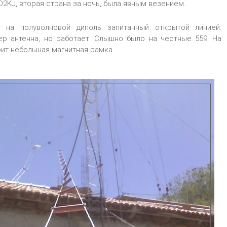
D2KJ, вторая страна за ночь, была явным везением.
т на полуволновой диполь запитанный открытой линией.
ер антенна, но работает. Слышно было на честные 559. На
оит небольшая магнитная рамка.