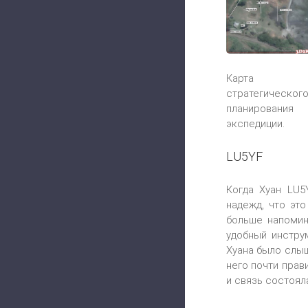
Карта
стратегическог
планирования
экспедиции.
LU5YF
Когда Хуан LU5
надежд, что эт
больше напомин
удобный инстру
Хуана было слыш
него почти прав
и связь состоял