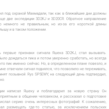
ил под охраной Махмадали, так как в ближайшие дни должны
еще две экспедиции 3D2KJ и 3D20СR. Обратное направление
о немного не правильным, но из-за его короткой длины
слышу и в таком положении.
ь первые признаки сигнала Яшека 3D2KJ, стал вызывать.
ыло дождаться пика и потом уверенно сработать, но всегда
что пик именно сейчас. Но, в определенном плане повезло, и
мне отвечали сигнал поднялся, что позволило не переживать,
инят позывной. Rys SP5EWY, на следующий день подтвердил,
но.
ции написал Яшеку и поблагодарил за новую страну. Он
 приятным в общении человеком, и рассказал о подготовке
рислал серию очень интересных фотографий. К сожалению,
вал размещать где-то статью, за исключением польских