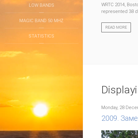
WRTC 2014, Boston
LOW BANDS
represented 38 di
MAGIC BAND 50 MHZ
READ MORE
STATISTICS
Display
Monday, 28 Dece
2009. Заме