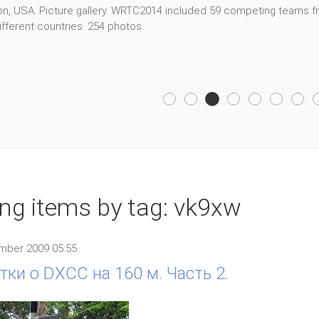
, USA. Picture gallery. WRTC2014 included 59 competing teams fro
fferent countries. 254 photos.
ing items by tag: vk9xw
mber 2009 05:55
тки о DXCC на 160 м. Часть 2.