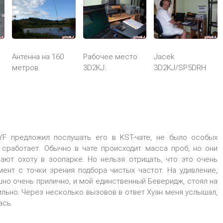
Антенна на 160
Рабочее место
Jacek
о
метров.
3D2KJ.
3D2KJ/SP5DRH
YF предложил послушать его в KST-чате, не было особых
о сработает. Обычно в чате происходит масса проб, но они
ают охоту в зоопарке. Но нельзя отрицать, что это очень
мент с точки зрения подбора чистых частот. На удивление,
но очень прилично, и мой единственный Беверидж, стоял на
ильно. Через несколько вызовов в ответ Хуан меня услышал,
ась.