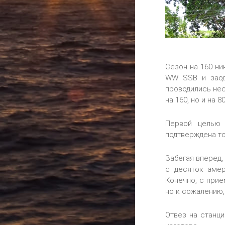
Сезон на 160 ни
WW SSB и заод
проводились не
на 160, но и на 
Первой целью 
подтверждена то
Забегая вперед,
с десяток амер
Конечно, с при
но к сожалению,
Отвез на станц