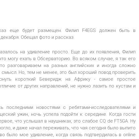
каз еще будет размещен. Филип F4EGS должен быть в
 декабря. Обещал фото и рассказ.
казалось на удивление просто. Еще до их появления, Филип
 что могу ехать в Обсерваторию. Во всяком случае, я так его
то разговариваем на разных английских и иногда сложно
 смысл. Но, тем не менее, это был хороший повод проверить
ернуть короткий Беверидж на Африку - самое простое
отличие от других направлений, не нужно лазить по кустам и
сь последними новостями с ребятами-исследователями и
щеский ужин, ночь успела подойти к середине. Когда гости
ервое, что услышал в наушниках, это слабое CQ de FT5GA. Ну
могло, и даже начал переживать, что чая сегодня было выпито
во было мое удивление, когда связь подтвердилась в online