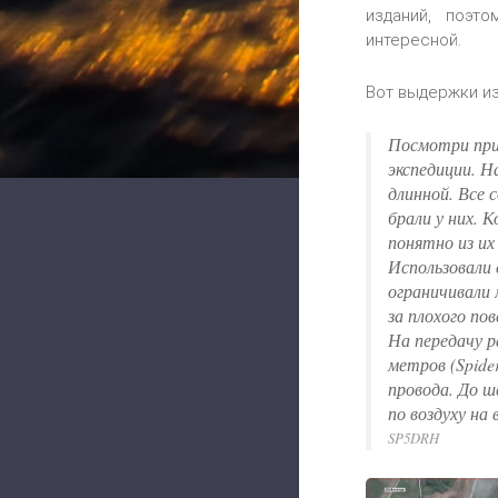
изданий, поэт
интересной.
Вот выдержки из
Посмотри при
экспедиции. Н
длинной. Все 
брали у них. 
понятно из их
Использовали 
ограничивали
за плохого пов
На передачу р
метров (Spide
провода. До 
по воздуху на
SP5DRH