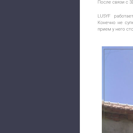
После связи с 3
LU5YF работае
Конечно не суп
прием у него ст