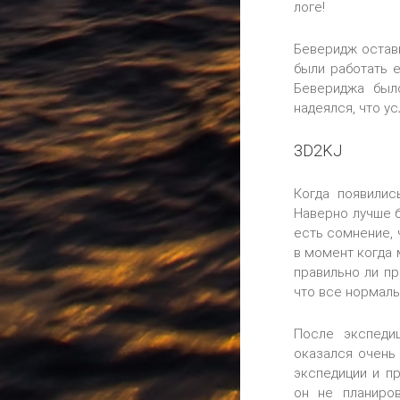
логе!
Беверидж остав
были работать 
Бевериджа был
надеялся, что у
3D2KJ
Когда появилис
Наверно лучше б
есть сомнение, 
в момент когда 
правильно ли пр
что все нормаль
После экспеди
оказался очень
экспедиции и п
он не планиро