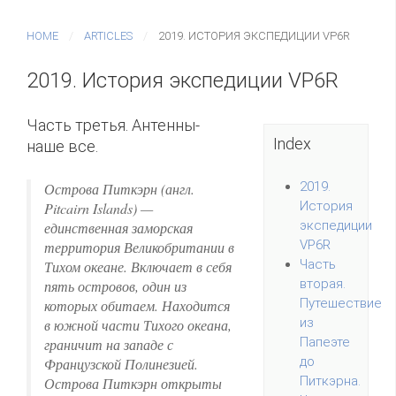
HOME
ARTICLES
2019. ИСТОРИЯ ЭКСПЕДИЦИИ VP6R
2019. История экспедиции VP6R
Часть третья. Антенны-
Index
наше все.
2019.
Острова Питкэрн (англ.
История
Pitcairn Islands) —
экспедиции
единственная заморская
VP6R
территория Великобритании в
Часть
Тихом океане. Включает в себя
вторая.
пять островов, один из
Путешествие
которых обитаем. Находится
из
в южной части Тихого океана,
Папеэте
граничит на западе с
до
Французской Полинезией.
Питкэрна.
Острова Питкэрн открыты