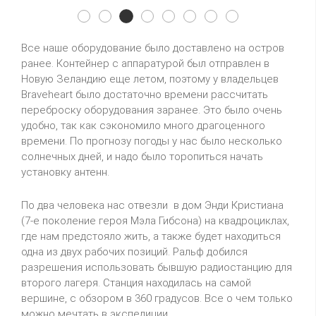
Vp6r74
Vp6r71
Vp6r72
Vp6r73
Vp6r75
Vp6r76
Vp6r77
Vp6r78
Все наше оборудование было доставлено на остров
ранее. Контейнер с аппаратурой был отправлен в
Новую Зеландию еще летом, поэтому у владельцев
Braveheart было достаточно времени рассчитать
переброску оборудования заранее. Это было очень
удобно, так как сэкономило много драгоценного
времени. По прогнозу погоды у нас было несколько
солнечных дней, и надо было торопиться начать
установку антенн.
По два человека нас отвезли в дом Энди Кристиана
(7-е поколение героя Мэла Гибсона) на квадроциклах,
где нам предстояло жить, а также будет находиться
одна из двух рабочих позиций. Ральф добился
разрешения использовать бывшую радиостанцию для
второго лагеря. Станция находилась на самой
вершине, с обзором в 360 градусов. Все о чем только
можно мечтать в экспедиции.