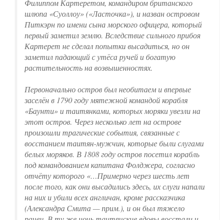
Филиппом Картеретом, командиром британского
шлюпа «Суоллоу» («Ласточка»), и назван островом
Питкэрн по имени сына морского офицера, который
первый заметил землю. Вследствие сильного прибоя
Картерет не сделал попытки высадиться, но он
заметил падающий с утёса ручей и богатую
растительность на возвышенностях.
Первоначально остров был необитаем и впервые
заселён в 1790 году мятежной командой корабля
«Баунти» и таитянками, которых моряки увезли на
этот остров. Через несколько лет на острове
произошли трагические события, связанные с
восстанием таитян-мужчин, которые были слугами
белых моряков. В 1808 году остров посетил корабль
под командованием капитана Фолджера, согласно
отчёту которого «…Примерно через шесть лет
после того, как они высадились здесь, их слуги напали
на них и убили всех англичан, кроме рассказчика
(Александра Смита — прим.), и он был тяжело
ранен. В ту же ночь таитянские вдовы восстали и