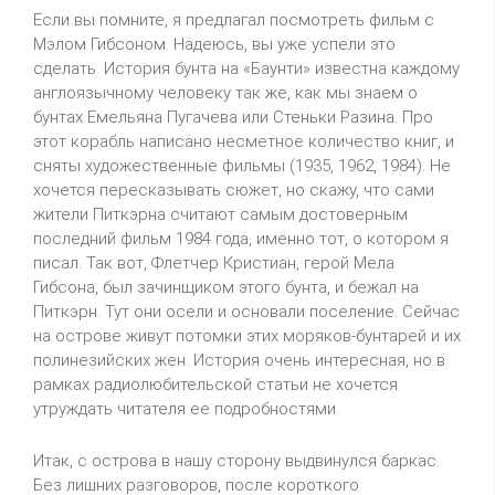
Если вы помните, я предлагал посмотреть фильм с
Мэлом Гибсоном. Надеюсь, вы уже успели это
сделать. История бунта на «Баунти» известна каждому
англоязычному человеку так же, как мы знаем о
бунтах Емельяна Пугачева или Стеньки Разина. Про
этот корабль написано несметное количество книг, и
сняты художественные фильмы (1935, 1962, 1984). Не
хочется пересказывать сюжет, но скажу, что сами
жители Питкэрна считают самым достоверным
последний фильм 1984 года, именно тот, о котором я
писал. Так вот, Флетчер Кристиан, герой Мела
Гибсона, был зачинщиком этого бунта, и бежал на
Питкэрн. Тут они осели и основали поселение. Сейчас
на острове живут потомки этих моряков-бунтарей и их
полинезийских жен. История очень интересная, но в
рамках радиолюбительской статьи не хочется
утруждать читателя ее подробностями.
Итак, с острова в нашу сторону выдвинулся баркас.
Без лишних разговоров, после короткого