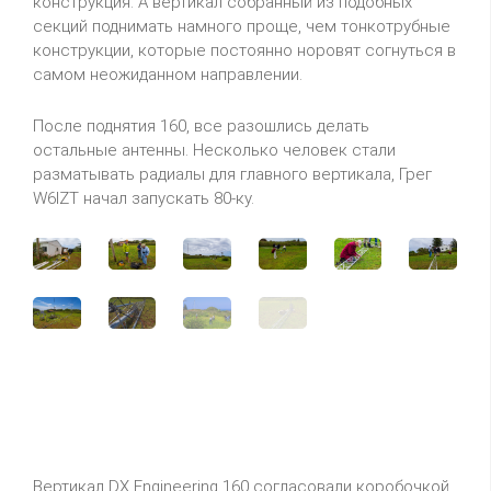
конструкция. А вертикал собранный из подобных
секций поднимать намного проще, чем тонкотрубные
конструкции, которые постоянно норовят согнуться в
самом неожиданном направлении.
После поднятия 160, все разошлись делать
остальные антенны. Несколько человек стали
разматывать радиалы для главного вертикала, Грег
W6IZT начал запускать 80-ку.
Вертикал DX Engineering 160 согласовали коробочкой