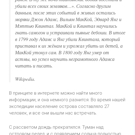
убили всех своих земляков…». Согласно другим
данным, после этих событий в живых остались
моряки Джон Адамс, Вильям МакКой, Эдвард Янг и
Мэттью Квинтал. МакКой и Квинтал научились
гнать самогон и устраивали пьяные дебоши. В итоге
в 1799 году Адамс и Янг убили Квинтала, который
приставал к их жёнам и угрожал убить их детей, а
МакКой утонул сам. В 1800 году Янг умер от
астмы, но успел научить неграмотного Адамса
читать и писать.
Wikipedia.
В принципе в интернете можно найти много
информации, и она немного разнится. Во время нашей
экспедиции население острова составляло 27
человек, и все они вышли нас встречать.
С рассветом дождь прекратился. Туман над
островом редел, и с появлением солнца полностью