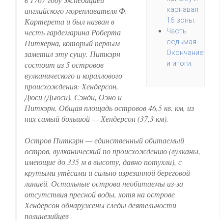
карнавал
английского мореплавателя Ф.
16 зоны.
Картерета и был назван в
Часть
честь гардемарина Роберта
седьмая.
Питкерна, который первым
Окончание
заметил эту сушу. Питкэрн
и итоги.
состоит из 5 островов
вулканического и кораллового
происхождения: Хендерсон,
Дюси (Дьюси), Сэнди, Оэно и
Питкэрн. Общая площадь островов 46,5 кв. км, из
них самый большой — Хендерсон (37,3 км).
Остров Питкэрн — единственный обитаемый
остров, вулканический по происхождению (вулканы,
имеющие до 335 м в высоту, давно потухли), с
крутыми утёсами и сильно изрезанной береговой
линией. Остальные острова необитаемы из-за
отсутствия пресной воды, хотя на острове
Хендерсон обнаружены следы деятельности
полинезийцев