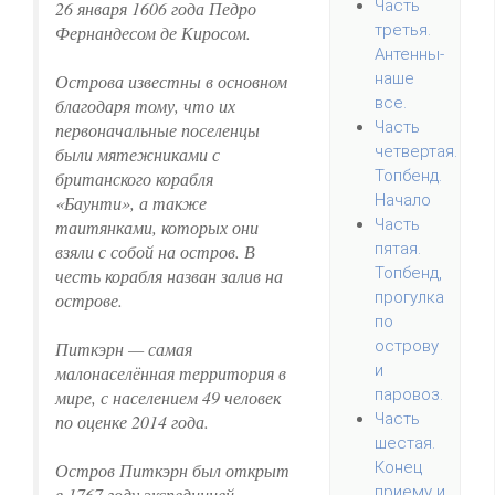
Часть
26 января 1606 года Педро
третья.
Фернандесом де Киросом.
Антенны-
наше
Острова известны в основном
все.
благодаря тому, что их
Часть
первоначальные поселенцы
четвертая.
были мятежниками с
Топбенд.
британского корабля
Начало
«Баунти», а также
Часть
таитянками, которых они
пятая.
взяли с собой на остров. В
Топбенд,
честь корабля назван залив на
прогулка
острове.
по
острову
Питкэрн — самая
и
малонаселённая территория в
паровоз.
мире, с населением 49 человек
Часть
по оценке 2014 года.
шестая.
Конец
Остров Питкэрн был открыт
приему и
в 1767 году экспедицией