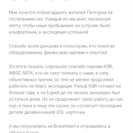
Мне хочется поблагодарить жителей Питкэрна за
гостеприимство. Каждый из них внес посильную
лепту, чтобы наше пребывание на острове было
комфортным, а экспедиция успешной.
Спасибо всем донорам и спонсорам, кто помогал
оборудованием, финансами, идеями и опытом!
Хочется сказать отдельное спасибо парням K0IR,
WB9Z, N9TK, кто не смог поехать с нами, в силу
объективных причин, но тем не менее продолжал
работать на благо экспедиции. Ральф K0IR готовил ее
больше года, и за 6 дней до ее начала, вынужден был
остаться дома. Но он продолжает свою работу до сих
пор, и пока я пишу эти сроки, он согласует последние
детали дизайна нашей QSL карточки.
А мы погрузились на Braveheart и отправились в
обратный путь.