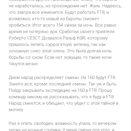
не наработалась, но прохождения нет. Жаль. Надеюсь,
что завтра все изменится. Будут работать FT8, и
возможно, кто-то новый из Европы сможет
пробиться. Итог всего 154 связи за ночь. Все равно
время не потеряно зря. Сработал своего приятеля
Роберто CE3CT. Дозвался Ральф K0IR, которому
пришлось лепить суррогатную антенну, так как
основную снес злой олень. Это была долгая ночь
борьбы со сном. Если нет зовущих, то такие ночи
тянутся вечно.
Днем народ распределяет смены. На 160 будут FT8.
Занято все, кроме последней смены. Так уж и быть.
Пойду закрывать экспедицию на 160 в FT8. Прошу
команду никому не рассказывать, что я буду в FT8.
Народ смеется, и обещает, что уйдет с этой тайной в
могилу.
Раз я опять свободен, влажность упала, то вечером
ухожу на ночные съемки. У меня смена под утро, и