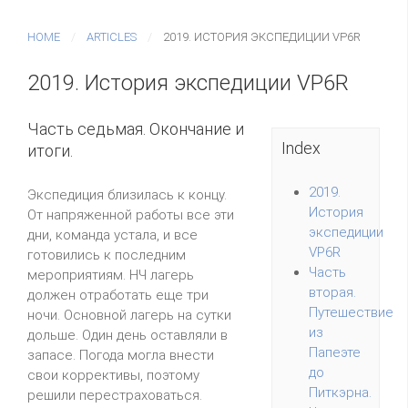
HOME
ARTICLES
2019. ИСТОРИЯ ЭКСПЕДИЦИИ VP6R
2019. История экспедиции VP6R
Часть седьмая. Окончание и
Index
итоги.
2019.
Экспедиция близилась к концу.
История
От напряженной работы все эти
экспедиции
дни, команда устала, и все
VP6R
готовились к последним
Часть
мероприятиям. НЧ лагерь
вторая.
должен отработать еще три
Путешествие
ночи. Основной лагерь на сутки
из
дольше. Один день оставляли в
Папеэте
запасе. Погода могла внести
до
свои коррективы, поэтому
Питкэрна.
решили перестраховаться.