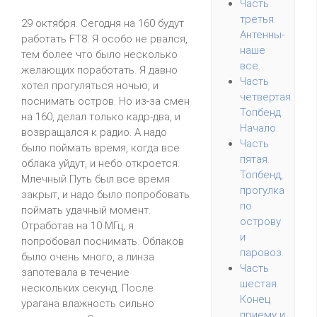
Часть
третья.
29 октября. Сегодня на 160 будут
Антенны-
работать FT8. Я особо не рвался,
наше
тем более что было несколько
все.
желающих поработать. Я давно
Часть
хотел прогуляться ночью, и
четвертая.
поснимать остров. Но из-за смен
Топбенд.
на 160, делал только кадр-два, и
Начало
возвращался к радио. А надо
Часть
было поймать время, когда все
пятая.
облака уйдут, и небо откроется.
Топбенд,
Млечный Путь был все время
прогулка
закрыт, и надо было попробовать
по
поймать удачный момент.
острову
Отработав на 10 МГц, я
и
попробовал поснимать. Облаков
паровоз.
было очень много, а линза
Часть
запотевала в течение
шестая.
нескольких секунд. После
Конец
урагана влажность сильно
приему и