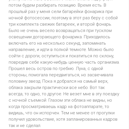
потом будем разбирать позицию. Время есть. В
прошлый раз у меня сели батарейки фонарика при
ночной фотосессии, поэтому в этот раз беру с собой
три комплекта свежих батареек, и второй фонарь.
Было не очень весело возвращаться при тусклом
освещении догорающего фонарика. Приходилось
включать его на несколько секунд, запоминать
направление, и идти в полной темноте. Можно было
сойти с дороги, оступиться и покатиться по склону,
повредив себе какую-нибудь ценную часть организма.
Прошел весь остров по гребню. Луна, с одной
стороны, помогала передвигаться, но засвечивала
половину звезд. Пока я добрался на самый верх,
облака закрыли практически все небо. Вот так
всегда, то одно, то другое. Не везет мне в эту поездку
с ночной съемкой. Глазом эти облака не видны, но
когда просматриваешь кадр на фотоаппарате, то
видишь, что он испорчен. Тем не менее от прогулки
получил удовольствие, хотя запланированных кадров
так и не сделал.