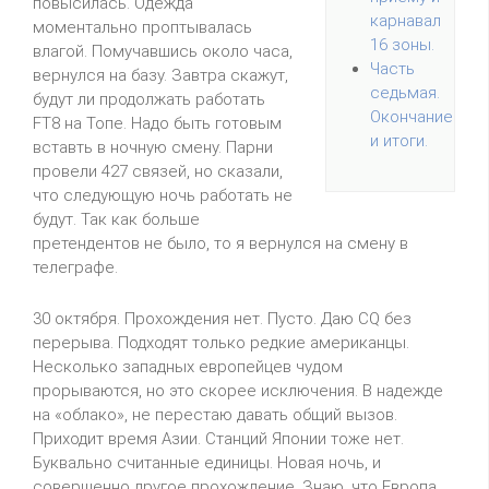
повысилась. Одежда
карнавал
моментально проптывалась
16 зоны.
влагой. Помучавшись около часа,
Часть
вернулся на базу. Завтра скажут,
седьмая.
будут ли продолжать работать
Окончание
FT8 на Топе. Надо быть готовым
и итоги.
вставть в ночную смену. Парни
провели 427 связей, но сказали,
что следующую ночь работать не
будут. Так как больше
претендентов не было, то я вернулся на смену в
телеграфе.
30 октября. Прохождения нет. Пусто. Даю CQ без
перерыва. Подходят только редкие американцы.
Несколько западных европейцев чудом
прорываются, но это скорее исключения. В надежде
на «облако», не перестаю давать общий вызов.
Приходит время Азии. Станций Японии тоже нет.
Буквально считанные единицы. Новая ночь, и
совершенно другое прохождение. Знаю, что Европа