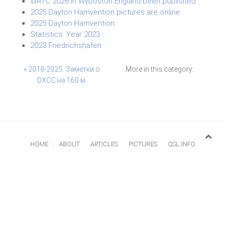
WRTC 2026 in Wyboston England been published.
2025 Dayton Hamvention pictures are online.
2025 Dayton Hamvention
Statistics: Year 2023
2023 Friedrichshafen
« 2018-2025. Заметки о
More in this category:
DXCC на 160 м.
HOME
ABOUT
ARTICLES
PICTURES
QSL INFO