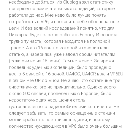
необходимо добиться. Из Clublog взял статистику
совершенно замечательных экспедиций, которые
работали до нас. Мне надо было лучше понять
потребность в VP6, и поставить себе обоснованные
цели. И без всякий исследований понятно, что для
Питкэрна будет сложно работать Европу. И совсем
трудно ту часть, которая находится на полярной
трассе. А это 16 зона, о которой я говорил всю
статью, а наверняка, уже надоел своим читателям
(если они не из 16 зоны). Тем не менее. За время
последних удачных экспедиций, было проведено
всего 5 связей с 16 зоной. UA4CC, UA4CR взяли VP6EU
в одном Pile UP со мной. Не знаю, кто остальные три
счастливчика, это не принципиально. Однако всего
около 500 связей, проведенных с Европой, было
недостаточно для насыщения столь
густонаселенного радиолюбителями континента. Не
следует забывать, то самые оснащенные станции
могли сработать все три экспедиции, и поэтому
количество нуждающихся в VP6 было очень большим.