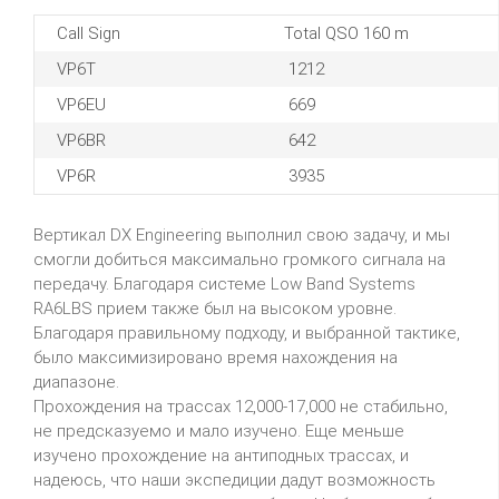
Call Sign
Total QSO 160 m
VP6T
1212
VP6EU
669
VP6BR
642
VP6R
3935
Вертикал DX Engineering выполнил свою задачу, и мы
смогли добиться максимально громкого сигнала на
передачу. Благодаря системе Low Band Systems
RA6LBS прием также был на высоком уровне.
Благодаря правильному подходу, и выбранной тактике,
было максимизировано время нахождения на
диапазоне.
Прохождения на трассах 12,000-17,000 не стабильно,
не предсказуемо и мало изучено. Еще меньше
изучено прохождение на антиподных трассах, и
надеюсь, что наши экспедиции дадут возможность