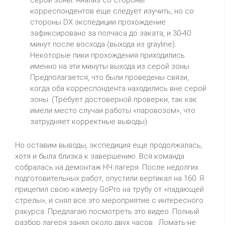
корреспондентов еще следует изучить, но со
стороны DX экспедиции прохождение
зафиксировано за полчаса до заката, и 30-40
минут после восхода (выхода из grayline).
Некоторые пики прохождения приходились
именно на эти минуты выхода из серой зоны.
Предполагается, что были проведены связи,
когда оба корреспондента находились вне серой
зоны. (Требует достоверной проверки, так как
имели место случаи работы «паровозом», что
затрудняет корректные выводы).
Но оставим выводы, экспедиция еще продолжалась,
хотя и была близка к завершению. Вся команда
собралась на демонтаж НЧ лагеря. После недолгих
подготовительных работ, опустили вертикал на 160. Я
прицепил свою камеру GoPro на трубу от «падающей
стрелы», и снял все это мероприятие с интересного
ракурса. Предлагаю посмотреть это видео. Полный
разбор лагеря занял около двух часов. Ломать-не