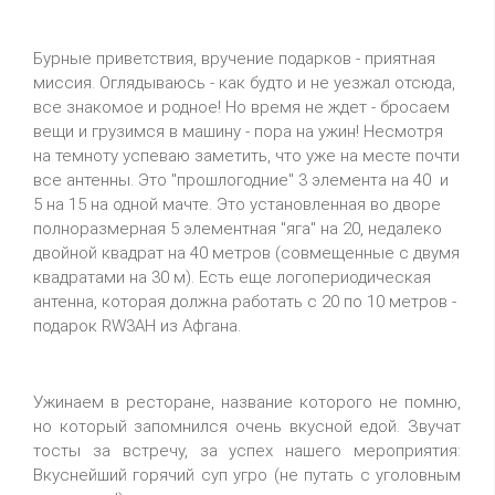
Бурные приветствия, вручение подарков - приятная
миссия. Оглядываюсь - как будто и не уезжал отсюда,
все знакомое и родное! Но время не ждет - бросаем
вещи и грузимся в машину - пора на ужин! Несмотря
на темноту успеваю заметить, что уже на месте почти
все антенны. Это "прошлогодние" 3 элемента на 40 и
5 на 15 на одной мачте. Это установленная во дворе
полноразмерная 5 элементная "яга" на 20, недалеко
двойной квадрат на 40 метров (совмещенные с двумя
квадратами на 30 м). Есть еще логопериодическая
антенна, которая должна работать с 20 по 10 метров -
подарок RW3AH из Афгана.
Ужинаем в ресторане, название которого не помню,
но который запомнился очень вкусной едой. Звучат
тосты за встречу, за успех нашего мероприятия:
Вкуснейший горячий суп угро (не путать с уголовным