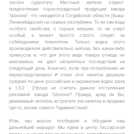
заслон суррогату. Местные жители отдают
предпочтение сорокоградусной продукции завода
"Шохона", что находится в Согдийской области (бывш.
Ленинабадская) на севере республики. То ли там вода
особого свойства, с горных вершин, то ли спирт
особый, а может просто строго следят за
соблюдением технологии. Только водка этого
производителя действительно мягкая, без каких-либо
привкусов и, что для этого вида товара отнюдь не
маловажно, не дает неприятных последствий на
следующий день. Конечно, если при потреблении не
переусердствовать! И стоит этот напиток дешевле
средних по цене российских и украинских водок раза
в 1,5-2. (Прошу не считать данное отступление
рекламой завода "Шохона"! Правда, вряд ли Вы,
уважаемый читатель встретите эти напитки в продаже
где-то, кроме самого Таджикистана!).
Итак, мы вкусно пообедали и обсудили наш
дальнейший маршрут. Мы едем в центр Гиссарской