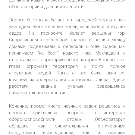
долины, в наших планах посещение астрофизической
обсерватории и древней крепости.
Дорога быстро выбегает из городской черты и мы
уже едем вдоль зеленых полей, кишлаков и цветущих
садов. На горизонте белеют вершины гор.
Сворачиваем с основной трассы и петляя между
домами подъезжаем к сельской школе. Здесь мы
принимаем "на борт" нашего гида Махмадали и
въезжаем на территорию обсерватории. Бросается в
глаза огромная территория и почти полное
отсутствие людей. Когда-то это была одна из
крупнейших обсерваторий Советского Союза. Здесь
работали видные ученые, совершались
знаменательные открытия.
Конечно, кроме чисто научных задач решались и
весьма прикладные вопросы в интересах
обороноспособности страны. Обсерватория
обладала как значительными оптическими
средствами исследований, так и самыми