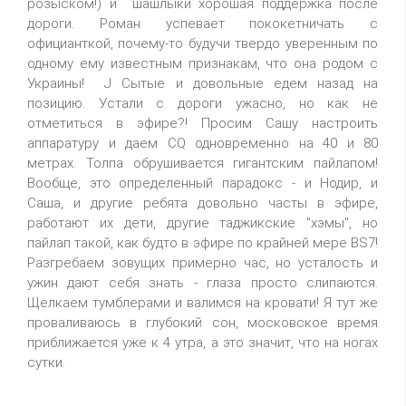
розыском!) и шашлыки хорошая поддержка после
дороги. Роман успевает пококетничать с
официанткой, почему-то будучи твердо уверенным по
одному ему известным признакам, что она родом с
Украины! J Сытые и довольные едем назад на
позицию. Устали с дороги ужасно, но как не
отметиться в эфире?! Просим Сашу настроить
аппаратуру и даем CQ одновременно на 40 и 80
метрах. Толпа обрушивается гигантским пайлапом!
Вообще, это определенный парадокс - и Нодир, и
Саша, и другие ребята довольно часты в эфире,
работают их дети, другие таджикские "хэмы", но
пайлап такой, как будто в эфире по крайней мере BS7!
Разгребаем зовущих примерно час, но усталость и
ужин дают себя знать - глаза просто слипаются.
Щелкаем тумблерами и валимся на кровати! Я тут же
проваливаюсь в глубокий сон, московское время
приближается уже к 4 утра, а это значит, что на ногах
сутки.