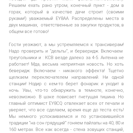
Решаем ехать рано утром, конечный пункт - дом в
горах, который в качестве дачи строит (своими
руками!) уважаемый EY8AA. Распределены места в
двух машинах, ответственные за закупки продуктов, в
общем все готово!
Гости уезжают, а мы устремляемся к трансиверам!
Надо проверить и "дельты", и берверидж. Включаем
треугольники и : КСВ везде далеко за 4-5. Антенна не
работает! Мда, весьма неприятная новость. Но хоть
беверидж: Включаем - никакого эффекта! Тщетно
щелкаем переключателем направлений. Ни одной
станции! Нодир с кем-то берет фонарик и уходит в
ночь. Увы, что-то обнаружить в темноте, конечно,
невозможно. В шэке повисает гнетущая тишина. Но
главный оптимист EY8CQ отвлекает всех от печали и
уверяет, что все сделаем, время еще до теста есть!
Мы немного успокаиваемся и по установившейся
традиции "на сон грядущий" гоняем пайлапы на 40, 80 и
160 метрах. Все как всегда - стена зовущих станций,