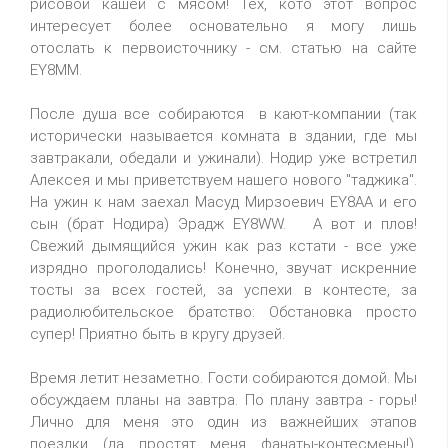
рисовой кашей с мясом! Тех, кото этот вопрос
интересует более основательно я могу лишь
отослать к первоисточнику - см. статью на сайте
EY8MM.
После душа все собираются в кают-компании (так
исторически называется комната в здании, где мы
завтракали, обедали и ужинали). Нодир уже встретил
Алексея и мы приветствуем нашего нового "таджика".
На ужин к нам заехал Масуд Мирзоевич EY8AA и его
сын (брат Нодира) Эрадж EY8WW. А вот и плов!
Свежий дымящийся ужин как раз кстати - все уже
изрядно проголодались! Конечно, звучат искренние
тосты за всех гостей, за успехи в контесте, за
радиолюбительское братство: Обстановка просто
супер! Приятно быть в кругу друзей.
Время летит незаметно. Гости собираются домой. Мы
обсуждаем планы на завтра. По плану завтра - горы!
Лично для меня это один из важнейших этапов
поездки (да простят меня фанаты-контесмены!).