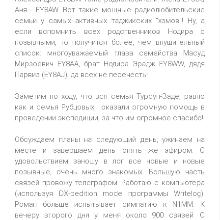
Аня - EY8AW. Вот такие мощные радиолюбительские
семьи у самых активных таджикских "хэмов"! Ну, а
если вспомнить всех родственников Нодира с
позывными, то получится более, чем внушительный
список: многоуважаемый глава семейства Масуд
Мирзоевич EY8AA, брат Нодира Эрадж EY8WW, дядя
Парвиз (EY8AJ), да всех не перечесть!
Заметим по ходу, что вся семья Турсун-Заде, равно
как и семья Рубцовых, оказали огромную помощь в
проведении экспедиции, за что им огромное спасибо!
Обсуждаем планы на следующий день, ужинаем на
месте и завершаем день опять же эфиром. С
удовольствием заношу в лог все новые и новые
позывные, очень много знакомых. Большую часть
связей провожу телеграфом. Работаю с компьютера
(используя DX-pedition mode программы Writelog).
Роман больше испытывает симпатию к N1MM. К
вечеру второго дня у меня около 900 связей. С