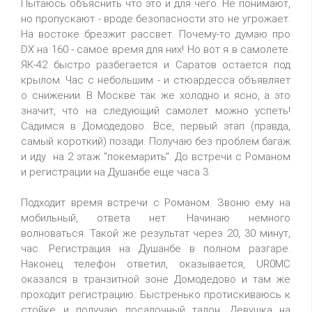
Пытаюсь объяснить что это и для чего. Не понимают,
но пропускают - вроде безопасности это не угрожает.
На востоке брезжит рассвет. Почему-то думаю про
DX на 160 - самое время для них! Но вот я в самолете.
ЯК-42 быстро разбегается и Саратов остается под
крылом. Час с небольшим - и стюардесса объявляет
о снижении. В Москве так же холодно и ясно, а это
значит, что на следующий самолет можно успеть!
Садимся в Домодедово. Все, первый этап (правда,
самый короткий) позади. Получаю без проблем багаж
и иду на 2 этаж "покемарить". До встречи с Романом
и регистрации на Душанбе еще часа 3.
Подходит время встречи с Романом. Звоню ему на
мобильный, ответа нет. Начинаю немного
волноваться. Такой же результат через 20, 30 минут,
час. Регистрация на Душанбе в полном разгаре.
Наконец телефон ответил, оказывается, UR0MC
оказался в транзитной зоне Домодедово и там же
проходит регистрацию. Быстренько протискиваюсь к
стойке и получаю посадочный талон. Девушка на