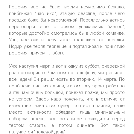
Решения все не было, время неумолимо бежало,
приближая "час икс", этакую deadline, после чего
поездка была бы невозможной. Параллельно велись
переговоры еще с рядом уважаемых "мэнов",
которые достойно смотрелись бы в любой команде.
Увы, все они в результате отказались от поездки.
Нодир уже терял терпение и подталкивал к принятию
решения, причем - любого!
Уже наступил март, и вот в одну из суббот, очередной
раз поговорив с Романом по телефону, мы решили -
все, едем! Он решил ехать во вторник, 14 марта. По
сообщению наших хозяев, в этом году фронт работ по
антеннам очень большой, приехав позже, мы просто
не успеем. Здесь надо пояснить, что в отличие от
известных азиатских супер контест позиций, наше
место активности обладает лишь минимальным
набором антенн, все остальное приходится перед
тестом ставить, а потом снимать. Вот такой
получается "полевой день".