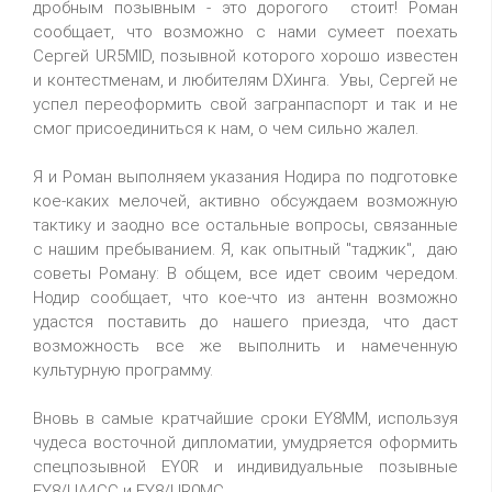
дробным позывным - это дорогого стоит! Роман
сообщает, что возможно с нами сумеет поехать
Сергей UR5MID, позывной которого хорошо известен
и контестменам, и любителям DXинга. Увы, Сергей не
успел переоформить свой загранпаспорт и так и не
смог присоединиться к нам, о чем сильно жалел.
Я и Роман выполняем указания Нодира по подготовке
кое-каких мелочей, активно обсуждаем возможную
тактику и заодно все остальные вопросы, связанные
с нашим пребыванием. Я, как опытный "таджик", даю
советы Роману: В общем, все идет своим чередом.
Нодир сообщает, что кое-что из антенн возможно
удастся поставить до нашего приезда, что даст
возможность все же выполнить и намеченную
культурную программу.
Вновь в самые кратчайшие сроки EY8MM, используя
чудеса восточной дипломатии, умудряется оформить
спецпозывной EY0R и индивидуальные позывные
EY8/UA4CC и EY8/UR0MC.