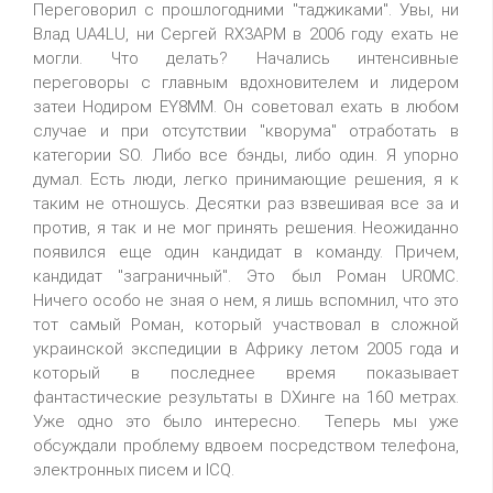
Переговорил с прошлогодними "таджиками". Увы, ни
Влад UA4LU, ни Сергей RX3APM в 2006 году ехать не
могли. Что делать? Начались интенсивные
переговоры с главным вдохновителем и лидером
затеи Нодиром EY8MM. Он советовал ехать в любом
случае и при отсутствии "кворума" отработать в
категории SO. Либо все бэнды, либо один. Я упорно
думал. Есть люди, легко принимающие решения, я к
таким не отношусь. Десятки раз взвешивая все за и
против, я так и не мог принять решения. Неожиданно
появился еще один кандидат в команду. Причем,
кандидат "заграничный". Это был Роман UR0MC.
Ничего особо не зная о нем, я лишь вспомнил, что это
тот самый Роман, который участвовал в сложной
украинской экспедиции в Африку летом 2005 года и
который в последнее время показывает
фантастические результаты в DXинге на 160 метрах.
Уже одно это было интересно. Теперь мы уже
обсуждали проблему вдвоем посредством телефона,
электронных писем и ICQ.