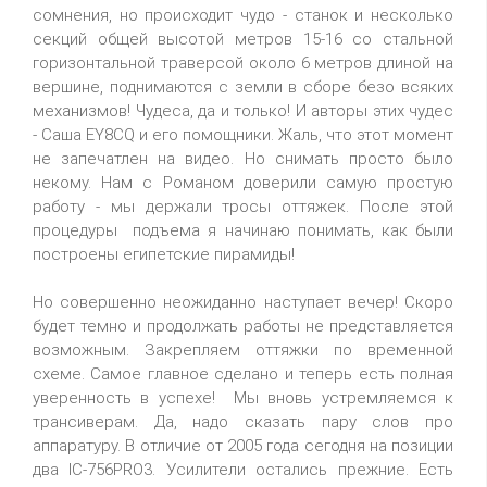
сомнения, но происходит чудо - станок и несколько
секций общей высотой метров 15-16 со стальной
горизонтальной траверсой около 6 метров длиной на
вершине, поднимаются с земли в сборе безо всяких
механизмов! Чудеса, да и только! И авторы этих чудес
- Саша EY8CQ и его помощники. Жаль, что этот момент
не запечатлен на видео. Но снимать просто было
некому. Нам с Романом доверили самую простую
работу - мы держали тросы оттяжек. После этой
процедуры подъема я начинаю понимать, как были
построены египетские пирамиды!
Но совершенно неожиданно наступает вечер! Скоро
будет темно и продолжать работы не представляется
возможным. Закрепляем оттяжки по временной
схеме. Самое главное сделано и теперь есть полная
уверенность в успехе! Мы вновь устремляемся к
трансиверам. Да, надо сказать пару слов про
аппаратуру. В отличие от 2005 года сегодня на позиции
два IC-756PRO3. Усилители остались прежние. Есть