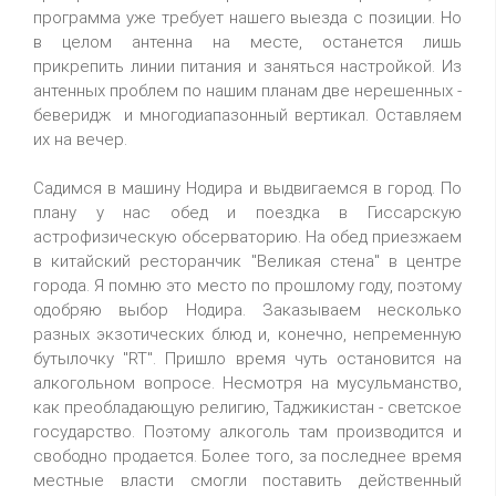
программа уже требует нашего выезда с позиции. Но
в целом антенна на месте, останется лишь
прикрепить линии питания и заняться настройкой. Из
антенных проблем по нашим планам две нерешенных -
беверидж и многодиапазонный вертикал. Оставляем
их на вечер.
Садимся в машину Нодира и выдвигаемся в город. По
плану у нас обед и поездка в Гиссарскую
астрофизическую обсерваторию. На обед приезжаем
в китайский ресторанчик "Великая стена" в центре
города. Я помню это место по прошлому году, поэтому
одобряю выбор Нодира. Заказываем несколько
разных экзотических блюд и, конечно, непременную
бутылочку "RT". Пришло время чуть остановится на
алкогольном вопросе. Несмотря на мусульманство,
как преобладающую религию, Таджикистан - светское
государство. Поэтому алкоголь там производится и
свободно продается. Более того, за последнее время
местные власти смогли поставить действенный