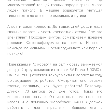
многометровой толщей горных пород и грязи. Много
людей погибло. В машине воцаряется гнетущая
тишина, хотя до этого все смеялись и шутили:
А вот и сама крепость. До наших дней дошли лишь
главные ворота и часть крепостной стены. Все это
впечатляет. Проходим внутрь, осматриваем древние
росписи. Фотографируемся на память. И вновь
команда "по машинам". Время поджимает, нам пора на
позицию!
Приезжаем и "с корабля на бал" - сразу занимаемся
доводкой треугольников и готовим BV. Роман UR0MC с
Сашей EY8CQ крутятся вокруг мачты и делают на ходу
согласующее устройство. Смотрится оно весьма
грозно, поглядим, как будет работать! Беверидж
длиной 170 метров был уже готов, Нодир его
использовал раньше. Он изготовлен из полевого
кабеля и с помощью "коробочек" RA6LBS должен
работать в два направления. Вешаем его в