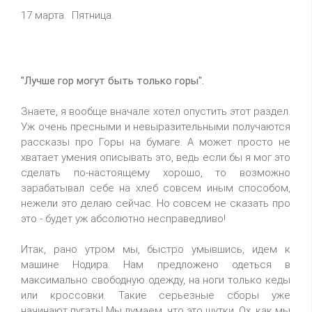
17 марта. Пятница.
"Лучше гор могут быть только горы".
Знаете, я вообще вначале хотел опустить этот раздел.
Уж очень пресными и невыразительными получаются
рассказы про Горы на бумаге. А может просто не
хватает умения описывать это, ведь если бы я мог это
сделать по-настоящему хорошо, то возможно
зарабатывал себе на хлеб совсем иным способом,
нежели это делаю сейчас. Но совсем не сказать про
это - будет уж абсолютно несправедливо!
Итак, рано утром мы, быстро умывшись, идем к
машине Нодира. Нам предложено одеться в
максимально свободную одежду, на ноги только кеды
или кроссовки. Такие серьезные сборы уже
начинают пугать! Мы думаем, что это шутки. Ох, как мы