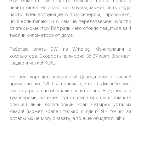
Эти моменты мне часто снились после первого
визита сюда. Не знаю, как другим, может быть люди,
часто путешествующие с трансивером, привыкают,
но я испытываю ни с чем не передаваемое чувство
от этих моментов! Вот ради чего стоило тащиться за 4
тысячи километров от дома!
Работаю опять CW, из Writelog. Манипуляция с
компьютера. Скорость примерно 36-37 wpm. Все идет
гладко и четко! Кайф!
Но все хорошее кончается! Доведя число связей
примерно до 1200 я понимаю, что в Душанбе уже
скоро утро, а нас обещали поднять рано! Все, щелкаю
тумблерами, затихает гул вентиляторов и в комнате
слышен лишь богатырский храп четырех усталых
хэмов! (может храпел только я один? Я - точно, за
остальных не могу сказать, а то еще обидятся! hihi).