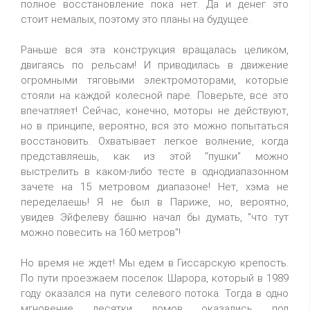
полное восстановление пока нет. Да и денег это
стоит немалых, поэтому это планы на будущее.
Раньше вся эта конструкция вращалась целиком,
двигаясь по рельсам! И приводилась в движение
огромными тяговыми электромоторами, которые
стояли на каждой колесной паре. Поверьте, все это
впечатляет! Сейчас, конечно, моторы не действуют,
но в принципе, вероятно, вся это можно попытаться
восстановить. Охватывает легкое волнение, когда
представляешь, как из этой "пушки" можно
выстрелить в каком-либо тесте в однодиапазонном
зачете на 15 метровом диапазоне! Нет, хэма не
переделаешь! Я не был в Париже, но, вероятно,
увидев Эйфелеву башню начал бы думать, "что тут
можно повесить на 160 метров"!
Но время не ждет! Мы едем в Гиссарскую крепость.
По пути проезжаем поселок Шарора, который в 1989
году оказался на пути селевого потока. Тогда в одно
мгновение десятки домов оказались под