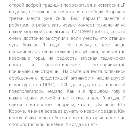
старой доброй традиции посражаться в категории LP
из дома, не сильно рассчитывая на победу. Вторые и
третьи места уже были. Был вариант вместе с
ребятами отрабатывать новые контест-технологии на
нашей молодой коллективке RZ4CWW (ребята, кстати,
очень достойно выступили, если учесть, что станции
чуть больше 1 года). Но почему-то все чаще
вспоминалась теплая южная республика, невероятно
красивые горы, на редкость вкусная таджикская
водка и фантастическое гостеприимство
принимающей стороны. На сайте контеста появились
сообщения о предстоящей активности наших друзей
и конкурентов UP5G, UN0L, да и других активностей
предполагалось немало. Как и в прошлом году в
наших краях весной и не пахло, а все "погодные"
сайты в интернете говорили, что в Душанбе +15.
Короче, я начал всерьез думать о новой поездке. Как
всегда было полно обстоятельств, которые вовсе не
способствовали поездке. А когда их нет?!!