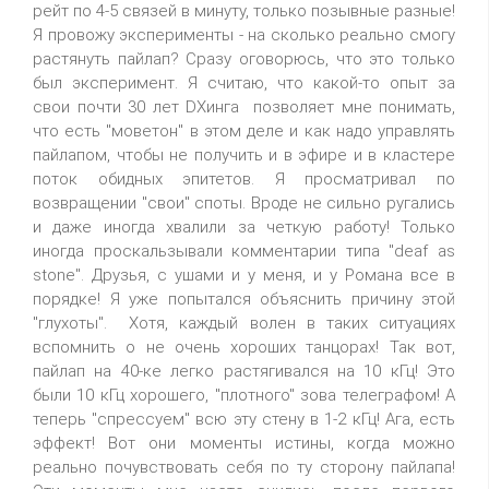
рейт по 4-5 связей в минуту, только позывные разные!
Я провожу эксперименты - на сколько реально смогу
растянуть пайлап? Сразу оговорюсь, что это только
был эксперимент. Я считаю, что какой-то опыт за
свои почти 30 лет DXинга позволяет мне понимать,
что есть "моветон" в этом деле и как надо управлять
пайлапом, чтобы не получить и в эфире и в кластере
поток обидных эпитетов. Я просматривал по
возвращении "свои" споты. Вроде не сильно ругались
и даже иногда хвалили за четкую работу! Только
иногда проскальзывали комментарии типа "deaf as
stone". Друзья, с ушами и у меня, и у Романа все в
порядке! Я уже попытался объяснить причину этой
"глухоты". Хотя, каждый волен в таких ситуациях
вспомнить о не очень хороших танцорах! Так вот,
пайлап на 40-ке легко растягивался на 10 кГц! Это
были 10 кГц хорошего, "плотного" зова телеграфом! А
теперь "спрессуем" всю эту стену в 1-2 кГц! Ага, есть
эффект! Вот они моменты истины, когда можно
реально почувствовать себя по ту сторону пайлапа!