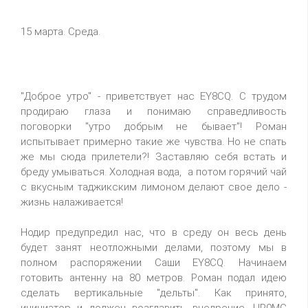
15 марта. Среда.
"Доброе утро" - приветствует нас EY8CQ. С трудом
продираю глаза и понимаю справедливость
поговорки "утро добрым не бывает"! Роман
испытывает примерно такие же чувства. Но не спать
же мы сюда прилетели?! Заставляю себя встать и
бреду умываться. Холодная вода, а потом горячий чай
с вкусным таджикским лимоном делают свое дело -
жизнь налаживается!
Нодир предупредил нас, что в среду он весь день
будет занят неотложными делами, поэтому мы в
полном распоряжении Саши EY8CQ. Начинаем
готовить антенну на 80 метров. Роман подал идею
сделать вертикальные "дельты". Как принято,