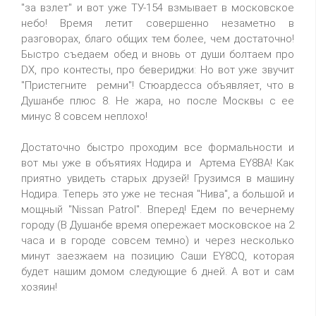
"за взлет" и вот уже ТУ-154 взмывает в московское
небо! Время летит совершенно незаметно в
разговорах, благо общих тем более, чем достаточно!
Быстро съедаем обед и вновь от души болтаем про
DX, про контесты, про бевериджи: Но вот уже звучит
"Пристегните ремни"! Стюардесса объявляет, что в
Душанбе плюс 8. Не жара, но после Москвы с ее
минус 8 совсем неплохо!
Достаточно быстро проходим все формальности и
вот мы уже в объятиях Нодира и Артема EY8BA! Как
приятно увидеть старых друзей! Грузимся в машину
Нодира. Теперь это уже не тесная "Нива", а большой и
мощный "Nissan Patrol". Вперед! Едем по вечернему
городу (В Душанбе время опережает московское на 2
часа и в городе совсем темно) и через несколько
минут заезжаем на позицию Саши EY8CQ, которая
будет нашим домом следующие 6 дней. А вот и сам
хозяин!