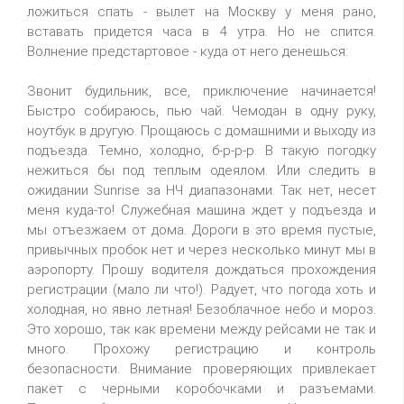
ложиться спать - вылет на Москву у меня рано,
вставать придется часа в 4 утра. Но не спится.
Волнение предстартовое - куда от него денешься:
Звонит будильник, все, приключение начинается!
Быстро собираюсь, пью чай. Чемодан в одну руку,
ноутбук в другую. Прощаюсь с домашними и выходу из
подъезда. Темно, холодно, б-р-р-р. В такую погодку
нежиться бы под теплым одеялом. Или следить в
ожидании Sunrise за НЧ диапазонами. Так нет, несет
меня куда-то! Служебная машина ждет у подъезда и
мы отъезжаем от дома. Дороги в это время пустые,
привычных пробок нет и через несколько минут мы в
аэропорту. Прошу водителя дождаться прохождения
регистрации (мало ли что!). Радует, что погода хоть и
холодная, но явно летная! Безоблачное небо и мороз.
Это хорошо, так как времени между рейсами не так и
много. Прохожу регистрацию и контроль
безопасности. Внимание проверяющих привлекает
пакет с черными коробочками и разъемами.