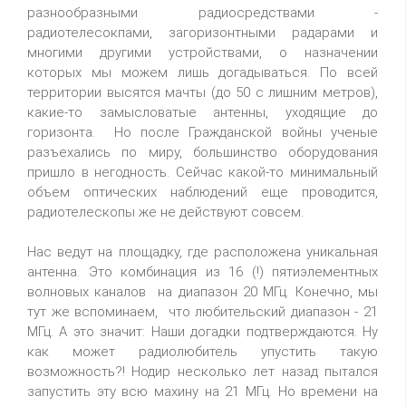
разнообразными радиосредствами -
радиотелесокпами, загоризонтными радарами и
многими другими устройствами, о назначении
которых мы можем лишь догадываться. По всей
территории высятся мачты (до 50 с лишним метров),
какие-то замысловатые антенны, уходящие до
горизонта. Но после Гражданской войны ученые
разъехались по миру, большинство оборудования
пришло в негодность. Сейчас какой-то минимальный
объем оптических наблюдений еще проводится,
радиотелескопы же не действуют совсем.
Нас ведут на площадку, где расположена уникальная
антенна. Это комбинация из 16 (!) пятиэлементных
волновых каналов на диапазон 20 МГц. Конечно, мы
тут же вспоминаем, что любительский диапазон - 21
МГц. А это значит: Наши догадки подтверждаются. Ну
как может радиолюбитель упустить такую
возможность?! Нодир несколько лет назад пытался
запустить эту всю махину на 21 МГц. Но времени на