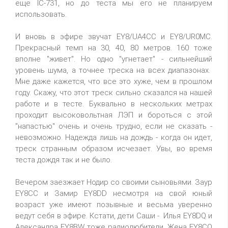
еще IC-731, но до теста мы его не планируем
использовать.
И вновь в эфире звучат EY8/UA4CC и EY8/UR0MC.
Прекрасный темп на 30, 40, 80 метров. 160 тоже
вполне "живет". Но одно "угнетает" - сильнейший
уровень шума, а точнее треска на всех диапазонах.
Мне даже кажется, что все это хуже, чем в прошлом
году. Скажу, что этот треск сильно сказался на нашей
работе и в тесте. Буквально в нескольких метрах
проходит высоковольтная ЛЭП и бороться с этой
"напастью" очень и очень трудно, если не сказать -
невозможно. Надежда лишь на дождь - когда он идет,
треск странным образом исчезает. Увы, во время
теста дождя так и не было.
Вечером заезжает Нодир со своими сыновьями. Заур
EY8CC и Замир EY8DD несмотря на свой юный
возраст уже имеют позывные и весьма уверенно
ведут себя в эфире. Кстати, дети Саши - Илья EY8DQ и
Александра EY8BW тоже радиолюбители. Жена EY8CQ