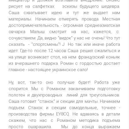
инициатор и должен возглавить внедрение. UR0MC
рисует на салфетках эскизы будущего шедевра.
Саша схватывает идею и тут же выдает нам
материалы. Начинаем отмерять провода. Местная
достопримечательность - огромная среднеазиатская
овчарка Малыш смотрит на нас, кажется, с
сочувствием. Да, видно "видок" у нас не очень! Что тут
сказать - "спортсмены"! J Но так или иначе работа
идет. Где-то после 12 часов Саша решил сжалиться и
на улице возникает стол, на нем французский коньяк
из вчерашнего подарка. Роман с гордостью достает
главное - настоящее украинское сало!
Ну, вот, так-то оно получше будет! Работа уже
спорится. Мы с Романом заканчиваем подготовку
полотен и двухпроводных линий для треугольников.
Саша готовит "станок" и секции для мачты. Начинаем
подъем. Станок и секции самодельные, точнее -
производства фирмы EY8CQ. Не вдаваясь в детали
скажем, что нас с Романом методика подъема
просто ошарашила. Мы до конца выражаем