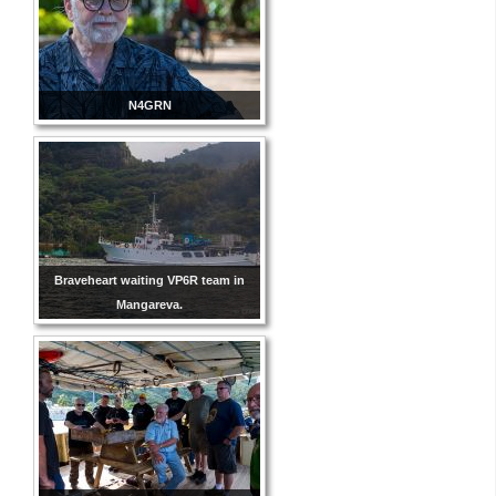
N4GRN
Braveheart waiting VP6R team in
Mangareva.