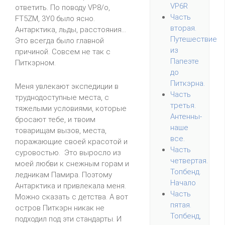
VP6R
ответить. По поводу VP8/o,
Часть
FT5ZM, 3Y0 было ясно.
вторая.
Антарктика, льды, расстояния...
Путешествие
Это всегда было главной
из
причиной. Совсем не так с
Папеэте
Питкэрном.
до
Питкэрна.
Меня увлекают экспедиции в
Часть
труднодоступные места, с
третья.
тяжелыми условиями, которые
Антенны-
бросают тебе, и твоим
наше
товарищам вызов, места,
все.
поражающие своей красотой и
Часть
суровостью. Это выросло из
четвертая.
моей любви к снежным горам и
Топбенд.
ледникам Памира. Поэтому
Начало
Антарктика и привлекала меня.
Часть
Можно сказать с детства. А вот
пятая.
остров Питкэрн никак не
Топбенд,
подходил под эти стандарты. И