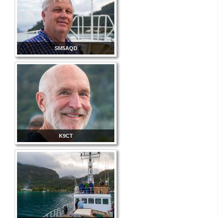
SM5AQD
K9CT