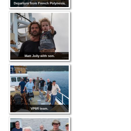
Departure from French Polynesia.
Matt Jolly with son.
VP6R team.