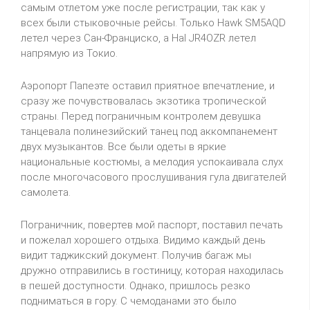
самым отлетом уже после регистрации, так как у
всех были стыковочные рейсы. Только Hawk SM5AQD
летел через Сан-Франциско, а Hal JR4OZR летел
напрямую из Токио.
Аэропорт Папеэте оставил приятное впечатление, и
сразу же почувствовалась экзотика тропической
страны. Перед пограничным контролем девушка
танцевала полинезийский танец под аккомпанемент
двух музыкантов. Все были одеты в яркие
национальные костюмы, а мелодия успокаивала слух
после многочасового прослушивания гула двигателей
самолета.
Пограничник, повертев мой паспорт, поставил печать
и пожелал хорошего отдыха. Видимо каждый день
видит таджикский документ. Получив багаж мы
дружно отправились в гостиницу, которая находилась
в пешей доступности. Однако, пришлось резко
подниматься в гору. С чемоданами это было