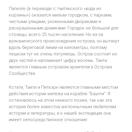
Папеэте (в переводе с таитянского «вода из
корзины») оказался милым городком, с парками,
чистыми улицами, ухоженными двориками и
раскрашенными домиками. Городок не большой для
столицы, всего 25 тысяч населения. Но из-за
вулканического происхождения острова, он вытянут
вдоль береговой линии на километры, поэтому
пешком тут не очень погуляешь. Остров состоит из
двух частей и напоминает цифру восемь. Таити
является главным островом архипелага Острова
Сообщества.
Кстати, Таити и Питкэрн являются главными местом
действия истории мятежа на корабле "Баунти". Я
остановлюсь на этом немного позже, так как эта
история более известна англоязычным любителям
истории и литературы, и к нашей экспедиции она
имеет непосредственное отношение.