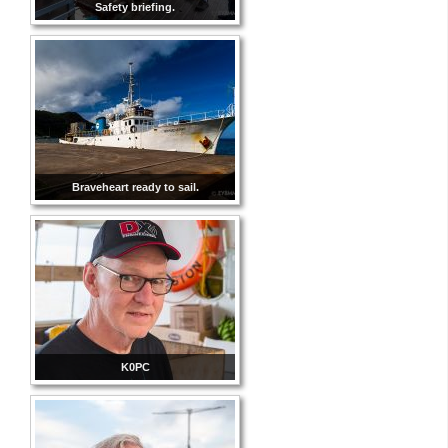
Safety briefing.
Braveheart ready to sail.
K0PC