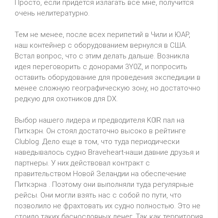
Просто, если придётся излагать все мне, получится
очень нелитературно.
Тем не менее, после всех перипетий в Чили и ЮАР,
наш контейнер с оборудованием вернулся в США.
Встал вопрос, что с этим делать дальше. Возникла
идея переговорить с донорами 3Y0Z, и попросить
оставить оборудование для проведения экспедиции в
менее сложную географическую зону, но достаточно
редкую для охотников для DX.
Выбор нашего лидера и предводителя K0IR пал на
Питкэрн. Он стоял достаточно высоко в рейтинге
Clublog. Дело еще в том, что туда периодически
наведывалось судно Braveheart-наши давние друзья и
партнеры. У них действовал контракт с
правительством Новой Зеландии на обеспечение
Питкэрна . Поэтому они выполняли туда регулярные
рейсы. Они могли взять нас с собой по пути, что
позволило не фрахтовать их судно полностью. Это не
стоило таких баснословных денег. Так как территория