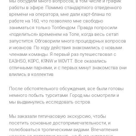
Мы обсудили много вопросов, в том числе и график
работы в эфире. Помимо стандартного отведенного
времени на оператора, мне дали карт-бланш по
работе на 160, что позволяло мне свободно
заниматься только Топбендом. Правда попросили
«поделиться» временем на Топе, когда весь сетап
запустится. Обговорили много процедурных вопросов
и нюансов. По ходу действия знакомились с новыми
членами команды. Я первый раз путешествовал с
EA
3
HSO
,
K
0
PC
,
K
9
NW
и
W
0
VTT
. Все оказались
отличными парнями, и с первых минут знакомства они
влились в коллектив.
После обстоятельного обсуждения, все были готовы
немного побыть турситами. Город мы осмотрели и
мы выдвинулись исследовать остров.
Мы заказали пятичасовую экскурсию, чтобы
посетить основные достопримечательности, и
полюбоваться тропическими видами. Впечатления