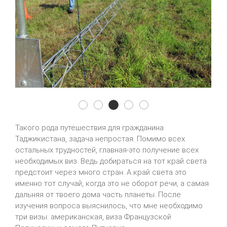
3y0z03
3y0z01
3y0z02
3y0z04
3y0z05
Такого рода путешествия для гражданина
Таджикистана, задача непростая. Помимо всех
остальных трудностей, главная-это получение всех
необходимых виз. Ведь добираться на тот край света
предстоит через много стран. А край света это
именно тот случай, когда это не оборот речи, а самая
дальняя от твоего дома часть планеты. После
изучения вопроса выяснилось, что мне необходимо
три визы: американская, виза Французской