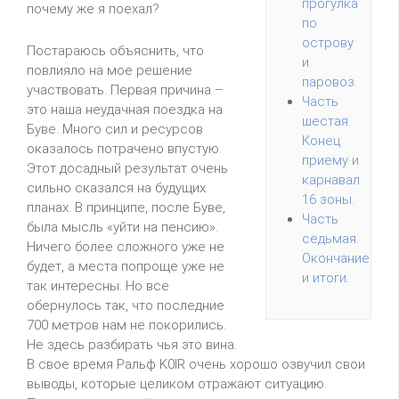
прогулка
почему же я поехал?
по
острову
Постараюсь объяснить, что
и
повлияло на мое решение
паровоз.
участвовать. Первая причина –
Часть
это наша неудачная поездка на
шестая.
Буве. Много сил и ресурсов
Конец
оказалось потрачено впустую.
приему и
Этот досадный результат очень
карнавал
сильно сказался на будущих
16 зоны.
планах. В принципе, после Буве,
Часть
была мысль «уйти на пенсию».
седьмая.
Ничего более сложного уже не
Окончание
будет, а места попроще уже не
и итоги.
так интересны. Но все
обернулось так, что последние
700 метров нам не покорились.
Не здесь разбирать чья это вина.
В свое время Ральф K0IR очень хорошо озвучил свои
выводы, которые целиком отражают ситуацию.