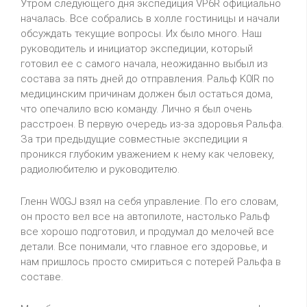
Утром следующего дня экспедиция VP6R официально
началась. Все собрались в холле гостиницы и начали
обсуждать текущие вопросы. Их было много. Наш
руководитель и инициатор экспедиции, который
готовил ее с самого начала, неожиданно выбыл из
состава за пять дней до отправления. Ральф
K
0
IR
по
медицинским причинам должен был остаться дома,
что опечалило всю команду. Лично я был очень
расстроен. В первую очередь из-за здоровья Ральфа.
За три предыдущие совместные экспедиции я
проникся глубоким уважением к нему как человеку,
радиолюбителю и руководителю.
Гленн
W
0
GJ
взял на себя управление. По его словам,
он просто вел все на автопилоте, настолько Ральф
все хорошо подготовил, и продумал до мелочей все
детали. Все понимали, что главное его здоровье, и
нам пришлось просто смириться с потерей Ральфа в
составе.