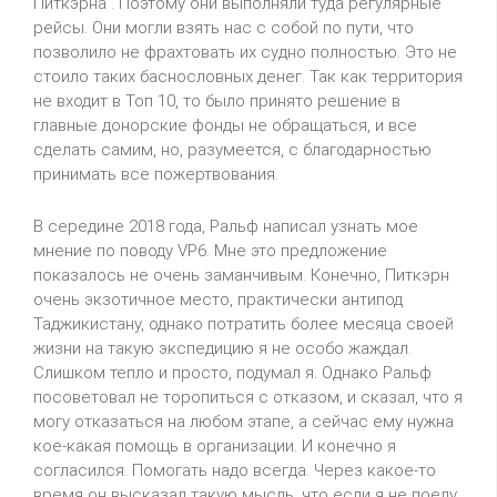
Питкэрна . Поэтому они выполняли туда регулярные
рейсы. Они могли взять нас с собой по пути, что
позволило не фрахтовать их судно полностью. Это не
стоило таких баснословных денег. Так как территория
не входит в Топ 10, то было принято решение в
главные донорские фонды не обращаться, и все
сделать самим, но, разумеется, с благодарностью
принимать все пожертвования.
В середине 2018 года, Ральф написал узнать мое
мнение по поводу VP6. Мне это предложение
показалось не очень заманчивым. Конечно, Питкэрн
очень экзотичное место, практически антипод
Таджикистану, однако потратить более месяца своей
жизни на такую экспедицию я не особо жаждал.
Слишком тепло и просто, подумал я. Однако Ральф
посоветовал не торопиться с отказом, и сказал, что я
могу отказаться на любом этапе, а сейчас ему нужна
кое-какая помощь в организации. И конечно я
согласился. Помогать надо всегда. Через какое-то
время он высказал такую мысль, что если я не поеду,