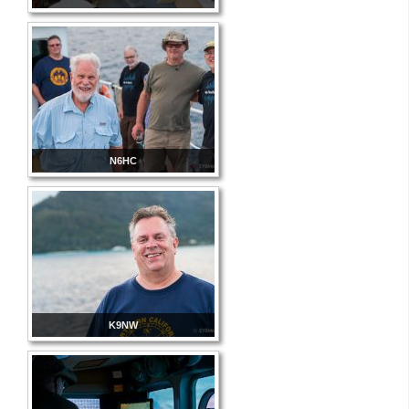
N6HC
K9NW