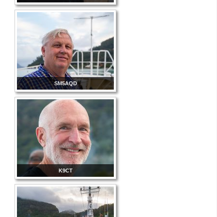
SM5AQD
K9CT