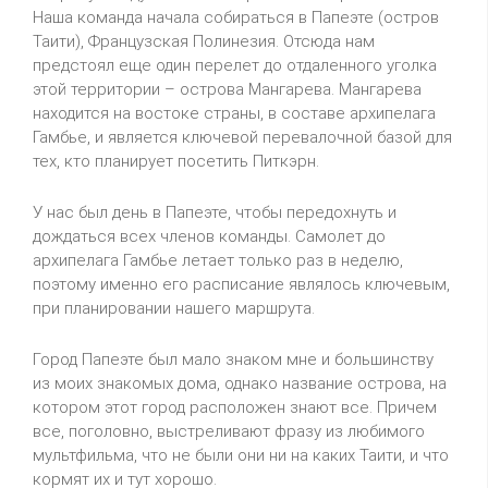
Наша команда начала собираться в Папеэте (остров
Таити), Французская Полинезия. Отсюда нам
предстоял еще один перелет до отдаленного уголка
этой территории – острова Мангарева. Мангарева
находится на востоке страны, в составе архипелага
Гамбье, и является ключевой перевалочной базой для
тех, кто планирует посетить Питкэрн.
У нас был день в Папеэте, чтобы передохнуть и
дождаться всех членов команды. Самолет до
архипелага Гамбье летает только раз в неделю,
поэтому именно его расписание являлось ключевым,
при планировании нашего маршрута.
Город Папеэте был мало знаком мне и большинству
из моих знакомых дома, однако название острова, на
котором этот город расположен знают все. Причем
все, поголовно, выстреливают фразу из любимого
мультфильма, что не были они ни на каких Таити, и что
кормят их и тут хорошо.