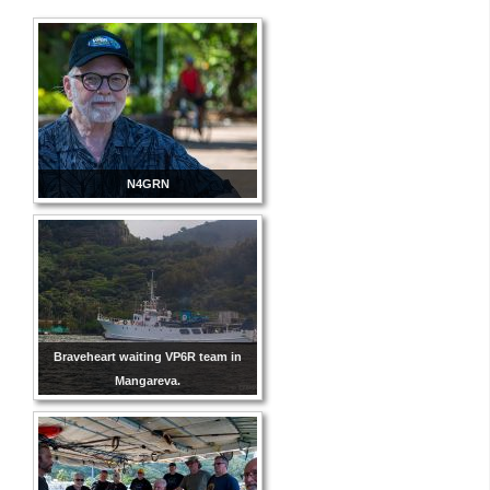
N4GRN
Braveheart waiting VP6R team in
Mangareva.