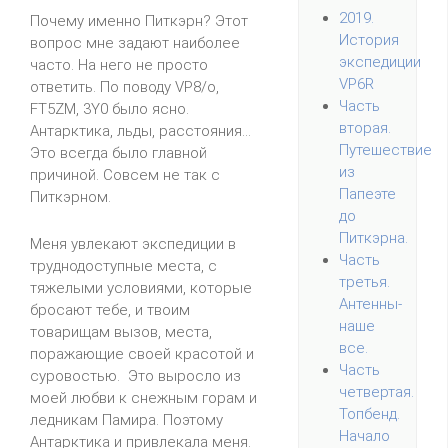
2019.
Почему именно Питкэрн? Этот
История
вопрос мне задают наиболее
экспедиции
часто. На него не просто
VP6R
ответить. По поводу VP8/o,
Часть
FT5ZM, 3Y0 было ясно.
вторая.
Антарктика, льды, расстояния...
Путешествие
Это всегда было главной
из
причиной. Совсем не так с
Папеэте
Питкэрном.
до
Питкэрна.
Меня увлекают экспедиции в
Часть
труднодоступные места, с
третья.
тяжелыми условиями, которые
Антенны-
бросают тебе, и твоим
наше
товарищам вызов, места,
все.
поражающие своей красотой и
Часть
суровостью. Это выросло из
четвертая.
моей любви к снежным горам и
Топбенд.
ледникам Памира. Поэтому
Начало
Антарктика и привлекала меня.