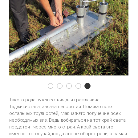
3y0z01
3y0z02
3y0z03
3y0z04
3y0z05
Такого рода путешествия для гражданина
Таджикистана, задача непростая. Помимо всех
остальных трудностей, главная-это получение всех
необходимых виз. Ведь добираться на тот край света
предстоит через много стран. А край света это
именно тот случай, когда это не оборот речи, а самая