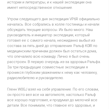
истории и литературы, и к нашей экспедиции она
имеет непосредственное отношение.
Утром следующего дня экспедиция VP6R официально
началась. Все собрались в холле гостиницы и начали
обсуждать текущие вопросы. Их было много. Наш
руководитель и инициатор экспедиции, который
готовил ее с самого начала, неожиданно выбыл из
состава за пять дней до отправления. Ральф
K
0
IR
по
медицинским причинам должен был остаться дома,
что опечалило всю команду. Лично я был очень
расстроен. В первую очередь из-за здоровья Ральфа.
За три предыдущие совместные экспедиции я
проникся глубоким уважением к нему как человеку,
радиолюбителю и руководителю.
Гленн
W
0
GJ
взял на себя управление. По его словам,
он просто вел все на автопилоте, настолько Ральф
все хорошо подготовил, и продумал до мелочей все
детали. Все понимали, что главное его здоровье, и