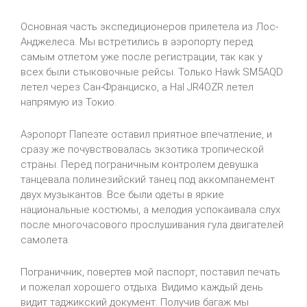
Основная часть экспедиционеров прилетела из Лос-
Анджелеса. Мы встретились в аэропорту перед
самым отлетом уже после регистрации, так как у
всех были стыковочные рейсы. Только Hawk SM5AQD
летел через Сан-Франциско, а Hal JR4OZR летел
напрямую из Токио.
Аэропорт Папеэте оставил приятное впечатление, и
сразу же почувствовалась экзотика тропической
страны. Перед пограничным контролем девушка
танцевала полинезийский танец под аккомпанемент
двух музыкантов. Все были одеты в яркие
национальные костюмы, а мелодия успокаивала слух
после многочасового прослушивания гула двигателей
самолета.
Пограничник, повертев мой паспорт, поставил печать
и пожелал хорошего отдыха. Видимо каждый день
видит таджикский документ. Получив багаж мы