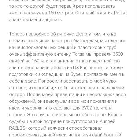
то кто-то другой будет первый раз использовать
«мою антенну» на 160 метров. Опытный политик Ральф
знал чем меня зацепить.
Теперь подробнее об антенне. Дело в том, что во
время экспедиции на остров Амстердам, мы сделали
из неиспользованных секций и пластиковых труб
очень эффективную антенну. Тогда мы провели 3500
связей на 160 м, и эта антенна стала известной. Ею
заинтересовались ребята из DX Engineering, и в ходе
подготовки к экспедиции на Буве, пригласили меня к
себе в офис. Попросили рассказать о моей чудо-
антенне, и спросили, что бы я хотел взять на далекий
остров. После моей презентации и нескольких часов
обсуждений, они выслушали все мои пожелания и
идеи, и уверили, что сделают для 3Y0Z то, что я
просил. Это звучало очень многообещающе. Волею
судьбы, на этой встрече присутствовал и Андрей
RA6LBS, который всячески способствовал
продвижению данной идеи, используя свой богатый