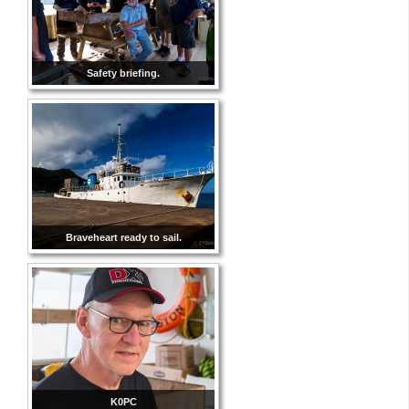
Safety briefing.
Braveheart ready to sail.
K0PC