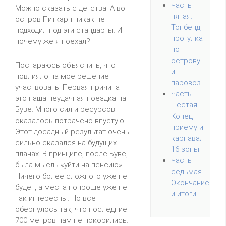
Часть
Можно сказать с детства. А вот
пятая.
остров Питкэрн никак не
Топбенд,
подходил под эти стандарты. И
прогулка
почему же я поехал?
по
острову
Постараюсь объяснить, что
и
повлияло на мое решение
паровоз.
участвовать. Первая причина –
Часть
это наша неудачная поездка на
шестая.
Буве. Много сил и ресурсов
Конец
оказалось потрачено впустую.
приему и
Этот досадный результат очень
карнавал
сильно сказался на будущих
16 зоны.
планах. В принципе, после Буве,
Часть
была мысль «уйти на пенсию».
седьмая.
Ничего более сложного уже не
Окончание
будет, а места попроще уже не
и итоги.
так интересны. Но все
обернулось так, что последние
700 метров нам не покорились.