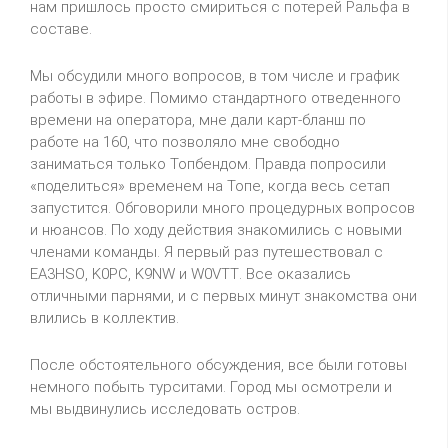
нам пришлось просто смириться с потерей Ральфа в
составе.
Мы обсудили много вопросов, в том числе и график
работы в эфире. Помимо стандартного отведенного
времени на оператора, мне дали карт-бланш по
работе на 160, что позволяло мне свободно
заниматься только Топбендом. Правда попросили
«поделиться» временем на Топе, когда весь сетап
запустится. Обговорили много процедурных вопросов
и нюансов. По ходу действия знакомились с новыми
членами команды. Я первый раз путешествовал с
EA
3
HSO
,
K
0
PC
,
K
9
NW
и
W
0
VTT
. Все оказались
отличными парнями, и с первых минут знакомства они
влились в коллектив.
После обстоятельного обсуждения, все были готовы
немного побыть турситами. Город мы осмотрели и
мы выдвинулись исследовать остров.