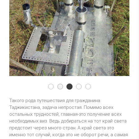
3y0z03
3y0z01
3y0z02
3y0z04
3y0z05
Такого рода путешествия для гражданина
Таджикистана, задача непростая. Помимо всех
остальных трудностей, главная-это получение всех
необходимых виз. Ведь добираться на тот край света
предстоит через много стран. А край света это
именно тот случай, когда это не оборот речи, а самая