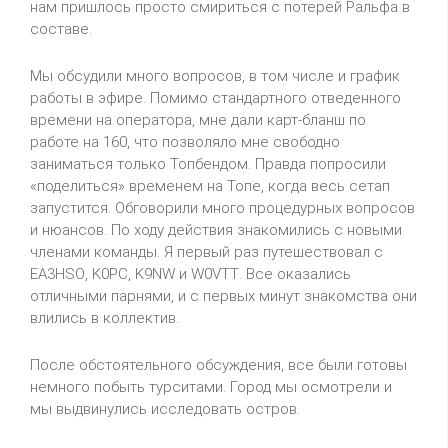
нам пришлось просто смириться с потерей Ральфа в
составе.
Мы обсудили много вопросов, в том числе и график
работы в эфире. Помимо стандартного отведенного
времени на оператора, мне дали карт-бланш по
работе на 160, что позволяло мне свободно
заниматься только Топбендом. Правда попросили
«поделиться» временем на Топе, когда весь сетап
запустится. Обговорили много процедурных вопросов
и нюансов. По ходу действия знакомились с новыми
членами команды. Я первый раз путешествовал с
EA
3
HSO
,
K
0
PC
,
K
9
NW
и
W
0
VTT
. Все оказались
отличными парнями, и с первых минут знакомства они
влились в коллектив.
После обстоятельного обсуждения, все были готовы
немного побыть турситами. Город мы осмотрели и
мы выдвинулись исследовать остров.