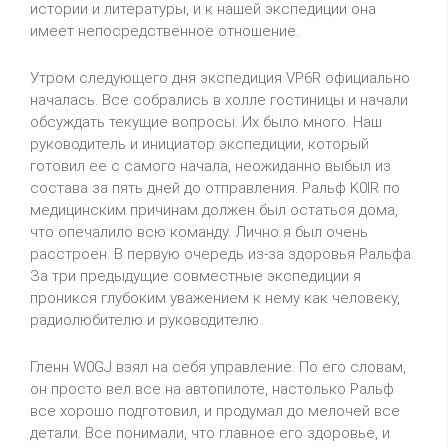
истории и литературы, и к нашей экспедиции она
имеет непосредственное отношение.
Утром следующего дня экспедиция VP6R официально
началась. Все собрались в холле гостиницы и начали
обсуждать текущие вопросы. Их было много. Наш
руководитель и инициатор экспедиции, который
готовил ее с самого начала, неожиданно выбыл из
состава за пять дней до отправления. Ральф
K
0
IR
по
медицинским причинам должен был остаться дома,
что опечалило всю команду. Лично я был очень
расстроен. В первую очередь из-за здоровья Ральфа.
За три предыдущие совместные экспедиции я
проникся глубоким уважением к нему как человеку,
радиолюбителю и руководителю.
Гленн
W
0
GJ
взял на себя управление. По его словам,
он просто вел все на автопилоте, настолько Ральф
все хорошо подготовил, и продумал до мелочей все
детали. Все понимали, что главное его здоровье, и