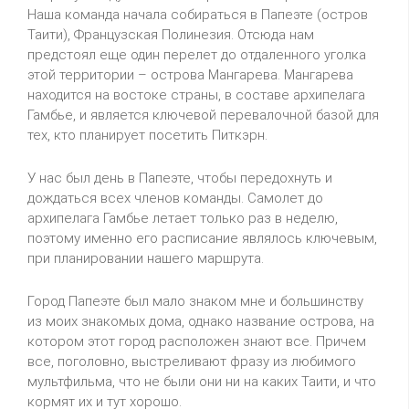
Наша команда начала собираться в Папеэте (остров
Таити), Французская Полинезия. Отсюда нам
предстоял еще один перелет до отдаленного уголка
этой территории – острова Мангарева. Мангарева
находится на востоке страны, в составе архипелага
Гамбье, и является ключевой перевалочной базой для
тех, кто планирует посетить Питкэрн.
У нас был день в Папеэте, чтобы передохнуть и
дождаться всех членов команды. Самолет до
архипелага Гамбье летает только раз в неделю,
поэтому именно его расписание являлось ключевым,
при планировании нашего маршрута.
Город Папеэте был мало знаком мне и большинству
из моих знакомых дома, однако название острова, на
котором этот город расположен знают все. Причем
все, поголовно, выстреливают фразу из любимого
мультфильма, что не были они ни на каких Таити, и что
кормят их и тут хорошо.