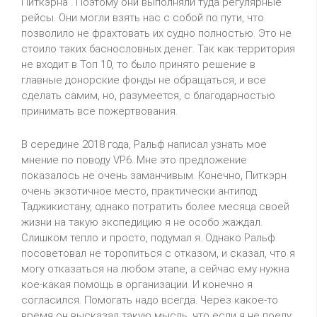
Питкэрна . Поэтому они выполняли туда регулярные
рейсы. Они могли взять нас с собой по пути, что
позволило не фрахтовать их судно полностью. Это не
стоило таких баснословных денег. Так как территория
не входит в Топ 10, то было принято решение в
главные донорские фонды не обращаться, и все
сделать самим, но, разумеется, с благодарностью
принимать все пожертвования.
В середине 2018 года, Ральф написал узнать мое
мнение по поводу VP6. Мне это предложение
показалось не очень заманчивым. Конечно, Питкэрн
очень экзотичное место, практически антипод
Таджикистану, однако потратить более месяца своей
жизни на такую экспедицию я не особо жаждал.
Слишком тепло и просто, подумал я. Однако Ральф
посоветовал не торопиться с отказом, и сказал, что я
могу отказаться на любом этапе, а сейчас ему нужна
кое-какая помощь в организации. И конечно я
согласился. Помогать надо всегда. Через какое-то
время он высказал такую мысль, что если я не поеду,