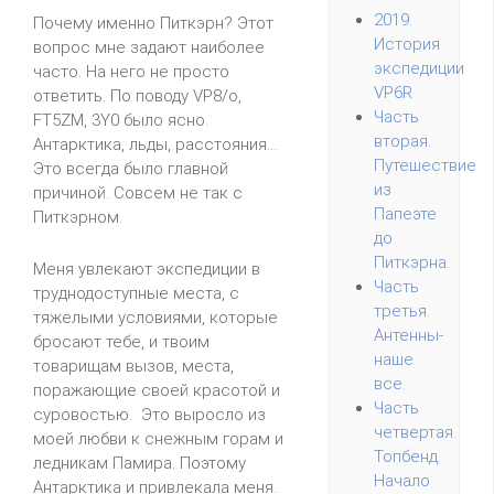
2019.
Почему именно Питкэрн? Этот
История
вопрос мне задают наиболее
экспедиции
часто. На него не просто
VP6R
ответить. По поводу VP8/o,
Часть
FT5ZM, 3Y0 было ясно.
вторая.
Антарктика, льды, расстояния...
Путешествие
Это всегда было главной
из
причиной. Совсем не так с
Папеэте
Питкэрном.
до
Питкэрна.
Меня увлекают экспедиции в
Часть
труднодоступные места, с
третья.
тяжелыми условиями, которые
Антенны-
бросают тебе, и твоим
наше
товарищам вызов, места,
все.
поражающие своей красотой и
Часть
суровостью. Это выросло из
четвертая.
моей любви к снежным горам и
Топбенд.
ледникам Памира. Поэтому
Начало
Антарктика и привлекала меня.