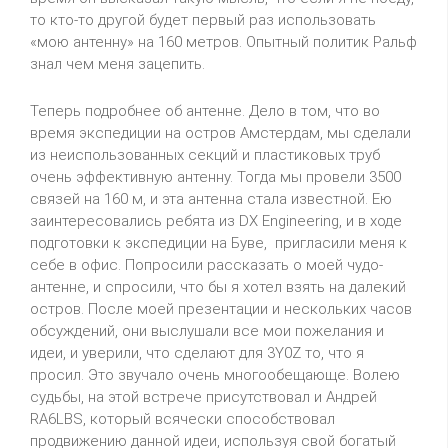
то кто-то другой будет первый раз использовать
«мою антенну» на 160 метров. Опытный политик Ральф
знал чем меня зацепить.
Теперь подробнее об антенне. Дело в том, что во
время экспедиции на остров Амстердам, мы сделали
из неиспользованных секций и пластиковых труб
очень эффективную антенну. Тогда мы провели 3500
связей на 160 м, и эта антенна стала известной. Ею
заинтересовались ребята из DX Engineering, и в ходе
подготовки к экспедиции на Буве, пригласили меня к
себе в офис. Попросили рассказать о моей чудо-
антенне, и спросили, что бы я хотел взять на далекий
остров. После моей презентации и нескольких часов
обсуждений, они выслушали все мои пожелания и
идеи, и уверили, что сделают для 3Y0Z то, что я
просил. Это звучало очень многообещающе. Волею
судьбы, на этой встрече присутствовал и Андрей
RA6LBS, который всячески способствовал
продвижению данной идеи, используя свой богатый