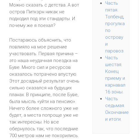
Часть
Можно сказать с детства. А вот
пятая.
остров Питкэрн никак не
Топбенд,
подходил под эти стандарты. И
прогулка
почему же я поехал?
по
острову
Постараюсь объяснить, что
и
повлияло на мое решение
паровоз.
участвовать. Первая причина –
Часть
это наша неудачная поездка на
шестая.
Буве. Много сил и ресурсов
Конец
оказалось потрачено впустую.
приему и
Этот досадный результат очень
карнавал
сильно сказался на будущих
16 зоны.
планах. В принципе, после Буве,
Часть
была мысль «уйти на пенсию».
седьмая.
Ничего более сложного уже не
Окончание
будет, а места попроще уже не
и итоги.
так интересны. Но все
обернулось так, что последние
700 метров нам не покорились.