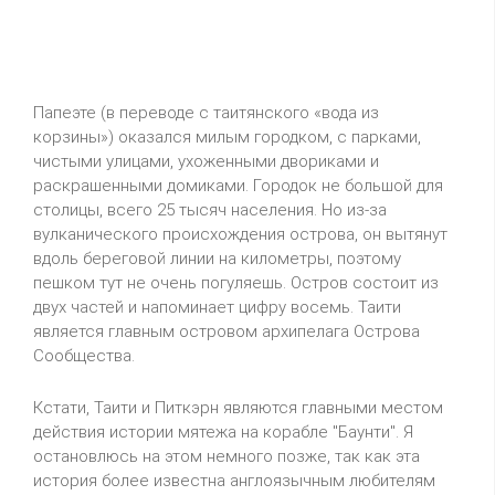
Папеэте (в переводе с таитянского «вода из
корзины») оказался милым городком, с парками,
чистыми улицами, ухоженными двориками и
раскрашенными домиками. Городок не большой для
столицы, всего 25 тысяч населения. Но из-за
вулканического происхождения острова, он вытянут
вдоль береговой линии на километры, поэтому
пешком тут не очень погуляешь. Остров состоит из
двух частей и напоминает цифру восемь. Таити
является главным островом архипелага Острова
Сообщества.
Кстати, Таити и Питкэрн являются главными местом
действия истории мятежа на корабле "Баунти". Я
остановлюсь на этом немного позже, так как эта
история более известна англоязычным любителям