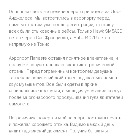
Основная часть экспедиционеров прилетела из Лос-
Анджелеса. Мы встретились в аэропорту перед
самым отлетом уже после регистрации, так как у
всех были стыковочные рейсы. Только Hawk SM5AQD
летел через Сан-Франциско, а Hal JR4OZR летел
напрямую из Токио.
Аэропорт Папеэте оставил приятное впечатление, и
сразу же почувствовалась экзотика тропической
страны. Перед пограничным контролем девушка
танцевала полинезийский танец под аккомпанемент
двух музыкантов. Все были одеты в яркие
национальные костюмы, а мелодия успокаивала слух
после многочасового прослушивания гула двигателей
самолета.
Пограничник, повертев мой паспорт, поставил печать
и пожелал хорошего отдыха. Видимо каждый день
видит таджикский документ. Получив багаж мы