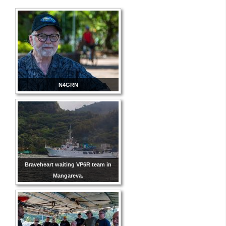
N4GRN
Braveheart waiting VP6R team in
Mangareva.