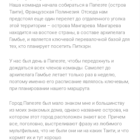
Наша команда начала собираться в Папеэте (остров
Таити), Французская Полинезия. Отсюда нам
предстоял еще один перелет до отдаленного уголка
этой территории – острова Мангарева. Мангарева
находится на востоке страны, в составе архипелага
Гамбье, и является ключевой перевалочной базой для
тех, кто планирует посетить Питкэрн.
У нас был день в Папеэте, чтобы передохнуть и
дождаться всех членов команды. Самолет до
архипелага Гамбье летает только раз в неделю,
поэтому именно его расписание являлось ключевым,
при планировании нашего маршрута.
Город Папеэте был мало знаком мне и большинству
из моих знакомых дома, однако название острова, на
котором этот город расположен знают все. Причем
все, поголовно, выстреливают фразу из любимого
мультфильма, что не были они ни на каких Таити, и что
кормят их и тут хорошо.