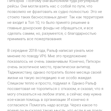
Питкэрна . Поэтому они выполняли туда регулярные
рейсы. Они могли взять нас с собой по пути, что
позволило не фрахтовать их судно полностью. Это не
стоило таких баснословных денег. Так как территория
не входит в Топ 10, то было принято решение в
главные донорские фонды не обращаться, и все
сделать самим, но, разумеется, с благодарностью
принимать все пожертвования.
В середине 2018 года, Ральф написал узнать мое
мнение по поводу VP6. Мне это предложение
показалось не очень заманчивым. Конечно, Питкэрн
очень экзотичное место, практически антипод
Таджикистану, однако потратить более месяца своей
жизни на такую экспедицию я не особо жаждал.
Слишком тепло и просто, подумал я. Однако Ральф
посоветовал не торопиться с отказом, и сказал, что я
могу отказаться на любом этапе, а сейчас ему нужна
кое-какая помощь в организации. И конечно я
согласился. Помогать надо всегда. Через какое-то
время он высказал такую мысль, что если я не поеду,