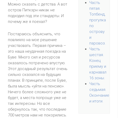
Часть
Можно сказать с детства. А вот
пятая.
остров Питкэрн никак не
Топбенд,
подходил под эти стандарты. И
прогулка
почему же я поехал?
по
острову
Постараюсь объяснить, что
и
повлияло на мое решение
паровоз.
участвовать. Первая причина –
Часть
это наша неудачная поездка на
шестая.
Буве. Много сил и ресурсов
Конец
оказалось потрачено впустую.
приему и
Этот досадный результат очень
карнавал
сильно сказался на будущих
16 зоны.
планах. В принципе, после Буве,
Часть
была мысль «уйти на пенсию».
седьмая.
Ничего более сложного уже не
Окончание
будет, а места попроще уже не
и итоги.
так интересны. Но все
обернулось так, что последние
700 метров нам не покорились.