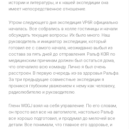
истории и литературы, и к нашей экспедиции она
имеет непосредственное отношение.
Утром следующего дня экспедиция VP6R официально
началась. Все собрались в холле гостиницы и начали
обсуждать текущие вопросы. Их было много. Наш
руководитель и инициатор экспедиции, который
готовил ее с самого начала, неожиданно выбыл из
состава за пять дней до отправления. Ральф
K
0
IR
по
медицинским причинам должен был остаться дома,
что опечалило всю команду. Лично я был очень
расстроен. В первую очередь из-за здоровья Ральфа.
За три предыдущие совместные экспедиции я
проникся глубоким уважением к нему как человеку,
радиолюбителю и руководителю.
Гленн
W
0
GJ
взял на себя управление. По его словам,
он просто вел все на автопилоте, настолько Ральф
все хорошо подготовил, и продумал до мелочей все
детали. Все понимали, что главное его здоровье, и