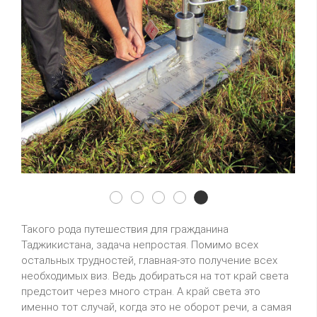
3y0z01
3y0z02
3y0z03
3y0z04
3y0z05
Такого рода путешествия для гражданина
Таджикистана, задача непростая. Помимо всех
остальных трудностей, главная-это получение всех
необходимых виз. Ведь добираться на тот край света
предстоит через много стран. А край света это
именно тот случай, когда это не оборот речи, а самая