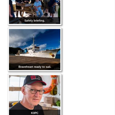
Safety briefing.
Braveheart ready to sail.
K0PC