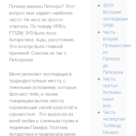
2019.
Почему именно Питкэрн? Этот
История
вопрос мне задают наиболее
экспедиции
часто. На него не просто
VP6R
ответить. По поводу VP8/o,
Часть
FT5ZM, 3Y0 было ясно.
вторая.
Антарктика, льды, расстояния...
Путешествие
Это всегда было главной
из
причиной. Совсем не так с
Папеэте
Питкэрном.
до
Питкэрна.
Меня увлекают экспедиции в
Часть
труднодоступные места, с
третья.
тяжелыми условиями, которые
Антенны-
бросают тебе, и твоим
наше
товарищам вызов, места,
все.
поражающие своей красотой и
Часть
суровостью. Это выросло из
четвертая.
моей любви к снежным горам и
Топбенд.
ледникам Памира. Поэтому
Начало
Антарктика и привлекала меня.