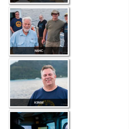
N6HC
K9NW