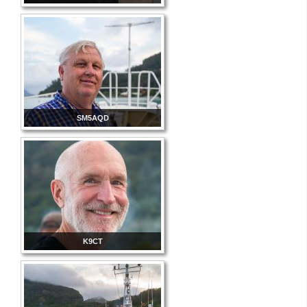
SM5AQD
K9CT