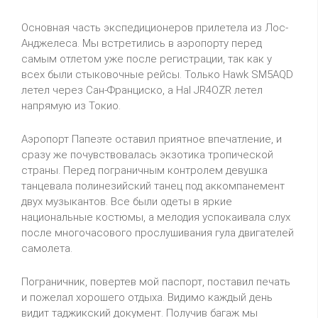
Основная часть экспедиционеров прилетела из Лос-
Анджелеса. Мы встретились в аэропорту перед
самым отлетом уже после регистрации, так как у
всех были стыковочные рейсы. Только Hawk SM5AQD
летел через Сан-Франциско, а Hal JR4OZR летел
напрямую из Токио.
Аэропорт Папеэте оставил приятное впечатление, и
сразу же почувствовалась экзотика тропической
страны. Перед пограничным контролем девушка
танцевала полинезийский танец под аккомпанемент
двух музыкантов. Все были одеты в яркие
национальные костюмы, а мелодия успокаивала слух
после многочасового прослушивания гула двигателей
самолета.
Пограничник, повертев мой паспорт, поставил печать
и пожелал хорошего отдыха. Видимо каждый день
видит таджикский документ. Получив багаж мы