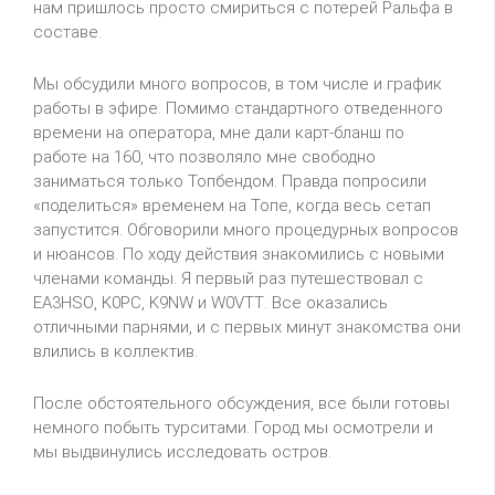
нам пришлось просто смириться с потерей Ральфа в
составе.
Мы обсудили много вопросов, в том числе и график
работы в эфире. Помимо стандартного отведенного
времени на оператора, мне дали карт-бланш по
работе на 160, что позволяло мне свободно
заниматься только Топбендом. Правда попросили
«поделиться» временем на Топе, когда весь сетап
запустится. Обговорили много процедурных вопросов
и нюансов. По ходу действия знакомились с новыми
членами команды. Я первый раз путешествовал с
EA
3
HSO
,
K
0
PC
,
K
9
NW
и
W
0
VTT
. Все оказались
отличными парнями, и с первых минут знакомства они
влились в коллектив.
После обстоятельного обсуждения, все были готовы
немного побыть турситами. Город мы осмотрели и
мы выдвинулись исследовать остров.