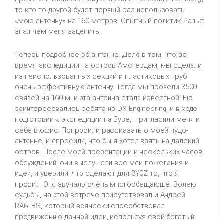
то кто-то другой будет первый раз использовать
«мою антенну» на 160 метров. Опытный политик Ральф
знал чем меня зацепить.
Теперь подробнее об антенне. Дело в том, что во
время экспедиции на остров Амстердам, мы сделали
из неиспользованных секций и пластиковых труб
очень эффективную антенну. Тогда мы провели 3500
связей на 160 м, и эта антенна стала известной. Ею
заинтересовались ребята из DX Engineering, и в ходе
подготовки к экспедиции на Буве, пригласили меня к
себе в офис. Попросили рассказать о моей чудо-
антенне, и спросили, что бы я хотел взять на далекий
остров. После моей презентации и нескольких часов
обсуждений, они выслушали все мои пожелания и
идеи, и уверили, что сделают для 3Y0Z то, что я
просил. Это звучало очень многообещающе. Волею
судьбы, на этой встрече присутствовал и Андрей
RA6LBS, который всячески способствовал
продвижению данной идеи, используя свой богатый