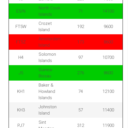
North Cook
E5/N
71
14100
Islands
Crozet
FT5W
192
9600
Island
Amsterdam
FT5Z
173
8600
Island
Solomon
H4
97
10700
Islands
Guinea-
J5
276
8600
Bissau
Baker &
KH1
Howland
74
12100
Islands
Johnston
KH3
57
11400
Island
Sint
PJ7
312
11900