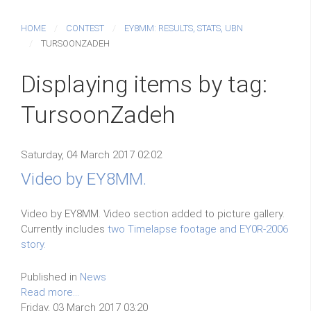
HOME
CONTEST
EY8MM: RESULTS, STATS, UBN
TURSOONZADEH
Displaying items by tag:
TursoonZadeh
Saturday, 04 March 2017 02:02
Video by EY8MM.
Video by EY8MM. Video section added to picture gallery.
Currently includes
two Timelapse footage and EY0R-2006
story.
Published in
News
Read more...
Friday, 03 March 2017 03:20