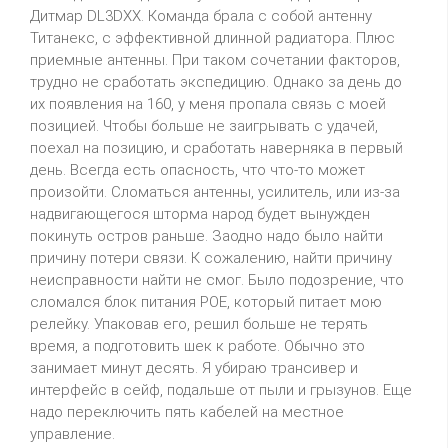
Дитмар
DL3DXX
.
Команда брала с собой антенну
Титанекс
, с эффективной длинной радиатора.
Плюс
приемные антенны. При таком сочетании факторов,
трудно не сработать экспедицию. Однако за день до
их появления на 160, у меня пропала связь с моей
позицией. Чтобы больше не заигрывать с удачей,
поехал на позицию, и сработать
наверняка
в первый
день. Всегда есть опасность, что что-то может
произойти. Сломаться антенны, усилитель, или из-за
надвигающегося шторма народ будет вынужден
покинуть остров раньше. Заодно надо было найти
причину потери связи. К сожалению, найти причину
неисправности найти не смог. Было подозрение, что
сломался блок питания
POE
, который питает мою
релейку
. Упаковав его, решил больше не терять
время, а подготовить
шек
к работе. Обычно это
занимает минут десять. Я убираю трансивер и
интерфейс в сейф, подальше от пыли и грызунов. Еще
надо переключить пять кабелей на местное
управление.