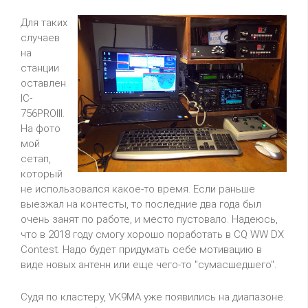
Для таких
случаев
на
станции
оставлен
IC-
756PROIII
.
На фото
мой
сетап
,
который
не использовался какое-то время. Если раньше
выезжал на контесты, то последние два года был
очень занят по работе, и место пустовало. Надеюсь,
что в 2018 году смогу хорошо поработать в
CQ
WW
DX
Contest
. Надо будет придумать себе мотивацию в
виде новых антенн или еще чего-то "сумасшедшего".
Судя по кластеру,
VK9MA
уже появились на диапазоне.