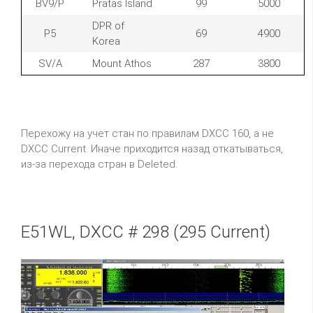
BV9/P
Pratas Island
99
5000
DPR of
P5
69
4900
Korea
SV/A
Mount Athos
287
3800
Перехожу на учет стан по правилам DXCC 160, а не
DXCC Current. Иначе приходится назад откатываться,
из-за перехода стран в Deleted.
E51WL, DXCC # 298 (295 Current)