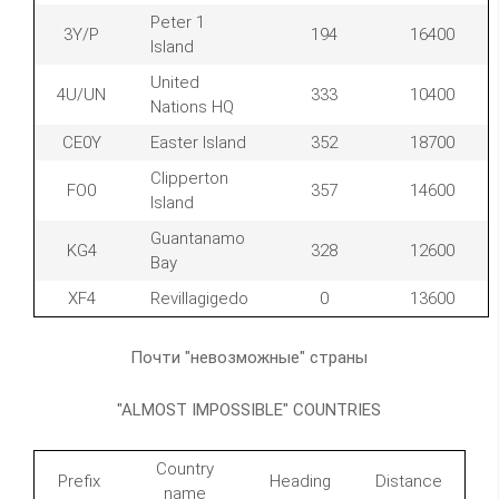
Peter 1
3Y/P
194
16400
Island
United
4U/UN
333
10400
Nations HQ
CE0Y
Easter Island
352
18700
Clipperton
FO0
357
14600
Island
Guantanamo
KG4
328
12600
Bay
XF4
Revillagigedo
0
13600
Почти "невозможные" страны
"ALMOST IMPOSSIBLE" COUNTRIES
Country
Prefix
Heading
Distance
name