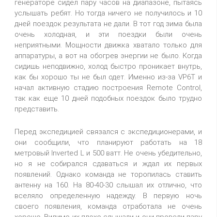
генераторе сидел пару часов на диапазоне, пытаясь
услышать ребят. Но тогда ничего не получилось и 10
дней поездок результата не дали. В тот год зима была
очень холодная, и эти поездки были очень
неприятными. Мощности движка хватало только для
аппаратуры, а вот на обогрев энергии не было. Когда
сидишь неподвижно, холод быстро проникает внутрь,
как бы хорошо ты не был одет. Именно из-за VP6T и
начал активную стадию построения Remote Control,
так как еще 10 дней подобных поездок было трудно
представить.
Перед экспедицией связался с экспедиционерами, и
они сообщили, что планируют работать на 18
метровый Inverted L и 500 ватт. Не очень убедительно,
но я не собирался сдаваться и ждал их первых
появлений. Однако команда не торопилась ставить
антенну на 160. На 80-40-30 слышал их отлично, что
вселяло определенную надежду. В первую ночь
своего появления, команда отработала не очень