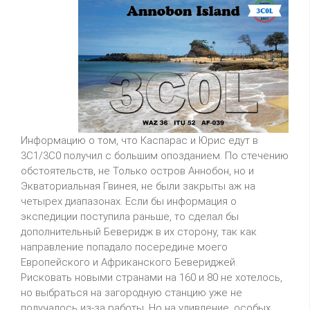
Информацию о том, что Каспарас и Юрис едут в
3C1/3C0 получил с большим опозданием. По стечению
обстоятельств, не Только остров Аннобон, но и
Экваториальная Гвинея, не были закрыты аж на
четырех диапазонах. Если бы информация о
экспедиции поступила раньше, то сделал бы
дополнительный Беверидж в их сторону, так как
направление попадало посередине моего
Европейского и Африканского Бевериджей.
Рисковать новыми странами на 160 и 80 не хотелось,
но выбраться на загородную станцию уже не
получалось из-за работы. Но на удивление, особых