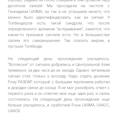
хорошо. Видимо их плохо слышали и они провели пару
десятков связей. Мы просидели на частоте с
Геннадием UA9MA, но так и не услышали ничего, что
можно было идентифицировать как их сигнал. У
Топбендеров есть такой синдром, что после
определенного времени "вслушивания", кажется, что
какие-то признаки сигнала есть. Но в большинстве
своем это самовнушение. Так сказать мираж, в
пустыне Топбенда.
На следующий день прохождение улучшилось.
"Всплески" от сигнала добрались и Центральной Азии
примерно за два часа до их захода. Однако читаемым
сигнал стал только к восходу. Надо отдать должние
Рону PA3EWP, который с большим терпением работал
и доводил связи до конца. Я не мог разобрать ответ с
первого раза и он ответил мне еще один раз, и связь
состоялась. На следующий день прохождение еще
больше улучшилось, и сработали Рона UA9MA, UA4CC,
UA4CR.