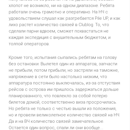
хлопот не возникло, ни на одном диапазоне. Ребята
работали очень грамотно и оперативно. На НЧ с
удовольствием слушал как разгребается Pile UP, и как
лихо растет количество связей в Clublog. То, что
сделали парни вдвоем, сможет похвастаться не
каждая экспедиция с внушительным бюджетом, и
толпой операторов.
Кроме того, испытания сыпались ребятам на голову
без остановки. Вылетел один из аппаратов, запчасти
не прибыли, потом прибыли, но застряли на таможне,
напряжение в сети было настолько низким, что
аппаратура постоянно выключалась, из-за отстуствия
рейсов с острова им пришлось задержаться дольше
планированного, что повлекло за собой потерю
билетов домой, соответственно виза просрочилась.
Но ребята не только с честью вышли из положения,
но и провели великолепное количество связей на НЧ.
Да и на ВЧ количество связей замечательное.
Остается один вопрос, спали ли они вообще....