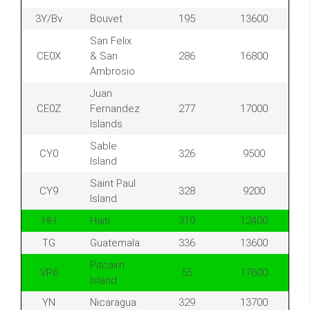
3Y/Bv
Bouvet
195
13600
San Felix
CE0X
& San
286
16800
Ambrosio
Juan
CE0Z
Fernandez
277
17000
Islands
Sable
CY0
326
9500
Island
Saint Paul
CY9
328
9200
Island
HH
Haiti
319
12400
TG
Guatemala
336
13600
Pitcairn
VP6
55
17600
Island
YN
Nicaragua
329
13700