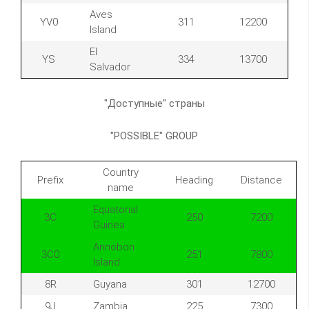
Aves
YV0
311
12200
Island
El
YS
334
13700
Salvador
"Доступные" страны
"POSSIBLE" GROUP
Country
Prefix
Heading
Distance
name
Equatorial
3C
250
7200
Guinea
Annobon
3C0
251
7800
Island
8R
Guyana
301
12700
9J
Zambia
225
7300