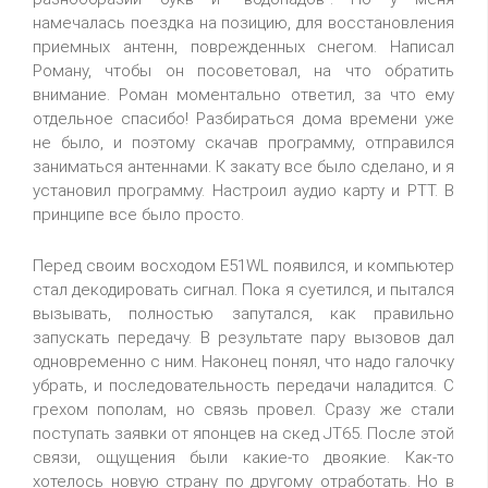
намечалась поездка на позицию, для восстановления
приемных антенн, поврежденных снегом. Написал
Роману, чтобы он посоветовал, на что обратить
внимание. Роман моментально ответил, за что ему
отдельное спасибо! Разбираться дома времени уже
не было, и поэтому скачав программу, отправился
заниматься антеннами. К закату все было сделано, и я
установил программу. Настроил аудио карту и PTT. В
принципе все было просто.
Перед своим восходом E51WL появился, и компьютер
стал декодировать сигнал. Пока я суетился, и пытался
вызывать, полностью запутался, как правильно
запускать передачу. В результате пару вызовов дал
одновременно с ним. Наконец понял, что надо галочку
убрать, и последовательность передачи наладится. С
грехом пополам, но связь провел. Сразу же стали
поступать заявки от японцев на скед JT65. После этой
связи, ощущения были какие-то двоякие. Как-то
хотелось новую страну по другому отработать. Но в