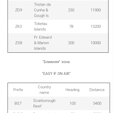
Tristan da
ZD9
Cunha &
230
11900
Gough Is.
Tokelau
ZK3
78
13200
Islands
Pr. Edward
ZS8
& Marion
200
10000
Islands
"Ближняя" зона.
"EASY IF ON AIR"
Country
Prefix
Heading
Distance
name
Scarborough
BS7
105
5400
Reef