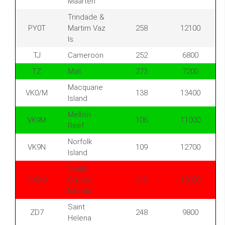
Maarten
Trindade &
PY0T
Martim Vaz
258
12100
Is.
TJ
Cameroon
252
6800
TZ
Mali
273
7200
Macquarie
VK0/M
138
13400
Island
Mellish
VK9M
106
11000
Reef
Norfolk
VK9N
109
12700
Island
South
VP8/O
Orkney
219
15000
Islands
Saint
ZD7
248
9800
Helena