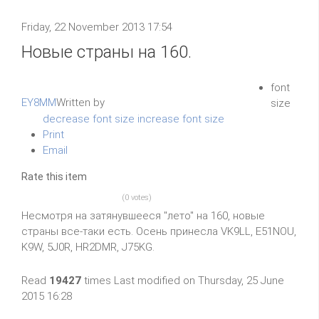
Friday, 22 November 2013 17:54
Новые страны на 160.
font
EY8MM
Written by
size
decrease font size
increase font size
Print
Email
Rate this item
(0 votes)
Несмотря на затянувшееся "лето" на 160, новые
страны все-таки есть. Осень принесла VK9LL, E51NOU,
K9W, 5J0R, HR2DMR, J75KG.
Read
19427
times
Last modified on Thursday, 25 June
2015 16:28