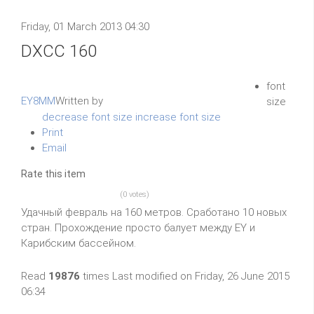
Friday, 01 March 2013 04:30
DXCC 160
font
EY8MM
Written by
size
decrease font size
increase font size
Print
Email
Rate this item
(0 votes)
Удачный февраль на 160 метров. Сработано 10 новых
стран. Прохождение просто балует между EY и
Карибским бассейном.
Read
19876
times
Last modified on Friday, 26 June 2015
06:34