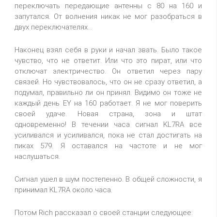
переключать передающие антенны с 80 на 160 и
запутался. От волнения никак не мог разобраться в
двух переключателях...
Наконец взял себя в руки и начал звать. Было такое
чувство, что не ответит. Или что это пират, или что
отключат электричество. Он ответил через пару
связей. Но чувствовалось, что он не сразу ответил, а
подумал, правильно ли он принял. Видимо он тоже не
каждый день EY на 160 работает. Я не мог поверить
своей удаче. Новая страна, зона и штат
одновременно! В течении часа сигнал KL7RA все
усиливался и усиливался, пока не стал достигать на
пиках 579. Я оставался на частоте и не мог
наслушаться.
Сигнал ушел в шум постепенно. В общей сложности, я
принимал KL7RA около часа.
Потом Rich рассказал о своей станции следующее: