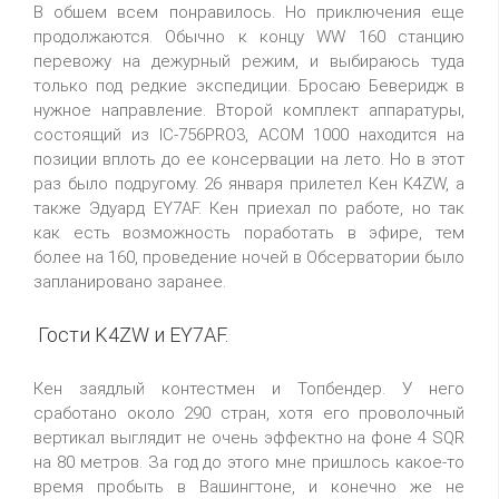
В обшем всем понравилось. Но приключения еще
продолжаются. Обычно к концу WW 160 станцию
перевожу на дежурный режим, и выбираюсь туда
только под редкие экспедиции. Бросаю Беверидж в
нужное направление. Второй комплект аппаратуры,
состоящий из IC-756PRO3, ACOM 1000 находится на
позиции вплоть до ее консервации на лето. Но в этот
раз было подругому. 26 января прилетел Кен K4ZW, а
также Эдуард EY7AF. Кен приехал по работе, но так
как есть возможность поработать в эфире, тем
более на 160, проведение ночей в Обсерватории было
запланировано заранее.
Гости K4ZW и EY7AF.
Кен заядлый контестмен и Топбендер. У него
сработано около 290 стран, хотя его проволочный
вертикал выглядит не очень эффектно на фоне 4 SQR
на 80 метров. За год до этого мне пришлось какое-то
время пробыть в Вашингтоне, и конечно же не