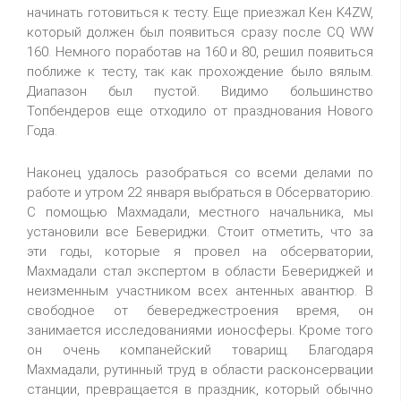
начинать готовиться к тесту. Еще приезжал Кен K4ZW,
который должен был появиться сразу после CQ WW
160. Немного поработав на 160 и 80, решил появиться
поближе к тесту, так как прохождение было вялым.
Диапазон был пустой. Видимо большинство
Топбендеров еще отходило от празднования Нового
Года.
Наконец удалось разобраться со всеми делами по
работе и утром 22 января выбраться в Обсерваторию.
С помощью Махмадали, местного начальника, мы
установили все Бевериджи. Стоит отметить, что за
эти годы, которые я провел на обсерватории,
Махмадали стал экспертом в области Бевериджей и
неизменным участником всех антенных авантюр. В
свободное от бевереджестроения время, он
занимается исследованиями ионосферы. Кроме того
он очень компанейский товарищ. Благодаря
Махмадали, рутинный труд в области расконсервации
станции, превращается в праздник, который обычно