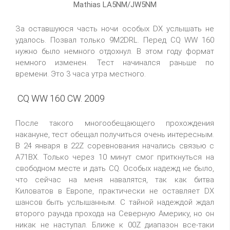
Mathias LA5NM/JW5NM
За оставшуюся часть ночи особых DX услышать не
удалось. Позвал только 9M2DRL. Перед CQ WW 160
нужно было немного отдохнул. В этом году формат
немного изменен. Тест начинался раньше по
времени. Это 3 часа утра местного.
CQ WW 160 CW. 2009
После такого многообещающего прохождения
накануне, тест обещал получиться очень интересным.
В 24 января в 22Z соревнования начались связью с
A71BX. Только через 10 минут смог приткнуться на
свободном месте и дать CQ. Особых надежд не было,
что сейчас на меня навалятся, так как битва
Киловатов в Европе, практически не оставляет DX
шансов быть услышанным. C тайной надеждой ждал
второго раунда прохода на Северную Америку, но он
никак не наступал. Ближе к 00Z диапазон все-таки