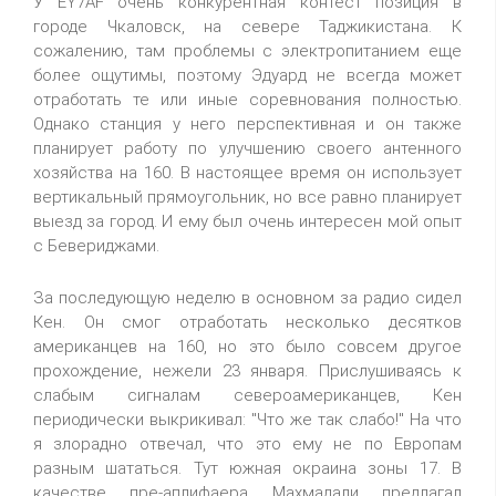
У EY7AF очень конкурентная контест позиция в
городе Чкаловск, на севере Таджикистана. К
сожалению, там проблемы с электропитанием еще
более ощутимы, поэтому Эдуард не всегда может
отработать те или иные соревнования полностью.
Однако станция у него перспективная и он также
планирует работу по улучшению своего антенного
хозяйства на 160. В настоящее время он использует
вертикальный прямоугольник, но все равно планирует
выезд за город. И ему был очень интересен мой опыт
с Бевериджами.
За последующую неделю в основном за радио сидел
Кен. Он смог отработать несколько десятков
американцев на 160, но это было совсем другое
прохождение, нежели 23 января. Прислушиваясь к
слабым сигналам североамериканцев, Кен
периодически выкрикивал: "Что же так слабо!" На что
я злорадно отвечал, что это ему не по Европам
разным шататься. Тут южная окраина зоны 17. В
качестве пре-аплифаера Махмадали предлагал