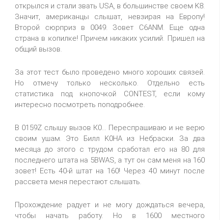
открылся и стали звать USA, в большинстве своем K8.
Значит, американцы слышат, невзирая на Европу!
Второй сюрприз в 0049. Зовет C6ANM. Еще одна
страна в копилке! Причем никаких усилий. Пришел на
общий вызов.
За этот тест было проведено много хороших связей.
Но отмечу только несколько. Отдельно есть
статистика под кнопочкой CONTEST, если кому
интересно посмотреть поподробнее.
В 0159Z слышу вызов К0... Переспрашиваю и не верю
своим ушам. Это Билл K0HA из Небраски. За два
месяца до этого с трудом сработал его на 80 для
последнего штата на 5BWAS, а тут он сам меня на 160
зовет! Есть 40-й штат на 160! Через 40 минут после
рассвета меня перестают слышать.
Прохождение радует и не могу дождаться вечера,
чтобы начать работу. Но в 1600 местного