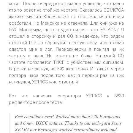
хотят. После очередного вызова услышал, что меня
кто-то зовет на этой же частоте. Оказалось CE1/K7CA
жаждет мульта. Конечно же не стал жадничать и мы
сработали. Но Мексика не отвечала. Шли они уже на
569. Максимум, чего я удостоился - это EY AGN? Я
отошел в сторонку и дал CQ в надежде, что рядом
стоящий Pile-Up образумит шестую зону, и она сама
сдастся мне в лог. Периодически я прыгал на их
частоту и звал. Но ответа не было. На моей CQ
частоте появляется TI4CF с убийственным сигналом.
Стрелки не загнул, но 599 шел точно. И только через
полтора часа после того, как я первый раз на них
наткнулся, XE1RCS мне ответили!
Вот что написали операторы XE1RCS в 3830
рефлекторе после теста:
Best conditions ever! Worked more than 220 Europeans
and 6 new DXCC entities. Thanks to our tech-guru Jesus
XE1JG our Bevarages worked extraordinary well and