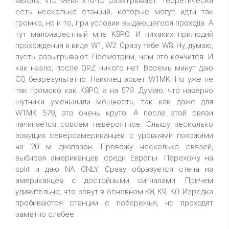
мысль, что меня кто-то разыгрывает. Теоретически
есть несколько станций, которые могут идти так
громко, но и то, при условии выдающегося прохода. А
тут малоизвестный мне K8PO. И никаких прилюдий
прохождения в виде W1, W2. Сразу тебе W8. Ну, думаю,
пусть разыгрывают. Посмотрим, чем это кончится. И
как назло, после QRZ никого нет. Восемь минут даю
CQ безрезультатно. Наконец зовет W1MK. Но уже не
так громоко как K8PO, а на 579. Думаю, что наверно
шутники уменьшили мощность, так как даже для
W1MK 579, это очень круто. А после этой связи
начинается совсем невероятное. Слышу несколько
зовущих североамериканцев с уровнями похожими
на 20 м диапазон. Провожу несколько связей,
выбирая американцев среди Европы. Перехожу на
split и даю NA ONLY. Сразу образуется стена из
американцев с достойными сигналами. Причем
удивительно, что зовут в основном K8, K9, K0. Изредка
пробиваются станции с побережья, но проходят
заметно слабее.