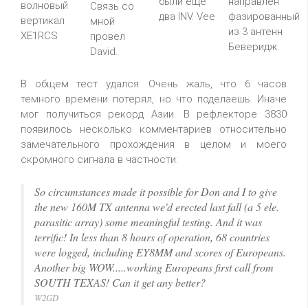
были еще
направлен
волновый
Связь со
два INV. Vee
фазированный
вертикал
мной
из 3 антенн
XE1RCS
провел
Беверидж.
David.
В общем тест удался. Очень жаль, что 6 часов
темного времени потерял, но что поделаешь. Иначе
мог получиться рекорд Азии. В рефлекторе 3830
появилось несколько комментариев относительно
замечательного прохождения в целом и моего
скромного сигнала в частности:
So circumstances made it possible for Don and I to give
the new 160M TX antenna we'd erected last fall (a 5 ele.
parasitic array) some meaningful testing. And it was
terrific! In less than 8 hours of operation, 68 countries
were logged, including EY8MM and scores of Europeans.
Another big WOW.....working Europeans first call from
SOUTH TEXAS! Can it get any better?
W2GD