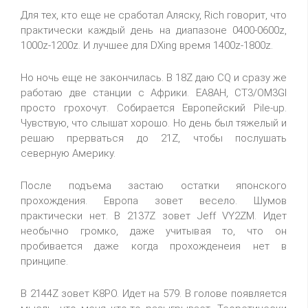
Для тех, кто еще не сработал Аляску, Rich говорит, что
практически каждый день на диапазоне 0400-0600z,
1000z-1200z. И лучшее для DXing время 1400z-1800z.
Но ночь еще не закончилась. В 18Z даю CQ и сразу же
работаю две станции с Африки. EA8AH, CT3/OM3GI
просто грохочут. Собирается Европейский Pile-up.
Чувствую, что слышат хорошо. Но день был тяжелый и
решаю прерваться до 21Z, чтобы послушать
северную Америку.
После подъема застаю остатки японского
прохождения. Европа зовет весело. Шумов
практически нет. В 2137Z зовет Jeff VY2ZM. Идет
необычно громко, даже учитывая то, что он
пробивается даже когда прохожденеия нет в
принципе.
В 2144Z зовет K8PO. Идет на 579. В голове появляется