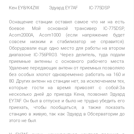
Кен EY8/K4ZW.
IC-775DSP
Эдуард EY7AF
Оснащение станции оставил самое что ни на есть
боевое. Мой основной трансивер IC-775DSP,
Acom2000A, Acom1000 (если напряжение будет
совсем низким и стабилизатор не справится).
Оборудовали еще одно место для работы на втором
диапазоне IC-756PRO3. Через делитель, туда подали
приемные антенны с основного рабочего места.
Удаление передающих антенн от приемных позволяло
без особых хлопот одновременно работать на 160 и
80. Других антенн на станции нет, за исключением тех,
которые гости на время привозят с собой.За
несколько дней до приезда Кена, позвонил Эдуард
EY7AF. Он был в отпуске и было не трудно убедить его
приехать, чтобы пообщаться, а также показать
станцию в живую, так как Эдуард в Обсерватории до
этого не был.