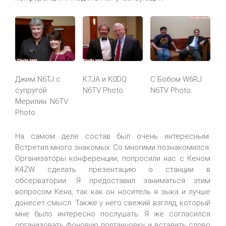
Джим N6TJ c
K7JA и K0DQ.
С Бобом W6RJ.
супругой
N6TV Photo.
N6TV Photo.
Мерилин. N6TV
Photo.
На самом деле состав был очень интересным.
Встретил много знакомых. Со многими познакомился.
Организаторы конференции, попросили нас с Кеном
K4ZW сделать презентацию о станции в
обсерватории. Я предоставил заниматься этим
вопросом Кена, так как он носитель я зыка и лучше
донесет смысл. Также у него свежий взгляд, который
мне было интересно послушать. Я же согласился
организовать фоновую подтанцовку, и вставить слово