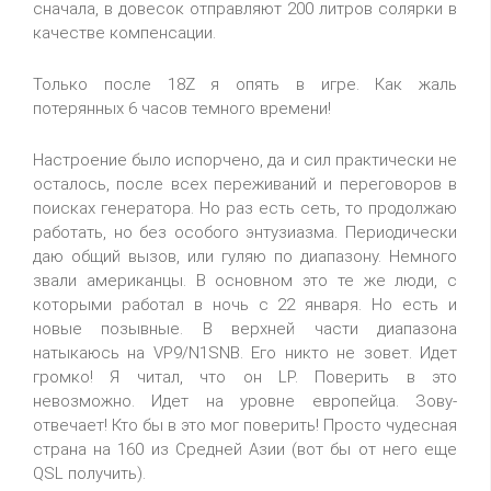
сначала, в довесок отправляют 200 литров солярки в
качестве компенсации.
Только после 18Z я опять в игре. Как жаль
потерянных 6 часов темного времени!
Настроение было испорчено, да и сил практически не
осталось, после всех переживаний и переговоров в
поисках генератора. Но раз есть сеть, то продолжаю
работать, но без особого энтузиазма. Периодически
даю общий вызов, или гуляю по диапазону. Немного
звали американцы. В основном это те же люди, с
которыми работал в ночь с 22 января. Но есть и
новые позывные. В верхней части диапазона
натыкаюсь на VP9/N1SNB. Его никто не зовет. Идет
громко! Я читал, что он LP. Поверить в это
невозможно. Идет на уровне европейца. Зову-
отвечает! Кто бы в это мог поверить! Просто чудесная
страна на 160 из Средней Азии (вот бы от него еще
QSL получить).