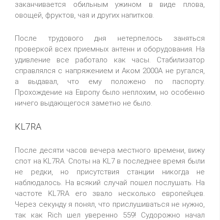
заканчивается обильным ужином в виде плова,
овощей, фруктов, чая и других напитков.
После трудового дня нетерпелось заняться
проверкой всех приемных антенн и оборудования. На
удивление все работало как часы. Стабилизатор
справлялся с напряжением и Аком 2000А не ругался,
а выдавал, что ему положено по паспорту.
Прохождение на Европу было неплохим, но особенно
ничего выдающегося заметно не было.
KL7RA
После десяти часов вечера местного времени, вижу
спот на KL7RA. Споты на KL7 в последнее время были
не редки, но присутствия станции никогда не
наблюдалось. На всякий случай пошел послушать. На
частоте KL7RA его звало несколько европейцев.
Через секунду я понял, что прислушиваться не нужно,
так как Rich шел уверенно 559! Судорожно начал