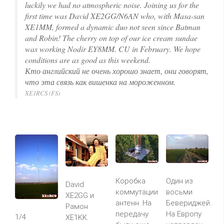
luckily we had no atmospheric noise. Joining us for the
first time was David XE2GG/N6AN who, with Masa-san
XE1MM, formed a dynamic duo not seen since Batman
and Robin! The cherry on top of our ice cream sundae
was working Nodir EY8MM. CU in February. We hope
conditions are as good as this weekend.
Кто английский не очень хорошо знает, они говорят,
что эта связь как вишенка на мороженном.
XE1RCS (FS)
Коробка
Один из
David
коммутации
восьми
XE2GG и
антенн. На
Бевериджей.
Рамон
передачу
На Европу
1/4
XE1KK.