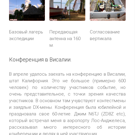
Базовый лагерь
Согласование
Передающая
экспедиции
вертикала
антенна на 160
м.
Конференция в Висалии.
В апреле удалось заехать на конференцию в Висалии,
штат Калифорния. Это не большое (примерно 600
человек) по количеству участников событие, но
очень представительное, с точки зрения качества
участников. В основном там учувствуют контестмены
и заядлые DX-мены. Конференция была юбилейной и
праздновала свое 60-летие. Джим N6TJ (ZD8Z etc),
который встречал меня в аэропорту Лос-Анджелеса,
рассказывал много интересного об истории
конференции и людях в ней участвующих.