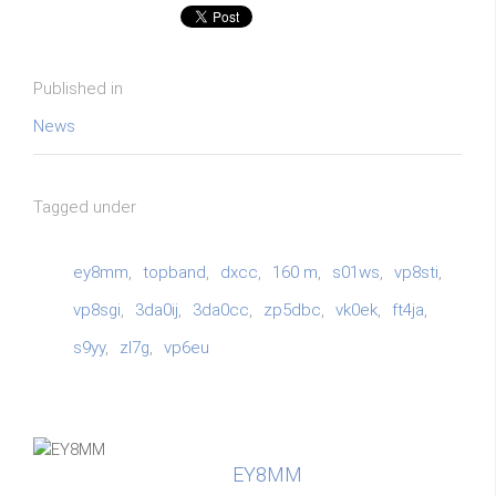
Published in
News
Tagged under
ey8mm
topband
dxcc
160 m
s01ws
vp8sti
vp8sgi
3da0ij
3da0cc
zp5dbc
vk0ek
ft4ja
s9yy
zl7g
vp6eu
EY8MM