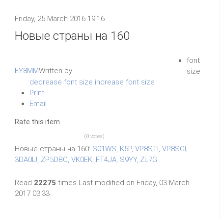
Friday, 25 March 2016 19:16
Новые страны на 160
font
EY8MM
Written by
size
decrease font size
increase font size
Print
Email
Rate this item
(0 votes)
Новые страны на 160:
S01WS, K5P, VP8STI, VP8SGI,
3DA0IJ, ZP5DBC, VK0EK, FT4JA, S9YY, ZL7G.
Read
22275
times
Last modified on Friday, 03 March
2017 03:33