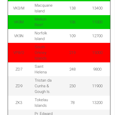
Macquarie
VK0/M
138
13400
Island
Mellish
VK9M
106
11000
Reef
Norfolk
VK9N
109
12700
Island
South
VP8/O
Orkney
219
15000
Islands
Saint
ZD7
248
9800
Helena
Tristan da
ZD9
Cunha &
230
11900
Gough Is.
Tokelau
ZK3
78
13200
Islands
Pr. Edward