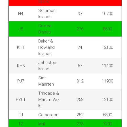
Island
Solomon
H4
97
10700
Islands
Guinea-
J5
276
8600
Bissau
Baker &
KH1
Howland
74
12100
Islands
Johnston
KH3
57
11400
Island
Sint
PJ7
312
11900
Maarten
Trindade &
PY0T
Martim Vaz
258
12100
Is.
TJ
Cameroon
252
6800
TZ
Mali
273
7200