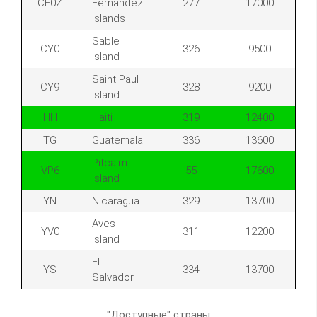
CE0Z
Fernandez
277
17000
Islands
Sable
CY0
326
9500
Island
Saint Paul
CY9
328
9200
Island
HH
Haiti
319
12400
TG
Guatemala
336
13600
Pitcairn
VP6
55
17600
Island
YN
Nicaragua
329
13700
Aves
YV0
311
12200
Island
El
YS
334
13700
Salvador
"Доступные" страны