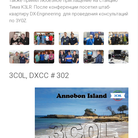
также принял любезное приглащение на станцию
Тима K3LR. После конференции посетил штаб-
квартиру DX-Engineering для проведения консультаций
по 3Y0Z.
3C0L, DXCC # 302