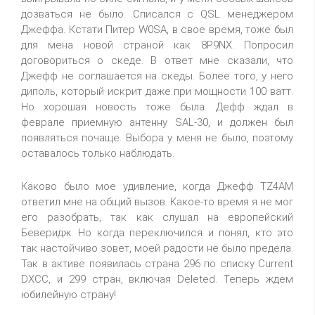
дозваться не было. Списался с QSL менеджером
Джеффа. Кстати Питер W0SA, в свое время, тоже был
для мена новой страной как 8P9NX. Попросил
договориться о скеде. В ответ мне сказали, что
Джефф не соглашается на скеды. Более того, у него
диполь, который искрит даже при мощности 100 ватт.
Но хорошая новость тоже была. Дефф ждал в
феврале приемную антенну SAL-30, и должен был
появляться почаще. Выбора у меня не было, поэтому
оставалось только наблюдать.
Каково было мое удивление, когда Джефф TZ4AM
ответил мне на общий вызов. Какое-то время я не мог
его разобрать, так как слушал на европейский
Беверидж. Но когда переключился и понял, кто это
так настойчиво зовет, моей радости не было предела.
Так в активе появилась страна 296 по списку Current
DXCC, и 299 стран, включая Deleted. Теперь ждем
юбилейную страну!