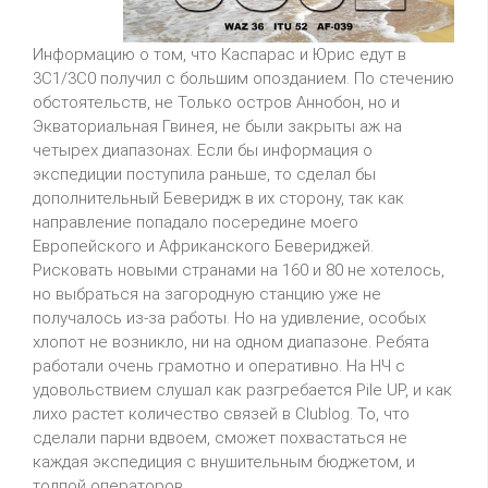
Информацию о том, что Каспарас и Юрис едут в
3C1/3C0 получил с большим опозданием. По стечению
обстоятельств, не Только остров Аннобон, но и
Экваториальная Гвинея, не были закрыты аж на
четырех диапазонах. Если бы информация о
экспедиции поступила раньше, то сделал бы
дополнительный Беверидж в их сторону, так как
направление попадало посередине моего
Европейского и Африканского Бевериджей.
Рисковать новыми странами на 160 и 80 не хотелось,
но выбраться на загородную станцию уже не
получалось из-за работы. Но на удивление, особых
хлопот не возникло, ни на одном диапазоне. Ребята
работали очень грамотно и оперативно. На НЧ с
удовольствием слушал как разгребается Pile UP, и как
лихо растет количество связей в Clublog. То, что
сделали парни вдвоем, сможет похвастаться не
каждая экспедиция с внушительным бюджетом, и
толпой операторов.