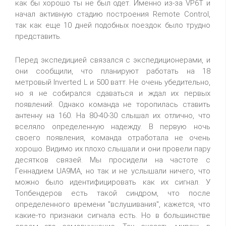
как бы хорошо ты не был одет. Именно из-за VP6T и
начал активную стадию построения Remote Control,
так как еще 10 дней подобных поездок было трудно
представить.
Перед экспедицией связался с экспедиционерами, и
они сообщили, что планируют работать на 18
метровый Inverted L и 500 ватт. Не очень убедительно,
но я не собирался сдаваться и ждал их первых
появлений. Однако команда не торопилась ставить
антенну на 160. На 80-40-30 слышал их отлично, что
вселяло определенную надежду. В первую ночь
своего появления, команда отработала не очень
хорошо. Видимо их плохо слышали и они провели пару
десятков связей. Мы просидели на частоте с
Геннадием UA9MA, но так и не услышали ничего, что
можно было идентифицировать как их сигнал. У
Топбендеров есть такой синдром, что после
определенного времени "вслушивания", кажется, что
какие-то признаки сигнала есть. Но в большинстве