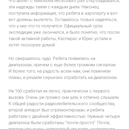
что вылет с Аннобона несколько раз откр\ладывался,
эти надежды таяли с каждым днем. Наконец
поступила информация, что ребята в аэропорту и вот-
вот должны вылететь. Оставалось только надеяться,
что у них что-то получится. Официальный срок
экспедиции уже окончился, и было понятно, что после
такой активной работы, Каспарас и Юрис устали и
хотят поскорее домой.
Но свершилось чудо. Ребята появились на
диапазонах, причем с еще более громким сигналом.
И более того, на радость всем нам, они поменяли
планы, и решили серьезно отработать на диапазонах.
На 160 сработал их легко, практически с первого
вызова. Очень уж громко они шли, и отлично слышали.
К общей радости радиолюбительского сообщества,
второй аппарат был отремонтирован, и ребята
работали с двойной эффективностью. Нужные четыре
диапазона были сработаны "почти просто". Почти,