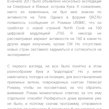
В начале 2017 было объявлено несколько экспедиций
на Северные и Южные острова Кука. К сожалению,
никто из заявленных, не был мне знаком по
активности на Топе. Однако в форуме QRZ.RU
появилось сообщение от Романа UR0MC, что он
сработал с новой страной North Cook на 160
цифровой модуляцией JT65. Я никогда не
рассматривал вариант активности на 160 в каких-то
других видах излучение, кроме CW. Но отсутствие
новых стран заставило задуматься и согласиться на
эксперимент.
С первого взгляда, не все было понятно в этом
разнообразии букв и "водопадов". Но у меня
намечалась поездка на позицию, для восстановления
приемных антенн, поврежденных снегом. Написал
Роману, чтобы он посоветовал, на что обратить
внимание. Роман моментально ответил, за что ему
отдельное спасибо! Разбираться дома времени уже
не было, и поэтому скачав программу, отправился