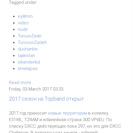
Tagged under
ey8mm
video
nodir
TursunZade
TursoonZadeh
dushanbe
tajikistan
iskanderkul
timelapse
Read more...
Friday, 03 March 2017 03:33
2017 сезон на Topband открыт.
2017 год приносит
новые территории
в копилку.
E51WL, TZ4AM и юбилейная страна 300 VP6EU. По
списку DXCC действующих пока 297, но это для DXCC
Challenge. В диапазонном зачете - юбилей!