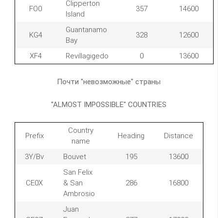
Clipperton
FO0
357
14600
Island
Guantanamo
KG4
328
12600
Bay
XF4
Revillagigedo
0
13600
Почти "невозможные" страны
"ALMOST IMPOSSIBLE" COUNTRIES
Country
Prefix
Heading
Distance
name
3Y/Bv
Bouvet
195
13600
San Felix
CE0X
& San
286
16800
Ambrosio
Juan