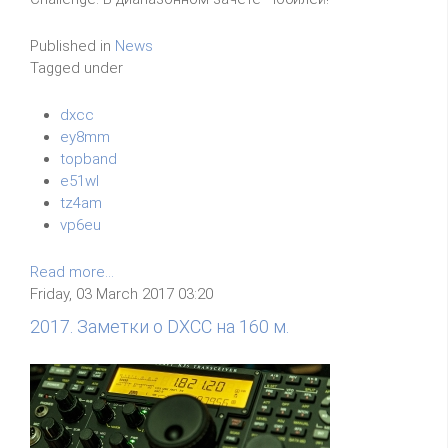
Published in
News
Tagged under
dxcc
ey8mm
topband
e51wl
tz4am
vp6eu
Read more...
Friday, 03 March 2017 03:20
2017. Заметки о DXCC на 160 м.