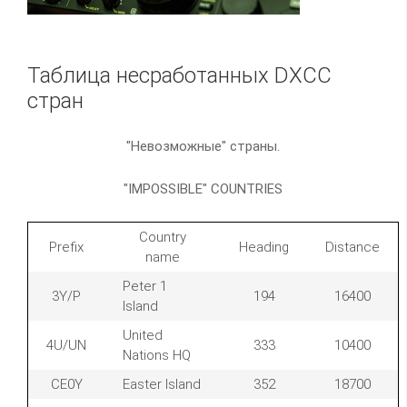
Таблица несработанных DXCC
стран
"Невозможные" страны.
"IMPOSSIBLE" COUNTRIES
Country
Prefix
Heading
Distance
name
Peter 1
3Y/P
194
16400
Island
United
4U/UN
333
10400
Nations HQ
CE0Y
Easter Island
352
18700