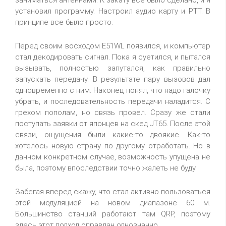
заниматься антеннами. К закату все было сделано, и я
установил программу. Настроил аудио карту и PTT. В
принципе все было просто.
Перед своим восходом E51WL появился, и компьютер
стал декодировать сигнал. Пока я суетился, и пытался
вызывать, полностью запутался, как правильно
запускать передачу. В результате пару вызовов дал
одновременно с ним. Наконец понял, что надо галочку
убрать, и последовательность передачи наладится. С
грехом пополам, но связь провел. Сразу же стали
поступать заявки от японцев на скед JT65. После этой
связи, ощущения были какие-то двоякие. Как-то
хотелось новую страну по другому отработать. Но в
данном конкретном случае, возможность упущена не
была, поэтому впоследствии точно жалеть не буду.
Забегая вперед скажу, что стал активно пользоваться
этой модуляцией на новом диапазоне 60 м.
Большинство станций работают там QRP, поэтому
здесь этот подход оправдан однозначно.