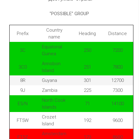
"POSSIBLE" GROUP
Country
Prefix
Heading
Distance
name
Equatorial
3C
250
7200
Guinea
Annobon
3C0
251
7800
Island
8R
Guyana
301
12700
9J
Zambia
225
7300
North Cook
E5/N
71
14100
Islands
Crozet
FT5W
192
9600
Island
Amsterdam
FT5Z
173
8600