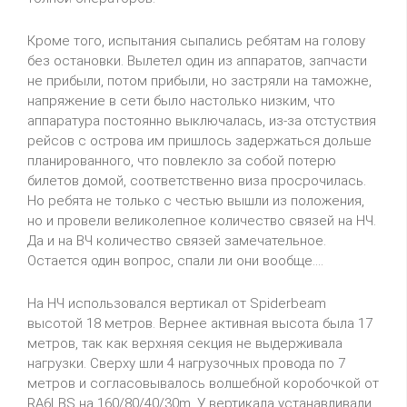
Кроме того, испытания сыпались ребятам на голову
без остановки. Вылетел один из аппаратов, запчасти
не прибыли, потом прибыли, но застряли на таможне,
напряжение в сети было настолько низким, что
аппаратура постоянно выключалась, из-за отстуствия
рейсов с острова им пришлось задержаться дольше
планированного, что повлекло за собой потерю
билетов домой, соответственно виза просрочилась.
Но ребята не только с честью вышли из положения,
но и провели великолепное количество связей на НЧ.
Да и на ВЧ количество связей замечательное.
Остается один вопрос, спали ли они вообще....
На НЧ использовался вертикал от Spiderbeam
высотой 18 метров. Вернее активная высота была 17
метров, так как верхняя секция не выдерживала
нагрузки. Сверху шли 4 нагрузочных провода по 7
метров и согласовывалось волшебной коробочкой от
RA6LBS на 160/80/40/30m. У вертикала устанавливали