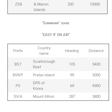
ZS8
& Marion
200
10000
Islands
"Ближняя" зона.
"EASY IF ON AIR"
Country
Prefix
Heading
Distance
name
Scarborough
BS7
105
5400
Reef
BV9/P
Pratas Island
99
5000
DPR of
P5
69
4900
Korea
SV/A
Mount Athos
287
3800