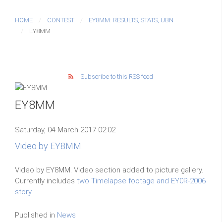
HOME
CONTEST
EY8MM: RESULTS, STATS, UBN
EY8MM
Subscribe to this RSS feed
EY8MM
Saturday, 04 March 2017 02:02
Video by EY8MM.
Video by EY8MM. Video section added to picture gallery.
Currently includes
two Timelapse footage and EY0R-2006
story.
Published in
News