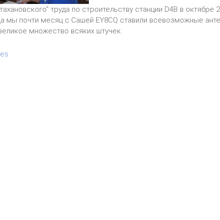
тахановского" труда по строительству станции D4B в октябре 2
да мы почти месяц с Сашей EY8CQ ставили всевозможные анте
великое множество всяких штучек.
les