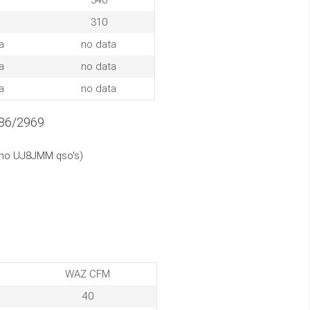
340
310
a
no data
a
no data
a
no data
86/2969
(no UJ8JMM qso's)
WAZ CFM
40