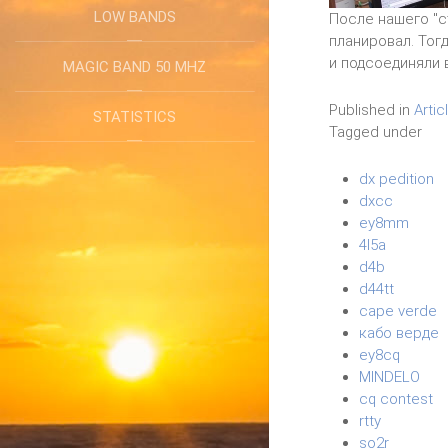
LOW BANDS
После нашего "с
планировал. Тог
и подсоединяли 
MAGIC BAND 50 MHZ
Published in
Artic
STATISTICS
Tagged under
dx pedition
dxcc
ey8mm
4l5a
d4b
d44tt
cape verde
кабо верде
ey8cq
MINDELO
cq contest
rtty
so2r