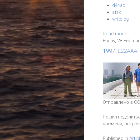
d44ac
afsk
writelog
Read more...
Friday, 28 Februa
1997. E22AAA
Отправлено в CO
Решил поделитьс
времени, потрач
Published in
Artic