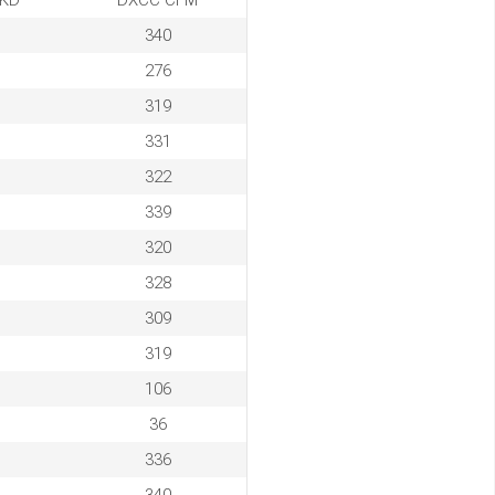
KD
DXCC CFM
340
276
319
331
322
339
320
328
309
319
106
36
336