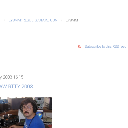
T
EY8MM: RESULTS, STATS, UBN
EY8MM
Subscribe to this RSS feed
ry 2003 16:15
 WW RTTY 2003