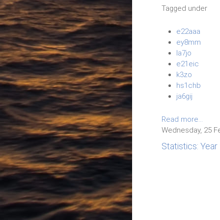
Tagged under
e22aaa
ey8mm
la7jo
e21eic
k3zo
hs1chb
ja6gij
Read more...
Wednesday, 25 Fe
Statistics: Yea