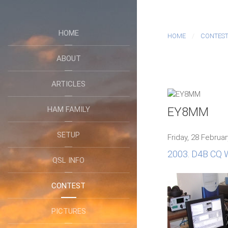
HOME
HOME
CONTES
ABOUT
ARTICLES
HAM FAMILY
EY8MM
SETUP
Friday, 28 Februa
2003. D4B CQ
QSL INFO
CONTEST
PICTURES