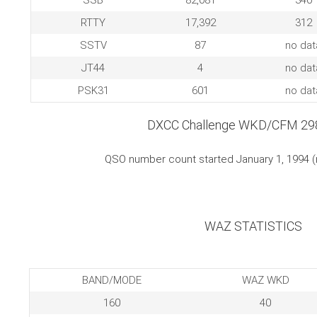
SSB
82,081
340
RTTY
17,392
312
SSTV
87
no dat
JT44
4
no dat
PSK31
601
no dat
DXCC Challenge WKD/CFM 29
QSO number count started January 1, 1994 
WAZ STATISTICS
BAND/MODE
WAZ WKD
160
40